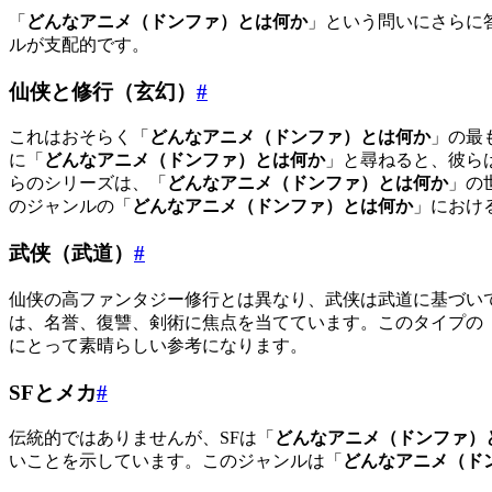
「
どんなアニメ（ドンファ）とは何か
」という問いにさらに
ルが支配的です。
仙侠と修行（玄幻）
#
これはおそらく「
どんなアニメ（ドンファ）とは何か
」の最
に「
どんなアニメ（ドンファ）とは何か
」と尋ねると、彼らは『魔道
らのシリーズは、「
どんなアニメ（ドンファ）とは何か
」の
のジャンルの「
どんなアニメ（ドンファ）とは何か
」におけ
武侠（武道）
#
仙侠の高ファンタジー修行とは異なり、武侠は武道に基づい
は、名誉、復讐、剣術に焦点を当てています。このタイプの
にとって素晴らしい参考になります。
SFとメカ
#
伝統的ではありませんが、SFは「
どんなアニメ（ドンファ）
いことを示しています。このジャンルは「
どんなアニメ（ド