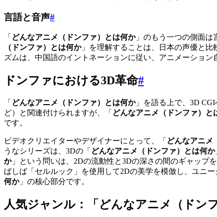
言語と音声
#
「
どんなアニメ（ドンファ）とは何か
」のもう一つの側面は
（ドンファ）とは何か
」を理解することは、日本の声優と比
ズムは、中国語のイントネーションに従い、アニメーション
ドンファにおける3D革命
#
「
どんなアニメ（ドンファ）とは何か
」を語る上で、3D C
ど）と関連付けられますが、「
どんなアニメ（ドンファ）と
です。
ビデオクリエイターやデザイナーにとって、「
どんなアニメ
うなシリーズは、3Dの「
どんなアニメ（ドンファ）とは何か
か
」という問いは、2Dの流動性と3Dの深さの間のギャップ
ばしば「セルルック」を使用して2Dの美学を模倣し、ユニ
何か
」の核心部分です。
人気ジャンル：「どんなアニメ（ドン