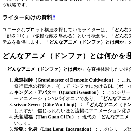
ツ戦略です。
ライター向けの資料
#
ユニークなプロット構造を探しているライターは、「
どんな
「顔を叩く」（傲慢な敵を辱める）という概念や、「
どんな
テムを提供します。「
どんなアニメ（ドンファ）とは何か
」
どんなアニメ（ドンファ）とは何かを
「
どんなアニメ（ドンファ）とは何か
」を直接体験したい場
魔道祖師（Grandmaster of Demonic Cultivation）：
これ
修行伝承の複雑さ、そしてドンファにおけるBL（ボー
キングス・アバター（Quanzhi Gaoshou）：
このシリー
ーアニメーションのパイオニアであり、「
どんなアニメ
scissor Seven（Cike Wu Liuqi）：
「
どんなアニメ（ド
しますが、信じられないほど流暢にアニメーション化さ
天官賜福（Tian Guan Ci Fu）：
現代の「
どんなアニメ
います。
玲瓏：化身（Ling Long: Incarnation）：
このシリーズ