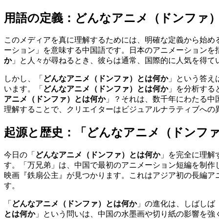
用語の定義：どんなアニメ（ドンファ
このメディアを真に理解するためには、明確な定義から始め
ーション」を意味する中国語です。日本のアニメーションを
か
」と人々が尋ねるとき、彼らは通常、国際的に人気を得て
しかし、「
どんなアニメ（ドンファ）とは何か
」という答え
います。「
どんなアニメ（ドンファ）とは何か
」を分析する
アニメ（ドンファ）とは何か
」？それは、数千年にわたる中
理解することで、クリエイターはビジュアルナラティブへの
起源と歴史：「どんなアニメ（ドンフ
今日の「
どんなアニメ（ドンファ）とは何か
」を完全に理解
す。「万兄弟」は、中国で最初のアニメーション短編を制作
映画『鉄扇公主』が見つかります。これはアジア初の長編ア
す。
「
どんなアニメ（ドンファ）とは何か
」の進化は、しばしば
とは何か
」という問いは、中国の水墨画や切り紙の影響を強