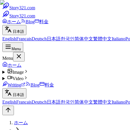
Story321.com
Story321.com
ホーム
Blog
料金
日本語
English
Français
Deutsch
日本語
한국인
简体中文
繁體中文
Italiano
Po
Menu
Menu
ホーム
Image
Video
Writing
Blog
料金
日本語
English
Français
Deutsch
日本語
한국인
简体中文
繁體中文
Italiano
Po
ホーム