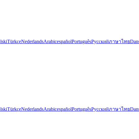
lski
Türkçe
Nederlands
Arabic
español
Português
Русский
ภาษาไทย
Dan
lski
Türkçe
Nederlands
Arabic
español
Português
Русский
ภาษาไทย
Dan