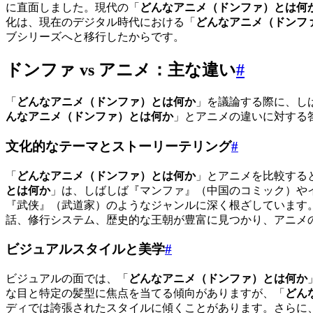
に直面しました。現代の「
どんなアニメ（ドンファ）とは何
化は、現在のデジタル時代における「
どんなアニメ（ドンフ
ブシリーズへと移行したからです。
ドンファ vs アニメ：主な違い
#
「
どんなアニメ（ドンファ）とは何か
」を議論する際に、し
んなアニメ（ドンファ）とは何か
」とアニメの違いに対する
文化的なテーマとストーリーテリング
#
「
どんなアニメ（ドンファ）とは何か
」とアニメを比較する
とは何か
」は、しばしば『マンファ』（中国のコミック）や
『武侠』（武道家）のようなジャンルに深く根ざしています
話、修行システム、歴史的な王朝が豊富に見つかり、アニメ
ビジュアルスタイルと美学
#
ビジュアルの面では、「
どんなアニメ（ドンファ）とは何か
な目と特定の髪型に焦点を当てる傾向がありますが、「
どん
ディでは誇張されたスタイルに傾くことがあります。さらに