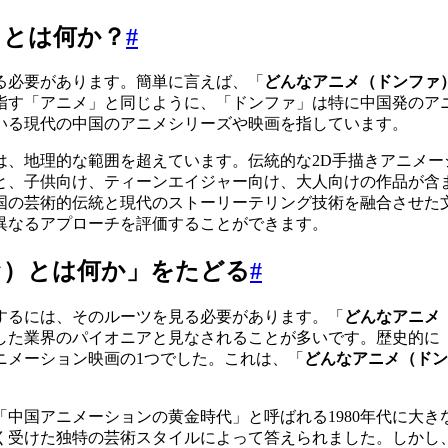
）とは何か？
#
る必要があります。簡単に言えば、「
どんなアニメ（ドンファ
指す「アニメ」と同じように、「ドンファ」は特に中国発のア
いる現代の中国のアニメシリーズや映画を指しています。
は、地理的な範囲を超えています。伝統的な2D手描きアニメーシ
と、子供向け、ティーンエイジャー向け、大人向けの作品が含
国の芸術的伝統と現代のストーリーテリング技術を融合させた
異なるアプローチを評価することができます。
ァ）とは何か」をたどる
#
するには、そのルーツを見る必要があります。「
どんなアニメ
した業界のパイオニアと見なされることが多いです。歴史的に
ニメーション映画の1つでした。これは、「
どんなアニメ（ドン
「中国アニメーションの黄金時代」と呼ばれる1980年代に大
く受けた独特の芸術スタイルによって答えられました。しかし