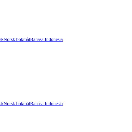
sk
Norsk bokmål
Bahasa Indonesia
sk
Norsk bokmål
Bahasa Indonesia