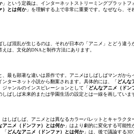
か
」という定義は、インターネットストリーミングプラットフォ
ァ）とは何か
」を理解する上で非常に重要です。なぜなら、そ
ばしば混乱が生じるのは、それが日本の「アニメ」とどう違う
答えは、文化的DNAと制作方法にあります。
と、最も顕著な違いは原作です。アニメはしばしばマンガから
インターネット小説から翻案されます。具体的には、「
どんな
。ジャンルのインスピレーションとして「
どんなアニメ（ドン
のしばしば未来的または学園生活の設定とは一線を画していま
」はしばしば、アニメとは異なるカラーパレットとキャラクタ
なアニメ（ドンファ）とは何か
」はより劇的に変化する可能性
、「
どんなアニメ（ドンファ）とは何か
」は、後で議論する3