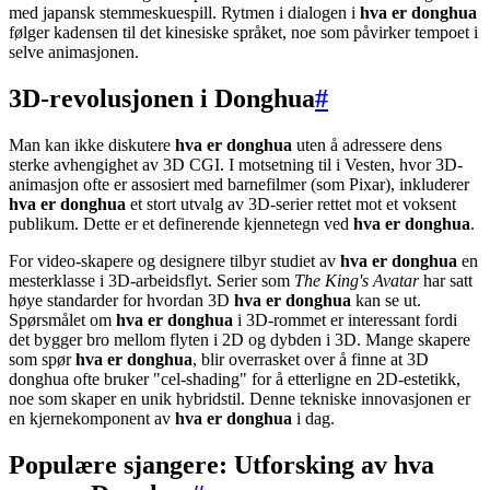
med japansk stemmeskuespill. Rytmen i dialogen i
hva er donghua
følger kadensen til det kinesiske språket, noe som påvirker tempoet i
selve animasjonen.
3D-revolusjonen i Donghua
#
Man kan ikke diskutere
hva er donghua
uten å adressere dens
sterke avhengighet av 3D CGI. I motsetning til i Vesten, hvor 3D-
animasjon ofte er assosiert med barnefilmer (som Pixar), inkluderer
hva er donghua
et stort utvalg av 3D-serier rettet mot et voksent
publikum. Dette er et definerende kjennetegn ved
hva er donghua
.
For video-skapere og designere tilbyr studiet av
hva er donghua
en
mesterklasse i 3D-arbeidsflyt. Serier som
The King's Avatar
har satt
høye standarder for hvordan 3D
hva er donghua
kan se ut.
Spørsmålet om
hva er donghua
i 3D-rommet er interessant fordi
det bygger bro mellom flyten i 2D og dybden i 3D. Mange skapere
som spør
hva er donghua
, blir overrasket over å finne at 3D
donghua ofte bruker "cel-shading" for å etterligne en 2D-estetikk,
noe som skaper en unik hybridstil. Denne tekniske innovasjonen er
en kjernekomponent av
hva er donghua
i dag.
Populære sjangere: Utforsking av hva