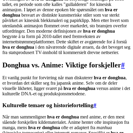
tallet, en periode som ofte kalles "gullalderen" for kinesisk
animasjon. I løpet av denne epoken ble spørsmålet om
hva er
donghua
besvart av distinkte kunstneriske stiler som var sterkt
påvirket av kinesisk blekkmaleri og papirklipp. Men etter hvert som
utenlandsk animasjon flommet over markedet, sto bransjen overfor
utfordringer. Den moderne definisjonen av
hva er donghua
begynte å ta form på 2010-tallet med fremveksten av
internettstrømmeplattformer. Dette skiftet er avgjørende for å forstå
hva er donghua
i den nåværende digitale æraen, da det beveget seg
fra statsprodusert TV-innhold til kommersielt drevne nettserier.
Donghua vs. Anime: Viktige forskjeller
#
Et vanlig punkt for forvirring når man diskuterer
hva er donghua
,
er hvordan det skiller seg fra japansk anime. Selv om de deler
visuelle likheter, ligger svaret på
hva er donghua
versus anime i det
kulturelle DNA-et og produksjonsmetodene.
Kulturelle temaer og historiefortelling
#
Når man sammenligner
hva er donghua
med anime, er den mest
slående forskjellen kildematerialet. Anime henter ofte inspirasjon fra
manga, mens
hva er donghua
ofte er adaptert fra
manhua
(kinesiske tegneserier) eller internett-romaner. Spesifikt er
hva er