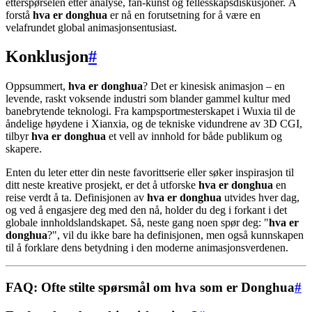
etterspørselen etter analyse, fan-kunst og fellesskapsdiskusjoner. Å
forstå
hva er donghua
er nå en forutsetning for å være en
velafrundet global animasjonsentusiast.
Konklusjon
#
Oppsummert,
hva er donghua
? Det er kinesisk animasjon – en
levende, raskt voksende industri som blander gammel kultur med
banebrytende teknologi. Fra kampsportmesterskapet i Wuxia til de
åndelige høydene i Xianxia, og de tekniske vidundrene av 3D CGI,
tilbyr
hva er donghua
et vell av innhold for både publikum og
skapere.
Enten du leter etter din neste favorittserie eller søker inspirasjon til
ditt neste kreative prosjekt, er det å utforske
hva er donghua
en
reise verdt å ta. Definisjonen av
hva er donghua
utvides hver dag,
og ved å engasjere deg med den nå, holder du deg i forkant i det
globale innholdslandskapet. Så, neste gang noen spør deg: "
hva er
donghua
?", vil du ikke bare ha definisjonen, men også kunnskapen
til å forklare dens betydning i den moderne animasjonsverdenen.
FAQ: Ofte stilte spørsmål om hva som er Donghua
#