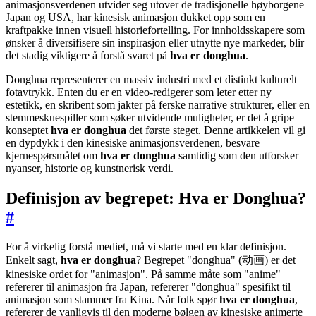
animasjonsverdenen utvider seg utover de tradisjonelle høyborgene
Japan og USA, har kinesisk animasjon dukket opp som en
kraftpakke innen visuell historiefortelling. For innholdsskapere som
ønsker å diversifisere sin inspirasjon eller utnytte nye markeder, blir
det stadig viktigere å forstå svaret på
hva er donghua
.
Donghua representerer en massiv industri med et distinkt kulturelt
fotavtrykk. Enten du er en video-redigerer som leter etter ny
estetikk, en skribent som jakter på ferske narrative strukturer, eller en
stemmeskuespiller som søker utvidende muligheter, er det å gripe
konseptet
hva er donghua
det første steget. Denne artikkelen vil gi
en dypdykk i den kinesiske animasjonsverdenen, besvare
kjernespørsmålet om
hva er donghua
samtidig som den utforsker
nyanser, historie og kunstnerisk verdi.
Definisjon av begrepet: Hva er Donghua?
#
For å virkelig forstå mediet, må vi starte med en klar definisjon.
Enkelt sagt,
hva er donghua
? Begrepet "donghua" (动画) er det
kinesiske ordet for "animasjon". På samme måte som "anime"
refererer til animasjon fra Japan, refererer "donghua" spesifikt til
animasjon som stammer fra Kina. Når folk spør
hva er donghua
,
refererer de vanligvis til den moderne bølgen av kinesiske animerte