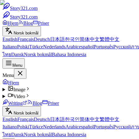
Story321.com
Story321.com
Hjem
Blog
Priser
Norsk bokmål
English
Français
Deutsch
日本語
한국인
简体中文
繁體中文
Italiano
Polski
Türkçe
Nederlands
Arabic
español
Português
Русский
ภา
ไทย
Dansk
Norsk bokmål
Bahasa Indonesia
Menu
Menu
Hjem
Image
Video
Writing
Blog
Priser
Norsk bokmål
English
Français
Deutsch
日本語
한국인
简体中文
繁體中文
Italiano
Polski
Türkçe
Nederlands
Arabic
español
Português
Русский
ภา
ไทย
Dansk
Norsk bokmål
Bahasa Indonesia