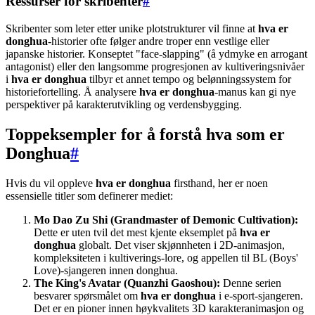
Ressurser for skribenter
#
Skribenter som leter etter unike plotstrukturer vil finne at
hva er
donghua
-historier ofte følger andre troper enn vestlige eller
japanske historier. Konseptet "face-slapping" (å ydmyke en arrogant
antagonist) eller den langsomme progresjonen av kultiveringsnivåer
i
hva er donghua
tilbyr et annet tempo og belønningssystem for
historiefortelling. Å analysere
hva er donghua
-manus kan gi nye
perspektiver på karakterutvikling og verdensbygging.
Toppeksempler for å forstå hva som er
Donghua
#
Hvis du vil oppleve
hva er donghua
firsthand, her er noen
essensielle titler som definerer mediet:
Mo Dao Zu Shi (Grandmaster of Demonic Cultivation):
Dette er uten tvil det mest kjente eksemplet på
hva er
donghua
globalt. Det viser skjønnheten i 2D-animasjon,
kompleksiteten i kultiverings-lore, og appellen til BL (Boys'
Love)-sjangeren innen donghua.
The King's Avatar (Quanzhi Gaoshou):
Denne serien
besvarer spørsmålet om
hva er donghua
i e-sport-sjangeren.
Det er en pioner innen høykvalitets 3D karakteranimasjon og