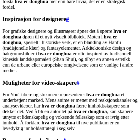
forstå
hva er donghua
mer enn bare trivia; det er en strategisk
fordel.
Inspirasjon for designere
#
For grafiske designere og illustratører åpner det å spørre
hva er
donghua
døren til et nytt visuelt bibliotek. Moten i
hva er
donghua
, spesielt i historiske verk, er en blanding av Hanfu
(tradisjonelle klær) og fantasyelementer. Arkitektoniske design og
bakgrunnsbilder i
hva er donghua
er ofte inspirert av tradisjonell
kinesisk landskapsmaleri (Shan Shui), og tilbyr en annen estetikk
enn de urbane eller europeiske omgivelsene som er vanlige i andre
medier.
Muligheter for video-skapere
#
For YouTubere og streamere representerer
hva er donghua
et
underbetjent marked. Mens anime er mettet med reaksjonskanaler og
analysevideoer, har
hva er donghua
færre innholdsskapere som
dekker det. Ved å bli en autoritet på
hva er donghua
, kan skapere
utnytte et lidenskapelig og voksende fellesskap som er ivrig etter
innhold. Å forklare
hva er donghua
til nye publikum er en
levedyktig innholdsstrategi i seg selv.