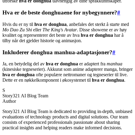
utforske
hva er donghua
uavhengig av dine språkkunnskaper.
Hva er de beste donghuaene for nybegynnere?
#
Hvis du er ny til
hva er donghua
, anbefales det sterkt å starte med
Mo Dao Zu Shi
eller
The King's Avatar
. Disse showene er av høy
kvalitet og representerer det beste av hva
hva er donghua
har å
tilby når det gjelder historie og animasjon.
Inkluderer donghua manhua-adaptasjoner?
#
Ja, en betydelig del av
hva er donghua
er adaptert fra
manhua
(kinesiske tegneserier). Akkurat som anime adapterer manga, bringer
hva er donghua
ofte populære nettromaner og tegneserier til live.
Dette er en nøkkelkomponent i økosystemet til
hva er donghua
.
S
Story321 AI Blog Team
Author
Story321 AI Blog Team is dedicated to providing in-depth, unbiased
evaluations of technology products and digital solutions. Our team
consists of experienced professionals passionate about sharing
practical insights and helping readers make informed decisions.