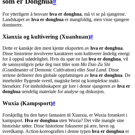
som er Donghua
#
For ytterligere å besvare
hva er donghua
, må vi se på sjangrene.
Landskapet av
hva er donghua
er mangfoldig, men visse sjangere
dominerer.
Xianxia og kultivering (Xuanhuan)
#
Dette er kanskje den mest kjente eksporten av
hva er donghua
.
Disse historiene involverer karakterer som kultiverer åndelig energi
for å oppnå udødelighet. Hvis du spør en fan
hva er donghua
, vil
de sannsynligvis peke deg mot titler som
Mo Dao Zu Shi
(Grandmaster of Demonic Cultivation) eller
Soul Land
. Disse
seriene definerer den globale oppfatningen av
hva er donghua
. De
inneholder flygende sverd, magiske beist og komplekse makt-
hierarkier. For innholdsskapere gir lore i denne sjangeren av
hva er
donghua
uendelig materiale for analyse og diskusjon.
Wuxia (Kampsport)
#
Forskjellig fra den høye fantasien til Xianxia, er Wuxia forankret i
kampsport.
Hva er donghua
uten Wuxia? Det ville mangle sine
historiske røtter. Disse historiene fokuserer på ære, hevn og
sverdkamp. Action-koreografien i denne typen
hva er donghua
er