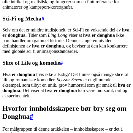
ofte intrikat og realistisk, og fungerer som en flott referanse for
animatører og kampsport-koreografer.
Sci-Fi og Mecha
#
Selv om det er mindre tradisjonelt, er Sci-Fi en voksende del av
hva
er donghua
. Titler som
Ling Long
viser at
hva er donghua
ikke
bare handler om gammel historie. Denne sjangeren utvider
definisjonen av
hva er donghua
, og beviser at den kan konkurrere
med globale sci-fi-animasjonsstandarder.
Slice of Life og komedie
#
Hva er donghua
hvis ikke allsidig? Det finnes også mange slice-of-
life og romantiske komedier.
Scissor Seven
er et glimrende
eksempel, som tilbyr en unik, grov humorstil som gir smak til
hva er
donghua
. Det viser at
hva er donghua
kan være morsomt, rart og
eksperimentelt.
Hvorfor innholdsskapere bør bry seg om
Donghua
#
For målgruppen til denne artikkelen – innholdsskapere – er det å