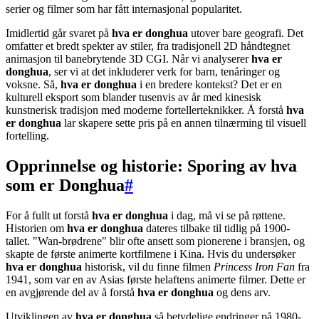
serier og filmer som har fått internasjonal popularitet.
Imidlertid går svaret på
hva er donghua
utover bare geografi. Det
omfatter et bredt spekter av stiler, fra tradisjonell 2D håndtegnet
animasjon til banebrytende 3D CGI. Når vi analyserer
hva er
donghua
, ser vi at det inkluderer verk for barn, tenåringer og
voksne. Så,
hva er donghua
i en bredere kontekst? Det er en
kulturell eksport som blander tusenvis av år med kinesisk
kunstnerisk tradisjon med moderne fortellerteknikker. Å forstå
hva
er donghua
lar skapere sette pris på en annen tilnærming til visuell
fortelling.
Opprinnelse og historie: Sporing av hva
som er Donghua
#
For å fullt ut forstå
hva er donghua
i dag, må vi se på røttene.
Historien om
hva er donghua
dateres tilbake til tidlig på 1900-
tallet. "Wan-brødrene" blir ofte ansett som pionerene i bransjen, og
skapte de første animerte kortfilmene i Kina. Hvis du undersøker
hva er donghua
historisk, vil du finne filmen
Princess Iron Fan
fra
1941, som var en av Asias første helaftens animerte filmer. Dette er
en avgjørende del av å forstå
hva er donghua
og dens arv.
Utviklingen av
hva er donghua
så betydelige endringer på 1980-