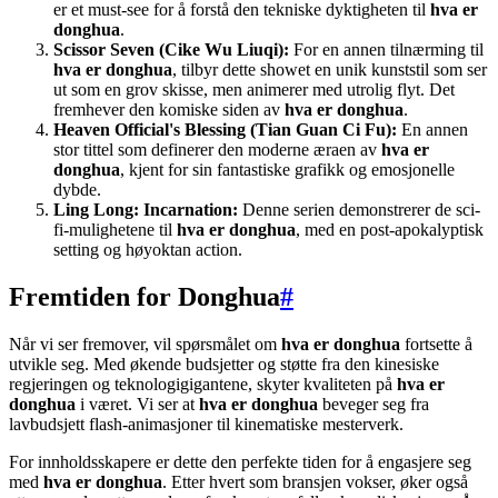
er et must-see for å forstå den tekniske dyktigheten til
hva er
donghua
.
Scissor Seven (Cike Wu Liuqi):
For en annen tilnærming til
hva er donghua
, tilbyr dette showet en unik kunststil som ser
ut som en grov skisse, men animerer med utrolig flyt. Det
fremhever den komiske siden av
hva er donghua
.
Heaven Official's Blessing (Tian Guan Ci Fu):
En annen
stor tittel som definerer den moderne æraen av
hva er
donghua
, kjent for sin fantastiske grafikk og emosjonelle
dybde.
Ling Long: Incarnation:
Denne serien demonstrerer de sci-
fi-mulighetene til
hva er donghua
, med en post-apokalyptisk
setting og høyoktan action.
Fremtiden for Donghua
#
Når vi ser fremover, vil spørsmålet om
hva er donghua
fortsette å
utvikle seg. Med økende budsjetter og støtte fra den kinesiske
regjeringen og teknologigigantene, skyter kvaliteten på
hva er
donghua
i været. Vi ser at
hva er donghua
beveger seg fra
lavbudsjett flash-animasjoner til kinematiske mesterverk.
For innholdsskapere er dette den perfekte tiden for å engasjere seg
med
hva er donghua
. Etter hvert som bransjen vokser, øker også