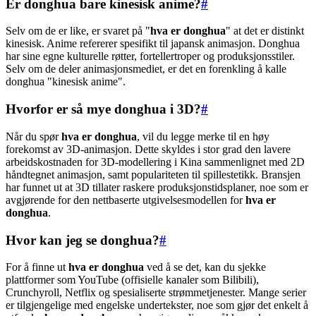
Er donghua bare kinesisk anime?
#
Selv om de er like, er svaret på "
hva er donghua
" at det er distinkt
kinesisk. Anime refererer spesifikt til japansk animasjon. Donghua
har sine egne kulturelle røtter, fortellertroper og produksjonsstiler.
Selv om de deler animasjonsmediet, er det en forenkling å kalle
donghua "kinesisk anime".
Hvorfor er så mye donghua i 3D?
#
Når du spør
hva er donghua
, vil du legge merke til en høy
forekomst av 3D-animasjon. Dette skyldes i stor grad den lavere
arbeidskostnaden for 3D-modellering i Kina sammenlignet med 2D
håndtegnet animasjon, samt populariteten til spillestetikk. Bransjen
har funnet ut at 3D tillater raskere produksjonstidsplaner, noe som er
avgjørende for den nettbaserte utgivelsesmodellen for
hva er
donghua
.
Hvor kan jeg se donghua?
#
For å finne ut
hva er donghua
ved å se det, kan du sjekke
plattformer som YouTube (offisielle kanaler som Bilibili),
Crunchyroll, Netflix og spesialiserte strømmetjenester. Mange serier
er tilgjengelige med engelske undertekster, noe som gjør det enkelt å