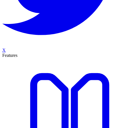
X
Features