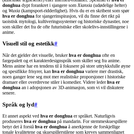
donghua
dypt forankret i sjangere som
Xianxia
(udødelige helter)
og
Wuxia
(kampsport-ridderlighet). Hvis du er en skribent som spør
hva er donghua
for sjangerinspirasjon, vil du finne det rikt på
taoistisk mytologi, kultiveringssystemer og historiske dynastier, noe
som skiller det fra de ofte futuristiske eller skolelivs-innstillingene i
anime.
Visuell stil og estetikk
#
Når det gjelder det visuelle, bruker
hva er donghua
ofte en
fargepalett og et karakterdesignspråk som skiller seg fra anime.
Mens anime har en tendens til å fokusere på store uttrykksfulle øyne
og spesifikke frisyrer, kan
hva er donghua
variere mer drastisk,
noen ganger lene seg mot mer realistiske proporsjoner i historiske
dramaer eller overdrevne stiler i komedier. Videre leder
hva er
donghua
an i adopsjonen av 3D-animasjon, som vi vil diskutere
senere.
Språk og lyd
#
Et annet aspekt ved
hva er donghua
er språket. Naturligvis
produseres
hva er donghua
på mandarin. For stemmeskuespillere
betyr det å forstå
hva er donghua
å anerkjenne de forskjellige
tonale kvalitetene og skuespillerstilene som kreves sammenlignet