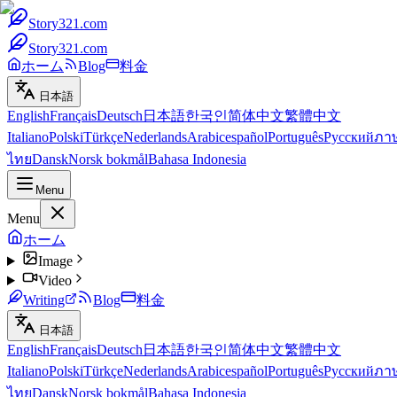
Story321.com
Story321.com
ホーム
Blog
料金
日本語
English
Français
Deutsch
日本語
한국인
简体中文
繁體中文
Italiano
Polski
Türkçe
Nederlands
Arabic
español
Português
Русский
ภา
ไทย
Dansk
Norsk bokmål
Bahasa Indonesia
Menu
Menu
ホーム
Image
Video
Writing
Blog
料金
日本語
English
Français
Deutsch
日本語
한국인
简体中文
繁體中文
Italiano
Polski
Türkçe
Nederlands
Arabic
español
Português
Русский
ภา
ไทย
Dansk
Norsk bokmål
Bahasa Indonesia