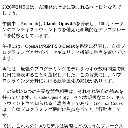
2026年2月5日は、AI開発の歴史に刻まれるべき日となるで
しょう。
午前中、Anthropicは
Claude Opus 4.6
を発表し、100万トーク
ンのコンテキストウィンドウを備えた画期的なアップグレー
ドを特徴としています。
午後には、OpenAIが
GPT-5.3-Codex
を迅速に発表し、自律プ
ログラミングとサイバーセキュリティ機能に重点を置いてい
ます。
両社は、最強のプログラミングモデルをわずか数時間差で同
じ日に発表することを選択しました。この背景には、AIプ
ログラミング分野における競争激化の兆候があります。
この決戦の2つの主要な競争相手は、それぞれ独自の強みを
持っています。Claude Opus 4.6は、その大規模なコンテキス
トウィンドウで知られる「思考者」であり、GPT-5.3-Codex
は、自律プログラミング機能に焦点を当てた「行動者」で
す。
では、これらの2つのモデルは実際にどのようなブレークス