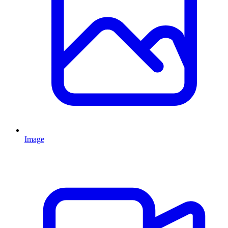
Image