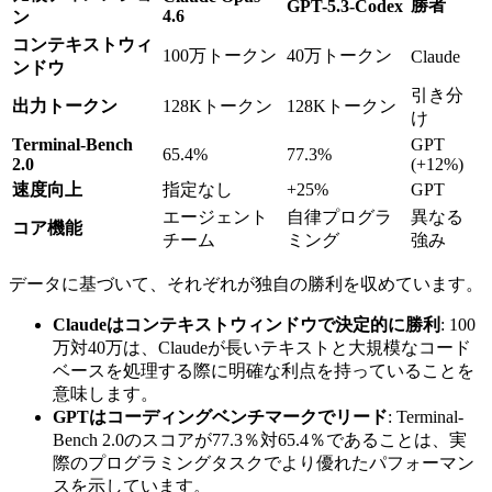
勝者
GPT-5.3-Codex
4.6
ン
コンテキストウィ
100万トークン
40万トークン
Claude
ンドウ
引き分
出力トークン
128Kトークン
128Kトークン
け
Terminal-Bench
GPT
65.4%
77.3%
2.0
(+12%)
速度向上
指定なし
+25%
GPT
エージェント
自律プログラ
異なる
コア機能
チーム
ミング
強み
データに基づいて、それぞれが独自の勝利を収めています。
Claudeはコンテキストウィンドウで決定的に勝利
: 100
万対40万は、Claudeが長いテキストと大規模なコード
ベースを処理する際に明確な利点を持っていることを
意味します。
GPTはコーディングベンチマークでリード
: Terminal-
Bench 2.0のスコアが77.3％対65.4％であることは、実
際のプログラミングタスクでより優れたパフォーマン
スを示しています。