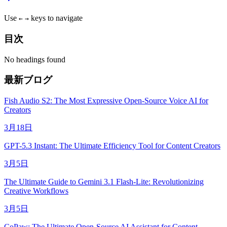
Use
keys to navigate
←
→
目次
No headings found
最新ブログ
Fish Audio S2: The Most Expressive Open-Source Voice AI for
Creators
3月18日
GPT-5.3 Instant: The Ultimate Efficiency Tool for Content Creators
3月5日
The Ultimate Guide to Gemini 3.1 Flash-Lite: Revolutionizing
Creative Workflows
3月5日
CoPaw: The Ultimate Open-Source AI Assistant for Content