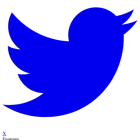
X
Features