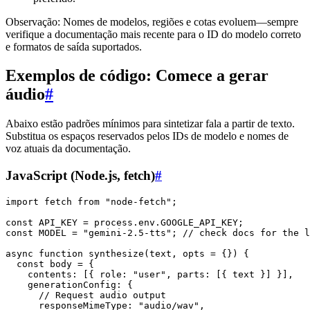
Observação: Nomes de modelos, regiões e cotas evoluem—sempre
verifique a documentação mais recente para o ID do modelo correto
e formatos de saída suportados.
Exemplos de código: Comece a gerar
áudio
#
Abaixo estão padrões mínimos para sintetizar fala a partir de texto.
Substitua os espaços reservados pelos IDs de modelo e nomes de
voz atuais da documentação.
JavaScript (Node.js, fetch)
#
import fetch from "node-fetch";

const API_KEY = process.env.GOOGLE_API_KEY;

const MODEL = "gemini-2.5-tts"; // check docs for the l
async function synthesize(text, opts = {}) {

  const body = {

    contents: [{ role: "user", parts: [{ text }] }],

    generationConfig: {

      // Request audio output

      responseMimeType: "audio/wav",
