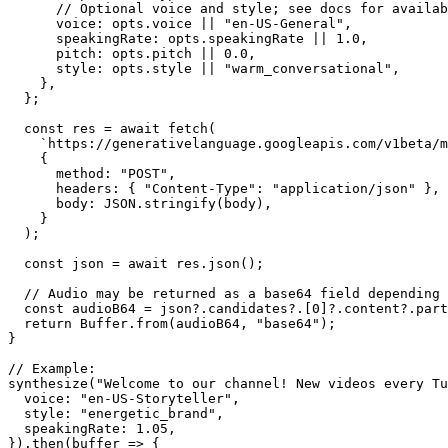
      // Optional voice and style; see docs for availab
      voice: opts.voice || "en-US-General",

      speakingRate: opts.speakingRate || 1.0,

      pitch: opts.pitch || 0.0,

      style: opts.style || "warm_conversational",

    },

  };

  const res = await fetch(

    `https://generativelanguage.googleapis.com/v1beta/m
    {

      method: "POST",

      headers: { "Content-Type": "application/json" },

      body: JSON.stringify(body),

    }

  );

  const json = await res.json();

  // Audio may be returned as a base64 field depending 
  const audioB64 = json?.candidates?.[0]?.content?.part
  return Buffer.from(audioB64, "base64");

}

// Example:

synthesize("Welcome to our channel! New videos every Tu
  voice: "en-US-Storyteller",

  style: "energetic_brand",

  speakingRate: 1.05,

}).then(buffer => {
