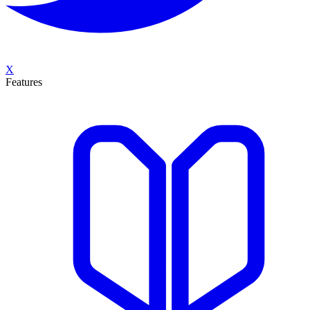
X
Features