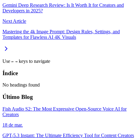
Gemini Deep Research Review: Is It Worth It for Creators and
Developers in 2025?
Next Article
Mastering the 4k Image Prompt: Design Rules, Settings, and
Templates for Flawless AI 4K Visuals
Use
keys to navigate
←
→
Índice
No headings found
Último Blog
Fish Audio S2: The Most Expressive Open-Source Voice AI for
Creators
18 de mar.
GPT-5.3 Instant: The Ultimate Efficiency Tool for Content Creators