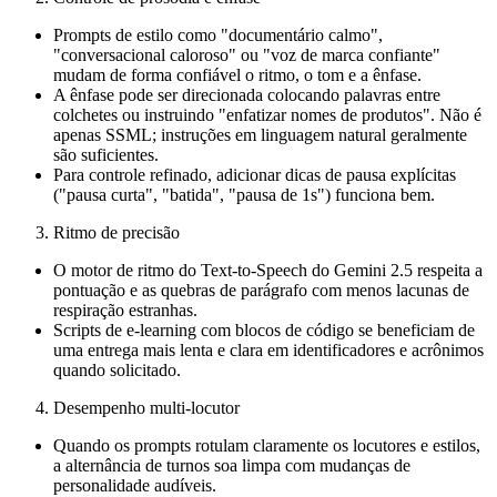
Prompts de estilo como "documentário calmo",
"conversacional caloroso" ou "voz de marca confiante"
mudam de forma confiável o ritmo, o tom e a ênfase.
A ênfase pode ser direcionada colocando palavras entre
colchetes ou instruindo "enfatizar nomes de produtos". Não é
apenas SSML; instruções em linguagem natural geralmente
são suficientes.
Para controle refinado, adicionar dicas de pausa explícitas
("pausa curta", "batida", "pausa de 1s") funciona bem.
Ritmo de precisão
O motor de ritmo do Text-to-Speech do Gemini 2.5 respeita a
pontuação e as quebras de parágrafo com menos lacunas de
respiração estranhas.
Scripts de e-learning com blocos de código se beneficiam de
uma entrega mais lenta e clara em identificadores e acrônimos
quando solicitado.
Desempenho multi-locutor
Quando os prompts rotulam claramente os locutores e estilos,
a alternância de turnos soa limpa com mudanças de
personalidade audíveis.