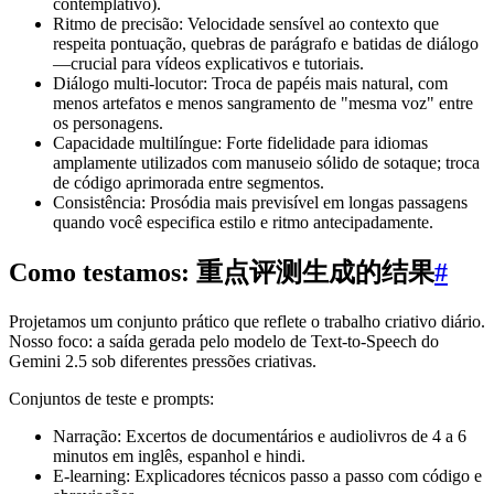
contemplativo).
Ritmo de precisão: Velocidade sensível ao contexto que
respeita pontuação, quebras de parágrafo e batidas de diálogo
—crucial para vídeos explicativos e tutoriais.
Diálogo multi-locutor: Troca de papéis mais natural, com
menos artefatos e menos sangramento de "mesma voz" entre
os personagens.
Capacidade multilíngue: Forte fidelidade para idiomas
amplamente utilizados com manuseio sólido de sotaque; troca
de código aprimorada entre segmentos.
Consistência: Prosódia mais previsível em longas passagens
quando você especifica estilo e ritmo antecipadamente.
Como testamos: 重点评测生成的结果
#
Projetamos um conjunto prático que reflete o trabalho criativo diário.
Nosso foco: a saída gerada pelo modelo de Text-to-Speech do
Gemini 2.5 sob diferentes pressões criativas.
Conjuntos de teste e prompts:
Narração: Excertos de documentários e audiolivros de 4 a 6
minutos em inglês, espanhol e hindi.
E-learning: Explicadores técnicos passo a passo com código e