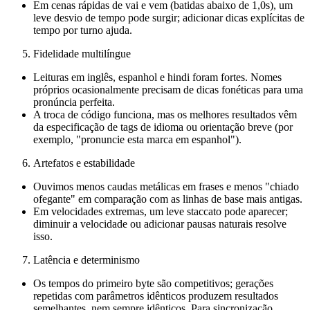
Em cenas rápidas de vai e vem (batidas abaixo de 1,0s), um
leve desvio de tempo pode surgir; adicionar dicas explícitas de
tempo por turno ajuda.
Fidelidade multilíngue
Leituras em inglês, espanhol e hindi foram fortes. Nomes
próprios ocasionalmente precisam de dicas fonéticas para uma
pronúncia perfeita.
A troca de código funciona, mas os melhores resultados vêm
da especificação de tags de idioma ou orientação breve (por
exemplo, "pronuncie esta marca em espanhol").
Artefatos e estabilidade
Ouvimos menos caudas metálicas em frases e menos "chiado
ofegante" em comparação com as linhas de base mais antigas.
Em velocidades extremas, um leve staccato pode aparecer;
diminuir a velocidade ou adicionar pausas naturais resolve
isso.
Latência e determinismo
Os tempos do primeiro byte são competitivos; gerações
repetidas com parâmetros idênticos produzem resultados
semelhantes, nem sempre idênticos. Para sincronização