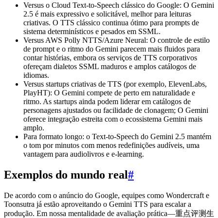
Versus o Cloud Text-to-Speech clássico do Google: O Gemini
2.5 é mais expressivo e solicitável, melhor para leituras
criativas. O TTS clássico continua ótimo para prompts de
sistema determinísticos e pesados em SSML.
Versus AWS Polly NTTS/Azure Neural: O controle de estilo
de prompt e o ritmo do Gemini parecem mais fluidos para
contar histórias, embora os serviços de TTS corporativos
ofereçam dialetos SSML maduros e amplos catálogos de
idiomas.
Versus startups criativas de TTS (por exemplo, ElevenLabs,
PlayHT): O Gemini compete de perto em naturalidade e
ritmo. As startups ainda podem liderar em catálogos de
personagens ajustados ou facilidade de clonagem; O Gemini
oferece integração estreita com o ecossistema Gemini mais
amplo.
Para formato longo: o Text-to-Speech do Gemini 2.5 mantém
o tom por minutos com menos redefinições audíveis, uma
vantagem para audiolivros e e-learning.
Exemplos do mundo real
#
De acordo com o anúncio do Google, equipes como Wondercraft e
Toonsutra já estão aproveitando o Gemini TTS para escalar a
produção. Em nossa mentalidade de avaliação prática—重点评测生