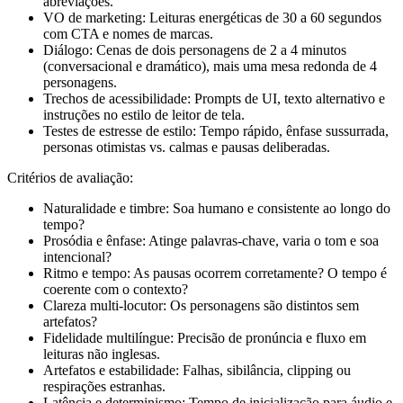
abreviações.
VO de marketing: Leituras energéticas de 30 a 60 segundos
com CTA e nomes de marcas.
Diálogo: Cenas de dois personagens de 2 a 4 minutos
(conversacional e dramático), mais uma mesa redonda de 4
personagens.
Trechos de acessibilidade: Prompts de UI, texto alternativo e
instruções no estilo de leitor de tela.
Testes de estresse de estilo: Tempo rápido, ênfase sussurrada,
personas otimistas vs. calmas e pausas deliberadas.
Critérios de avaliação:
Naturalidade e timbre: Soa humano e consistente ao longo do
tempo?
Prosódia e ênfase: Atinge palavras-chave, varia o tom e soa
intencional?
Ritmo e tempo: As pausas ocorrem corretamente? O tempo é
coerente com o contexto?
Clareza multi-locutor: Os personagens são distintos sem
artefatos?
Fidelidade multilíngue: Precisão de pronúncia e fluxo em
leituras não inglesas.
Artefatos e estabilidade: Falhas, sibilância, clipping ou
respirações estranhas.
Latência e determinismo: Tempo de inicialização para áudio e