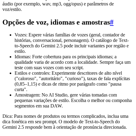
áudio (por exemplo, wav, mp3, ogg/opus) e parâmetros de
voz/estilo.
Opções de voz, idiomas e amostras
#
Vozes: Espere várias famílias de vozes (geral, contador de
histórias, conversacional, personagem). O catálogo de Text-
to-Speech do Gemini 2.5 pode incluir variantes por região e
estilo.
Idiomas: Forte cobertura para os principais idiomas; a
qualidade varia de acordo com a localidade. Sempre faça um
teste com suas vozes com seu script.
Estilos e controles: Experimente descritores de alto nível
("caloroso", "autoritário", "curioso"), taxas de fala explícitas
(0,85–1,15) e dicas de ritmo por parágrafo como "pausa
curta".
Amostragem: No AI Studio, gere várias tomadas com
pequenas variações de estilo. Escolha o melhor ou componha
segmentos em sua DAW.
Dica: Para nomes de produtos ou termos complicados, inclua uma
dica fonética em seu prompt. O modelo de Text-to-Speech do
Gemini 2.5 responde bem à orientação de pronúncia direcionada.