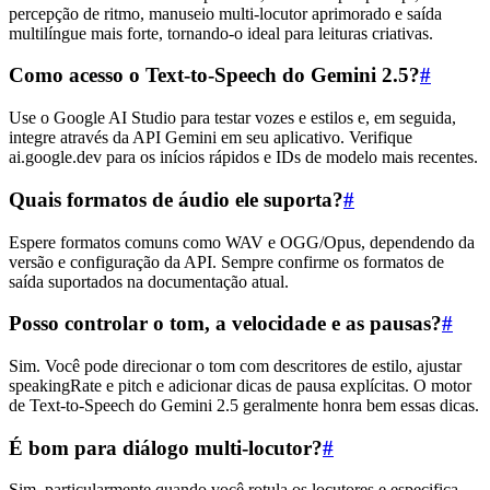
percepção de ritmo, manuseio multi-locutor aprimorado e saída
multilíngue mais forte, tornando-o ideal para leituras criativas.
Como acesso o Text-to-Speech do Gemini 2.5?
#
Use o Google AI Studio para testar vozes e estilos e, em seguida,
integre através da API Gemini em seu aplicativo. Verifique
ai.google.dev para os inícios rápidos e IDs de modelo mais recentes.
Quais formatos de áudio ele suporta?
#
Espere formatos comuns como WAV e OGG/Opus, dependendo da
versão e configuração da API. Sempre confirme os formatos de
saída suportados na documentação atual.
Posso controlar o tom, a velocidade e as pausas?
#
Sim. Você pode direcionar o tom com descritores de estilo, ajustar
speakingRate e pitch e adicionar dicas de pausa explícitas. O motor
de Text-to-Speech do Gemini 2.5 geralmente honra bem essas dicas.
É bom para diálogo multi-locutor?
#
Sim, particularmente quando você rotula os locutores e especifica