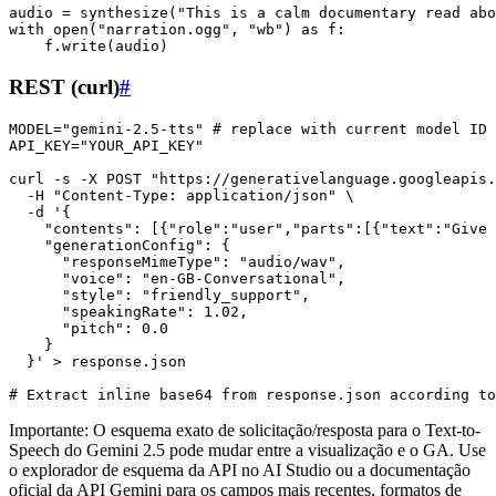
audio = synthesize("This is a calm documentary read abo
with open("narration.ogg", "wb") as f:

REST (curl)
#
MODEL="gemini-2.5-tts" # replace with current model ID

API_KEY="YOUR_API_KEY"

curl -s -X POST "https://generativelanguage.googleapis.
  -H "Content-Type: application/json" \

  -d '{

    "contents": [{"role":"user","parts":[{"text":"Give 
    "generationConfig": {

      "responseMimeType": "audio/wav",

      "voice": "en-GB-Conversational",

      "style": "friendly_support",

      "speakingRate": 1.02,

      "pitch": 0.0

    }

  }' > response.json

Importante: O esquema exato de solicitação/resposta para o Text-to-
Speech do Gemini 2.5 pode mudar entre a visualização e o GA. Use
o explorador de esquema da API no AI Studio ou a documentação
oficial da API Gemini para os campos mais recentes, formatos de