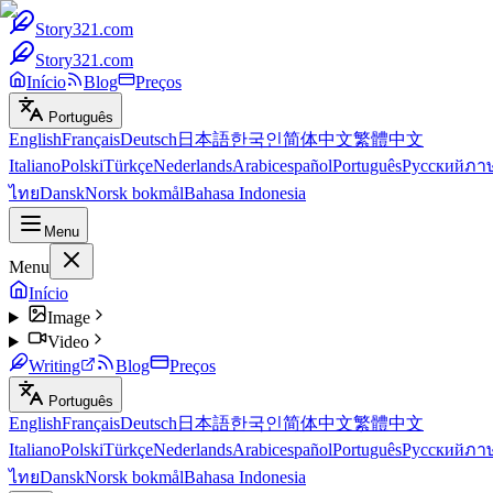
Story321.com
Story321.com
Início
Blog
Preços
Português
English
Français
Deutsch
日本語
한국인
简体中文
繁體中文
Italiano
Polski
Türkçe
Nederlands
Arabic
español
Português
Русский
ภา
ไทย
Dansk
Norsk bokmål
Bahasa Indonesia
Menu
Menu
Início
Image
Video
Writing
Blog
Preços
Português
English
Français
Deutsch
日本語
한국인
简体中文
繁體中文
Italiano
Polski
Türkçe
Nederlands
Arabic
español
Português
Русский
ภา
ไทย
Dansk
Norsk bokmål
Bahasa Indonesia