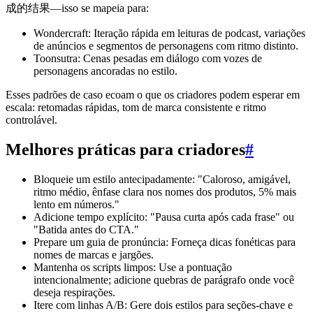
成的结果—isso se mapeia para:
Wondercraft: Iteração rápida em leituras de podcast, variações
de anúncios e segmentos de personagens com ritmo distinto.
Toonsutra: Cenas pesadas em diálogo com vozes de
personagens ancoradas no estilo.
Esses padrões de caso ecoam o que os criadores podem esperar em
escala: retomadas rápidas, tom de marca consistente e ritmo
controlável.
Melhores práticas para criadores
#
Bloqueie um estilo antecipadamente: "Caloroso, amigável,
ritmo médio, ênfase clara nos nomes dos produtos, 5% mais
lento em números."
Adicione tempo explícito: "Pausa curta após cada frase" ou
"Batida antes do CTA."
Prepare um guia de pronúncia: Forneça dicas fonéticas para
nomes de marcas e jargões.
Mantenha os scripts limpos: Use a pontuação
intencionalmente; adicione quebras de parágrafo onde você
deseja respirações.
Itere com linhas A/B: Gere dois estilos para seções-chave e