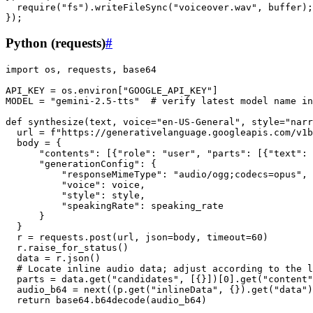
  require("fs").writeFileSync("voiceover.wav", buffer);

Python (requests)
#
import os, requests, base64

API_KEY = os.environ["GOOGLE_API_KEY"]

MODEL = "gemini-2.5-tts"  # verify latest model name in
def synthesize(text, voice="en-US-General", style="narr
  url = f"https://generativelanguage.googleapis.com/v1b
  body = {

      "contents": [{"role": "user", "parts": [{"text": 
      "generationConfig": {

          "responseMimeType": "audio/ogg;codecs=opus",

          "voice": voice,

          "style": style,

          "speakingRate": speaking_rate

      }

  }

  r = requests.post(url, json=body, timeout=60)

  r.raise_for_status()

  data = r.json()

  # Locate inline audio data; adjust according to the l
  parts = data.get("candidates", [{}])[0].get("content"
  audio_b64 = next((p.get("inlineData", {}).get("data")
  return base64.b64decode(audio_b64)
