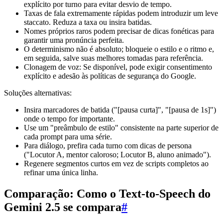
explícito por turno para evitar desvio de tempo.
Taxas de fala extremamente rápidas podem introduzir um leve
staccato. Reduza a taxa ou insira batidas.
Nomes próprios raros podem precisar de dicas fonéticas para
garantir uma pronúncia perfeita.
O determinismo não é absoluto; bloqueie o estilo e o ritmo e,
em seguida, salve suas melhores tomadas para referência.
Clonagem de voz: Se disponível, pode exigir consentimento
explícito e adesão às políticas de segurança do Google.
Soluções alternativas:
Insira marcadores de batida ("[pausa curta]", "[pausa de 1s]")
onde o tempo for importante.
Use um "preâmbulo de estilo" consistente na parte superior de
cada prompt para uma série.
Para diálogo, prefira cada turno com dicas de persona
("Locutor A, mentor caloroso; Locutor B, aluno animado").
Regenere segmentos curtos em vez de scripts completos ao
refinar uma única linha.
Comparação: Como o Text-to-Speech do
Gemini 2.5 se compara
#