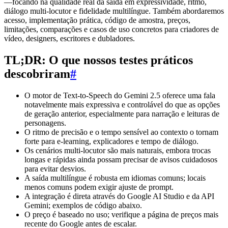
—focando na qualidade real da saída em expressividade, ritmo,
diálogo multi-locutor e fidelidade multilíngue. Também abordaremos
acesso, implementação prática, código de amostra, preços,
limitações, comparações e casos de uso concretos para criadores de
vídeo, designers, escritores e dubladores.
TL;DR: O que nossos testes práticos
descobriram
#
O motor de Text-to-Speech do Gemini 2.5 oferece uma fala
notavelmente mais expressiva e controlável do que as opções
de geração anterior, especialmente para narração e leituras de
personagens.
O ritmo de precisão e o tempo sensível ao contexto o tornam
forte para e-learning, explicadores e tempo de diálogo.
Os cenários multi-locutor são mais naturais, embora trocas
longas e rápidas ainda possam precisar de avisos cuidadosos
para evitar desvios.
A saída multilíngue é robusta em idiomas comuns; locais
menos comuns podem exigir ajuste de prompt.
A integração é direta através do Google AI Studio e da API
Gemini; exemplos de código abaixo.
O preço é baseado no uso; verifique a página de preços mais
recente do Google antes de escalar.