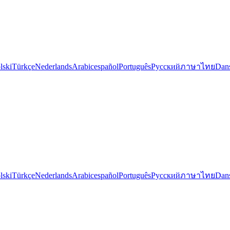
lski
Türkçe
Nederlands
Arabic
español
Português
Русский
ภาษาไทย
Dan
lski
Türkçe
Nederlands
Arabic
español
Português
Русский
ภาษาไทย
Dan