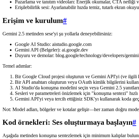
Pazarlama ve tanıtım videoları: Enerjik okumalar, CTA netliği v
Erişilebilirlik sesi: Ayarlanabilir hızda temiz, tutarlı ekran okuyu
Erişim ve kurulum
#
Gemini 2.5 metinden sese'yi şu yollarla deneyebilirsiniz:
Google AI Studio: aistudio.google.com
Gemini API (Belgeler): ai.google.dev
Duyuru ve demolar: blog.google/technology/developers/gemini-
Temel adımlar:
Bir Google Cloud projesi oluşturun ve Gemini API'yi (ve ilgili k
Bir API anahtarı oluşturun veya OAuth kimlik bilgilerini kullan
AI Studio'da konuşma modelini seçin veya Gemini 2.5 yanıtları iç
Sesleri ve parametreleri önizlemek için "konuşma sentezi" hızlı 
Gemini API'yi veya tercih ettiğiniz SDK'yı kullanarak koda geç
Not: Model adları, bölgeler ve kotalar gelişir—her zaman doğru model 
Kod örnekleri: Ses oluşturmaya başlayın
#
Aşağıda metinden konuşma sentezlemek için minimum kalıplar bulunmakt