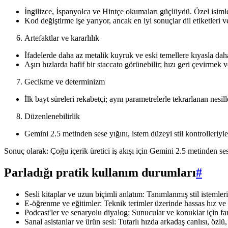
İngilizce, İspanyolca ve Hintçe okumaları güçlüydü. Özel isimle
Kod değiştirme işe yarıyor, ancak en iyi sonuçlar dil etiketleri v
Artefaktlar ve kararlılık
İfadelerde daha az metalik kuyruk ve eski temellere kıyasla dah
Aşırı hızlarda hafif bir staccato görünebilir; hızı geri çevirme
Gecikme ve determinizm
İlk bayt süreleri rekabetçi; aynı parametrelerle tekrarlanan nes
Düzenlenebilirlik
Gemini 2.5 metinden sese yığını, istem düzeyi stil kontrolleriyl
Sonuç olarak: Çoğu içerik üretici iş akışı için Gemini 2.5 metinden se
Parladığı pratik kullanım durumları
#
Sesli kitaplar ve uzun biçimli anlatım: Tanımlanmış stil istemle
E-öğrenme ve eğitimler: Teknik terimler üzerinde hassas hız ve
Podcast'ler ve senaryolu diyalog: Sunucular ve konuklar için far
Sanal asistanlar ve ürün sesi: Tutarlı hızda arkadaş canlısı, özl