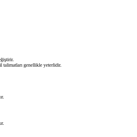
iştirir.
talimatları genellikle yeterlidir.
ır.
ur.