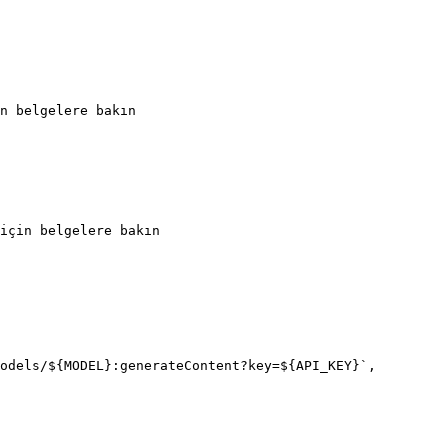
n belgelere bakın

için belgelere bakın

odels/${MODEL}:generateContent?key=${API_KEY}`,
