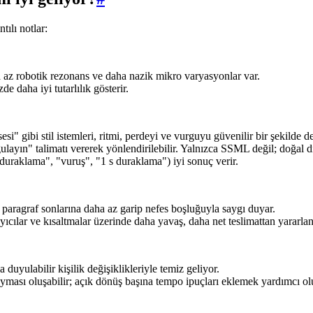
tılı notlar:
ha az robotik rezonans ve daha nazik mikro varyasyonlar var.
e daha iyi tutarlılık gösterir.
 gibi stil istemleri, ritmi, perdeyi ve vurguyu güvenilir bir şekilde değ
layın" talimatı vererek yönlendirilebilir. Yalnızca SSML değil; doğal dil 
 duraklama", "vuruş", "1 s duraklama") iyi sonuç verir.
 paragraf sonlarına daha az garip nefes boşluğuyla saygı duyar.
ıcılar ve kısaltmalar üzerinde daha yavaş, daha net teslimattan yararlan
a duyulabilir kişilik değişiklikleriyle temiz geliyor.
o kayması oluşabilir; açık dönüş başına tempo ipuçları eklemek yardımcı ol