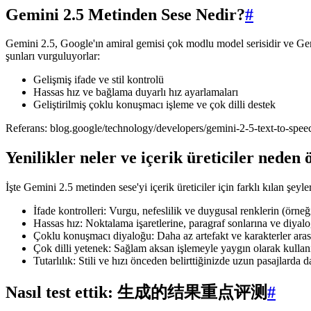
Gemini 2.5 Metinden Sese Nedir?
#
Gemini 2.5, Google'ın amiral gemisi çok modlu model serisidir ve Gemi
şunları vurguluyorlar:
Gelişmiş ifade ve stil kontrolü
Hassas hız ve bağlama duyarlı hız ayarlamaları
Geliştirilmiş çoklu konuşmacı işleme ve çok dilli destek
Referans: blog.google/technology/developers/gemini-2-5-text-to-spee
Yenilikler neler ve içerik üreticiler nede
İşte Gemini 2.5 metinden sese'yi içerik üreticiler için farklı kılan şeyle
İfade kontrolleri: Vurgu, nefeslilik ve duygusal renklerin (örne
Hassas hız: Noktalama işaretlerine, paragraf sonlarına ve diyal
Çoklu konuşmacı diyaloğu: Daha az artefakt ve karakterler arası
Çok dilli yetenek: Sağlam aksan işlemeyle yaygın olarak kullanıl
Tutarlılık: Stili ve hızı önceden belirttiğinizde uzun pasajlarda 
Nasıl test ettik: 生成的结果重点评测
#