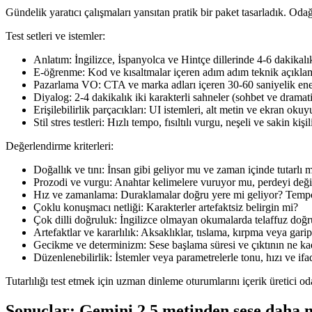
Gündelik yaratıcı çalışmaları yansıtan pratik bir paket tasarladık. Oda
Test setleri ve istemler:
Anlatım: İngilizce, İspanyolca ve Hintçe dillerinde 4-6 dakikalık 
E-öğrenme: Kod ve kısaltmalar içeren adım adım teknik açıklam
Pazarlama VO: CTA ve marka adları içeren 30-60 saniyelik ene
Diyalog: 2-4 dakikalık iki karakterli sahneler (sohbet ve dramati
Erişilebilirlik parçacıkları: UI istemleri, alt metin ve ekran okuyu
Stil stres testleri: Hızlı tempo, fısıltılı vurgu, neşeli ve sakin kiş
Değerlendirme kriterleri:
Doğallık ve tını: İnsan gibi geliyor mu ve zaman içinde tutarlı 
Prozodi ve vurgu: Anahtar kelimelere vuruyor mu, perdeyi değişt
Hız ve zamanlama: Duraklamalar doğru yere mi geliyor? Tem
Çoklu konuşmacı netliği: Karakterler artefaktsiz belirgin mi?
Çok dilli doğruluk: İngilizce olmayan okumalarda telaffuz doğru
Artefaktlar ve kararlılık: Aksaklıklar, tıslama, kırpma veya garip
Gecikme ve determinizm: Sese başlama süresi ve çıktının ne kad
Düzenlenebilirlik: İstemler veya parametrelerle tonu, hızı ve ifa
Tutarlılığı test etmek için uzman dinleme oturumlarını içerik üretici
Sonuçlar: Gemini 2.5 metinden sese daha m