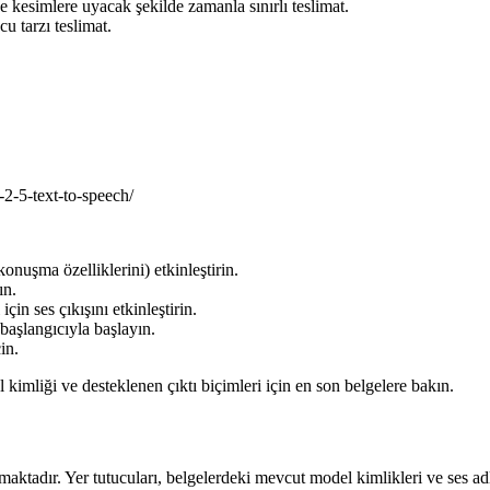
e kesimlere uyacak şekilde zamanla sınırlı teslimat.
cu tarzı teslimat.
2-5-text-to-speech/
onuşma özelliklerini) etkinleştirin.
ın.
in ses çıkışını etkinleştirin.
başlangıcıyla başlayın.
in.
kimliği ve desteklenen çıktı biçimleri için en son belgelere bakın.
adır. Yer tutucuları, belgelerdeki mevcut model kimlikleri ve ses adla