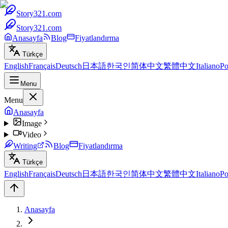
Story321.com
Story321.com
Anasayfa
Blog
Fiyatlandırma
Türkçe
English
Français
Deutsch
日本語
한국인
简体中文
繁體中文
Italiano
Po
Menu
Menu
Anasayfa
Image
Video
Writing
Blog
Fiyatlandırma
Türkçe
English
Français
Deutsch
日本語
한국인
简体中文
繁體中文
Italiano
Po
Anasayfa