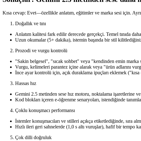
Kısa cevap: Evet—özellikle anlatım, eğitimler ve marka sesi için. Ayrın
Doğallık ve tını
Anlatım kalitesi fark edilir derecede gerçekçi. Temel tınıda da
Uzun okumalar (5+ dakika), istemin başında bir stil kilitlediğinizd
Prozodi ve vurgu kontrolü
"Sakin belgesel", "sıcak sohbet" veya "kendinden emin marka sesi"
Vurgu, kelimeleri parantez içine alarak veya "ürün adlarını vurgu
İnce ayar kontrolü için, açık duraklama ipuçları eklemek ("kısa
Hassas hız
Gemini 2.5 metinden sese hız motoru, noktalama işaretlerine ve
Kod blokları içeren e-öğrenme senaryoları, istendiğinde tanımlay
Çoklu konuşmacı performansı
İstemler konuşmacıları ve stilleri açıkça etiketlediğinde, sıra alm
Hızlı ileri geri sahnelerde (1,0 s altı vuruşlar), hafif bir temp
Çok dilli doğruluk