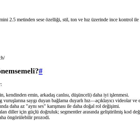
ni 2.5 metinden sese özelliği, stil, ton ve hız üzerinde ince kontrol i
ch/
n önemsemeli?
#
r:
ğin, kendinden emin, arkadaş canlısı, düşünceli) daha iyi işlenmesi.
og vuruşlarına saygı duyan bağlama duyarlı hız—açıklayıcı videolar ve e
nda daha az "aynı ses" karışması ile daha doğal rol değişimi.
an diller için güçlü doğruluk; segmentler arasında geliştirilmiş kod değ
daha öngörülebilir prozodi.