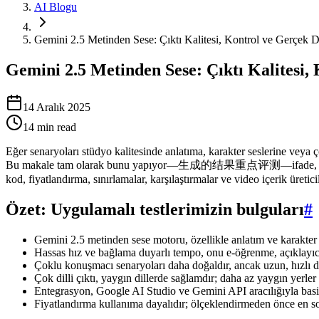
AI Blogu
Gemini 2.5 Metinden Sese: Çıktı Kalitesi, Kontrol ve Gerçek
Gemini 2.5 Metinden Sese: Çıktı Kalitesi
14 Aralık 2025
14
min read
Eğer senaryoları stüdyo kalitesinde anlatıma, karakter seslerine veya 
Bu makale tam olarak bunu yapıyor—生成的结果重点评测—ifade, hız, çoklu k
kod, fiyatlandırma, sınırlamalar, karşılaştırmalar ve video içerik üretic
Özet: Uygulamalı testlerimizin bulguları
#
Gemini 2.5 metinden sese motoru, özellikle anlatım ve karakter 
Hassas hız ve bağlama duyarlı tempo, onu e-öğrenme, açıklayıcı
Çoklu konuşmacı senaryoları daha doğaldır, ancak uzun, hızlı de
Çok dilli çıktı, yaygın dillerde sağlamdır; daha az yaygın yerler 
Entegrasyon, Google AI Studio ve Gemini API aracılığıyla basit
Fiyatlandırma kullanıma dayalıdır; ölçeklendirmeden önce en so