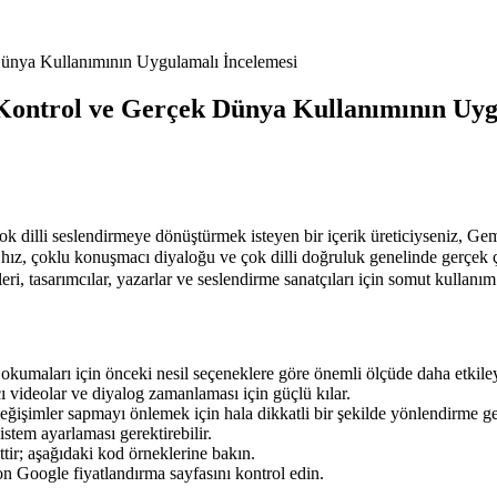
 Dünya Kullanımının Uygulamalı İncelemesi
, Kontrol ve Gerçek Dünya Kullanımının Uyg
çok dilli seslendirmeye dönüştürmek isteyen bir içerik üreticiyseniz, Ge
onuşmacı diyaloğu ve çok dilli doğruluk genelinde gerçek çıktı ka
ileri, tasarımcılar, yazarlar ve seslendirme sanatçıları için somut kullanı
okumaları için önceki nesil seçeneklere göre önemli ölçüde daha etkiley
 videolar ve diyalog zamanlaması için güçlü kılar.
ğişimler sapmayı önlemek için hala dikkatli bir şekilde yönlendirme ger
istem ayarlaması gerektirebilir.
tir; aşağıdaki kod örneklerine bakın.
n Google fiyatlandırma sayfasını kontrol edin.