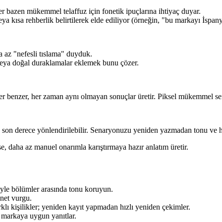
r bazen mükemmel telaffuz için fonetik ipuçlarına ihtiyaç duyar.
eya kısa rehberlik belirtilerek elde ediliyor (örneğin, "bu markayı İspany
a az "nefesli tıslama" duyduk.
k veya doğal duraklamalar eklemek bunu çözer.
iller benzer, her zaman aynı olmayan sonuçlar üretir. Piksel mükemmel se
e son derece yönlendirilebilir. Senaryonuzu yeniden yazmadan tonu ve hız
se, daha az manuel onarımla karıştırmaya hazır anlatım üretir.
riyle bölümler arasında tonu koruyun.
 net vurgu.
klı kişilikler; yeniden kayıt yapmadan hızlı yeniden çekimler.
ü, markaya uygun yanıtlar.