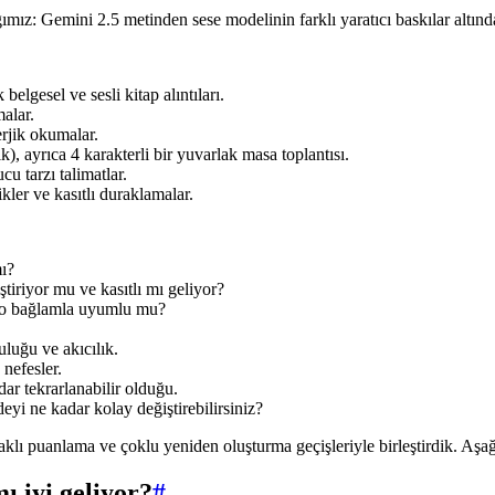
ğımız: Gemini 2.5 metinden sese modelinin farklı yaratıcı baskılar altınd
belgesel ve sesli kitap alıntıları.
alar.
rjik okumalar.
k), ayrıca 4 karakterli bir yuvarlak masa toplantısı.
cu tarzı talimatlar.
ilikler ve kasıtlı duraklamalar.
mı?
iriyor mu ve kasıtlı mı geliyor?
po bağlamla uyumlu mu?
luğu ve akıcılık.
 nefesler.
ar tekrarlanabilir olduğu.
deyi ne kadar kolay değiştirebilirsiniz?
 odaklı puanlama ve çoklu yeniden oluşturma geçişleriyle birleştirdik. 
ı iyi geliyor?
#