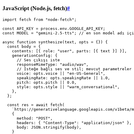
JavaScript (Node.js, fetch)
#
import fetch from "node-fetch";

const API_KEY = process.env.GOOGLE_API_KEY;

const MODEL = "gemini-2.5-tts"; // en son model adı içi
async function synthesize(text, opts = {}) {

  const body = {

    contents: [{ role: "user", parts: [{ text }] }],

    generationConfig: {

      // Ses çıkışı iste

      responseMimeType: "audio/wav",

      // İsteğe bağlı ses ve stil; mevcut parametreler 
      voice: opts.voice || "en-US-General",

      speakingRate: opts.speakingRate || 1.0,

      pitch: opts.pitch || 0.0,

      style: opts.style || "warm_conversational",

    },

  };

  const res = await fetch(

    `https://generativelanguage.googleapis.com/v1beta/m
    {

      method: "POST",

      headers: { "Content-Type": "application/json" },

      body: JSON.stringify(body),

    }
