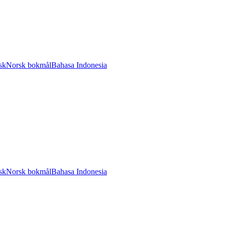
sk
Norsk bokmål
Bahasa Indonesia
sk
Norsk bokmål
Bahasa Indonesia