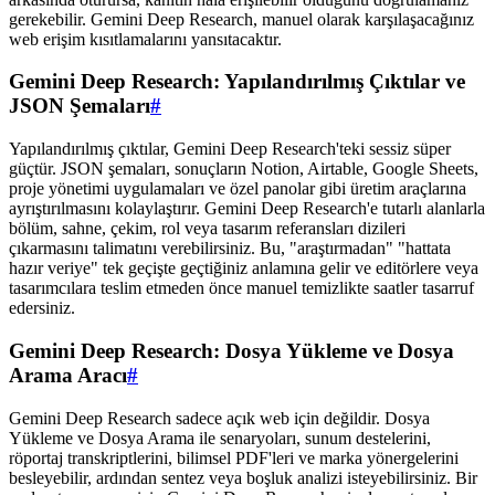
gerekebilir. Gemini Deep Research, manuel olarak karşılaşacağınız
web erişim kısıtlamalarını yansıtacaktır.
Gemini Deep Research: Yapılandırılmış Çıktılar ve
JSON Şemaları
#
Yapılandırılmış çıktılar, Gemini Deep Research'teki sessiz süper
güçtür. JSON şemaları, sonuçların Notion, Airtable, Google Sheets,
proje yönetimi uygulamaları ve özel panolar gibi üretim araçlarına
ayrıştırılmasını kolaylaştırır. Gemini Deep Research'e tutarlı alanlarla
bölüm, sahne, çekim, rol veya tasarım referansları dizileri
çıkarmasını talimatını verebilirsiniz. Bu, "araştırmadan" "hattata
hazır veriye" tek geçişte geçtiğiniz anlamına gelir ve editörlere veya
tasarımcılara teslim etmeden önce manuel temizlikte saatler tasarruf
edersiniz.
Gemini Deep Research: Dosya Yükleme ve Dosya
Arama Aracı
#
Gemini Deep Research sadece açık web için değildir. Dosya
Yükleme ve Dosya Arama ile senaryoları, sunum destelerini,
röportaj transkriptlerini, bilimsel PDF'leri ve marka yönergelerini
besleyebilir, ardından sentez veya boşluk analizi isteyebilirsiniz. Bir