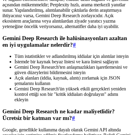
açısından mükemmeldir; Perplexity hızlı, arama merkezli yanıtlar
sunar. Yapılandırılmış, alıntılanabilir çıktılarla derin araştırmaya
ihtiyacınız varsa, Gemini Deep Research zorlayıcıdır. Açık
ekosistem araçlarına veya alıntılardan ziyade yaratıcı yazma
yeteneğine öncelik veriyorsanız, alternatifler daha iyi uyabilir.
Gemini Deep Research ile halüsinasyonları azaltan
en iyi uygulamalar nelerdir?
#
Tüm istatistikler ve adlandırılmış iddialar için alıntılar isteyin
İstemde bir kaynak beyaz listesi ve kara listesi sağlayın
Gemini Deep Research'ten anlaşmazlıkları işaretlemesini ve
güven düzeylerini bildirmesini isteyin
Açık alanları (iddia, kaynak, alıntı) zorlamak için JSON
şemalarını kullanın
Gemini Deep Research'ün yüksek etkili gerçekleri yeniden
kontrol ettiği son bir "kritik iddiaları doğrulayın" adımı
ekleyin
Gemini Deep Research ne kadar maliyetlidir?
Ücretsiz bir katman var mı?
#
Google, genellikle kullanıma dayalı olarak Gemini API altında