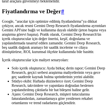
taraf araçlara güvenmeyi beklemelidir.
Fiyatlandırma ve Değer
#
Google, "aracılar için optimize edilmiş fiyatlandırma"ya dikkat
çekiyor, ancak resmi Gemini Deep Research fiyatlandırma ayrıntıları
Gemini API'sine bağlı ve kullanıma dayalı olabilir (jeton başına veya
araştırma görevi başına). Pratik olarak, Gemini Deep Research'ün
içerik oluşturucular için değer önerisi, keşif, doğrulama ve
yapılandırmada tasarruf edilen zamandır. Gemini Deep Research,
beş saatlik dağınık aramayı bir saatlik inceleme ve cilaya
dönüştürürse, ROI, kurumsal ölçekte kullanımda bile basittir.
İçerik oluşturucular için maliyet senaryoları:
Solo içerik oluşturucu: Ayda birkaç derin rapor; Gemini Deep
Research, geçici serbest araştırma maliyetlerinin veya gece
geç saatlerde kaynak bulma sprintlerinin yerini alabilir.
Stüdyo ekibi: Haftada düzinelerce özet; Gemini Deep
Research, takvimlere ve yapımlara doğrudan beslenen
yapılandırılmış çıktılarla bir hat bileşeni haline gelir.
Ajans: Gemini Deep Research, müşteri tutucularına
faturalandırılan, zamanlamaya göre yenilenen rekabet
ortamlarını ve trend radarlarını güçlendirir.