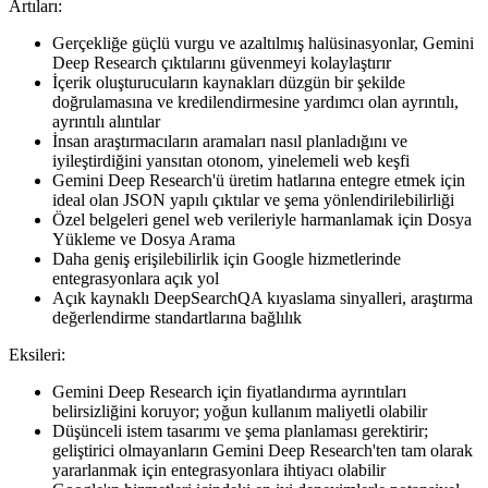
Artıları:
Gerçekliğe güçlü vurgu ve azaltılmış halüsinasyonlar, Gemini
Deep Research çıktılarını güvenmeyi kolaylaştırır
İçerik oluşturucuların kaynakları düzgün bir şekilde
doğrulamasına ve kredilendirmesine yardımcı olan ayrıntılı,
ayrıntılı alıntılar
İnsan araştırmacıların aramaları nasıl planladığını ve
iyileştirdiğini yansıtan otonom, yinelemeli web keşfi
Gemini Deep Research'ü üretim hatlarına entegre etmek için
ideal olan JSON yapılı çıktılar ve şema yönlendirilebilirliği
Özel belgeleri genel web verileriyle harmanlamak için Dosya
Yükleme ve Dosya Arama
Daha geniş erişilebilirlik için Google hizmetlerinde
entegrasyonlara açık yol
Açık kaynaklı DeepSearchQA kıyaslama sinyalleri, araştırma
değerlendirme standartlarına bağlılık
Eksileri:
Gemini Deep Research için fiyatlandırma ayrıntıları
belirsizliğini koruyor; yoğun kullanım maliyetli olabilir
Düşünceli istem tasarımı ve şema planlaması gerektirir;
geliştirici olmayanların Gemini Deep Research'ten tam olarak
yararlanmak için entegrasyonlara ihtiyacı olabilir