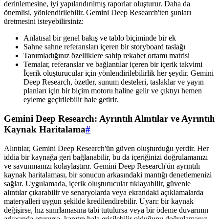
derinlemesine, iyi yapılandırılmış raporlar oluşturur. Daha da
önemlisi, yönlendirilebilir. Gemini Deep Research'ten şunları
üretmesini isteyebilirsiniz:
Anlatısal bir genel bakış ve tablo biçiminde bir ek
Sahne sahne referansları içeren bir storyboard taslağı
Tanımladığınız özelliklere sahip rekabet ortamı matrisi
Temalar, referanslar ve bağlantılar içeren bir içerik takvimi
İçerik oluşturucular için yönlendirilebilirlik her şeydir. Gemini
Deep Research, özetler, sunum desteleri, taslaklar ve yayın
planları için bir biçim motoru haline gelir ve çıktıyı hemen
eyleme geçirilebilir hale getirir.
Gemini Deep Research: Ayrıntılı Alıntılar ve Ayrıntılı
Kaynak Haritalama
#
Alıntılar, Gemini Deep Research'ün güven oluşturduğu yerdir. Her
iddia bir kaynağa geri bağlanabilir, bu da içeriğinizi doğrulamanızı
ve savunmanızı kolaylaştırır. Gemini Deep Research'ün ayrıntılı
kaynak haritalaması, bir sonucun arkasındaki mantığı denetlemenizi
sağlar. Uygulamada, içerik oluşturucular tıklayabilir, güvenle
alıntılar çıkarabilir ve senaryolarda veya ekrandaki açıklamalarda
materyalleri uygun şekilde kredilendirebilir. Uyarı: bir kaynak
değişirse, hız sınırlamasına tabi tutulursa veya bir ödeme duvarının
arkasında oturursa, kanıtın hala erişilebilir olduğunu doğrulamanız