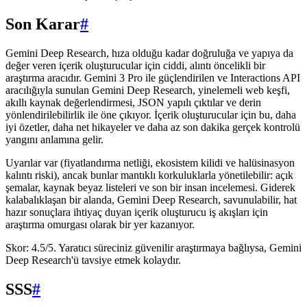
Son Karar
#
Gemini Deep Research, hıza olduğu kadar doğruluğa ve yapıya da
değer veren içerik oluşturucular için ciddi, alıntı öncelikli bir
araştırma aracıdır. Gemini 3 Pro ile güçlendirilen ve Interactions API
aracılığıyla sunulan Gemini Deep Research, yinelemeli web keşfi,
akıllı kaynak değerlendirmesi, JSON yapılı çıktılar ve derin
yönlendirilebilirlik ile öne çıkıyor. İçerik oluşturucular için bu, daha
iyi özetler, daha net hikayeler ve daha az son dakika gerçek kontrolü
yangını anlamına gelir.
Uyarılar var (fiyatlandırma netliği, ekosistem kilidi ve halüsinasyon
kalıntı riski), ancak bunlar mantıklı korkuluklarla yönetilebilir: açık
şemalar, kaynak beyaz listeleri ve son bir insan incelemesi. Giderek
kalabalıklaşan bir alanda, Gemini Deep Research, savunulabilir, hat
hazır sonuçlara ihtiyaç duyan içerik oluşturucu iş akışları için
araştırma omurgası olarak bir yer kazanıyor.
Skor: 4.5/5. Yaratıcı süreciniz güvenilir araştırmaya bağlıysa, Gemini
Deep Research'ü tavsiye etmek kolaydır.
SSS
#