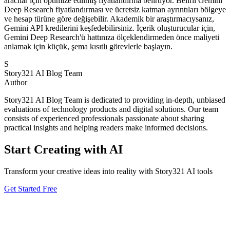
aracılar için optimize edilmiş fiyatlandırma belirtiyor. Belirli Gemini
Deep Research fiyatlandırması ve ücretsiz katman ayrıntıları bölgeye
ve hesap türüne göre değişebilir. Akademik bir araştırmacıysanız,
Gemini API kredilerini keşfedebilirsiniz. İçerik oluşturucular için,
Gemini Deep Research'ü hattınıza ölçeklendirmeden önce maliyeti
anlamak için küçük, şema kısıtlı görevlerle başlayın.
S
Story321 AI Blog Team
Author
Story321 AI Blog Team is dedicated to providing in-depth, unbiased
evaluations of technology products and digital solutions. Our team
consists of experienced professionals passionate about sharing
practical insights and helping readers make informed decisions.
Start Creating with AI
Transform your creative ideas into reality with Story321 AI tools
Get Started Free