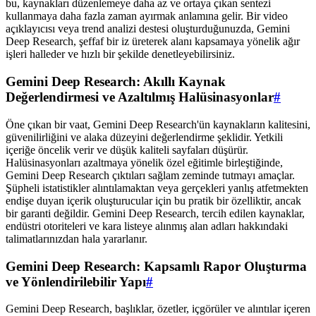
bu, kaynakları düzenlemeye daha az ve ortaya çıkan sentezi
kullanmaya daha fazla zaman ayırmak anlamına gelir. Bir video
açıklayıcısı veya trend analizi destesi oluşturduğunuzda, Gemini
Deep Research, şeffaf bir iz üreterek alanı kapsamaya yönelik ağır
işleri halleder ve hızlı bir şekilde denetleyebilirsiniz.
Gemini Deep Research: Akıllı Kaynak
Değerlendirmesi ve Azaltılmış Halüsinasyonlar
#
Öne çıkan bir vaat, Gemini Deep Research'ün kaynakların kalitesini,
güvenilirliğini ve alaka düzeyini değerlendirme şeklidir. Yetkili
içeriğe öncelik verir ve düşük kaliteli sayfaları düşürür.
Halüsinasyonları azaltmaya yönelik özel eğitimle birleştiğinde,
Gemini Deep Research çıktıları sağlam zeminde tutmayı amaçlar.
Şüpheli istatistikler alıntılamaktan veya gerçekleri yanlış atfetmekten
endişe duyan içerik oluşturucular için bu pratik bir özelliktir, ancak
bir garanti değildir. Gemini Deep Research, tercih edilen kaynaklar,
endüstri otoriteleri ve kara listeye alınmış alan adları hakkındaki
talimatlarınızdan hala yararlanır.
Gemini Deep Research: Kapsamlı Rapor Oluşturma
ve Yönlendirilebilir Yapı
#
Gemini Deep Research, başlıklar, özetler, içgörüler ve alıntılar içeren