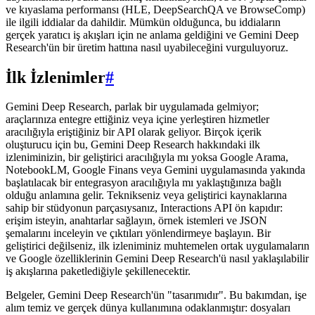
ve kıyaslama performansı (HLE, DeepSearchQA ve BrowseComp)
ile ilgili iddialar da dahildir. Mümkün olduğunca, bu iddiaların
gerçek yaratıcı iş akışları için ne anlama geldiğini ve Gemini Deep
Research'ün bir üretim hattına nasıl uyabileceğini vurguluyoruz.
İlk İzlenimler
#
Gemini Deep Research, parlak bir uygulamada gelmiyor;
araçlarınıza entegre ettiğiniz veya içine yerleştiren hizmetler
aracılığıyla eriştiğiniz bir API olarak geliyor. Birçok içerik
oluşturucu için bu, Gemini Deep Research hakkındaki ilk
izleniminizin, bir geliştirici aracılığıyla mı yoksa Google Arama,
NotebookLM, Google Finans veya Gemini uygulamasında yakında
başlatılacak bir entegrasyon aracılığıyla mı yaklaştığınıza bağlı
olduğu anlamına gelir. Teknikseniz veya geliştirici kaynaklarına
sahip bir stüdyonun parçasıysanız, Interactions API ön kapıdır:
erişim isteyin, anahtarlar sağlayın, örnek istemleri ve JSON
şemalarını inceleyin ve çıktıları yönlendirmeye başlayın. Bir
geliştirici değilseniz, ilk izleniminiz muhtemelen ortak uygulamaların
ve Google özelliklerinin Gemini Deep Research'ü nasıl yaklaşılabilir
iş akışlarına paketlediğiyle şekillenecektir.
Belgeler, Gemini Deep Research'ün "tasarımıdır". Bu bakımdan, işe
alım temiz ve gerçek dünya kullanımına odaklanmıştır: dosyaları