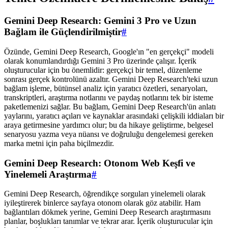
Gemini Deep Research: Gemini 3 Pro ve Uzun
Bağlam ile Güçlendirilmiştir
#
Özünde, Gemini Deep Research, Google'ın "en gerçekçi" modeli
olarak konumlandırdığı Gemini 3 Pro üzerinde çalışır. İçerik
oluşturucular için bu önemlidir: gerçekçi bir temel, düzenleme
sonrası gerçek kontrolünü azaltır. Gemini Deep Research'teki uzun
bağlam işleme, bütünsel analiz için yaratıcı özetleri, senaryoları,
transkriptleri, araştırma notlarını ve paydaş notlarını tek bir isteme
paketlemenizi sağlar. Bu bağlam, Gemini Deep Research'ün anlatı
yaylarını, yaratıcı açıları ve kaynaklar arasındaki çelişkili iddiaları bir
araya getirmesine yardımcı olur; bu da hikaye geliştirme, belgesel
senaryosu yazma veya nüansı ve doğruluğu dengelemesi gereken
marka metni için paha biçilmezdir.
Gemini Deep Research: Otonom Web Keşfi ve
Yinelemeli Araştırma
#
Gemini Deep Research, öğrendikçe sorguları yinelemeli olarak
iyileştirerek binlerce sayfaya otonom olarak göz atabilir. Ham
bağlantıları dökmek yerine, Gemini Deep Research araştırmasını
planlar, boşlukları tanımlar ve tekrar arar. İçerik oluşturucular için