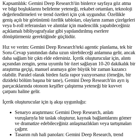
Kapsamlılık: Gemini Deep Research'ün binlerce sayfaya göz atma
ve bilgi boşluklarını belirleme yeteneği, rekabet ortamları, teknoloji
değerlendirmeleri ve trend özetleri için çok uygundur. Özellikle
geniş açılı bir görünümü özellik tabloları, olayların zaman çizelgeleri
veya b-roll referansları ve alıntılar için madencilik yapabileceğiniz
açıklamalı bibliyografyalar gibi yapılandırılmış eserlere
dönüştürmeniz gerektiğinde güçlüdür.
Hız ve verim: Gemini Deep Research'teki agentic planlama, tek bir
Soru-Cevap yanıtından daha uzun sürebileceği anlamına gelir, ancak
daha sağlam bir çıktı elde edersiniz. İçerik oluşturucular için, alıntı
açısından zengin, şema uyumlu bir özet sağlayan 10-20 dakikalık bir
araştırma geçişi, manuel aramaya göre büyük bir zaman kazancı
olabilir. Paralel olarak birden fazla rapor yazıyorsanız (örneğin, bir
dizideki bölüm başına bir tane), Gemini Deep Research'ün ayrı iş
parçacıklarında otonom keşifler çalıştırma yeteneği bir kuvvet
çarpanı haline gelir.
İçerik oluşturucular için iş akışı uygunluğu:
Senaryo araştırması: Gemini Deep Research, anlatı
vuruşlarıyla bir taslak oluşturur, kaynak bağlantılarını gömer
ve dramatize edebileceğiniz anlaşmazlıkları veya tartışmaları
çağırır.
Tasarım ruh hali panoları: Gemini Deep Research, trend