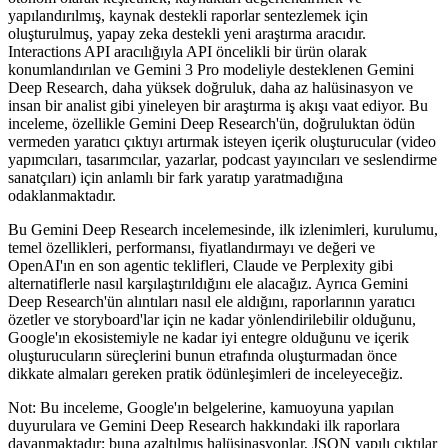
yapılandırılmış, kaynak destekli raporlar sentezlemek için
oluşturulmuş, yapay zeka destekli yeni araştırma aracıdır.
Interactions API aracılığıyla API öncelikli bir ürün olarak
konumlandırılan ve Gemini 3 Pro modeliyle desteklenen Gemini
Deep Research, daha yüksek doğruluk, daha az halüsinasyon ve
insan bir analist gibi yineleyen bir araştırma iş akışı vaat ediyor. Bu
inceleme, özellikle Gemini Deep Research'ün, doğruluktan ödün
vermeden yaratıcı çıktıyı artırmak isteyen içerik oluşturucular (video
yapımcıları, tasarımcılar, yazarlar, podcast yayıncıları ve seslendirme
sanatçıları) için anlamlı bir fark yaratıp yaratmadığına
odaklanmaktadır.
Bu Gemini Deep Research incelemesinde, ilk izlenimleri, kurulumu,
temel özellikleri, performansı, fiyatlandırmayı ve değeri ve
OpenAI'ın en son agentic teklifleri, Claude ve Perplexity gibi
alternatiflerle nasıl karşılaştırıldığını ele alacağız. Ayrıca Gemini
Deep Research'ün alıntıları nasıl ele aldığını, raporlarının yaratıcı
özetler ve storyboard'lar için ne kadar yönlendirilebilir olduğunu,
Google'ın ekosistemiyle ne kadar iyi entegre olduğunu ve içerik
oluşturucuların süreçlerini bunun etrafında oluşturmadan önce
dikkate almaları gereken pratik ödünleşimleri de inceleyeceğiz.
Not: Bu inceleme, Google'ın belgelerine, kamuoyuna yapılan
duyurulara ve Gemini Deep Research hakkındaki ilk raporlara
dayanmaktadır; buna azaltılmış halüsinasyonlar, JSON yapılı çıktılar