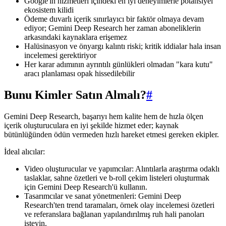
Google'ın hizmetleri içindeki en iyi deneyimlerle potansiyel
ekosistem kilidi
Ödeme duvarlı içerik sınırlayıcı bir faktör olmaya devam
ediyor; Gemini Deep Research her zaman aboneliklerin
arkasındaki kaynaklara erişemez
Halüsinasyon ve önyargı kalıntı riski; kritik iddialar hala insan
incelemesi gerektiriyor
Her karar adımının ayrıntılı günlükleri olmadan "kara kutu"
aracı planlaması opak hissedilebilir
Bunu Kimler Satın Almalı?
#
Gemini Deep Research, başarıyı hem kalite hem de hızla ölçen
içerik oluşturuculara en iyi şekilde hizmet eder; kaynak
bütünlüğünden ödün vermeden hızlı hareket etmesi gereken ekipler.
İdeal alıcılar:
Video oluşturucular ve yapımcılar: Alıntılarla araştırma odaklı
taslaklar, sahne özetleri ve b-roll çekim listeleri oluşturmak
için Gemini Deep Research'ü kullanın.
Tasarımcılar ve sanat yönetmenleri: Gemini Deep
Research'ten trend taramaları, örnek olay incelemesi özetleri
ve referanslara bağlanan yapılandırılmış ruh hali panoları
isteyin.