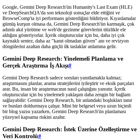
Google, Gemini Deep Research'ün Humanity's Last Exam (HLE)
ve DeepSearchQA'da son teknoloji sonuçlar elde ettiğini ve
BrowseComp'ta iyi performans gösterdiğini bildiriyor. Kıyaslamalar
gümüş kurşun olmasa da, Gemini Deep Research'ün karmaşık, çok
adımlı akıl yürütme ve web'de gezinme görevlerini titizlikle ele
aldığını gösteriyorlar. İçerik oluşturucular için bu, daha iyi çok
kaynaklı sentez, daha az "kanıt olmadan güven" anı ve revizyon
döngülerini azaltan daha güçlü ilk taslaklar anlamına gelir.
Gemini Deep Research: Yinelemeli Planlama ve
Gerçek Araştırma İş Akışı
#
Gemini Deep Research sadece soruları yanıtlamakla kalmaz;
araştırmasını planlar, arama stratejilerini iyileştirir ve eksik parçaları
arar. Bu, insan bir araştırmacının nasıl çalıştığını yansıtır. İçerik
oluşturucular için bu yinelemeli yaklaşım daha zengin bir bağlam
sağlayabilir: Gemini Deep Research, bir anlatıdaki boşlukları tanır
ve bunları doldurmaya çalışır. Mini bir belgesel veya uzun biçimli
bir blog yazısı yazarken, Gemini Deep Research'ün planlaması
yüzeysel kapsama riskini azaltır.
Gemini Deep Research: İstek Üzerine Özelleştirme ve
Veri Kontrolü
#