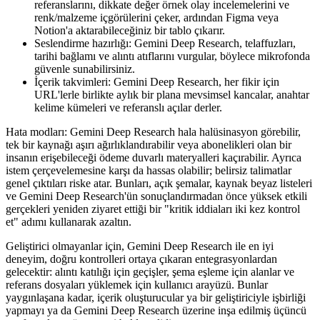
referanslarını, dikkate değer örnek olay incelemelerini ve
renk/malzeme içgörülerini çeker, ardından Figma veya
Notion'a aktarabileceğiniz bir tablo çıkarır.
Seslendirme hazırlığı: Gemini Deep Research, telaffuzları,
tarihi bağlamı ve alıntı atıflarını vurgular, böylece mikrofonda
güvenle sunabilirsiniz.
İçerik takvimleri: Gemini Deep Research, her fikir için
URL'lerle birlikte aylık bir plana mevsimsel kancalar, anahtar
kelime kümeleri ve referanslı açılar derler.
Hata modları: Gemini Deep Research hala halüsinasyon görebilir,
tek bir kaynağı aşırı ağırlıklandırabilir veya abonelikleri olan bir
insanın erişebileceği ödeme duvarlı materyalleri kaçırabilir. Ayrıca
istem çerçevelemesine karşı da hassas olabilir; belirsiz talimatlar
genel çıktıları riske atar. Bunları, açık şemalar, kaynak beyaz listeleri
ve Gemini Deep Research'ün sonuçlandırmadan önce yüksek etkili
gerçekleri yeniden ziyaret ettiği bir "kritik iddiaları iki kez kontrol
et" adımı kullanarak azaltın.
Geliştirici olmayanlar için, Gemini Deep Research ile en iyi
deneyim, doğru kontrolleri ortaya çıkaran entegrasyonlardan
gelecektir: alıntı katılığı için geçişler, şema eşleme için alanlar ve
referans dosyaları yüklemek için kullanıcı arayüzü. Bunlar
yaygınlaşana kadar, içerik oluşturucular ya bir geliştiriciyle işbirliği
yapmayı ya da Gemini Deep Research üzerine inşa edilmiş üçüncü