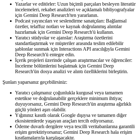
Yazarlar ve editörler: Uzun biçimli parçaları besleyen literatür
incelemeleri, rekabet analizleri ve açıklamalı bibliyografyalar
için Gemini Deep Research'ten yararlanın.
Podcast yayıncıları ve seslendirme sanatçıları: Bağlamsal
özetler, telaffuz notları ve kaynak doğrulanmış alıntılar
hazırlamak için Gemini Deep Research'ü kullanın.
Yaratıcı stüdyolar ve ajanslar: Araştırma özetlerini
standartlaştırmak ve müşteriler arasında teslim edilebilir
şablonlar sunmak için Interactions API aracılığıyla Gemini
Deep Research'ü entegre edin.
İçerik projeleri üzerinde çalışan araştırmacılar ve öğrenciler:
İnceleme bölümlerini başlatmak için Gemini Deep
Research'ün dosya analizi ve alıntı özelliklerini birleştirin.
Şunları yaparsanız geçebilirsiniz:
Yaratıcı çalışmanız çoğunlukla kurgusal veya tamamen
estetikse ve doğrulanabilir gerçeklere minimum ihtiyaç
duyuyorsanız, Gemini Deep Research'ün araştırma ağırlıklı
güçlü yönleri aşırı olabilir.
Yığınınız kasıtlı olarak Google dışıysa ve tamamen diğer
ekosistemlerde yaşayan araçları tercih ediyorsanız.
Ödeme duvarlı dergilere veya tescilli veritabanlarına garantili
erişim gerektiriyorsanız; Gemini Deep Research hala erişim
kısıtlamalarıyla karşılaşacaktır.