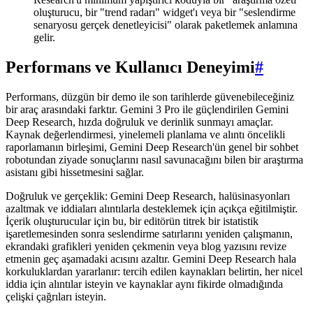
oluşturucu, bir "trend radarı" widget'ı veya bir "seslendirme
senaryosu gerçek denetleyicisi" olarak paketlemek anlamına
gelir.
Performans ve Kullanıcı Deneyimi
#
Performans, düzgün bir demo ile son tarihlerde güvenebileceğiniz
bir araç arasındaki farktır. Gemini 3 Pro ile güçlendirilen Gemini
Deep Research, hızda doğruluk ve derinlik sunmayı amaçlar.
Kaynak değerlendirmesi, yinelemeli planlama ve alıntı öncelikli
raporlamanın birleşimi, Gemini Deep Research'ün genel bir sohbet
robotundan ziyade sonuçlarını nasıl savunacağını bilen bir araştırma
asistanı gibi hissetmesini sağlar.
Doğruluk ve gerçeklik: Gemini Deep Research, halüsinasyonları
azaltmak ve iddiaları alıntılarla desteklemek için açıkça eğitilmiştir.
İçerik oluşturucular için bu, bir editörün titrek bir istatistik
işaretlemesinden sonra seslendirme satırlarını yeniden çalışmanın,
ekrandaki grafikleri yeniden çekmenin veya blog yazısını revize
etmenin geç aşamadaki acısını azaltır. Gemini Deep Research hala
korkuluklardan yararlanır: tercih edilen kaynakları belirtin, her nicel
iddia için alıntılar isteyin ve kaynaklar aynı fikirde olmadığında
çelişki çağrıları isteyin.