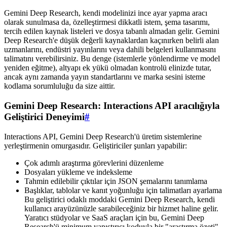
Gemini Deep Research, kendi modelinizi ince ayar yapma aracı
olarak sunulmasa da, özelleştirmesi dikkatli istem, şema tasarımı,
tercih edilen kaynak listeleri ve dosya tabanlı almadan gelir. Gemini
Deep Research'e düşük değerli kaynaklardan kaçınırken belirli alan
uzmanlarını, endüstri yayınlarını veya dahili belgeleri kullanmasını
talimatını verebilirsiniz. Bu denge (istemlerle yönlendirme ve model
yeniden eğitme), altyapı ek yükü olmadan kontrolü elinizde tutar,
ancak aynı zamanda yayın standartlarını ve marka sesini isteme
kodlama sorumluluğu da size aittir.
Gemini Deep Research: Interactions API aracılığıyla
Geliştirici Deneyimi
#
Interactions API, Gemini Deep Research'ü üretim sistemlerine
yerleştirmenin omurgasıdır. Geliştiriciler şunları yapabilir:
Çok adımlı araştırma görevlerini düzenleme
Dosyaları yükleme ve indeksleme
Tahmin edilebilir çıktılar için JSON şemalarını tanımlama
Başlıklar, tablolar ve kanıt yoğunluğu için talimatları ayarlama
Bu geliştirici odaklı moddaki Gemini Deep Research, kendi
kullanıcı arayüzünüzle sarabileceğiniz bir hizmet haline gelir.
Yaratıcı stüdyolar ve SaaS araçları için bu, Gemini Deep
Research'ü minimum yapıştırıcı koduyla bir "araştırma özeti"