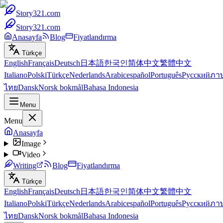
Story321.com
Story321.com
Anasayfa
Blog
Fiyatlandırma
Türkçe
English
Français
Deutsch
日本語
한국인
简体中文
繁體中文
Italiano
Polski
Türkçe
Nederlands
Arabic
español
Português
Русский
ภา
ไทย
Dansk
Norsk bokmål
Bahasa Indonesia
Menu
Menu
Anasayfa
Image
Video
Writing
Blog
Fiyatlandırma
Türkçe
English
Français
Deutsch
日本語
한국인
简体中文
繁體中文
Italiano
Polski
Türkçe
Nederlands
Arabic
español
Português
Русский
ภา
ไทย
Dansk
Norsk bokmål
Bahasa Indonesia