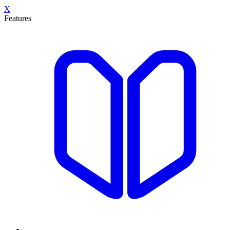
X
Features