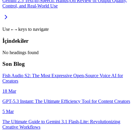
Gemini 2.5 Text‑to‑Speech: Hands‑On Review of Output Quality,
Control, and Real‑World Use
Use
keys to navigate
←
→
İçindekiler
No headings found
Son Blog
Fish Audio S2: The Most Expressive Open-Source Voice AI for
Creators
18 Mar
GPT-5.3 Instant: The Ultimate Efficiency Tool for Content Creators
5 Mar
The Ultimate Guide to Gemini 3.1 Flash-Lite: Revolutionizing
Creative Workflows