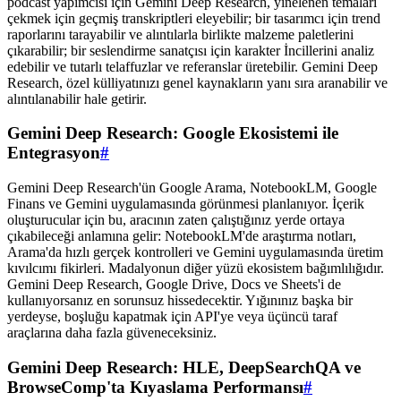
podcast yapımcısı için Gemini Deep Research, yinelenen temaları
çekmek için geçmiş transkriptleri eleyebilir; bir tasarımcı için trend
raporlarını tarayabilir ve alıntılarla birlikte malzeme paletlerini
çıkarabilir; bir seslendirme sanatçısı için karakter İncillerini analiz
edebilir ve tutarlı telaffuzlar ve referanslar üretebilir. Gemini Deep
Research, özel külliyatınızı genel kaynakların yanı sıra aranabilir ve
alıntılanabilir hale getirir.
Gemini Deep Research: Google Ekosistemi ile
Entegrasyon
#
Gemini Deep Research'ün Google Arama, NotebookLM, Google
Finans ve Gemini uygulamasında görünmesi planlanıyor. İçerik
oluşturucular için bu, aracının zaten çalıştığınız yerde ortaya
çıkabileceği anlamına gelir: NotebookLM'de araştırma notları,
Arama'da hızlı gerçek kontrolleri ve Gemini uygulamasında üretim
kıvılcımı fikirleri. Madalyonun diğer yüzü ekosistem bağımlılığıdır.
Gemini Deep Research, Google Drive, Docs ve Sheets'i de
kullanıyorsanız en sorunsuz hissedecektir. Yığınınız başka bir
yerdeyse, boşluğu kapatmak için API'ye veya üçüncü taraf
araçlarına daha fazla güveneceksiniz.
Gemini Deep Research: HLE, DeepSearchQA ve
BrowseComp'ta Kıyaslama Performansı
#