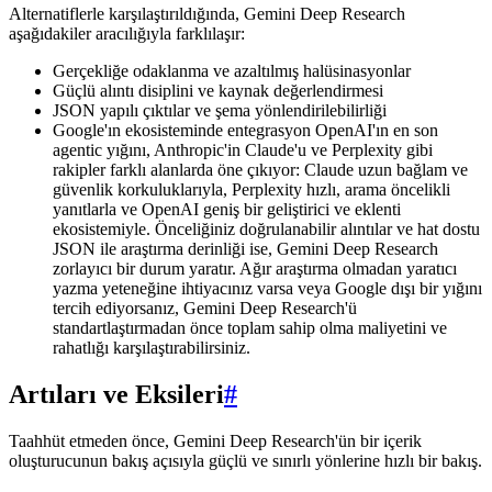
Alternatiflerle karşılaştırıldığında, Gemini Deep Research
aşağıdakiler aracılığıyla farklılaşır:
Gerçekliğe odaklanma ve azaltılmış halüsinasyonlar
Güçlü alıntı disiplini ve kaynak değerlendirmesi
JSON yapılı çıktılar ve şema yönlendirilebilirliği
Google'ın ekosisteminde entegrasyon OpenAI'ın en son
agentic yığını, Anthropic'in Claude'u ve Perplexity gibi
rakipler farklı alanlarda öne çıkıyor: Claude uzun bağlam ve
güvenlik korkuluklarıyla, Perplexity hızlı, arama öncelikli
yanıtlarla ve OpenAI geniş bir geliştirici ve eklenti
ekosistemiyle. Önceliğiniz doğrulanabilir alıntılar ve hat dostu
JSON ile araştırma derinliği ise, Gemini Deep Research
zorlayıcı bir durum yaratır. Ağır araştırma olmadan yaratıcı
yazma yeteneğine ihtiyacınız varsa veya Google dışı bir yığını
tercih ediyorsanız, Gemini Deep Research'ü
standartlaştırmadan önce toplam sahip olma maliyetini ve
rahatlığı karşılaştırabilirsiniz.
Artıları ve Eksileri
#
Taahhüt etmeden önce, Gemini Deep Research'ün bir içerik
oluşturucunun bakış açısıyla güçlü ve sınırlı yönlerine hızlı bir bakış.