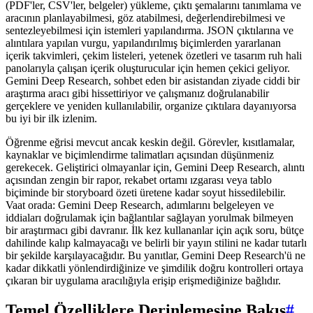
(PDF'ler, CSV'ler, belgeler) yükleme, çıktı şemalarını tanımlama ve
aracının planlayabilmesi, göz atabilmesi, değerlendirebilmesi ve
sentezleyebilmesi için istemleri yapılandırma. JSON çıktılarına ve
alıntılara yapılan vurgu, yapılandırılmış biçimlerden yararlanan
içerik takvimleri, çekim listeleri, yetenek özetleri ve tasarım ruh hali
panolarıyla çalışan içerik oluşturucular için hemen çekici geliyor.
Gemini Deep Research, sohbet eden bir asistandan ziyade ciddi bir
araştırma aracı gibi hissettiriyor ve çalışmanız doğrulanabilir
gerçeklere ve yeniden kullanılabilir, organize çıktılara dayanıyorsa
bu iyi bir ilk izlenim.
Öğrenme eğrisi mevcut ancak keskin değil. Görevler, kısıtlamalar,
kaynaklar ve biçimlendirme talimatları açısından düşünmeniz
gerekecek. Geliştirici olmayanlar için, Gemini Deep Research, alıntı
açısından zengin bir rapor, rekabet ortamı ızgarası veya tablo
biçiminde bir storyboard özeti üretene kadar soyut hissedilebilir.
Vaat orada: Gemini Deep Research, adımlarını belgeleyen ve
iddiaları doğrulamak için bağlantılar sağlayan yorulmak bilmeyen
bir araştırmacı gibi davranır. İlk kez kullananlar için açık soru, bütçe
dahilinde kalıp kalmayacağı ve belirli bir yayın stilini ne kadar tutarlı
bir şekilde karşılayacağıdır. Bu yanıtlar, Gemini Deep Research'ü ne
kadar dikkatli yönlendirdiğinize ve şimdilik doğru kontrolleri ortaya
çıkaran bir uygulama aracılığıyla erişip erişmediğinize bağlıdır.
Temel Özelliklere Derinlemesine Bakış
#