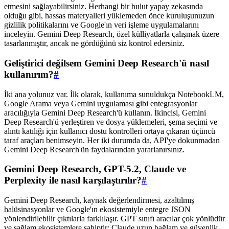
etmesini sağlayabilirsiniz. Herhangi bir bulut yapay zekasında
olduğu gibi, hassas materyalleri yüklemeden önce kuruluşunuzun
gizlilik politikalarını ve Google'ın veri işleme uygulamalarını
inceleyin. Gemini Deep Research, özel külliyatlarla çalışmak üzere
tasarlanmıştır, ancak ne gördüğünü siz kontrol edersiniz.
Geliştirici değilsem Gemini Deep Research'ü nasıl
kullanırım?
#
İki ana yolunuz var. İlk olarak, kullanıma sunuldukça NotebookLM,
Google Arama veya Gemini uygulaması gibi entegrasyonlar
aracılığıyla Gemini Deep Research'ü kullanın. İkincisi, Gemini
Deep Research'ü yerleştiren ve dosya yüklemeleri, şema seçimi ve
alıntı katılığı için kullanıcı dostu kontrolleri ortaya çıkaran üçüncü
taraf araçları benimseyin. Her iki durumda da, API'ye dokunmadan
Gemini Deep Research'ün faydalarından yararlanırsınız.
Gemini Deep Research, GPT-5.2, Claude ve
Perplexity ile nasıl karşılaştırılır?
#
Gemini Deep Research, kaynak değerlendirmesi, azaltılmış
halüsinasyonlar ve Google'ın ekosistemiyle entegre JSON
yönlendirilebilir çıktılarla farklılaşır. GPT sınıfı aracılar çok yönlüdür
ve sağlam ekosistemlere sahiptir; Claude uzun bağlam ve güvenlik