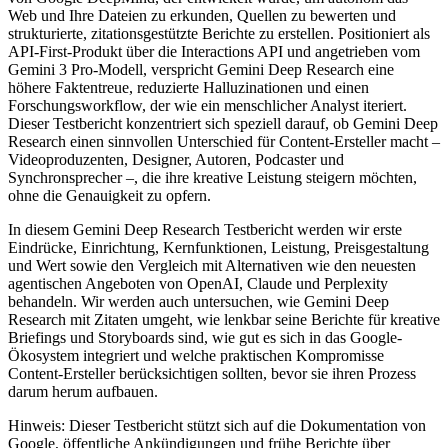
Web und Ihre Dateien zu erkunden, Quellen zu bewerten und
strukturierte, zitationsgestützte Berichte zu erstellen. Positioniert als
API-First-Produkt über die Interactions API und angetrieben vom
Gemini 3 Pro-Modell, verspricht Gemini Deep Research eine
höhere Faktentreue, reduzierte Halluzinationen und einen
Forschungsworkflow, der wie ein menschlicher Analyst iteriert.
Dieser Testbericht konzentriert sich speziell darauf, ob Gemini Deep
Research einen sinnvollen Unterschied für Content-Ersteller macht –
Videoproduzenten, Designer, Autoren, Podcaster und
Synchronsprecher –, die ihre kreative Leistung steigern möchten,
ohne die Genauigkeit zu opfern.
In diesem Gemini Deep Research Testbericht werden wir erste
Eindrücke, Einrichtung, Kernfunktionen, Leistung, Preisgestaltung
und Wert sowie den Vergleich mit Alternativen wie den neuesten
agentischen Angeboten von OpenAI, Claude und Perplexity
behandeln. Wir werden auch untersuchen, wie Gemini Deep
Research mit Zitaten umgeht, wie lenkbar seine Berichte für kreative
Briefings und Storyboards sind, wie gut es sich in das Google-
Ökosystem integriert und welche praktischen Kompromisse
Content-Ersteller berücksichtigen sollten, bevor sie ihren Prozess
darum herum aufbauen.
Hinweis: Dieser Testbericht stützt sich auf die Dokumentation von
Google, öffentliche Ankündigungen und frühe Berichte über