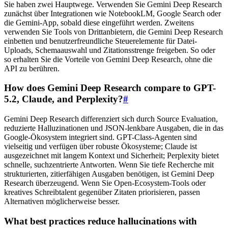
Sie haben zwei Hauptwege. Verwenden Sie Gemini Deep Research
zunächst über Integrationen wie NotebookLM, Google Search oder
die Gemini-App, sobald diese eingeführt werden. Zweitens
verwenden Sie Tools von Drittanbietern, die Gemini Deep Research
einbetten und benutzerfreundliche Steuerelemente für Datei-
Uploads, Schemaauswahl und Zitationsstrenge freigeben. So oder
so erhalten Sie die Vorteile von Gemini Deep Research, ohne die
API zu berühren.
How does Gemini Deep Research compare to GPT-
5.2, Claude, and Perplexity?
#
Gemini Deep Research differenziert sich durch Source Evaluation,
reduzierte Halluzinationen und JSON-lenkbare Ausgaben, die in das
Google-Ökosystem integriert sind. GPT-Class-Agenten sind
vielseitig und verfügen über robuste Ökosysteme; Claude ist
ausgezeichnet mit langem Kontext und Sicherheit; Perplexity bietet
schnelle, suchzentrierte Antworten. Wenn Sie tiefe Recherche mit
strukturierten, zitierfähigen Ausgaben benötigen, ist Gemini Deep
Research überzeugend. Wenn Sie Open-Ecosystem-Tools oder
kreatives Schreibtalent gegenüber Zitaten priorisieren, passen
Alternativen möglicherweise besser.
What best practices reduce hallucinations with