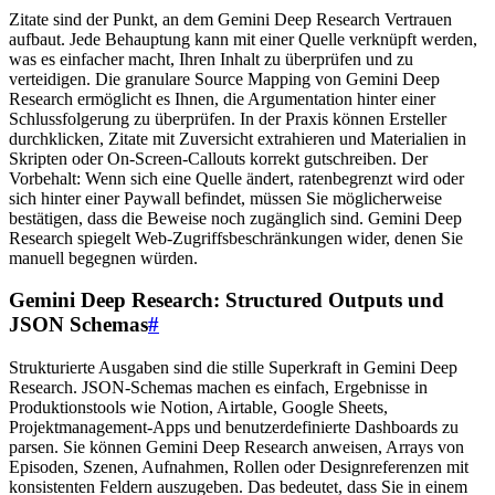
Zitate sind der Punkt, an dem Gemini Deep Research Vertrauen
aufbaut. Jede Behauptung kann mit einer Quelle verknüpft werden,
was es einfacher macht, Ihren Inhalt zu überprüfen und zu
verteidigen. Die granulare Source Mapping von Gemini Deep
Research ermöglicht es Ihnen, die Argumentation hinter einer
Schlussfolgerung zu überprüfen. In der Praxis können Ersteller
durchklicken, Zitate mit Zuversicht extrahieren und Materialien in
Skripten oder On-Screen-Callouts korrekt gutschreiben. Der
Vorbehalt: Wenn sich eine Quelle ändert, ratenbegrenzt wird oder
sich hinter einer Paywall befindet, müssen Sie möglicherweise
bestätigen, dass die Beweise noch zugänglich sind. Gemini Deep
Research spiegelt Web-Zugriffsbeschränkungen wider, denen Sie
manuell begegnen würden.
Gemini Deep Research: Structured Outputs und
JSON Schemas
#
Strukturierte Ausgaben sind die stille Superkraft in Gemini Deep
Research. JSON-Schemas machen es einfach, Ergebnisse in
Produktionstools wie Notion, Airtable, Google Sheets,
Projektmanagement-Apps und benutzerdefinierte Dashboards zu
parsen. Sie können Gemini Deep Research anweisen, Arrays von
Episoden, Szenen, Aufnahmen, Rollen oder Designreferenzen mit
konsistenten Feldern auszugeben. Das bedeutet, dass Sie in einem