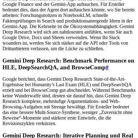
Google Finance und der Gemini-App auftauchen. Für Ersteller
bedeutet dies, dass der Agent dort auftauchen könnte, wo Sie bereits
arbeiten: Forschungsnotizen in NotebookLM, schnelle
Faktenprüfungen in Search und produktionsanregende Ideen in der
Gemini-App. Die Kehrseite ist die Ökosystemabhängigkeit. Gemini
Deep Research wird sich am nahtlosesten anfühlen, wenn Sie auch
Google Drive, Docs und Sheets verwenden. Wenn Ihr Stack
woanders ist, werden Sie sich stärker auf die API oder Tools von
Drittanbietern verlassen, um die Lücke zu schließen.
Gemini Deep Research: Benchmark Performance on
HLE, DeepSearchQA, and BrowseComp
#
Google berichtet, dass Gemini Deep Research State-of-the-Art-
Ergebnisse bei Humanity’s Last Exam (HLE) und DeepSearchQA
erzielt und bei BrowseComp gut abschneidet. Während Benchmarks
keine Wunderwaffe sind, deuten sie darauf hin, dass Gemini Deep
Research komplexe, mehrstufige Argumentations- und Web-
Browsing-Aufgaben mit Strenge bewältigt. Für Ersteller bedeutet
das eine bessere Multi-Source-Synthese, weniger „Zuversicht ohne
Beweise“-Momente und stärkere erste Entwürfe, die die
Revisionszyklen verkürzen.
Gemini Deep Research: Iterative Planning und Real