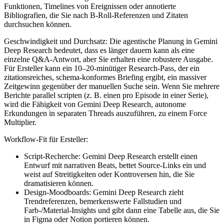
Funktionen, Timelines von Ereignissen oder annotierte
Bibliografien, die Sie nach B-Roll-Referenzen und Zitaten
durchsuchen können.
Geschwindigkeit und Durchsatz: Die agentische Planung in Gemini
Deep Research bedeutet, dass es länger dauern kann als eine
einzelne Q&A-Antwort, aber Sie erhalten eine robustere Ausgabe.
Für Ersteller kann ein 10–20-minütiger Research-Pass, der ein
zitationsreiches, schema-konformes Briefing ergibt, ein massiver
Zeitgewinn gegenüber der manuellen Suche sein. Wenn Sie mehrere
Berichte parallel scripten (z. B. einen pro Episode in einer Serie),
wird die Fähigkeit von Gemini Deep Research, autonome
Erkundungen in separaten Threads auszuführen, zu einem Force
Multiplier.
Workflow-Fit für Ersteller:
Script-Recherche: Gemini Deep Research erstellt einen
Entwurf mit narrativen Beats, bettet Source-Links ein und
weist auf Streitigkeiten oder Kontroversen hin, die Sie
dramatisieren können.
Design-Moodboards: Gemini Deep Research zieht
Trendreferenzen, bemerkenswerte Fallstudien und
Farb-/Material-Insights und gibt dann eine Tabelle aus, die Sie
in Figma oder Notion portieren können.