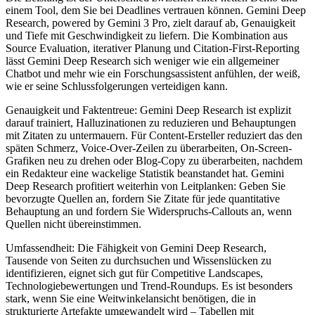
einem Tool, dem Sie bei Deadlines vertrauen können. Gemini Deep
Research, powered by Gemini 3 Pro, zielt darauf ab, Genauigkeit
und Tiefe mit Geschwindigkeit zu liefern. Die Kombination aus
Source Evaluation, iterativer Planung und Citation-First-Reporting
lässt Gemini Deep Research sich weniger wie ein allgemeiner
Chatbot und mehr wie ein Forschungsassistent anfühlen, der weiß,
wie er seine Schlussfolgerungen verteidigen kann.
Genauigkeit und Faktentreue: Gemini Deep Research ist explizit
darauf trainiert, Halluzinationen zu reduzieren und Behauptungen
mit Zitaten zu untermauern. Für Content-Ersteller reduziert das den
späten Schmerz, Voice-Over-Zeilen zu überarbeiten, On-Screen-
Grafiken neu zu drehen oder Blog-Copy zu überarbeiten, nachdem
ein Redakteur eine wackelige Statistik beanstandet hat. Gemini
Deep Research profitiert weiterhin von Leitplanken: Geben Sie
bevorzugte Quellen an, fordern Sie Zitate für jede quantitative
Behauptung an und fordern Sie Widerspruchs-Callouts an, wenn
Quellen nicht übereinstimmen.
Umfassendheit: Die Fähigkeit von Gemini Deep Research,
Tausende von Seiten zu durchsuchen und Wissenslücken zu
identifizieren, eignet sich gut für Competitive Landscapes,
Technologiebewertungen und Trend-Roundups. Es ist besonders
stark, wenn Sie eine Weitwinkelansicht benötigen, die in
strukturierte Artefakte umgewandelt wird – Tabellen mit