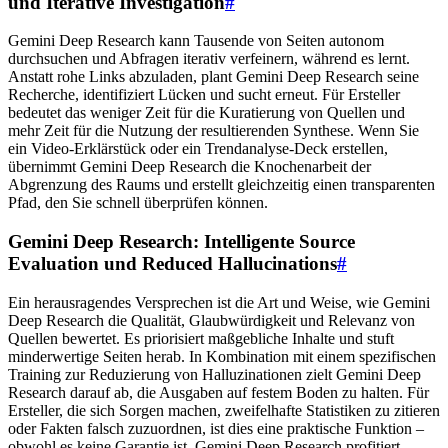
und Iterative Investigation
#
Gemini Deep Research kann Tausende von Seiten autonom
durchsuchen und Abfragen iterativ verfeinern, während es lernt.
Anstatt rohe Links abzuladen, plant Gemini Deep Research seine
Recherche, identifiziert Lücken und sucht erneut. Für Ersteller
bedeutet das weniger Zeit für die Kuratierung von Quellen und
mehr Zeit für die Nutzung der resultierenden Synthese. Wenn Sie
ein Video-Erklärstück oder ein Trendanalyse-Deck erstellen,
übernimmt Gemini Deep Research die Knochenarbeit der
Abgrenzung des Raums und erstellt gleichzeitig einen transparenten
Pfad, den Sie schnell überprüfen können.
Gemini Deep Research: Intelligente Source
Evaluation und Reduced Hallucinations
#
Ein herausragendes Versprechen ist die Art und Weise, wie Gemini
Deep Research die Qualität, Glaubwürdigkeit und Relevanz von
Quellen bewertet. Es priorisiert maßgebliche Inhalte und stuft
minderwertige Seiten herab. In Kombination mit einem spezifischen
Training zur Reduzierung von Halluzinationen zielt Gemini Deep
Research darauf ab, die Ausgaben auf festem Boden zu halten. Für
Ersteller, die sich Sorgen machen, zweifelhafte Statistiken zu zitieren
oder Fakten falsch zuzuordnen, ist dies eine praktische Funktion –
obwohl es keine Garantie ist. Gemini Deep Research profitiert