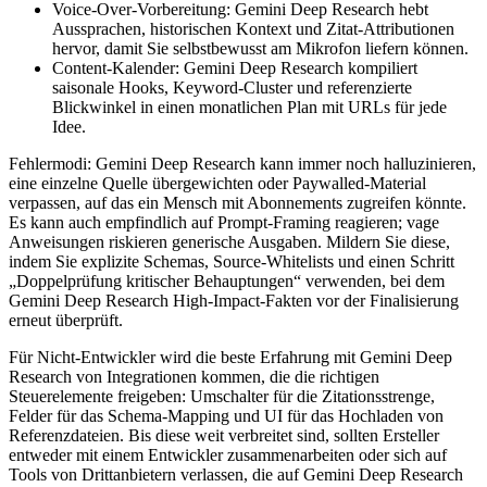
Voice-Over-Vorbereitung: Gemini Deep Research hebt
Aussprachen, historischen Kontext und Zitat-Attributionen
hervor, damit Sie selbstbewusst am Mikrofon liefern können.
Content-Kalender: Gemini Deep Research kompiliert
saisonale Hooks, Keyword-Cluster und referenzierte
Blickwinkel in einen monatlichen Plan mit URLs für jede
Idee.
Fehlermodi: Gemini Deep Research kann immer noch halluzinieren,
eine einzelne Quelle übergewichten oder Paywalled-Material
verpassen, auf das ein Mensch mit Abonnements zugreifen könnte.
Es kann auch empfindlich auf Prompt-Framing reagieren; vage
Anweisungen riskieren generische Ausgaben. Mildern Sie diese,
indem Sie explizite Schemas, Source-Whitelists und einen Schritt
„Doppelprüfung kritischer Behauptungen“ verwenden, bei dem
Gemini Deep Research High-Impact-Fakten vor der Finalisierung
erneut überprüft.
Für Nicht-Entwickler wird die beste Erfahrung mit Gemini Deep
Research von Integrationen kommen, die die richtigen
Steuerelemente freigeben: Umschalter für die Zitationsstrenge,
Felder für das Schema-Mapping und UI für das Hochladen von
Referenzdateien. Bis diese weit verbreitet sind, sollten Ersteller
entweder mit einem Entwickler zusammenarbeiten oder sich auf
Tools von Drittanbietern verlassen, die auf Gemini Deep Research