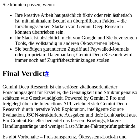
Sie könnten passen, wenn:
Ihre kreative Arbeit hauptsächlich fiktiv oder rein ästhetisch
ist, mit minimalem Bedarf an überprüfbaren Fakten – die
forschungsstarken Stärken von Gemini Deep Research
könnten übertrieben sein.
Ihr Stack ist absichtlich nicht von Google und Sie bevorzugen
Tools, die vollständig in anderen Ökosystemen leben.
Sie benötigen garantierten Zugriff auf Paywalled-Journals
oder proprietäre Datenbanken; Gemini Deep Research wird
immer noch auf Zugriffsbeschränkungen stoßen.
Final Verdict
#
Gemini Deep Research ist ein seriöser, zitationsorientierter
Forschungsagent für Ersteller, die Genauigkeit und Struktur genauso
schätzen wie Geschwindigkeit. Powered by Gemini 3 Pro und
freigelegt über die Interactions API, zeichnet sich Gemini Deep
Research durch iterative Web Exploration, intelligente Source
Evaluation, JSON-strukturierte Ausgaben und tiefe Lenkbarkeit aus.
Für Content-Ersteller bedeutet das bessere Briefings, klarere
Handlungsstränge und weniger Last-Minute-Faktenprüfungsbrände.
Es gibt Vorbehalte – Preistransparenz, Ökosystem-Lock-in und