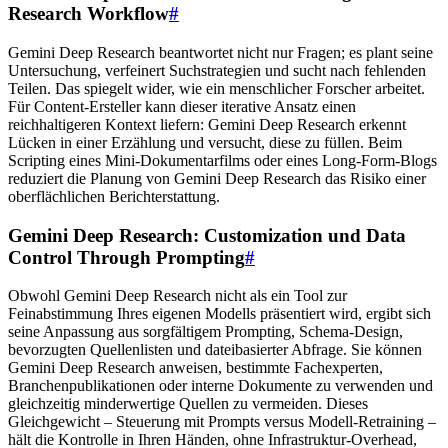
Research Workflow
#
Gemini Deep Research beantwortet nicht nur Fragen; es plant seine
Untersuchung, verfeinert Suchstrategien und sucht nach fehlenden
Teilen. Das spiegelt wider, wie ein menschlicher Forscher arbeitet.
Für Content-Ersteller kann dieser iterative Ansatz einen
reichhaltigeren Kontext liefern: Gemini Deep Research erkennt
Lücken in einer Erzählung und versucht, diese zu füllen. Beim
Scripting eines Mini-Dokumentarfilms oder eines Long-Form-Blogs
reduziert die Planung von Gemini Deep Research das Risiko einer
oberflächlichen Berichterstattung.
Gemini Deep Research: Customization und Data
Control Through Prompting
#
Obwohl Gemini Deep Research nicht als ein Tool zur
Feinabstimmung Ihres eigenen Modells präsentiert wird, ergibt sich
seine Anpassung aus sorgfältigem Prompting, Schema-Design,
bevorzugten Quellenlisten und dateibasierter Abfrage. Sie können
Gemini Deep Research anweisen, bestimmte Fachexperten,
Branchenpublikationen oder interne Dokumente zu verwenden und
gleichzeitig minderwertige Quellen zu vermeiden. Dieses
Gleichgewicht – Steuerung mit Prompts versus Modell-Retraining –
hält die Kontrolle in Ihren Händen, ohne Infrastruktur-Overhead,