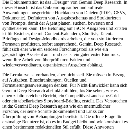
Die Dokumentation ist das „Design“ von Gemini Deep Research. In
dieser Hinsicht ist das Onboarding sauber und auf reale
Anwendungen ausgerichtet: Hochladen von Dateien (PDFs, CSVs,
Dokumente), Definieren von Ausgabeschemas und Strukturieren
von Prompts, damit der Agent planen, suchen, bewerten und
synthetisieren kann. Die Betonung auf JSON-Ausgaben und Zitaten
ist für Ersteller, die mit Content-Kalendern, Shotlists, Talent-
Briefings und Design-Moodboards arbeiten, die von strukturierten
Formaten profitieren, sofort ansprechend. Gemini Deep Research
fühlt sich eher wie ein seriöses Forschungstool als wie ein
gesprächiger Assistent an – und das ist ein guter erster Eindruck,
wenn Ihre Arbeit von überprüfbaren Fakten und
wiederverwendbaren, organisierten Ausgaben abhängt.
Die Lernkurve ist vorhanden, aber nicht steil. Sie müssen in Bezug
auf Aufgaben, Einschränkungen, Quellen und
Formatierungsanweisungen denken. Für Nicht-Entwickler kann sich
Gemini Deep Research abstrakt anfühlen, bis Sie sehen, wie es
einen zitationsreichen Bericht, ein Competitive-Landscape-Grid
oder ein tabellarisches Storyboard-Briefing erstellt. Das Versprechen
ist da: Gemini Deep Research agiert wie ein unermüdlicher
Forscher, der seine Schritte dokumentiert und Links zur
Überprüfung von Behauptungen bereitstellt. Die offene Frage für
erstmalige Benutzer ist, ob es im Budget bleibt und wie konsistent es
einen bestimmten redaktionellen Stil erfüllt. Diese Antworten