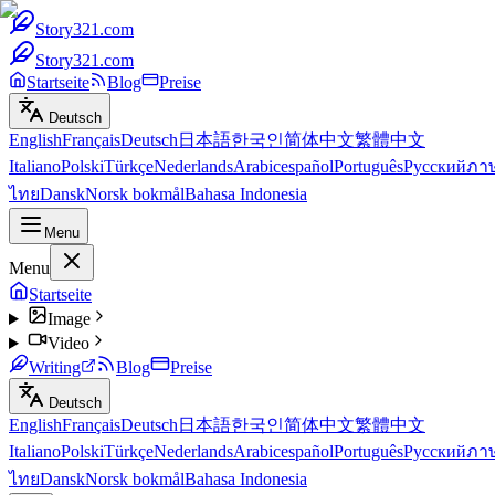
Story321.com
Story321.com
Startseite
Blog
Preise
Deutsch
English
Français
Deutsch
日本語
한국인
简体中文
繁體中文
Italiano
Polski
Türkçe
Nederlands
Arabic
español
Português
Русский
ภา
ไทย
Dansk
Norsk bokmål
Bahasa Indonesia
Menu
Menu
Startseite
Image
Video
Writing
Blog
Preise
Deutsch
English
Français
Deutsch
日本語
한국인
简体中文
繁體中文
Italiano
Polski
Türkçe
Nederlands
Arabic
español
Português
Русский
ภา
ไทย
Dansk
Norsk bokmål
Bahasa Indonesia