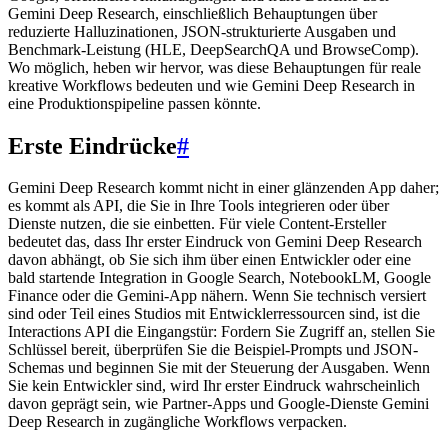
Gemini Deep Research, einschließlich Behauptungen über
reduzierte Halluzinationen, JSON-strukturierte Ausgaben und
Benchmark-Leistung (HLE, DeepSearchQA und BrowseComp).
Wo möglich, heben wir hervor, was diese Behauptungen für reale
kreative Workflows bedeuten und wie Gemini Deep Research in
eine Produktionspipeline passen könnte.
Erste Eindrücke
#
Gemini Deep Research kommt nicht in einer glänzenden App daher;
es kommt als API, die Sie in Ihre Tools integrieren oder über
Dienste nutzen, die sie einbetten. Für viele Content-Ersteller
bedeutet das, dass Ihr erster Eindruck von Gemini Deep Research
davon abhängt, ob Sie sich ihm über einen Entwickler oder eine
bald startende Integration in Google Search, NotebookLM, Google
Finance oder die Gemini-App nähern. Wenn Sie technisch versiert
sind oder Teil eines Studios mit Entwicklerressourcen sind, ist die
Interactions API die Eingangstür: Fordern Sie Zugriff an, stellen Sie
Schlüssel bereit, überprüfen Sie die Beispiel-Prompts und JSON-
Schemas und beginnen Sie mit der Steuerung der Ausgaben. Wenn
Sie kein Entwickler sind, wird Ihr erster Eindruck wahrscheinlich
davon geprägt sein, wie Partner-Apps und Google-Dienste Gemini
Deep Research in zugängliche Workflows verpacken.