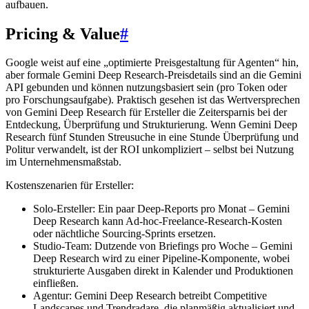
aufbauen.
Pricing & Value
#
Google weist auf eine „optimierte Preisgestaltung für Agenten“ hin,
aber formale Gemini Deep Research-Preisdetails sind an die Gemini
API gebunden und können nutzungsbasiert sein (pro Token oder
pro Forschungsaufgabe). Praktisch gesehen ist das Wertversprechen
von Gemini Deep Research für Ersteller die Zeitersparnis bei der
Entdeckung, Überprüfung und Strukturierung. Wenn Gemini Deep
Research fünf Stunden Streusuche in eine Stunde Überprüfung und
Politur verwandelt, ist der ROI unkompliziert – selbst bei Nutzung
im Unternehmensmaßstab.
Kostenszenarien für Ersteller:
Solo-Ersteller: Ein paar Deep-Reports pro Monat – Gemini
Deep Research kann Ad-hoc-Freelance-Research-Kosten
oder nächtliche Sourcing-Sprints ersetzen.
Studio-Team: Dutzende von Briefings pro Woche – Gemini
Deep Research wird zu einer Pipeline-Komponente, wobei
strukturierte Ausgaben direkt in Kalender und Produktionen
einfließen.
Agentur: Gemini Deep Research betreibt Competitive
Landscapes und Trendradare, die planmäßig aktualisiert und