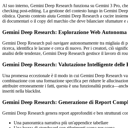
Al suo interno, Gemini Deep Research funziona su Gemini 3 Pro, che Goo
checking post-editing. La gestione del contesto lungo in Gemini Deep Re
olistica. Questo contesto aiuta Gemini Deep Research a cucire insieme ar
di documentari o il copy del marchio che deve bilanciare sfumature e 
Gemini Deep Research: Esplorazione Web Autonoma e
Gemini Deep Research può navigare autonomamente tra migliaia di pag
ricerca, identifica le lacune e cerca di nuovo. Per i creatori, ciò sign
analisi delle tendenze, Gemini Deep Research gestisce il lavoro di rou
Gemini Deep Research: Valutazione Intelligente delle F
Una promessa eccezionale è il modo in cui Gemini Deep Research valuta la
combinazione con una formazione specifica per ridurre le allucinazioni
attribuire erroneamente i fatti, questa è una funzionalità pratica—anche
inseriti nella blacklist.
Gemini Deep Research: Generazione di Report Complet
Gemini Deep Research genera report approfonditi e ben strutturati con 
Una panoramica narrativa più un'appendice tabellare
Una bozza di storyboard con riferimenti scena per scena