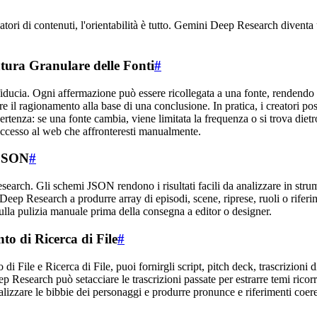
eatori di contenuti, l'orientabilità è tutto. Gemini Deep Research diventa
tura Granulare delle Fonti
#
iducia. Ogni affermazione può essere ricollegata a una fonte, rendendo p
 il ragionamento alla base di una conclusione. In pratica, i creatori poss
vvertenza: se una fonte cambia, viene limitata la frequenza o si trova di
 accesso al web che affronteresti manualmente.
 JSON
#
esearch. Gli schemi JSON rendono i risultati facili da analizzare in st
Deep Research a produrre array di episodi, scene, riprese, ruoli o riferi
sulla pulizia manuale prima della consegna a editor o designer.
o di Ricerca di File
#
ile e Ricerca di File, puoi fornirgli script, pitch deck, trascrizioni di
p Research può setacciare le trascrizioni passate per estrarre temi ricor
nalizzare le bibbie dei personaggi e produrre pronunce e riferimenti coe