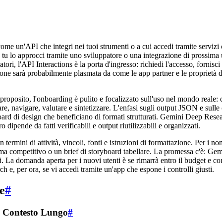
me un'API che integri nei tuoi strumenti o a cui accedi tramite servizi ch
 tu lo approcci tramite uno sviluppatore o una integrazione di prossi
tori, l'API Interactions è la porta d'ingresso: richiedi l'accesso, fornisc
ssione sarà probabilmente plasmata da come le app partner e le propriet
posito, l'onboarding è pulito e focalizzato sull'uso nel mondo reale: 
re, navigare, valutare e sintetizzare. L'enfasi sugli output JSON e sulle
 board di design che beneficiano di formati strutturati. Gemini Deep Rese
ipende da fatti verificabili e output riutilizzabili e organizzati.
termini di attività, vincoli, fonti e istruzioni di formattazione. Per i 
rama competitivo o un brief di storyboard tabellare. La promessa c'è: G
i. La domanda aperta per i nuovi utenti è se rimarrà entro il budget e co
, per ora, se vi accedi tramite un'app che espone i controlli giusti.
e
#
e Contesto Lungo
#