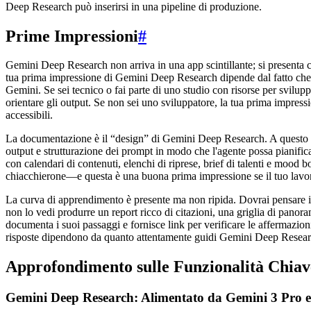
Deep Research può inserirsi in una pipeline di produzione.
Prime Impressioni
#
Gemini Deep Research non arriva in una app scintillante; si presenta co
tua prima impressione di Gemini Deep Research dipende dal fatto che
Gemini. Se sei tecnico o fai parte di uno studio con risorse per sviluppa
orientare gli output. Se non sei uno sviluppatore, la tua prima impre
accessibili.
La documentazione è il “design” di Gemini Deep Research. A questo pro
output e strutturazione dei prompt in modo che l'agente possa pianifica
con calendari di contenuti, elenchi di riprese, brief di talenti e mood
chiacchierone—e questa è una buona prima impressione se il tuo lavoro d
La curva di apprendimento è presente ma non ripida. Dovrai pensare in 
non lo vedi produrre un report ricco di citazioni, una griglia di pano
documenta i suoi passaggi e fornisce link per verificare le affermazion
risposte dipendono da quanto attentamente guidi Gemini Deep Research e
Approfondimento sulle Funzionalità Chiav
Gemini Deep Research: Alimentato da Gemini 3 Pro 