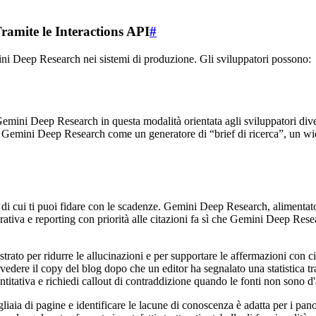
ramite le Interactions API
#
ini Deep Research nei sistemi di produzione. Gli sviluppatori possono:
ve Gemini Deep Research in questa modalità orientata agli sviluppatori div
are Gemini Deep Research come un generatore di “brief di ricerca”, un wi
di cui ti puoi fidare con le scadenze. Gemini Deep Research, alimentato
erativa e reporting con priorità alle citazioni fa sì che Gemini Deep Res
to per ridurre le allucinazioni e per supportare le affermazioni con cita
 rivedere il copy del blog dopo che un editor ha segnalato una statistica
uantitativa e richiedi callout di contraddizione quando le fonti non sono d
ia di pagine e identificare le lacune di conoscenza è adatta per i panor