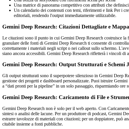
Una matrice di panorama competitivo con attributi che definisci
Un calendario dei contenuti con temi, riferimenti e link Per i cr
editoriali, rendendo l'output immediatamente utilizzabile.
Gemini Deep Research: Citazioni Dettagliate e Mappa
Le citazioni sono il punto in cui Gemini Deep Research costruisce la f
granulare delle fonti di Gemini Deep Research ti consente di controllare
correttamente i materiali negli script o nei callout sullo schermo. L'a
siano ancora accessibili. Gemini Deep Research rifletterà i vincoli di
Gemini Deep Research: Output Strutturati e Schemi
Gli output strutturati sono il superpotere silenzioso in Gemini Deep R
gestione dei progetti e dashboard personalizzate. Puoi istruire Gemini 
a “dati pronti per la pipeline” in un solo passaggio, risparmiando ore 
Gemini Deep Research: Caricamento di File e Strument
Gemini Deep Research non è solo per il web aperto. Con Caricamento di F
sintesi o analisi delle lacune. Per un produttore di podcast, Gemini Dee
estrarre tavolozze di materiali con citazioni; per un doppiatore, può a
citabile insieme a fonti pubbliche.