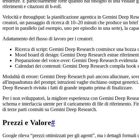
tendenze. È particolarmente forte quando hai bisogno di una visuale gra
riferimenti e citazioni di b-roll.
Velocità e throughput: la pianificazione agentica in Gemini Deep Resea
creatori, un passaggio di ricerca di 10–20 minuti che produce un brief 
report in parallelo (ad esempio, uno per episodio in una serie), la cap
Adattamento del flusso di lavoro per i creatori:
Ricerca di script: Gemini Deep Research costruisce una bozza co
Mood board di design: Gemini Deep Research estrae riferimenti 
Preparazione del voice-over: Gemini Deep Research evidenzia pro
Calendari dei contenuti: Gemini Deep Research compila hook sta
Modalità di errore: Gemini Deep Research può ancora allucinare, sov
all'inquadratura del prompt; istruzioni vaghe rischiano output generici.
Deep Research rivisita i fatti di grande impatto prima di finalizzare.
Per i non sviluppatori, la migliore esperienza con Gemini Deep Research
schema e interfaccia utente per il caricamento di file di riferimento. 
di terze parti costruiti su Gemini Deep Research.
Prezzi e Valore
#
Google rileva “prezzi ottimizzati per gli agenti”, ma i dettagli formali