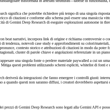
ndangolare trasformata in artefatti strutturati—tabelle di funzionalità, c
rch significa che potrebbe richiedere più tempo di una singola risposta 
ricco di citazioni e conforme allo schema può essere una massiccia vittor
acità di Gemini Deep Research di eseguire esplorazioni autonome in threa
n beat narrativi, incorpora link di origine e richiama controversie o c
di tendenza, notevoli case study e approfondimenti su colori/materiali
nunce, contesto storico e attribuzioni di citazioni in modo da poter f
gionali, cluster di parole chiave e angolazioni referenziate in un pia
rappesare una singola fonte o perdere materiale paywalled a cui un um
 Mitiga questi problemi utilizzando schemi espliciti, whitelist di fonti e
 deriverà da integrazioni che fanno emergere i controlli giusti: interrutt
Fino a quando questi non saranno diffusi, i creatori dovrebbero aspettarsi
 dei prezzi di Gemini Deep Research sono legati alla Gemini API e possono 