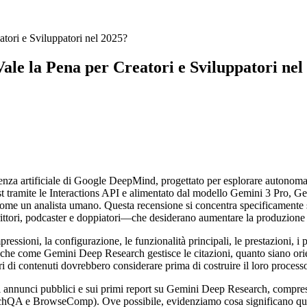
tori e Sviluppatori nel 2025?
le la Pena per Creatori e Sviluppatori nel
nza artificiale di Google DeepMind, progettato per esplorare autonomament
irst tramite le Interactions API e alimentato dal modello Gemini 3 Pro,
ra come un analista umano. Questa recensione si concentra specificament
crittori, podcaster e doppiatori—che desiderano aumentare la produzione c
ssioni, la configurazione, le funzionalità principali, le prestazioni, i p
 come Gemini Deep Research gestisce le citazioni, quanto siano orientab
ri di contenuti dovrebbero considerare prima di costruire il loro process
 annunci pubblici e sui primi report su Gemini Deep Research, comprese 
hQA e BrowseComp). Ove possibile, evidenziamo cosa significano queste