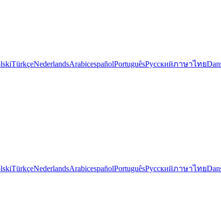
lski
Türkçe
Nederlands
Arabic
español
Português
Русский
ภาษาไทย
Dan
lski
Türkçe
Nederlands
Arabic
español
Português
Русский
ภาษาไทย
Dan