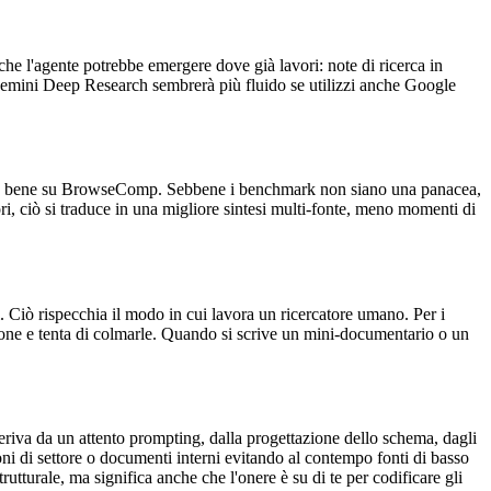
e l'agente potrebbe emergere dove già lavori: note di ricerca in
Gemini Deep Research sembrerà più fluido se utilizzi anche Google
rta bene su BrowseComp. Sebbene i benchmark non siano una panacea,
, ciò si traduce in una migliore sintesi multi-fonte, meno momenti di
. Ciò rispecchia il modo in cui lavora un ricercatore umano. Per i
ione e tenta di colmarle. Quando si scrive un mini-documentario o un
iva da un attento prompting, dalla progettazione dello schema, dagli
ioni di settore o documenti interni evitando al contempo fonti di basso
tturale, ma significa anche che l'onere è su di te per codificare gli