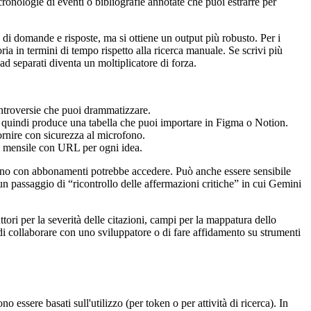
ronologie di eventi o bibliografie annotate che puoi estrarre per
di domande e risposte, ma si ottiene un output più robusto. Per i
ia in termini di tempo rispetto alla ricerca manuale. Se scrivi più
d separati diventa un moltiplicatore di forza.
ontroversie che puoi drammatizzare.
, quindi produce una tabella che puoi importare in Figma o Notion.
ornire con sicurezza al microfono.
no mensile con URL per ogni idea.
ano con abbonamenti potrebbe accedere. Può anche essere sensibile
 un passaggio di “ricontrollo delle affermazioni critiche” in cui Gemini
ori per la severità delle citazioni, campi per la mappatura dello
 di collaborare con uno sviluppatore o di fare affidamento su strumenti
essere basati sull'utilizzo (per token o per attività di ricerca). In