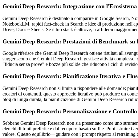
Gemini Deep Research: Integrazione con l'Ecosistema
Gemini Deep Research è destinato a comparire in Google Search, Noteb
NotebookLM, rapidi fact-check in Search e idee di produzione nell'ap
Drive, Docs e Sheets. Se il tuo stack è altrove, ti affiderai maggiorment
Gemini Deep Research: Prestazioni di Benchmark 
Google riferisce che Gemini Deep Research ottiene risultati all'a
suggeriscono che Gemini Deep Research gestisce attività complesse, di
“fiducia senza prove” e bozze più solide che riducono i cicli di revisio
Gemini Deep Research: Pianificazione Iterativa e Flus
Gemini Deep Research non si limita a rispondere alle domande; pianifica
creatori di contenuti, questo approccio iterativo può produrre un con
blog di lunga durata, la pianificazione di Gemini Deep Research riduce 
Gemini Deep Research: Personalizzazione e Controllo
Sebbene Gemini Deep Research non sia presentato come uno strumento p
elenchi di fonti preferite e dal recupero basato su file. Puoi istruire 
valore. Questo equilibrio—guidare con i prompt rispetto al retraining d