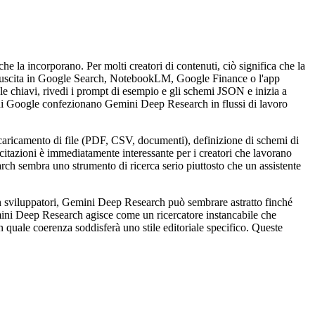
e la incorporano. Per molti creatori di contenuti, ciò significa che la
ma uscita in Google Search, NotebookLM, Google Finance o l'app
i le chiavi, rivedi i prompt di esempio e gli schemi JSON e inizia a
à di Google confezionano Gemini Deep Research in flussi di lavoro
caricamento di file (PDF, CSV, documenti), definizione di schemi di
 citazioni è immediatamente interessante per i creatori che lavorano
arch sembra uno strumento di ricerca serio piuttosto che un assistente
non sviluppatori, Gemini Deep Research può sembrare astratto finché
emini Deep Research agisce come un ricercatore instancabile che
n quale coerenza soddisferà uno stile editoriale specifico. Queste