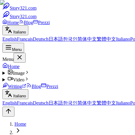
Story321.com
Story321.com
Home
Blog
Prezzi
Italiano
English
Français
Deutsch
日本語
한국인
简体中文
繁體中文
Italiano
Po
Menu
Menu
Home
Image
Video
Writing
Blog
Prezzi
Italiano
English
Français
Deutsch
日本語
한국인
简体中文
繁體中文
Italiano
Po
Home