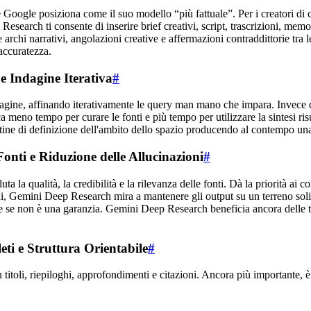
gle posiziona come il suo modello “più fattuale”. Per i creatori di con
search ti consente di inserire brief creativi, script, trascrizioni, memo
chi narrativi, angolazioni creative e affermazioni contraddittorie tra le 
accuratezza.
 Indagine Iterativa
#
ine, affinando iterativamente le query man mano che impara. Invece di
ifica meno tempo per curare le fonti e più tempo per utilizzare la sintesi 
tine di definizione dell'ambito dello spazio producendo al contempo una
onti e Riduzione delle Allucinazioni
#
 qualità, la credibilità e la rilevanza delle fonti. Dà la priorità ai con
, Gemini Deep Research mira a mantenere gli output su un terreno solido.
 se non è una garanzia. Gemini Deep Research beneficia ancora delle tue i
i e Struttura Orientabile
#
titoli, riepiloghi, approfondimenti e citazioni. Ancora più importante,