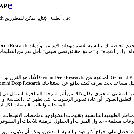
#
Deep Research
تعد Interactions API هي العمود الفقري لتضمين Gemini Deep Research في أنظمة الإنتاج. يمكن للمطورين:
الأداء هو الفرق بين عرض توضيحي أنيق وأداة ي
التعليق الصوتي أو إعادة تصوير الرسومات التي تظهر على الشاشة أو مراجعة نسخة المدونة بعد أن يشير 
المفضلة، واطلب اقتباسات لكل ادعاء كمي، واطلب تسميات توضيحية للتناقضات عندما تختلف المصادر.