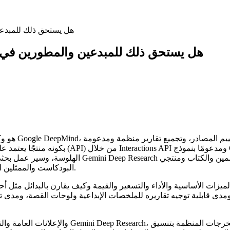
مراجعة Gemini Deep Research: هل يستح
مراجعة Gemini Deep Research: هل يستحق ذلك للمبدعين والمطورين في ع
الهلوسة، وسير عمل بحثي يتكرر مثل محلل بشري. يركز
البودكاست والممثلين الصوتيين - الذين يرغبون في تعزيز الإنتاج الإبداعي دون التضحية بالدقة.