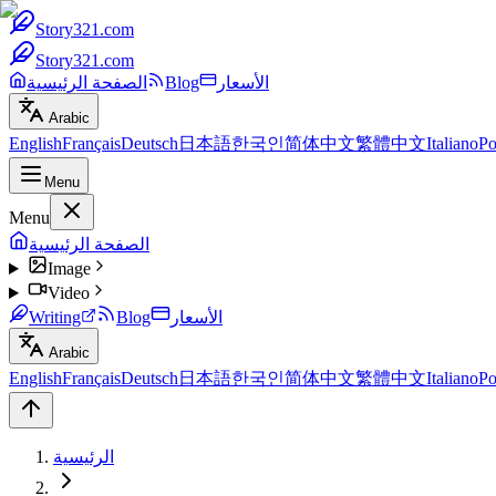
Story321.com
Story321.com
الأسعار
Blog
الصفحة الرئيسية
Arabic
English
Français
Deutsch
日本語
한국인
简体中文
繁體中文
Italiano
Po
Menu
Menu
الصفحة الرئيسية
Image
Video
الأسعار
Blog
Writing
Arabic
English
Français
Deutsch
日本語
한국인
简体中文
繁體中文
Italiano
Po
الرئيسية