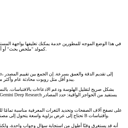
SaaS، هذا يعني تجميع Gemini Deep Research كمولد "ملخص بحث" أو أداة "رادار الاتجاه" أو "مدقق حقائق نصي صوتي" بأقل قدر من التعليمات البرمجية للصق.
والتخطيط التكراري والتقارير التي تعتمد على الاقتباسات أولاً يجعل Gemini Deep Research يبدو أقل مثل روبوت محادثة عام وأكثر مثل مساعد بحث يعرف كيف يدافع عن استنتاجاته.
تحتاج إلى عرض بزاوية واسعة يتحول إلى مصنوعات منظمة - جداول الميزات أو الجداول الزمنية للأحداث أو الببليوغرافيات المشروحة التي يمكنك استخراجها للحصول على مراجع لقطات B واقتباسات.