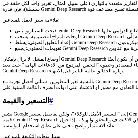
 سيناريو لتقارير متعددة بالتوازي (على سبيل المثال، تقرير واحد لكل حلقة في
ملاءمة سير العمل للمبدعين:
أوضاع الفشل: لا يزال بإمكان Gemini Deep Research أن يهلوس أو يفرط في وزن مصدر واحد أو يفوت المواد المحمية بجدار الحماية التي يمكن للإنسان الذي لديه اشتراكات الوصول إليها. يمكن أن يكون أيضًا
 للمصادر وخطوة "التحقق المزدوج من الادعاءات الهامة" حيث يعيد
Gemini Deep Research زيارة الحقائق عالية التأثير قبل الانتهاء.
بالنسبة لغير المطورين، ستأتي أفضل تجربة مع Gemini Deep Research من عمليات التكامل التي تظهر عناصر التحكم الصحيحة: مفاتيح تبديل لصرامة الاقتباس، وحقول لرسم خرائط المخطط، وواجهة مستخدم
#
التسعير والقيمة
تشير Google إلى "التسعير الأمثل للوكلاء"، ولكن تفاصيل تسعير Gemini Deep Research الرسمية مرتبطة بـ Gemini API وقد تعتمد على الاستخدام (لكل رمز أو لكل مهمة بحث). من الناحية العملية، فإن عرض
قيمة Gemini Deep Research للمبدعين هو الوقت الذي يتم توفيره في الاكتشاف والتحقق والهيكلة. إذا حول Gemini Deep Research خمس ساعات من البحث المتناثر إلى ساعة واحدة من المراجعة والتلميع، فإن
عائد الاستثمار واضح - حتى على نطاق استخدام المؤسسة.
سيناريوهات التكلفة للمبدعين: