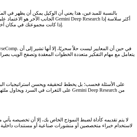
كنت تستخدم أيضًا Google Drive و Docs و Sheets. إذا كانت مجموعتك في مكان آخر، فستعتمد بشكل أكبر على واجهة برمجة التطبيقات أو أدوات الطرف الثالث لسد الفجوة.