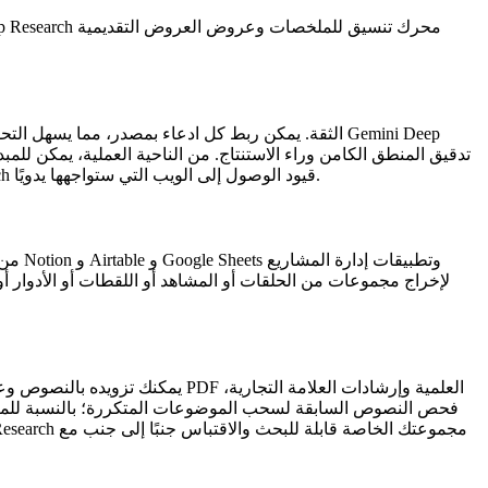
إذا تغير مصدر أو تم تحديد معدل له أو كان خلف جدار حماية، فقد تحتاج إلى التأكد من أن الأدلة لا تزال متاحة. سيعكس Gemini Deep Research قيود الوصول إلى الويب التي ستواجهها يدويًا.