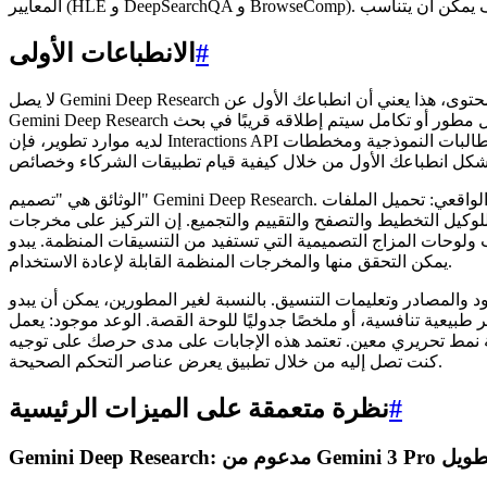
#
الانطباعات الأولى
لا يصل Gemini Deep Research في تطبيق لامع؛ بل يأتي كواجهة برمجة تطبيقات تدمجها في أدواتك أو تصل إليها عبر الخدمات التي تدمجها. بالنسبة للعديد من منشئي المحتوى، هذا يعني أن انطباعك الأول عن
Gemini Deep Research يعتمد على ما إذا كنت تتعامل معه من خلال مطور أو تكامل سيتم إطلاقه قريبًا في بحث Google أو NotebookLM أو Google Finance أو تطبيق Gemini. إذا كنت تقنيًا أو جزءًا من استوديو
لديه موارد تطوير، فإن Interactions API هي الباب الأمامي: اطلب الوصول، وقم بتوفير المفاتيح، وراجع المطالبات النموذجية ومخططات JSON، وابدأ في توجيه المخرجات. إذا لم تكن مطورًا، فمن المحتمل أن
الوثائق هي "تصميم" Gemini Deep Research. في هذا الصدد، يكون الإعداد نظيفًا ويركز على الاستخدام الواقعي: تحميل الملفات (ملفات PDF وملفات CSV والمستندات)، وتحديد مخططات الإخراج، وهيكلة
تقييم والتجميع. إن التركيز على مخرجات JSON والاقتباسات جذاب على الفور للمبدعين الذين يعملون مع تقويمات المحتوى وقوائم اللقطات وملخصات
اج التصميمية التي تستفيد من التنسيقات المنظمة. يبدو Gemini Deep Research وكأنه أداة بحث جادة وليست مساعدًا ثرثارًا - وهذا انطباع أول جيد إذا كان عملك يتوقف على الحقائق التي
يمكن التحقق منها والمخرجات المنظمة القابلة لإعادة الاستخدام.
النسبة لغير المطورين، يمكن أن يبدو Gemini Deep Research مجردًا حتى تراه ينتج تقريرًا غنيًا
جدوليًا للوحة القصة. الوعد موجود: يعمل Gemini Deep Research مثل باحث لا يكل يوثق خطواته ويقدم روابط للتحقق من الادعاءات. السؤال المفتوح
هذه الإجابات على مدى حرصك على توجيه Gemini Deep Research، وفي الوقت الحالي، ما إذا
كنت تصل إليه من خلال تطبيق يعرض عناصر التحكم الصحيحة.
#
نظرة متعمقة على الميزات الرئيسية
Gemini 3 Pr وسياق طويل