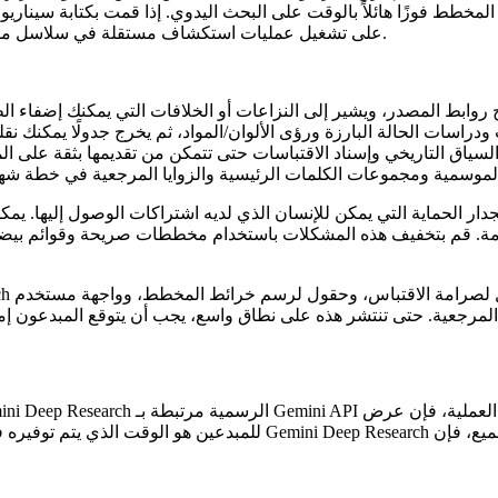
ت ومتوافقًا مع المخطط فوزًا هائلاً بالوقت على البحث اليدوي. إذا قمت بكتابة
سلسلة)، فإن قدرة Gemini Deep Research على تشغيل عمليات استكشاف مستقلة في سلاسل منفصلة تصبح مضاعف قوة.
امة. قم بتخفيف هذه المشكلات باستخدام مخططات صريحة وقوائم بيضاء