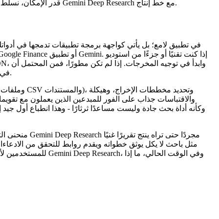
المعايير (HLE و DeepSearchQA و BrowseComp). قدر الإمكان، نسلط الضوء على ما تعنيه هذه الادعاءات لسير العمل الإبداعي الحقيقي وكيف يمكن أن يتناسب Gemini Deep Research مع خط إنتاج.
يتشكل انطباعك الأول من خلال كيفية قيام تطبيقات الشركاء وخصائص Google بتعبئة Gemini Deep Research في سير عمل يسهل الوصول إليه.
منحنى التعلم
للمستخدمين لأول مر