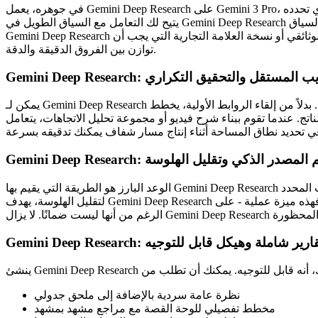
في جوهره، يعمل Gemini Deep Research على Gemini 3 Pro، الذي تحدده Google على أنه نموذجها "الأكثر واقعية". بالنسبة لمنشئي المحتوى، هذا مهم: تقلل القاعدة الواقعية من التحقق من الحقائق بعد التحرير.
يتيح لك التعامل مع السياق الطويل في Gemini Deep Research حزم الملخصات الإبداعية والنصوص والمحاضر ومذكرات البحث وملاحظات أصحاب المصلحة في مطالبة واحدة لتحليل شامل. يساعد هذا السياق
Gemini Deep Research على تجميع الأقواس السردية والزوايا الإبداعية والادعاءات المتناقضة عبر المصادر، وهو أمر لا يقدر بثمن لتطوير القصة أو كتابة السيناريو الوثائقي أو نسخة العلامة التجارية التي يجب أن
توازن بين الفروق الدقيقة والدقة.
G: استكشاف الويب المستقل والتحقيق التكراري
يمكن لـ Gemini Deep Research تصفح آلاف الصفحات بشكل مستقل، وتحسين الاستعلامات بشكل متكرر أثناء التعلم. بدلاً من إلقاء الروابط الأولية، يخطط Gemini Deep Research لبحثه، ويحدد الثغرات، ويبحث
ناء شرح فيديو أو مجموعة تحليل الاتجاهات، يتعامل Gemini Deep Research مع العمل
Gemini Deep R: تقييم المصدر الذكي وتقليل الهلوسة
الوعد البارز هو الطريقة التي يقيم بها Gemini Deep Research جودة المصادر ومصداقيتها وأهميتها. يعطي الأولوية للمحتوى الموثوق ويقلل من تصنيف الصفحات منخفضة الجودة. جنبًا إلى جنب مع التدريب المحدد
لتقليل الهلوسة، يهدف Gemini Deep Research إلى إبقاء المخرجات على أرض صلبة. بالنسبة للمبدعين الذين يقلقون بشأن اقتباس إحصائيات مشكوك فيها أو إسناد الحقائق بشكل خاطئ، فهذه ميزة عملية - على
Gemini D: إنشاء تقارير شاملة وهيكل قابل للتوجيه
نظرة عامة سردية بالإضافة إلى ملحق جدولي
مخطط تفصيلي للوحة القصة مع مراجع مشهد بمشهد