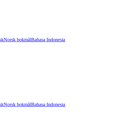
sk
Norsk bokmål
Bahasa Indonesia
sk
Norsk bokmål
Bahasa Indonesia