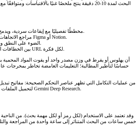
البحث لمدة 10-20 دقيقة ينتج ملخصًا غنيًا بالاقتباسا
بحث السيناريو: يبني Gemini Deep Research مخططًا تفصيليًا مع إيقاعات سردية، ويدمج روابط المصدر، ويشير إلى النزاعات أو الخلافات التي يمكنك إضفاء الطابع الدرامي عليها.
لوحات المزاج التصميمية: يسحب Gemini Deep Research مراجع الاتجاهات ودراسات الحالة البارزة ورؤى الألوان/المواد، ثم يخرج جدولًا يمكنك نقله إلى Figma أو Notion.
إعداد التعليق الصوتي: يسلط Gemini Deep Research الضوء على النطق والسياق التاريخي وإسناد الاقتباسات حتى تتمكن من تقديمها بثقة على الميكروفون.
تقويمات المحتوى: يجمع Gemini Deep Research بين الخطافات الموسمية ومجموعات الكلمات الرئيسية والزوايا المرجعية في خطة شهرية مع عناوين URL لكل فكرة.
حساسًا لتأطير المطالبة؛ التعليمات الغامضة تخاطر بمخرجات ع
لتحميل الملفات المرجعية. حتى تنتشر هذه على نطاق واسع، يجب أن يتوقع المبدعون إما التعاون مع مطور أو الاعتماد على أدوات الطرف الثالث المبنية على Gemini Deep Research.