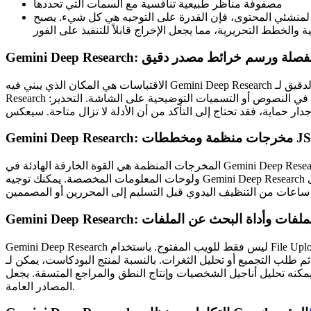
مصفوفة مناظر طبيعية تنافسية مع السمات التي تحددها
 التوجيه هي كل شيء. يصبح Gemini Deep Research محرك تنسيق للملخصات وعروض العروض التقديمية
Gemin: اقتباسات مفصلة ورسم خرائط مصدر دقيق
الاقتباسات هي المكان الذي يبني فيه Gemini Deep Research الثقة. يمكن ربط كل ادعاء بمصدر، مما يسهل التحقق من المحتوى الخاص بك والدفاع عنه. يتيح لك رسم خرائط المصدر الدقيق لـ Gemini Deep
Research تدقيق المنطق الكامن وراء الاستنتاج. من الناحية العملية، يمكن للمبدعين النقر فوقها واستخراج الاقتباسات بثقة وإسناد المواد بشكل صحيح في النصوص أو التسميات التوضيحية على الشاشة. التحذير:
جات منظمة ومخططات JSON
المخرجات المنظمة هي القوة الخارقة الهادئة في Gemini Deep Research. تجعل مخططات JSON من السهل تحليل النتائج في أدوات الإنتاج مثل Notion و Airtable و Google Sheets وتطبيقات إدارة المشاريع
ولوحات المعلومات المخصصة. يمكنك توجيه Gemini Deep Research لإخراج مجموعات من الحلقات أو المشاهد أو اللقطات أو الأدوار أو مراجع التصميم مع حقول متسقة. هذا يعني أنك تنتقل من "البحث" إلى
Gemini D: تحميل الملفات وأداة البحث عن الملفات
Gemini Deep Research ليس فقط للويب المفتوح. باستخدام File Upload و File Search، يمكنك تزويده بالنصوص وعروض العروض التقديمية ومحاضر المقابلات وملفات PDF العلمية وإرشادات العلامة التجارية،
ثم طلب التجميع أو تحليل الثغرات. بالنسبة لمنتج البودكاست، يمكن لـ Gemini Deep Research فحص النصوص السابقة لسحب الموضوعات المتكررة؛ بالنسبة للمصمم، يمكنه فحص تقارير الاتجاهات واستخراج
ج النطق والمراجع المتسقة. يجعل Gemini Deep Research مجموعتك الخاصة قابلة للبحث والاقتباس جنبًا إلى جنب مع
المصادر العامة.