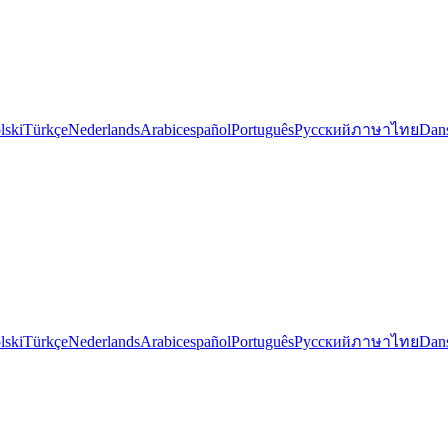
lski
Türkçe
Nederlands
Arabic
español
Português
Русский
ภาษาไทย
Dan
lski
Türkçe
Nederlands
Arabic
español
Português
Русский
ภาษาไทย
Dan