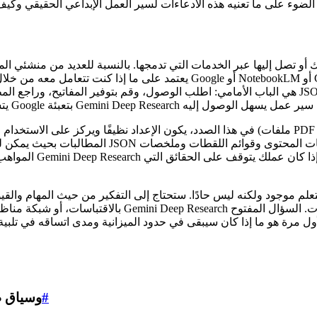
المطالبات بحيث يمكن للوكيل التخطيط والتصفح وال
المواهب ولوحات المز
 موجود ولكنه ليس حادًا. ستحتاج إلى التفكير من حيث المهام والقيود والمصادر وتعليمات التنسيق. ب
بالاقتباسات، أو شبكة مناظر طبيعية تنافسية، أو ملخصًا 
ة هو ما إذا كان سيبقى في حدود الميزانية ومدى اتساقه في تلبية نمط تحريري معين. تعتمد 
#
Gemini Deep Research: مدعوم من o