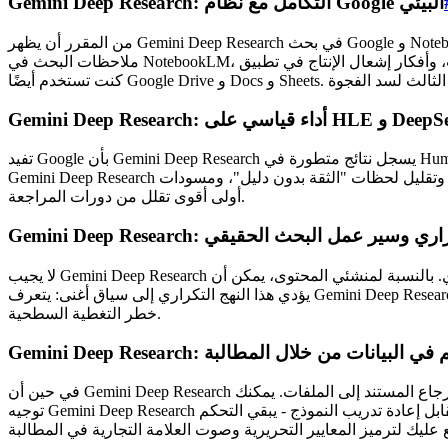
Gemini Deep Research: التكامل مع نظام Google البيئي
من المقرر أن يظهر Gemini Deep Research في بحث Google و NotebookLM و Google Finance وتطبيق Gemini. بالنسبة للمبدعين، هذا يعني أن الوكيل يمكن أن يظهر في المكان الذي تعمل فيه بالفعل:
ملاحظات البحث في NotebookLM، والتحقق السريع من الحقائق في البحث، وأفكار إشعال الإنتاج في تطبيق Gemini. الجانب الآخر هو الاعتماد على النظام البيئي. سيبدو Gemini Deep Research أكثر سلاسة إذا
تفيد Google بأن Gemini Deep Research يسجل نتائج متطورة في Humanity’s Last Exam (HLE) و DeepSearchQA، ويؤدي أداءً جيدًا في BrowseComp. في حين أن المعايير ليست حلاً سحريًا، إلا أنها تشير إلى أن
Gemini Deep Research يتعامل مع مهام التفكير متعددة الخطوات المعقدة وتصفح الويب بصرامة. بالنسبة للمبدعين، يترجم ذلك إلى تجميع أفضل من مصادر متعددة، وتقليل لحظات "الثقة بدون دليل"، ومسودات
أولى أقوى تقلل من دورات المراجعة.
G: التخطيط التكراري وسير عمل البحث الحقيقي
لا يجيب Gemini Deep Research على الأسئلة فحسب؛ بل يخطط لتحقيقه ويحسن استراتيجيات البحث ويبحث عن الأجزاء المفقودة. هذا يعكس كيف يعمل الباحث البشري. بالنسبة لمنشئي المحتوى، يمكن أن
يؤدي هذا النهج التكراري إلى سياق أغنى: يتعرف Gemini Deep Research على الثغرات في السرد ويحاول ملئها. عند كتابة سيناريو فيلم وثائقي قصير أو مدونة طويلة، يقلل تخطيط Gemini Deep Research من
خطر التغطية السطحية.
تخصيص والتحكم في البيانات من خلال المطالبة
في حين أن Gemini Deep Research لا يتم تقديمه كأداة لضبط النموذج الخاص بك، إلا أن تخصيصه يأتي من المطالبة الدقيقة وتصميم المخطط وقوائم المصادر المفضلة والاسترجاع المستند إلى الملفات. يمكنك
توجيه Gemini Deep Research لاستخدام خبراء متخصصين أو منشورات صناعية أو مستندات داخلية مع تجنب المصادر منخفضة القيمة. هذا التوازن - التوجيه بالمطالبات مقابل إعادة تدريب النموذج - يبقي التحكم