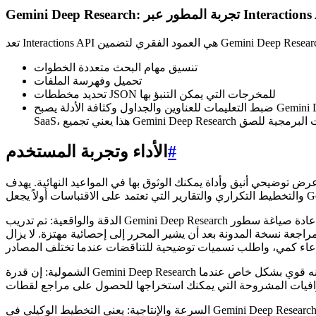
Gemini : تجربة المطور عبر Interactions API
تنسيق مهام البحث متعددة الخطوات
تحميل وفهرسة الملفات
تحديد مخططات JSON للمخرجات التي يمكن التنبؤ بها
ضبط التعليمات للعناوين والجداول وكثافة الأدلة يصبح Gemini Deep Research في هذا الوضع الموجه للمطورين خدمة يمكنك تغليفها بواجهة المستخدم الخاصة بك. بالنسبة للاستوديوهات الإبداعية وأدوات
#
الأداء وتجربة المستخدم
مكنك الوثوق بها في المواعيد النهائية. يهدف Gemini Deep Research، المدعوم من Gemini 3 Pro، إلى تقديم الدقة والعمق بسرعة. إن الجمع بين تقييم المصدر
الدقة والواقعية: تم تدريب Gemini Deep Research بشكل صريح لتقليل الهلوسة ودعم الادعاءات بالاقتباسات. بالنسبة لمنشئي المحتوى، يقلل ذلك من ألم المرحلة المتأخرة المتمثل في إعادة صياغة سطور
المحرر إلى إحصائية مهتزة. لا يزال Gemini Deep Research يستفيد من الحواجز الواقية: حدد المصادر
الشمولية: إن قدرة Gemini Deep Research على تصفح آلاف الصفحات وتحديد الثغرات المعرفية مناسبة تمامًا للمناظر الطبيعية التنافسية وتقييمات التكنولوجيا وملخصات الاتجاهات. إنه قوي بشكل خاص عندما
السرعة والإنتاجية: يعني التخطيط الوكيلي في Gemini Deep Research أنه قد يستغرق وقتًا أطول من استجابة سؤال وجواب واحدة، ولكنك تحصل على إخراج أكثر قوة. بالنسبة للمبدعين، يمكن أن يكون تمرير