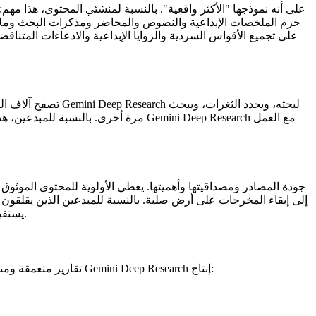
مرة أخرى. بالنسبة للمبدعين، هذا يعني 
الرغم من أنها ليست ضمانًا. لا يزال Gemini Deep Research يستفيد من تعليماتك حول المصادر المفضلة والسلطات الصناعية والمجالات المحظورة.
ينشئ Gemini Deep Research تقارير متعمقة ومنظمة جيدًا مع العناوين والملخصات والرؤى والاقتباسات. والأهم من ذلك، أنه قابل للتوجيه. يمكنك أن تطلب من Gemini Deep Research إنتاج: