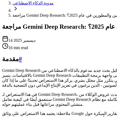
مدونة الذكاء الاصطناعي
ق ذلك للمبدعين والمطورين في عام 2025؟
ام 2025؟
14 ديسمبر 2025
16
min read
#
مقدمة
Gemini Deep Research هو وكيل بحث جديد مدعوم بالذكاء الاصطناعي من Google DeepMind، تم تصميمه لاستكشاف الويب وملفاتك بشكل مستقل، وتقييم المصادر، وتجميع تقارير منظمة ومدعومة
بالاقتباسات. يتميز Gemini Deep Research بكونه منتجًا يعتمد على واجهة برمجة التطبيقات (API) من خلال Interactions API ومدعومًا بنموذج Gemini 3 Pro، ويعد بمستوى أعلى من الدقة الواقعية، وتقليل
 هذا الاستعراض تحديدًا على ما إذا كان Gemini Deep Research يحدث فرقًا ذا مغزى لمنشئي المحتوى - منتجي الفيديو والمصممين والكتاب ومنتجي
في هذا الاستعراض لـ Gemini Deep Research، سنغطي الانطباعات الأولى والإعداد والميزات الأساسية والأداء والتسعير والقيمة وكيف يقارن بالبدائل مثل أحدث عروض الوكلاء من OpenAI و Claude و Perplexity.
سنتعمق أيضًا في كيفية تعامل Gemini Deep Research مع الاقتباسات، ومدى قابلية توجيه تقاريره للملخصات الإبداعية ولوحات القصة، ومدى تكامله مع نظام Google البيئي، والمقايضات العملية التي يجب على
منشئي المحتوى مراعاتها قبل بناء عمليتهم حوله.
ملاحظة: يعتمد هذا الاستعراض على وثائق Google والإعلانات العامة والتقارير المبكرة حول Gemini Deep Research، بما في ذلك الادعاءات المتعلقة بتقليل الهلوسة والمخرجات المنظمة بتنسيق JSON وأداء