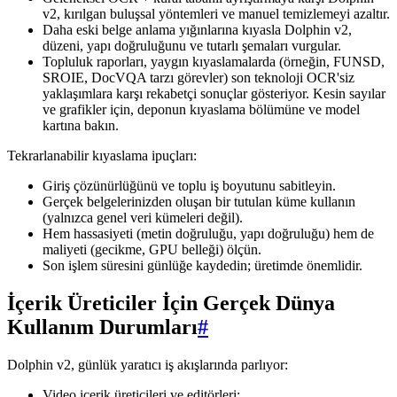
v2, kırılgan buluşsal yöntemleri ve manuel temizlemeyi azaltır.
Daha eski belge anlama yığınlarına kıyasla Dolphin v2,
düzeni, yapı doğruluğunu ve tutarlı şemaları vurgular.
Topluluk raporları, yaygın kıyaslamalarda (örneğin, FUNSD,
SROIE, DocVQA tarzı görevler) son teknoloji OCR'siz
yaklaşımlara karşı rekabetçi sonuçlar gösteriyor. Kesin sayılar
ve grafikler için, deponun kıyaslama bölümüne ve model
kartına bakın.
Tekrarlanabilir kıyaslama ipuçları:
Giriş çözünürlüğünü ve toplu iş boyutunu sabitleyin.
Gerçek belgelerinizden oluşan bir tutulan küme kullanın
(yalnızca genel veri kümeleri değil).
Hem hassasiyeti (metin doğruluğu, yapı doğruluğu) hem de
maliyeti (gecikme, GPU belleği) ölçün.
Son işlem süresini günlüğe kaydedin; üretimde önemlidir.
İçerik Üreticiler İçin Gerçek Dünya
Kullanım Durumları
#
Dolphin v2, günlük yaratıcı iş akışlarında parlıyor:
Video içerik üreticileri ve editörleri: