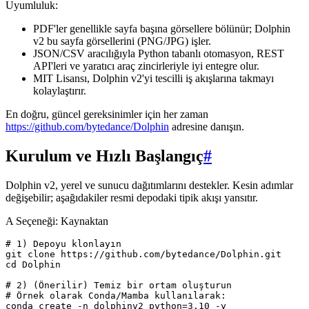
Uyumluluk:
PDF'ler genellikle sayfa başına görsellere bölünür; Dolphin
v2 bu sayfa görsellerini (PNG/JPG) işler.
JSON/CSV aracılığıyla Python tabanlı otomasyon, REST
API'leri ve yaratıcı araç zincirleriyle iyi entegre olur.
MIT Lisansı, Dolphin v2'yi tescilli iş akışlarına takmayı
kolaylaştırır.
En doğru, güncel gereksinimler için her zaman
https://github.com/bytedance/Dolphin
adresine danışın.
Kurulum ve Hızlı Başlangıç
#
Dolphin v2, yerel ve sunucu dağıtımlarını destekler. Kesin adımlar
değişebilir; aşağıdakiler resmi depodaki tipik akışı yansıtır.
A Seçeneği: Kaynaktan
# 1) Depoyu klonlayın

git clone https://github.com/bytedance/Dolphin.git

cd Dolphin

# 2) (Önerilir) Temiz bir ortam oluşturun

# Örnek olarak Conda/Mamba kullanılarak:

conda create -n dolphinv2 python=3.10 -y
