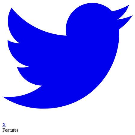
X
Features