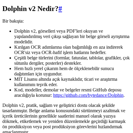
Dolphin v2 Nedir?
#
Bir bakışta:
Dolphin v2, görselleri veya PDF'leri okuyan ve
yapılandırılmış veri çıkışı sağlayan bir belge görseli ayrıştırma
modelidir.
Kırılgan OCR adımlarına olan bağımlılığı en aza indirerek
OCR'siz veya OCR-hafif işlem hatlarını hedefler.
Çeşitli belge türlerini (formlar, faturalar, tablolar, grafikler, çok
sütunlu dergiler, posterler) destekler.
Hem hızlı yerel çıkarım hem de ölçeklenebilir sunucu
dağıtımları için uygundur.
MIT Lisansı altında açık kaynaklıdır, ticari ve araştırma
kullanımını teşvik eder.
Kod, modeller, demolar ve belgeler resmi GitHub deposu
aracılığıyla korunur:
https://github.com/bytedance/Dolphin
.
Dolphin v2, pratik, sağlam ve geliştirici dostu olacak şekilde
tasarlanmıştır. Belge anlama konusundaki sürtünmeyi azaltmak ve
içerik üreticilerinin genellikle saatlerini manuel olarak yazıya
dökmek, etiketlemek ve yeniden düzenlemekle geçirdiği karmaşık
ön prodüksiyon veya post prodüksiyon görevlerini hızlandırmak
amaçlanmıştır.