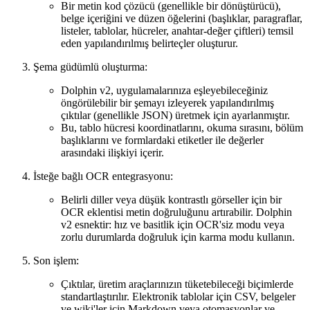
Bir metin kod çözücü (genellikle bir dönüştürücü),
belge içeriğini ve düzen öğelerini (başlıklar, paragraflar,
listeler, tablolar, hücreler, anahtar-değer çiftleri) temsil
eden yapılandırılmış belirteçler oluşturur.
Şema güdümlü oluşturma:
Dolphin v2, uygulamalarınıza eşleyebileceğiniz
öngörülebilir bir şemayı izleyerek yapılandırılmış
çıktılar (genellikle JSON) üretmek için ayarlanmıştır.
Bu, tablo hücresi koordinatlarını, okuma sırasını, bölüm
başlıklarını ve formlardaki etiketler ile değerler
arasındaki ilişkiyi içerir.
İsteğe bağlı OCR entegrasyonu:
Belirli diller veya düşük kontrastlı görseller için bir
OCR eklentisi metin doğruluğunu artırabilir. Dolphin
v2 esnektir: hız ve basitlik için OCR'siz modu veya
zorlu durumlarda doğruluk için karma modu kullanın.
Son işlem:
Çıktılar, üretim araçlarınızın tüketebileceği biçimlerde
standartlaştırılır. Elektronik tablolar için CSV, belgeler
ve wiki'ler için Markdown veya otomasyonlar ve