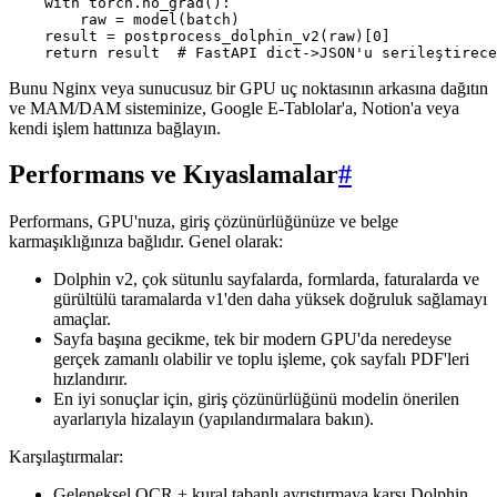
    with torch.no_grad():

        raw = model(batch)

    result = postprocess_dolphin_v2(raw)[0]

Bunu Nginx veya sunucusuz bir GPU uç noktasının arkasına dağıtın
ve MAM/DAM sisteminize, Google E-Tablolar'a, Notion'a veya
kendi işlem hattınıza bağlayın.
Performans ve Kıyaslamalar
#
Performans, GPU'nuza, giriş çözünürlüğünüze ve belge
karmaşıklığınıza bağlıdır. Genel olarak:
Dolphin v2, çok sütunlu sayfalarda, formlarda, faturalarda ve
gürültülü taramalarda v1'den daha yüksek doğruluk sağlamayı
amaçlar.
Sayfa başına gecikme, tek bir modern GPU'da neredeyse
gerçek zamanlı olabilir ve toplu işleme, çok sayfalı PDF'leri
hızlandırır.
En iyi sonuçlar için, giriş çözünürlüğünü modelin önerilen
ayarlarıyla hizalayın (yapılandırmalara bakın).
Karşılaştırmalar:
Geleneksel OCR + kural tabanlı ayrıştırmaya karşı Dolphin