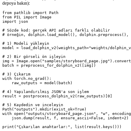
depoya bakın):
from pathlib import Path

from PIL import Image

import json

# Sözde kod: gerçek API adları farklı olabilir

# örneğin, dolphin.load_model(), dolphin.preprocess(), 
# 1) Modeli yükleyin

model = load_dolphin_v2(weights_path="weights/dolphin_v
# 2) Bir görseli ön işleyin

img = Image.open("samples/storyboard_page.jpg").convert
batch = preprocess_for_dolphin_v2([img])

# 3) Çıkarım

with torch.no_grad():

    raw_outputs = model(batch)

# 4) Yapılandırılmış JSON'a son işlem

result = postprocess_dolphin_v2(raw_outputs)[0]

# 5) Kaydedin ve inceleyin

Path("outputs").mkdir(exist_ok=True)

with open("outputs/storyboard_page.json", "w", encoding
    json.dump(result, f, ensure_ascii=False, indent=2)
