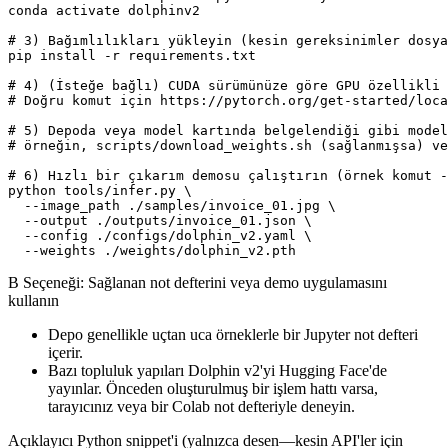
conda activate dolphinv2

# 3) Bağımlılıkları yükleyin (kesin gereksinimler dosya
pip install -r requirements.txt

# 4) (İsteğe bağlı) CUDA sürümünüze göre GPU özellikli 
# Doğru komut için https://pytorch.org/get-started/loca
# 5) Depoda veya model kartında belgelendiği gibi model
# örneğin, scripts/download_weights.sh (sağlanmışsa) ve
# 6) Hızlı bir çıkarım demosu çalıştırın (örnek komut -
python tools/infer.py \

  --image_path ./samples/invoice_01.jpg \

  --output ./outputs/invoice_01.json \

  --config ./configs/dolphin_v2.yaml \

B Seçeneği: Sağlanan not defterini veya demo uygulamasını
kullanın
Depo genellikle uçtan uca örneklerle bir Jupyter not defteri
içerir.
Bazı topluluk yapıları Dolphin v2'yi Hugging Face'de
yayınlar. Önceden oluşturulmuş bir işlem hattı varsa,
tarayıcınız veya bir Colab not defteriyle deneyin.
Açıklayıcı Python snippet'i (yalnızca desen—kesin API'ler için