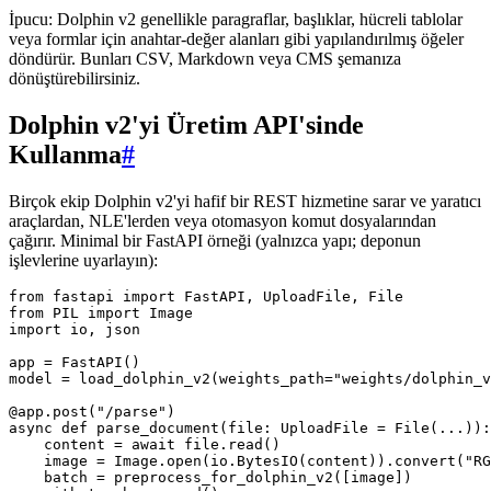
İpucu: Dolphin v2 genellikle paragraflar, başlıklar, hücreli tablolar
veya formlar için anahtar-değer alanları gibi yapılandırılmış öğeler
döndürür. Bunları CSV, Markdown veya CMS şemanıza
dönüştürebilirsiniz.
Dolphin v2'yi Üretim API'sinde
Kullanma
#
Birçok ekip Dolphin v2'yi hafif bir REST hizmetine sarar ve yaratıcı
araçlardan, NLE'lerden veya otomasyon komut dosyalarından
çağırır. Minimal bir FastAPI örneği (yalnızca yapı; deponun
işlevlerine uyarlayın):
from fastapi import FastAPI, UploadFile, File

from PIL import Image

import io, json

app = FastAPI()

model = load_dolphin_v2(weights_path="weights/dolphin_v
@app.post("/parse")

async def parse_document(file: UploadFile = File(...)):

    content = await file.read()

    image = Image.open(io.BytesIO(content)).convert("RG
    batch = preprocess_for_dolphin_v2([image])
