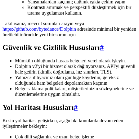
Yansımalardan kaçının; dağınık ışıkta çekim yapın.
Kontrastı artırmak ve perspektifi düzleştirmek için bir
tarama uygulaması kullanın.
Takılırsanız, mevcut sorunları arayın veya
https://github.com/bytedance/Dolphin
adresinde minimal bir yeniden
üretilebilir örnekle yeni bir sorun açın.
Güvenlik ve Gizlilik Hususları
#
Mümkün olduğunda hassas belgeleri yerel olarak işleyin.
Dolphin v2'yi bir hizmet olarak dağıtıyorsanız, API'yi güvenli
hale getirin (kimlik doğrulama, hız sınırları, TLS).
Yalnızca ihtiyacınız olanı günlüğe kaydedin; gereksiz
olduğunda ham belgeleri depolamaktan kaçının.
Belge saklama politikaları, müşterilerinizin sözleşmelerine ve
düzenlemelerine uygun olmalıdır.
Yol Haritası Hususları
#
Kesin yol haritası gelişirken, aşağıdaki konularda devam eden
iyileştirmeler bekleyin:
Çok dilli sağlamlık ve uzun belge işleme