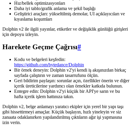
Hız/bellek optimizasyonları
Daha iyi tablo/grafik anlama ve şekil başlığı
Geliştirici araçları: yükseltilmiş demolar, UI açıklayıcıları ve
kıyaslama koşumları
Dolphin v2 ile ilgili yayınlar, etiketler ve değişiklik günlüğü girişleri
için depoyu izleyin.
Harekete Geçme Çağrısı
#
Kodu ve belgeleri keşfedin:
https://github.com/bytedance/Dolphin
Bir örnek deneyin: Dolphin v2'yi kendi iş akışınızdan birkaç
sayfada çalıştırın ve zaman tasarrufunu ölçün.
Geri bildirim paylaşın: sorunlar açın, özellikler önerin ve diğer
içerik üreticilerine yardımcı olan örnekler katkıda bulunun.
Entegre edin: Dolphin v2'yi küçük bir API'ye sarın ve bu
hafta içerik işlem hattınıza takın.
Dolphin v2, belge anlamayı yaratıcı ekipler için yerel bir yapı taşı
gibi hissettirmeyi amaçlar. Küçük başlayın, hızlı yineleyin ve siz
zanaata odaklanırken yapılandırılmış çıktıların ağır işi yapmasına
izin verin.