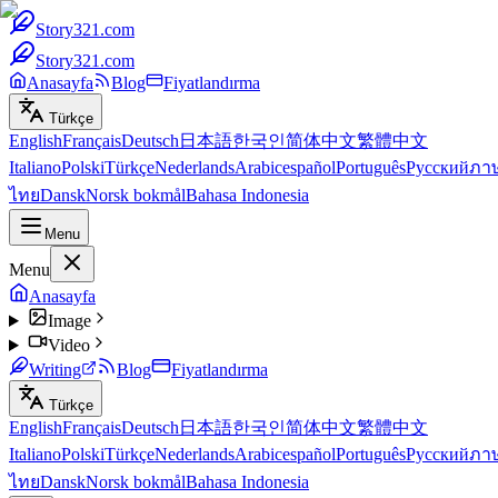
Story321.com
Story321.com
Anasayfa
Blog
Fiyatlandırma
Türkçe
English
Français
Deutsch
日本語
한국인
简体中文
繁體中文
Italiano
Polski
Türkçe
Nederlands
Arabic
español
Português
Русский
ภา
ไทย
Dansk
Norsk bokmål
Bahasa Indonesia
Menu
Menu
Anasayfa
Image
Video
Writing
Blog
Fiyatlandırma
Türkçe
English
Français
Deutsch
日本語
한국인
简体中文
繁體中文
Italiano
Polski
Türkçe
Nederlands
Arabic
español
Português
Русский
ภา
ไทย
Dansk
Norsk bokmål
Bahasa Indonesia