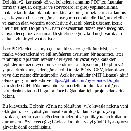
Dolphin v2, karmaşık görsel belgeleri (taranmış PDF'ler, faturalar,
formlar, slaytlar, dergiler ve storyboard'lar gibi) yapılandırılmış,
makine tarafından okunabilir çıktılara dönüştürmek için tasarlanmış
açık kaynaklı bir belge görseli ayrıştırma modelidir. Dağınık girdiler
ve zaman alan yönetim görevleriyle düzenli olarak uğraşan içerik
üreticileri için Dolphin v2, ham dosyalardan düzenleyebileceğiniz,
arayabileceğiniz ve otomatikleştirebileceğiniz kullanışlı varlıklara
daha hızlı bir yol vaat ediyor.
İster PDF'lerden senaryo çıkaran bir video içerik üreticisi, ister
marka yönergelerini ve stil sayfalarını ayrıştıran bir tasarımcı, ister
taranmış kitaplardan referans derleyen bir yazar veya karakter
repliklerini düzenleyen bir seslendirme sanatçısı olun, Dolphin v2
yapılandırılmamış belge görsellerini temiz JSON, CSV, Markdown
veya düz metne dönüştürebilir. Açık kaynaklıdır (MIT Lisansı), aktif
olarak geliştirilmektedir ve
https://github.com/bytedance/Dolphin
adresinde GitHub'da mevcuttur ve modeller topluluk aracılığıyla
barındırılmaktadır (Hugging Face bağlantıları için proje belgelerine
bakın).
Bu kılavuzda, Dolphin v2'nin ne olduğunu, v1'e kıyasla nelerin yeni
olduğunu, nasıl çalıştığını, nasıl kurulup kullanılacağını, yaygın
tuzakları, performans değerlendirmelerini ve pratik yaratıcı kullanım
durumlarını özetleyeceğiz; böylece Dolphin v2'yi günlük iş akışınıza
güvenle dahil edebilirsiniz.