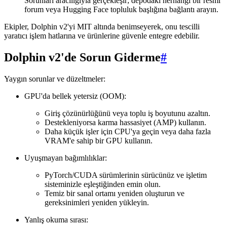
Sorunları aracılığıyla gerçekleşir; depodaki herhangi bir resmi
forum veya Hugging Face topluluk başlığına bağlantı arayın.
Ekipler, Dolphin v2'yi MIT altında benimseyerek, onu tescilli
yaratıcı işlem hatlarına ve ürünlerine güvenle entegre edebilir.
Dolphin v2'de Sorun Giderme
#
Yaygın sorunlar ve düzeltmeler:
GPU'da bellek yetersiz (OOM):
Giriş çözünürlüğünü veya toplu iş boyutunu azaltın.
Destekleniyorsa karma hassasiyet (AMP) kullanın.
Daha küçük işler için CPU'ya geçin veya daha fazla
VRAM'e sahip bir GPU kullanın.
Uyuşmayan bağımlılıklar:
PyTorch/CUDA sürümlerinin sürücünüz ve işletim
sisteminizle eşleştiğinden emin olun.
Temiz bir sanal ortamı yeniden oluşturun ve
gereksinimleri yeniden yükleyin.
Yanlış okuma sırası: