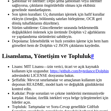
Şablonlar ve istemler: Depo şema şablonları veya istemler
sağlıyorsa, çıktıların öngörülebilir olması için ekibiniz
genelinde standartlaştırın.
Son işlem kuralları: Uç durumları işlemek için hafif kurallar
ekleyin (örneğin, bölünmüş satırları birleştirme, OCR geri
dönüş tuhaflıklarını düzeltme).
Sürüm sabitleme: Güncellemeler sırasında beklenmedik
değişiklikleri önlemek için üretimde Dolphin v2 ağırlıklarını
ve yapılandırma sürümlerini sabitleyin.
Depolama: İzlenebilirlik ve hızlı yeniden işleme için hem ham
görselleri hem de Dolphin v2 JSON çıktılarını kaydedin.
Lisanslama, Yönetişim ve Topluluk
#
Lisans: MIT Lisansı—izin verici, ticari ve açık kaynaklı
kullanım için uygundur.
https://github.com/bytedance/Dolphin
adresindeki LICENSE dosyasına bakın.
Şeffaflık: Mevcut sınırlamalar ve amaçlanan kullanım için
deponun README, model kartı ve değişiklik günlüklerini
kontrol edin.
Katkılar: Proje sorunları ve çekme isteklerini memnuniyetle
karşılar. Hatalar, özellik istekleri veya belge iyileştirmeleri için
biletler açın.
Topluluk: Tartışmalar ve Soru-Cevap genellikle GitHub