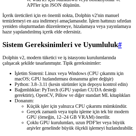
API'ler için JSON düşünün.
İçerik üreticileri için en önemli nokta, Dolphin v2'nin manuel
temizlemeyi en aza indirmeyi amaçlamasıdır. İşlem hattınızı sıfırdan
yeniden oluşturmadan düzenlemeye, hizalamaya veya yayınlamaya
hazır yapılandırılmış içerik elde edersiniz.
Sistem Gereksinimleri ve Uyumluluk
#
Dolphin v2, modern tüketici ve iş istasyonu kurulumlarında
çalışacak şekilde tasarlanmıştır. Tipik gereksinimler:
İşletim Sistemi: Linux veya Windows (CPU çıkarımı için
macOS; GPU hızlandırması donanıma göre değişir)
Python: 3.8–3.11 (kesin sürümler için depoyu kontrol edin)
Bağımlılıklar: PyTorch (GPU yapıları CUDA desteği
gerektirir), OpenCV, Pillow ve diğer standart ML kitaplıkları
Donanım:
Küçük işler için yalnızca CPU çıkarımı mümkündür.
Gerçek zamanlı veya toplu işleme için tek bir modern
GPU (örneğin, 12–24 GB VRAM) önerilir.
Çoklu GPU kurulumları, uzun PDF'ler veya büyük
arşivler genelinde büyük ölçekli işlemeyi hızlandırabilir.