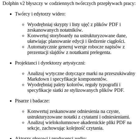
Dolphin v2 błyszczy w codziennych twórczych przepływach pracy:
Twórcy i edytorzy wideo:
Wyodrębniaj skrypty i listy ujęć z plików PDF i
zeskanowanych notatników.
Konwertuj storyboardy na ustrukturyzowane dane,
ułatwiając planowanie edycji i śledzenie ciągłości.
Automatycznie generuj wersje robocze napisów z
prezentacji slajdów z notatkami prelegenta.
Projektanci i dyrektorzy artystyczni:
Analizuj wytyczne dotyczące marki na przeszukiwalny
Markdown i specyfikacje komponentów.
Wyodrębniaj palety kolorów, reguły typografii i
specyfikacje siatki ze stylizowanych plików PDF.
Pisarze i badacze:
Konwertuj zeskanowane odniesienia na czyste,
ustrukturyzowane notatki z cytatami i odniesieniami.
Analizuj wielokolumnowe akademickie pliki PDF na
sekcje, zachowując kolejność czytania.
Aktorzy głosowi i producenci audio: