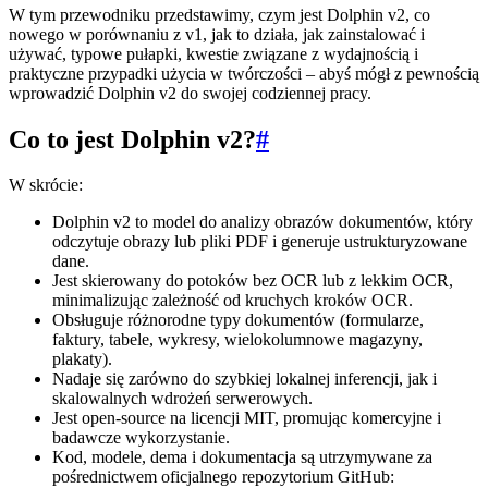
W tym przewodniku przedstawimy, czym jest Dolphin v2, co
nowego w porównaniu z v1, jak to działa, jak zainstalować i
używać, typowe pułapki, kwestie związane z wydajnością i
praktyczne przypadki użycia w twórczości – abyś mógł z pewnością
wprowadzić Dolphin v2 do swojej codziennej pracy.
Co to jest Dolphin v2?
#
W skrócie:
Dolphin v2 to model do analizy obrazów dokumentów, który
odczytuje obrazy lub pliki PDF i generuje ustrukturyzowane
dane.
Jest skierowany do potoków bez OCR lub z lekkim OCR,
minimalizując zależność od kruchych kroków OCR.
Obsługuje różnorodne typy dokumentów (formularze,
faktury, tabele, wykresy, wielokolumnowe magazyny,
plakaty).
Nadaje się zarówno do szybkiej lokalnej inferencji, jak i
skalowalnych wdrożeń serwerowych.
Jest open-source na licencji MIT, promując komercyjne i
badawcze wykorzystanie.
Kod, modele, dema i dokumentacja są utrzymywane za
pośrednictwem oficjalnego repozytorium GitHub: