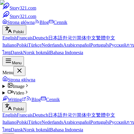
Story321.com
Story321.com
Strona główna
Blog
Cennik
Polski
English
Français
Deutsch
日本語
한국인
简体中文
繁體中文
Italiano
Polski
Türkçe
Nederlands
Arabic
español
Português
Русский
ภา
ไทย
Dansk
Norsk bokmål
Bahasa Indonesia
Menu
Menu
Strona główna
Image
Video
Writing
Blog
Cennik
Polski
English
Français
Deutsch
日本語
한국인
简体中文
繁體中文
Italiano
Polski
Türkçe
Nederlands
Arabic
español
Português
Русский
ภา
ไทย
Dansk
Norsk bokmål
Bahasa Indonesia