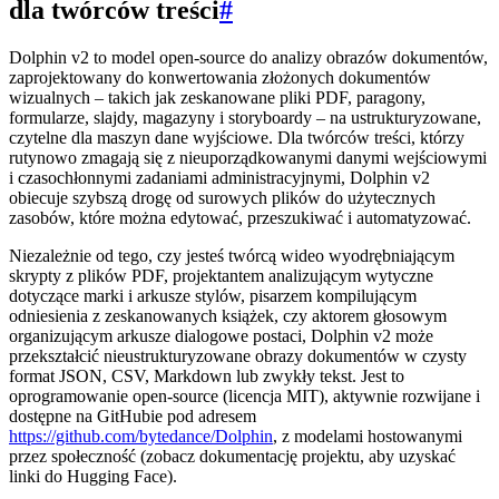
dla twórców treści
#
Dolphin v2 to model open-source do analizy obrazów dokumentów,
zaprojektowany do konwertowania złożonych dokumentów
wizualnych – takich jak zeskanowane pliki PDF, paragony,
formularze, slajdy, magazyny i storyboardy – na ustrukturyzowane,
czytelne dla maszyn dane wyjściowe. Dla twórców treści, którzy
rutynowo zmagają się z nieuporządkowanymi danymi wejściowymi
i czasochłonnymi zadaniami administracyjnymi, Dolphin v2
obiecuje szybszą drogę od surowych plików do użytecznych
zasobów, które można edytować, przeszukiwać i automatyzować.
Niezależnie od tego, czy jesteś twórcą wideo wyodrębniającym
skrypty z plików PDF, projektantem analizującym wytyczne
dotyczące marki i arkusze stylów, pisarzem kompilującym
odniesienia z zeskanowanych książek, czy aktorem głosowym
organizującym arkusze dialogowe postaci, Dolphin v2 może
przekształcić nieustrukturyzowane obrazy dokumentów w czysty
format JSON, CSV, Markdown lub zwykły tekst. Jest to
oprogramowanie open-source (licencja MIT), aktywnie rozwijane i
dostępne na GitHubie pod adresem
https://github.com/bytedance/Dolphin
, z modelami hostowanymi
przez społeczność (zobacz dokumentację projektu, aby uzyskać
linki do Hugging Face).