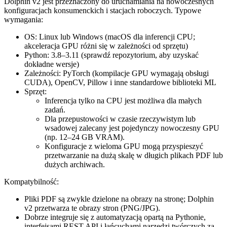
Dolphin v2 jest przeznaczony do uruchamiania na nowoczesnych
konfiguracjach konsumenckich i stacjach roboczych. Typowe
wymagania:
OS: Linux lub Windows (macOS dla inferencji CPU;
akceleracja GPU różni się w zależności od sprzętu)
Python: 3.8–3.11 (sprawdź repozytorium, aby uzyskać
dokładne wersje)
Zależności: PyTorch (kompilacje GPU wymagają obsługi
CUDA), OpenCV, Pillow i inne standardowe biblioteki ML
Sprzęt:
Inferencja tylko na CPU jest możliwa dla małych
zadań.
Dla przepustowości w czasie rzeczywistym lub
wsadowej zalecany jest pojedynczy nowoczesny GPU
(np. 12–24 GB VRAM).
Konfiguracje z wieloma GPU mogą przyspieszyć
przetwarzanie na dużą skalę w długich plikach PDF lub
dużych archiwach.
Kompatybilność:
Pliki PDF są zwykle dzielone na obrazy na stronę; Dolphin
v2 przetwarza te obrazy stron (PNG/JPG).
Dobrze integruje się z automatyzacją opartą na Pythonie,
interfejsami REST API i łańcuchami narzędzi twórczych za