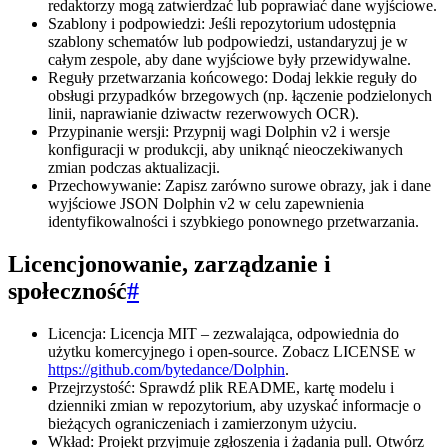
redaktorzy mogą zatwierdzać lub poprawiać dane wyjściowe.
Szablony i podpowiedzi: Jeśli repozytorium udostępnia
szablony schematów lub podpowiedzi, ustandaryzuj je w
całym zespole, aby dane wyjściowe były przewidywalne.
Reguły przetwarzania końcowego: Dodaj lekkie reguły do
obsługi przypadków brzegowych (np. łączenie podzielonych
linii, naprawianie dziwactw rezerwowych OCR).
Przypinanie wersji: Przypnij wagi Dolphin v2 i wersje
konfiguracji w produkcji, aby uniknąć nieoczekiwanych
zmian podczas aktualizacji.
Przechowywanie: Zapisz zarówno surowe obrazy, jak i dane
wyjściowe JSON Dolphin v2 w celu zapewnienia
identyfikowalności i szybkiego ponownego przetwarzania.
Licencjonowanie, zarządzanie i
społeczność
#
Licencja: Licencja MIT – zezwalająca, odpowiednia do
użytku komercyjnego i open-source. Zobacz LICENSE w
https://github.com/bytedance/Dolphin
.
Przejrzystość: Sprawdź plik README, kartę modelu i
dzienniki zmian w repozytorium, aby uzyskać informacje o
bieżących ograniczeniach i zamierzonym użyciu.
Wkład: Projekt przyjmuje zgłoszenia i żądania pull. Otwórz