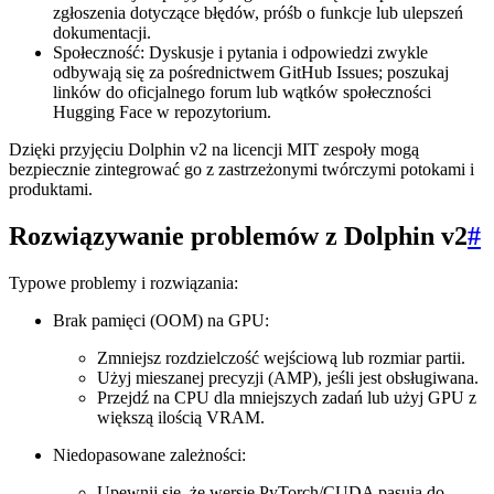
zgłoszenia dotyczące błędów, próśb o funkcje lub ulepszeń
dokumentacji.
Społeczność: Dyskusje i pytania i odpowiedzi zwykle
odbywają się za pośrednictwem GitHub Issues; poszukaj
linków do oficjalnego forum lub wątków społeczności
Hugging Face w repozytorium.
Dzięki przyjęciu Dolphin v2 na licencji MIT zespoły mogą
bezpiecznie zintegrować go z zastrzeżonymi twórczymi potokami i
produktami.
Rozwiązywanie problemów z Dolphin v2
#
Typowe problemy i rozwiązania:
Brak pamięci (OOM) na GPU:
Zmniejsz rozdzielczość wejściową lub rozmiar partii.
Użyj mieszanej precyzji (AMP), jeśli jest obsługiwana.
Przejdź na CPU dla mniejszych zadań lub użyj GPU z
większą ilością VRAM.
Niedopasowane zależności:
Upewnij się, że wersje PyTorch/CUDA pasują do