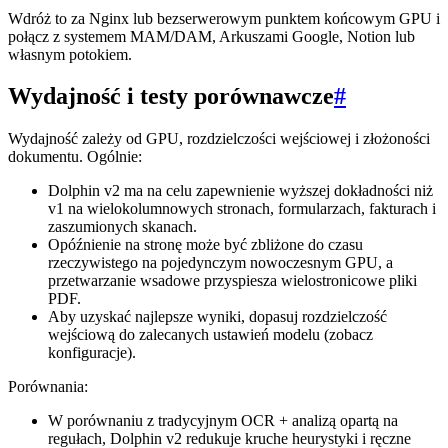
Wdróż to za Nginx lub bezserwerowym punktem końcowym GPU i
połącz z systemem MAM/DAM, Arkuszami Google, Notion lub
własnym potokiem.
Wydajność i testy porównawcze
#
Wydajność zależy od GPU, rozdzielczości wejściowej i złożoności
dokumentu. Ogólnie:
Dolphin v2 ma na celu zapewnienie wyższej dokładności niż
v1 na wielokolumnowych stronach, formularzach, fakturach i
zaszumionych skanach.
Opóźnienie na stronę może być zbliżone do czasu
rzeczywistego na pojedynczym nowoczesnym GPU, a
przetwarzanie wsadowe przyspiesza wielostronicowe pliki
PDF.
Aby uzyskać najlepsze wyniki, dopasuj rozdzielczość
wejściową do zalecanych ustawień modelu (zobacz
konfiguracje).
Porównania:
W porównaniu z tradycyjnym OCR + analizą opartą na
regułach, Dolphin v2 redukuje kruche heurystyki i ręczne