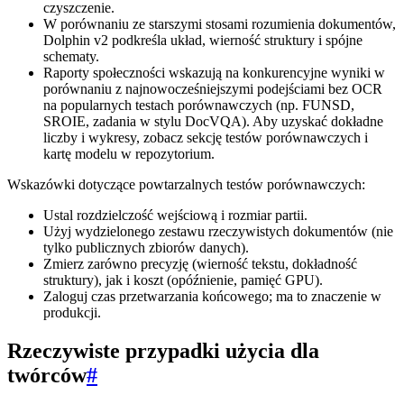
czyszczenie.
W porównaniu ze starszymi stosami rozumienia dokumentów,
Dolphin v2 podkreśla układ, wierność struktury i spójne
schematy.
Raporty społeczności wskazują na konkurencyjne wyniki w
porównaniu z najnowocześniejszymi podejściami bez OCR
na popularnych testach porównawczych (np. FUNSD,
SROIE, zadania w stylu DocVQA). Aby uzyskać dokładne
liczby i wykresy, zobacz sekcję testów porównawczych i
kartę modelu w repozytorium.
Wskazówki dotyczące powtarzalnych testów porównawczych:
Ustal rozdzielczość wejściową i rozmiar partii.
Użyj wydzielonego zestawu rzeczywistych dokumentów (nie
tylko publicznych zbiorów danych).
Zmierz zarówno precyzję (wierność tekstu, dokładność
struktury), jak i koszt (opóźnienie, pamięć GPU).
Zaloguj czas przetwarzania końcowego; ma to znaczenie w
produkcji.
Rzeczywiste przypadki użycia dla
twórców
#