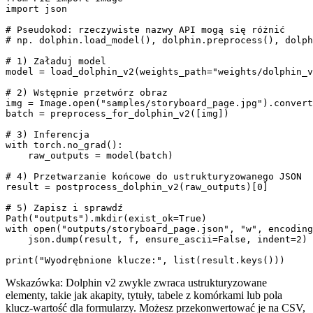
import json

# Pseudokod: rzeczywiste nazwy API mogą się różnić

# np. dolphin.load_model(), dolphin.preprocess(), dolph
# 1) Załaduj model

model = load_dolphin_v2(weights_path="weights/dolphin_v
# 2) Wstępnie przetwórz obraz

img = Image.open("samples/storyboard_page.jpg").convert
batch = preprocess_for_dolphin_v2([img])

# 3) Inferencja

with torch.no_grad():

    raw_outputs = model(batch)

# 4) Przetwarzanie końcowe do ustrukturyzowanego JSON

result = postprocess_dolphin_v2(raw_outputs)[0]

# 5) Zapisz i sprawdź

Path("outputs").mkdir(exist_ok=True)

with open("outputs/storyboard_page.json", "w", encoding
    json.dump(result, f, ensure_ascii=False, indent=2)

Wskazówka: Dolphin v2 zwykle zwraca ustrukturyzowane
elementy, takie jak akapity, tytuły, tabele z komórkami lub pola
klucz-wartość dla formularzy. Możesz przekonwertować je na CSV,