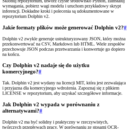
Sklonuj repozytorium, utwórz czyste środowisko Python, zainstaluj
wymagania, pobierz wagi modelu i uruchom przykładowy skrypt
inferencji. Dokładne kroki i polecenia są udokumentowane w
repozytorium Dolphin v2.
Jakie formaty plików może generować Dolphin v2?
#
Dolphin v2 zwykle generuje ustrukturyzowany JSON, który można
przekonwertować na CSV, Markdown lub HTML. Wiele zespołów
przechowuje JSON podczas przetwarzania i konwertuje go dopiero
na końcu.
Czy Dolphin v2 nadaje się do użytku
komercyjnego?
#
Tak. Dolphin v2 jest wydany na licencji MIT, która jest zezwalająca
i przyjazna dla komercyjnego wdrożenia. Zapoznaj się z plikiem
LICENSE w repozytorium, aby uzyskać szczegółowe informacje.
Jak Dolphin v2 wypada w porównaniu z
alternatywami?
#
Dolphin v2 ma być solidny i praktyczny w rzeczywistych,
twórczych przepływach pracy. W porównaniu ze stosami OCR-