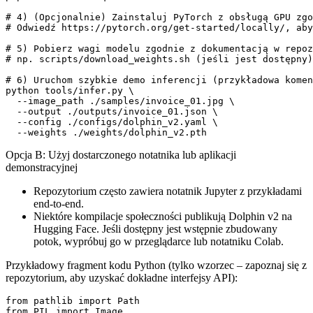
# 4) (Opcjonalnie) Zainstaluj PyTorch z obsługą GPU zgo
# Odwiedź https://pytorch.org/get-started/locally/, aby
# 5) Pobierz wagi modelu zgodnie z dokumentacją w repoz
# np. scripts/download_weights.sh (jeśli jest dostępny)
# 6) Uruchom szybkie demo inferencji (przykładowa komen
python tools/infer.py \

  --image_path ./samples/invoice_01.jpg \

  --output ./outputs/invoice_01.json \

  --config ./configs/dolphin_v2.yaml \

Opcja B: Użyj dostarczonego notatnika lub aplikacji
demonstracyjnej
Repozytorium często zawiera notatnik Jupyter z przykładami
end-to-end.
Niektóre kompilacje społeczności publikują Dolphin v2 na
Hugging Face. Jeśli dostępny jest wstępnie zbudowany
potok, wypróbuj go w przeglądarce lub notatniku Colab.
Przykładowy fragment kodu Python (tylko wzorzec – zapoznaj się z
repozytorium, aby uzyskać dokładne interfejsy API):
from pathlib import Path

from PIL import Image
