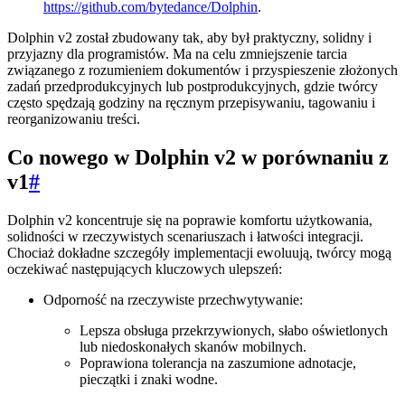
https://github.com/bytedance/Dolphin
.
Dolphin v2 został zbudowany tak, aby był praktyczny, solidny i
przyjazny dla programistów. Ma na celu zmniejszenie tarcia
związanego z rozumieniem dokumentów i przyspieszenie złożonych
zadań przedprodukcyjnych lub postprodukcyjnych, gdzie twórcy
często spędzają godziny na ręcznym przepisywaniu, tagowaniu i
reorganizowaniu treści.
Co nowego w Dolphin v2 w porównaniu z
v1
#
Dolphin v2 koncentruje się na poprawie komfortu użytkowania,
solidności w rzeczywistych scenariuszach i łatwości integracji.
Chociaż dokładne szczegóły implementacji ewoluują, twórcy mogą
oczekiwać następujących kluczowych ulepszeń:
Odporność na rzeczywiste przechwytywanie:
Lepsza obsługa przekrzywionych, słabo oświetlonych
lub niedoskonałych skanów mobilnych.
Poprawiona tolerancja na zaszumione adnotacje,
pieczątki i znaki wodne.