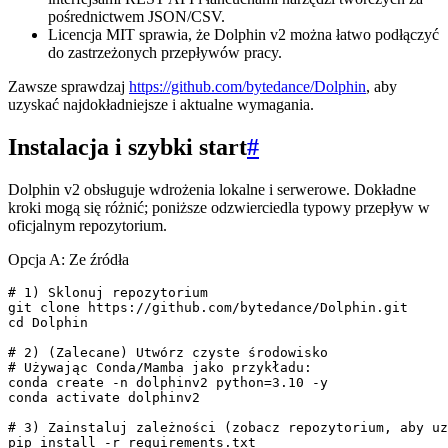
pośrednictwem JSON/CSV.
Licencja MIT sprawia, że ​​Dolphin v2 można łatwo podłączyć
do zastrzeżonych przepływów pracy.
Zawsze sprawdzaj
https://github.com/bytedance/Dolphin
, aby
uzyskać najdokładniejsze i aktualne wymagania.
Instalacja i szybki start
#
Dolphin v2 obsługuje wdrożenia lokalne i serwerowe. Dokładne
kroki mogą się różnić; poniższe odzwierciedla typowy przepływ w
oficjalnym repozytorium.
Opcja A: Ze źródła
# 1) Sklonuj repozytorium

git clone https://github.com/bytedance/Dolphin.git

cd Dolphin

# 2) (Zalecane) Utwórz czyste środowisko

# Używając Conda/Mamba jako przykładu:

conda create -n dolphinv2 python=3.10 -y

conda activate dolphinv2

# 3) Zainstaluj zależności (zobacz repozytorium, aby uz
pip install -r requirements.txt
