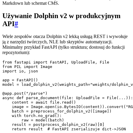
Markdown lub schemat CMS.
Używanie Dolphin v2 w produkcyjnym
API
#
Wiele zespołów otacza Dolphin v2 lekką usługą REST i wywołuje
ją z narzędzi twórczych, NLE lub skryptów automatyzacji.
Minimalny przykład FastAPI (tylko struktura; dostosuj do funkcji
repozytorium):
from fastapi import FastAPI, UploadFile, File

from PIL import Image

import io, json

app = FastAPI()

model = load_dolphin_v2(weights_path="weights/dolphin_v
@app.post("/parse")

async def parse_document(file: UploadFile = File(...)):

    content = await file.read()

    image = Image.open(io.BytesIO(content)).convert("RG
    batch = preprocess_for_dolphin_v2([image])

    with torch.no_grad():

        raw = model(batch)

    result = postprocess_dolphin_v2(raw)[0]
