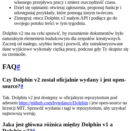
własnego przepływu pracy i zmierz oszczędność czasu.
Dziel się opiniami: otwieraj zgłoszenia, proponuj funkcje i
udostępniaj przykłady, które pomogą innym twórcom.
Zintegruj: otocz Dolphin v2 małym API i podłącz go do
swojego potoku treści w tym tygodniu.
Dolphin v2 ma na celu sprawić, by rozumienie dokumentów było
naturalnym elementem budulcowym dla zespołów kreatywnych.
Zacznij od małego, szybko iteruj i pozwól, aby ustrukturyzowane
dane wyjściowe wykonały ciężką pracę, podczas gdy Ty skupisz się
na rzemiośle.
FAQ
#
Czy Dolphin v2 został oficjalnie wydany i jest open-
source?
#
Tak. Dolphin v2 jest dostępny w oficjalnym repozytorium pod
adresem
https://github.com/bytedance/Dolphin
i jest open-source na
licencji MIT. Sprawdź wydania i tagi w repozytorium, aby uzyskać
najnowszą wersję.
Jaka jest główna różnica między Dolphin v1 a
Dolphin v2?
#