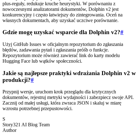
plus-reguły, redukuje kruche heurystyki. W porównaniu z
nowoczesnymi analizatorami dokumentów, Dolphin v2 jest
konkurencyjny i często łatwiejszy do zintegrowania. Oceń na
własnych dokumentach, aby uzyskać uczciwe porównanie.
Gdzie mogę uzyskać wsparcie dla Dolphin v2?
#
Użyj GitHub Issues w oficjalnym repozytorium do zgłaszania
błędów, zadawania pytań i zgłaszania próśb o funkcje.
Repozytorium może również zawierać link do karty modelu
Hugging Face lub wątków społeczności.
Jakie są najlepsze praktyki wdrażania Dolphin v2 w
produkcji?
#
Przypnij wersje, uruchom krok przeglądu dla krytycznych
dokumentów, rejestruj metryki wydajności i zabezpiecz swoje API.
Zacznij od małej usługi, która zwraca JSON i skaluj w miarę
wzrostu potrzebnej przepustowości.
S
Story321 AI Blog Team
Author