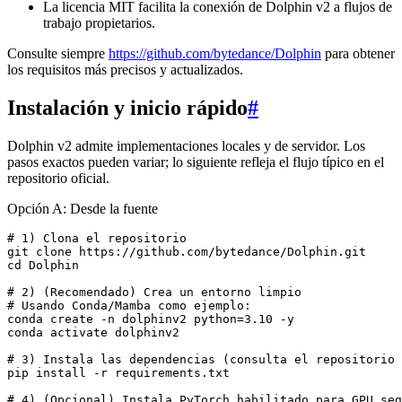
La licencia MIT facilita la conexión de Dolphin v2 a flujos de
trabajo propietarios.
Consulte siempre
https://github.com/bytedance/Dolphin
para obtener
los requisitos más precisos y actualizados.
Instalación y inicio rápido
#
Dolphin v2 admite implementaciones locales y de servidor. Los
pasos exactos pueden variar; lo siguiente refleja el flujo típico en el
repositorio oficial.
Opción A: Desde la fuente
# 1) Clona el repositorio

git clone https://github.com/bytedance/Dolphin.git

cd Dolphin

# 2) (Recomendado) Crea un entorno limpio

# Usando Conda/Mamba como ejemplo:

conda create -n dolphinv2 python=3.10 -y

conda activate dolphinv2

# 3) Instala las dependencias (consulta el repositorio 
pip install -r requirements.txt

# 4) (Opcional) Instala PyTorch habilitado para GPU seg