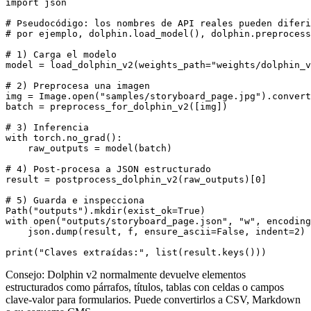
import json

# Pseudocódigo: los nombres de API reales pueden diferi
# por ejemplo, dolphin.load_model(), dolphin.preprocess
# 1) Carga el modelo

model = load_dolphin_v2(weights_path="weights/dolphin_v
# 2) Preprocesa una imagen

img = Image.open("samples/storyboard_page.jpg").convert
batch = preprocess_for_dolphin_v2([img])

# 3) Inferencia

with torch.no_grad():

    raw_outputs = model(batch)

# 4) Post-procesa a JSON estructurado

result = postprocess_dolphin_v2(raw_outputs)[0]

# 5) Guarda e inspecciona

Path("outputs").mkdir(exist_ok=True)

with open("outputs/storyboard_page.json", "w", encoding
    json.dump(result, f, ensure_ascii=False, indent=2)

Consejo: Dolphin v2 normalmente devuelve elementos
estructurados como párrafos, títulos, tablas con celdas o campos
clave-valor para formularios. Puede convertirlos a CSV, Markdown