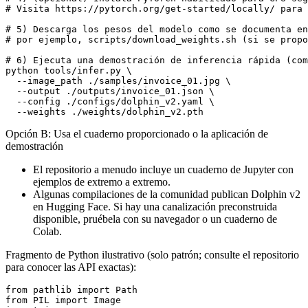
# Visita https://pytorch.org/get-started/locally/ para 
# 5) Descarga los pesos del modelo como se documenta en
# por ejemplo, scripts/download_weights.sh (si se propo
# 6) Ejecuta una demostración de inferencia rápida (com
python tools/infer.py \

  --image_path ./samples/invoice_01.jpg \

  --output ./outputs/invoice_01.json \

  --config ./configs/dolphin_v2.yaml \

Opción B: Usa el cuaderno proporcionado o la aplicación de
demostración
El repositorio a menudo incluye un cuaderno de Jupyter con
ejemplos de extremo a extremo.
Algunas compilaciones de la comunidad publican Dolphin v2
en Hugging Face. Si hay una canalización preconstruida
disponible, pruébela con su navegador o un cuaderno de
Colab.
Fragmento de Python ilustrativo (solo patrón; consulte el repositorio
para conocer las API exactas):
from pathlib import Path

from PIL import Image
