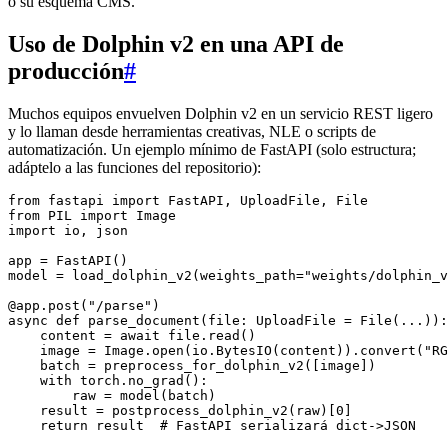
o su esquema CMS.
Uso de Dolphin v2 en una API de
producción
#
Muchos equipos envuelven Dolphin v2 en un servicio REST ligero
y lo llaman desde herramientas creativas, NLE o scripts de
automatización. Un ejemplo mínimo de FastAPI (solo estructura;
adáptelo a las funciones del repositorio):
from fastapi import FastAPI, UploadFile, File

from PIL import Image

import io, json

app = FastAPI()

model = load_dolphin_v2(weights_path="weights/dolphin_v
@app.post("/parse")

async def parse_document(file: UploadFile = File(...)):

    content = await file.read()

    image = Image.open(io.BytesIO(content)).convert("RG
    batch = preprocess_for_dolphin_v2([image])

    with torch.no_grad():

        raw = model(batch)

    result = postprocess_dolphin_v2(raw)[0]
