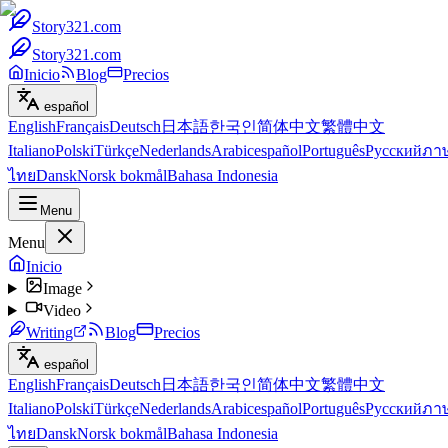
Story321.com
Story321.com
Inicio
Blog
Precios
español
English
Français
Deutsch
日本語
한국인
简体中文
繁體中文
Italiano
Polski
Türkçe
Nederlands
Arabic
español
Português
Русский
ภา
ไทย
Dansk
Norsk bokmål
Bahasa Indonesia
Menu
Menu
Inicio
Image
Video
Writing
Blog
Precios
español
English
Français
Deutsch
日本語
한국인
简体中文
繁體中文
Italiano
Polski
Türkçe
Nederlands
Arabic
español
Português
Русский
ภา
ไทย
Dansk
Norsk bokmål
Bahasa Indonesia