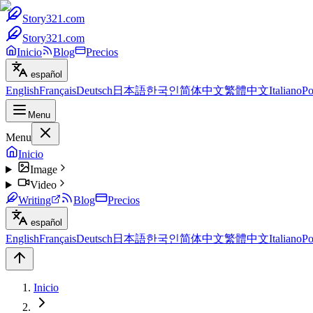
Story321.com
Story321.com
Inicio
Blog
Precios
español
English
Français
Deutsch
日本語
한국인
简体中文
繁體中文
Italiano
Po
Menu
Menu
Inicio
Image
Video
Writing
Blog
Precios
español
English
Français
Deutsch
日本語
한국인
简体中文
繁體中文
Italiano
Po
Inicio