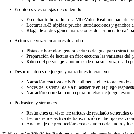
Escritores y estrategas de contenido
Escuchar tu borrador: usa VibeVoice Realtime para detect
Lecturas A/B rápidas: prueba introducciones y ganchos alt
Blogs de audio: genera narraciones de "primera toma" pa
Actores de voz y creadores de audio
Pistas de borrador: genera lecturas de guía para estructur
Preparación de lectura en frío: escucha las variantes del g
Ritmo del personaje: aunque es de una sola voz, usa la pu
Desarrolladores de juegos y narradores interactivos
Narración reactiva de NPC: alimenta el texto generado a
Voces del sistema: dale a tu asistente en el juego respues
Narración sobre la marcha para pruebas de juego: escucha
Podcasters y streamers
Resúmenes en vivo: lee tarjetas de resaltado generadas o
Lectura retrospectiva de transcripción en tiempo real: co
Andamiaje de producción: crea esquemas de audio y luego
El hilo común: VibeVoice Realtime acorta el ciclo entre la idea y la re