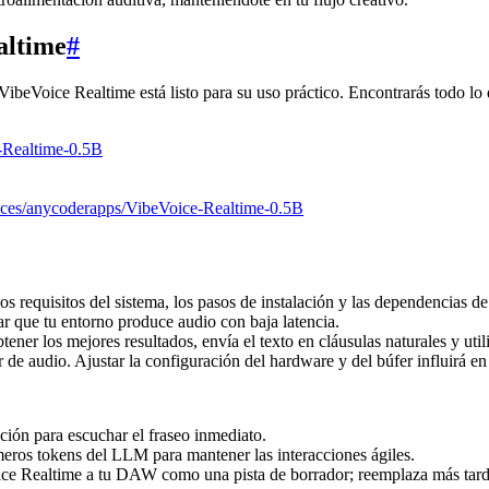
altime
#
o, VibeVoice Realtime está listo para su uso práctico. Encontrarás todo lo
e-Realtime-0.5B
paces/anycoderapps/VibeVoice-Realtime-0.5B
requisitos del sistema, los pasos de instalación y las dependencias de
r que tu entorno produce audio con baja latencia.
ener los mejores resultados, envía el texto en cláusulas naturales y util
de audio. Ajustar la configuración del hardware y del búfer influirá en 
ación para escuchar el fraseo inmediato.
meros tokens del LLM para mantener las interacciones ágiles.
Voice Realtime a tu DAW como una pista de borrador; reemplaza más tarde 