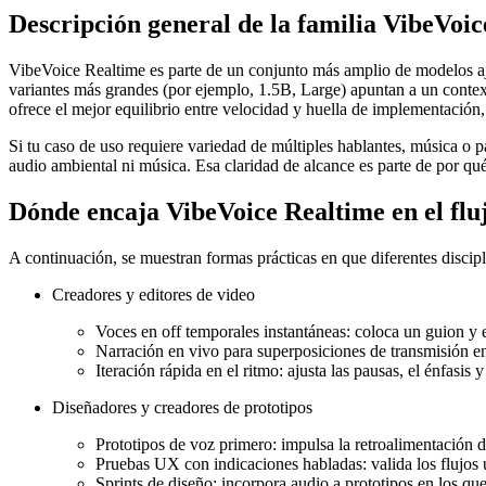
Descripción general de la familia VibeVoic
VibeVoice Realtime es parte de un conjunto más amplio de modelos ajus
variantes más grandes (por ejemplo, 1.5B, Large) apuntan a un contex
ofrece el mejor equilibrio entre velocidad y huella de implementación,
Si tu caso de uso requiere variedad de múltiples hablantes, música o 
audio ambiental ni música. Esa claridad de alcance es parte de por qué
Dónde encaja VibeVoice Realtime en el flu
A continuación, se muestran formas prácticas en que diferentes discip
Creadores y editores de video
Voces en off temporales instantáneas: coloca un guion y 
Narración en vivo para superposiciones de transmisión en 
Iteración rápida en el ritmo: ajusta las pausas, el énfasis
Diseñadores y creadores de prototipos
Prototipos de voz primero: impulsa la retroalimentación d
Pruebas UX con indicaciones habladas: valida los flujos u
Sprints de diseño: incorpora audio a prototipos en los qu