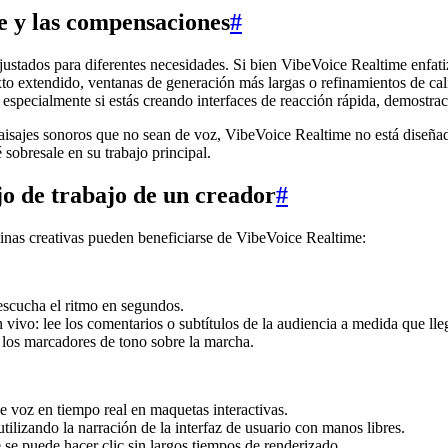
e y las compensaciones
#
tados para diferentes necesidades. Si bien VibeVoice Realtime enfatiza 
to extendido, ventanas de generación más largas o refinamientos de cal
 especialmente si estás creando interfaces de reacción rápida, demostra
paisajes sonoros que no sean de voz, VibeVoice Realtime no está diseñado
 sobresale en su trabajo principal.
jo de trabajo de un creador
#
linas creativas pueden beneficiarse de VibeVoice Realtime:
escucha el ritmo en segundos.
vivo: lee los comentarios o subtítulos de la audiencia a medida que lle
 y los marcadores de tono sobre la marcha.
e voz en tiempo real en maquetas interactivas.
tilizando la narración de la interfaz de usuario con manos libres.
e se puede hacer clic sin largos tiempos de renderizado.