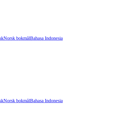
sk
Norsk bokmål
Bahasa Indonesia
sk
Norsk bokmål
Bahasa Indonesia