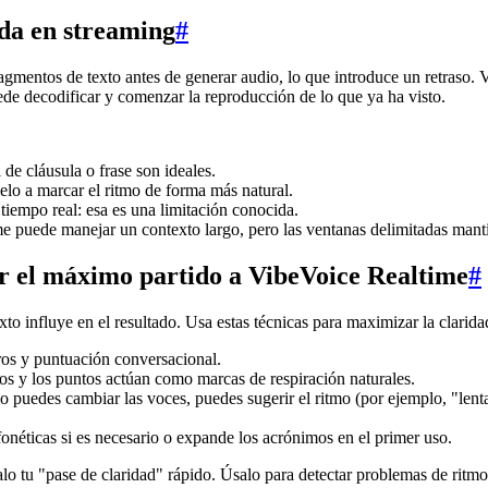
da en streaming
#
gmentos de texto antes de generar audio, lo que introduce un retraso.
de decodificar y comenzar la reproducción de lo que ya ha visto.
de cláusula o frase son ideales.
elo a marcar el ritmo de forma más natural.
tiempo real: esa es una limitación conocida.
e puede manejar un contexto largo, pero las ventanas delimitadas manti
ar el máximo partido a VibeVoice Realtime
#
to influye en el resultado. Usa estas técnicas para maximizar la clarida
aros y puntuación conversacional.
gos y los puntos actúan como marcas de respiración naturales.
no puedes cambiar las voces, puedes sugerir el ritmo (por ejemplo, "le
néticas si es necesario o expande los acrónimos en el primer uso.
o tu "pase de claridad" rápido. Úsalo para detectar problemas de ritmo 