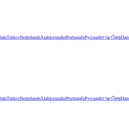
lski
Türkçe
Nederlands
Arabic
español
Português
Русский
ภาษาไทย
Dan
lski
Türkçe
Nederlands
Arabic
español
Português
Русский
ภาษาไทย
Dan