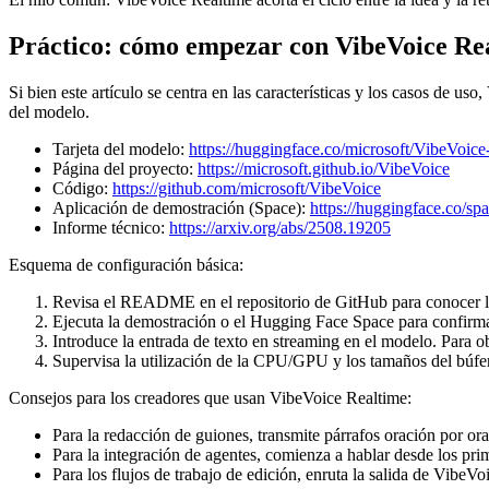
Práctico: cómo empezar con VibeVoice Re
Si bien este artículo se centra en las características y los casos de us
del modelo.
Tarjeta del modelo:
https://huggingface.co/microsoft/VibeVoic
Página del proyecto:
https://microsoft.github.io/VibeVoice
Código:
https://github.com/microsoft/VibeVoice
Aplicación de demostración (Space):
https://huggingface.co/s
Informe técnico:
https://arxiv.org/abs/2508.19205
Esquema de configuración básica:
Revisa el README en el repositorio de GitHub para conocer los 
Ejecuta la demostración o el Hugging Face Space para confirma
Introduce la entrada de texto en streaming en el modelo. Para obt
Supervisa la utilización de la CPU/GPU y los tamaños del búfer 
Consejos para los creadores que usan VibeVoice Realtime:
Para la redacción de guiones, transmite párrafos oración por or
Para la integración de agentes, comienza a hablar desde los pri
Para los flujos de trabajo de edición, enruta la salida de Vibe