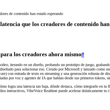
adores de contenido han estado esperando
latencia que los creadores de contenido ha
 para los creadores ahora mismo
#
 video, iterando en un diseño, probando un prototipo de juego, graband
á diseñado para solucionar eso. Creado por Microsoft y lanzado como u
) con entrada de texto en streaming y una generación robusta de discu
uiadas por voz y agentes de IA que hablan desde sus primeros tokens, sin
mo logra una latencia tan baja, dónde destaca, cómo integrarlo en tu f
edios interactivos, VibeVoice Realtime puede acelerar drásticamente tu ci