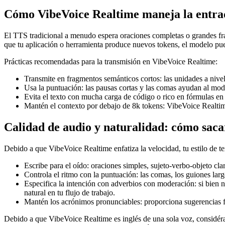
Cómo VibeVoice Realtime maneja la entra
El TTS tradicional a menudo espera oraciones completas o grandes fra
que tu aplicación o herramienta produce nuevos tokens, el modelo pue
Prácticas recomendadas para la transmisión en VibeVoice Realtime:
Transmite en fragmentos semánticos cortos: las unidades a nivel 
Usa la puntuación: las pausas cortas y las comas ayudan al mod
Evita el texto con mucha carga de código o rico en fórmulas en 
Mantén el contexto por debajo de 8k tokens: VibeVoice Realtim
Calidad de audio y naturalidad: cómo sac
Debido a que VibeVoice Realtime enfatiza la velocidad, tu estilo de tex
Escribe para el oído: oraciones simples, sujeto-verbo-objeto cl
Controla el ritmo con la puntuación: las comas, los guiones lar
Especifica la intención con adverbios con moderación: si bien 
natural en tu flujo de trabajo.
Mantén los acrónimos pronunciables: proporciona sugerencias fo
Debido a que VibeVoice Realtime es inglés de una sola voz, considéral