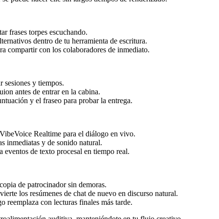
ar frases torpes escuchando.
ernativos dentro de tu herramienta de escritura.
ra compartir con los colaboradores de inmediato.
ar sesiones y tiempos.
uion antes de entrar en la cabina.
ntuación y el fraseo para probar la entrega.
 VibeVoice Realtime para el diálogo en vivo.
tas inmediatas y de sonido natural.
 eventos de texto procesal en tiempo real.
 copia de patrocinador sin demoras.
nvierte los resúmenes de chat de nuevo en discurso natural.
 reemplaza con lecturas finales más tarde.
troalimentación auditiva, manteniéndote en tu flujo creativo.