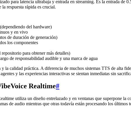
zado para latencia ultrabaja y entrada en streaming. Es la entrada de 
 la respuesta rápida es crucial.
 (dependiendo del hardware)
inuos y en vivo
utos de duración de generación)
odos los componentes
 repositorio para obtener más detalles)
cargo de responsabilidad audible y una marca de agua
a y la calidad práctica. A diferencia de muchos sistemas TTS de alta fid
entes y las experiencias interactivas se sientan inmediatas sin sacrificar
 VibeVoice Realtime
#
altime utiliza un diseño entrelazado y en ventanas que superpone la cod
ramas de audio mientras que otras todavía están procesando los últimos 