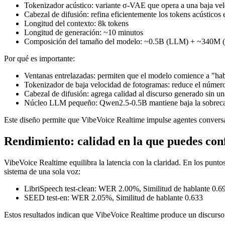
Tokenizador acústico: variante σ-VAE que opera a una baja ve
Cabezal de difusión: refina eficientemente los tokens acústicos 
Longitud del contexto: 8k tokens
Longitud de generación: ~10 minutos
Composición del tamaño del modelo: ~0.5B (LLM) + ~340M (de
Por qué es importante:
Ventanas entrelazadas: permiten que el modelo comience a "habl
Tokenizador de baja velocidad de fotogramas: reduce el número 
Cabezal de difusión: agrega calidad al discurso generado sin un
Núcleo LLM pequeño: Qwen2.5-0.5B mantiene baja la sobrecarga
Este diseño permite que VibeVoice Realtime impulse agentes conversa
Rendimiento: calidad en la que puedes con
VibeVoice Realtime equilibra la latencia con la claridad. En los punto
sistema de una sola voz:
LibriSpeech test-clean: WER 2.00%, Similitud de hablante 0.6
SEED test-en: WER 2.05%, Similitud de hablante 0.633
Estos resultados indican que VibeVoice Realtime produce un discurso in