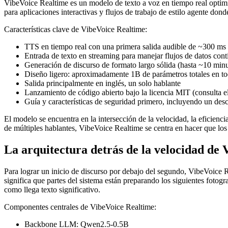
VibeVoice Realtime es un modelo de texto a voz en tiempo real optimi
para aplicaciones interactivas y flujos de trabajo de estilo agente donde
Características clave de VibeVoice Realtime:
TTS en tiempo real con una primera salida audible de ~300 ms
Entrada de texto en streaming para manejar flujos de datos cont
Generación de discurso de formato largo sólida (hasta ~10 min
Diseño ligero: aproximadamente 1B de parámetros totales en t
Salida principalmente en inglés, un solo hablante
Lanzamiento de código abierto bajo la licencia MIT (consulta el
Guía y características de seguridad primero, incluyendo un des
El modelo se encuentra en la intersección de la velocidad, la eficienci
de múltiples hablantes, VibeVoice Realtime se centra en hacer que los ag
La arquitectura detrás de la velocidad de
Para lograr un inicio de discurso por debajo del segundo, VibeVoice Re
significa que partes del sistema están preparando los siguientes fotog
como llega texto significativo.
Componentes centrales de VibeVoice Realtime:
Backbone LLM: Qwen2.5-0.5B