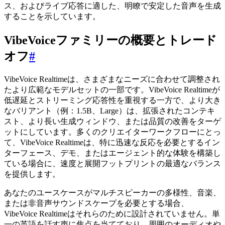
ス、およびライブ応答に適した、明瞭で安定した音声を生成
することを示しています。
VibeVoiceファミリーの概要とトレード
オフ
#
VibeVoice Realtimeは、さまざまなニーズに合わせて調整され
たより広範なモデルセットの一部です。VibeVoice Realtimeが
低遅延とストリーミング応答性を重視する一方で、より大き
なバリアント（例：1.5B、Large）は、拡張されたコンテキ
スト、より長い生成ウィンドウ、または品質の改善をターゲ
ットにしています。多くのクリエイターワークフローにとっ
て、VibeVoice Realtimeは、特に迅速な反応を必要とするイン
ターフェース、デモ、またはエージェント的な体験を構築し
ている場合に、速度と展開フットプリントの最適なバランス
を提供します。
あなたのユースケースがマルチスピーカーの多様性、音楽、
または非音声サウンドスケープを必要とする場合、
VibeVoice Realtimeはそれらのために設計されていません。単
一の英語を話す声に焦点を当てており、周囲のオーディオや