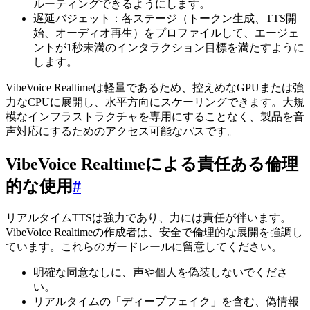
ルーティングできるようにします。
遅延バジェット：各ステージ（トークン生成、TTS開
始、オーディオ再生）をプロファイルして、エージェ
ントが1秒未満のインタラクション目標を満たすように
します。
VibeVoice Realtimeは軽量であるため、控えめなGPUまたは強
力なCPUに展開し、水平方向にスケーリングできます。大規
模なインフラストラクチャを専用にすることなく、製品を音
声対応にするためのアクセス可能なパスです。
VibeVoice Realtimeによる責任ある倫理
的な使用
#
リアルタイムTTSは強力であり、力には責任が伴います。
VibeVoice Realtimeの作成者は、安全で倫理的な展開を強調し
ています。これらのガードレールに留意してください。
明確な同意なしに、声や個人を偽装しないでくださ
い。
リアルタイムの「ディープフェイク」を含む、偽情報