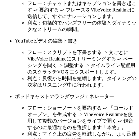
フロー：チャットまたはキャプションを書き起こ
す -> 要約する -> フレーズをVibeVoice Realtimeに
送信して、すぐにナレーションします。
利点：包括的でハンズフリーの体験とダイナミッ
クなストリームの瞬間。
YouTubeビデオの編集下書き
フロー：スクリプトを下書きする -> 文ごとに
VibeVoice Realtimeにストリーミングする -> ペー
シングを聞く -> 調整する -> タイムライン配置用
のスクラッチVOをエクスポートします。
利点：反復から時間を短縮します。タイミングの
決定はリスニング中に行われます。
ポッドキャストのランダウンジェネレーター
フロー：ショーノートを要約する -> 「コールド
オープン」を生成する -> VibeVoice Realtimeを使
用して複数のバージョンをライブで聞く -> 録音
するのに最適なものを選択します「本物」。
利点：マイク上の疲労を軽減しながら、より迅速