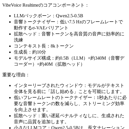
VibeVoice Realtimeのコアコンポーネント：
LLMバックボーン：Qwen2.5-0.5B
音響トークナイザー：低い7.5 Hzのフレームレートで
動作するσ-VAEバリアント
拡散ヘッド：音響トークンを高音質の音声に効率的に
洗練
コンテキスト長：8kトークン
生成長：約10分
モデルサイズ構成：約0.5B（LLM）+約340M（音響デ
コーダー）+約40M（拡散ヘッド）
重要な理由：
インターリーブされたウィンドウ：モデルがテキスト
全体を見る前に「話し始める」ことを可能にします。
低いフレームレートのトークナイザー：1秒あたりに必
要な音響トークンの数を減らし、ストリーミング効率
を向上させます。
拡散ヘッド：重い遅延ペナルティなしに、生成された
音声に品質を追加します。
小さなLLMコア：Qwen2.5-0.5Bは、長文ナレーション