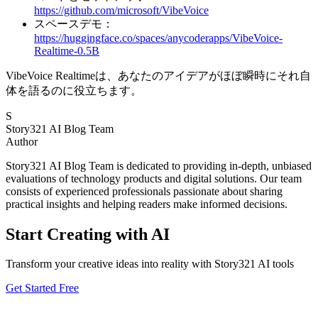
https://github.com/microsoft/VibeVoice
スペースデモ：
https://huggingface.co/spaces/anycoderapps/VibeVoice-
Realtime-0.5B
VibeVoice Realtimeは、あなたのアイデアがほぼ瞬時にそれ自
体を語るのに役立ちます。
S
Story321 AI Blog Team
Author
Story321 AI Blog Team is dedicated to providing in-depth, unbiased
evaluations of technology products and digital solutions. Our team
consists of experienced professionals passionate about sharing
practical insights and helping readers make informed decisions.
Start Creating with AI
Transform your creative ideas into reality with Story321 AI tools
Get Started Free