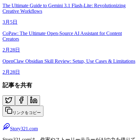
The Ultimate Guide to Gemini 3.1 Flash-Lite: Revolutionizing
Creative Workflows
3月5日
CoPaw: The Ultimate Open-Source AI Assistant for Content
Creators
2月28日
OpenClaw Obsidian Skill Review: Setup, Use Cases & Limitations
2月28日
記事を共有
リンクをコピー
Story321.com
Story321.comは、作家やストーリーテラーがAIの力を借りて