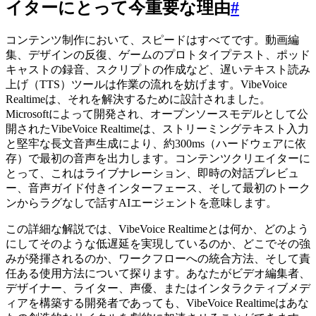
イターにとって今重要な理由
#
コンテンツ制作において、スピードはすべてです。動画編
集、デザインの反復、ゲームのプロトタイプテスト、ポッド
キャストの録音、スクリプトの作成など、遅いテキスト読み
上げ（TTS）ツールは作業の流れを妨げます。VibeVoice
Realtimeは、それを解決するために設計されました。
Microsoftによって開発され、オープンソースモデルとして公
開されたVibeVoice Realtimeは、ストリーミングテキスト入力
と堅牢な長文音声生成により、約300ms（ハードウェアに依
存）で最初の音声を出力します。コンテンツクリエイターに
とって、これはライブナレーション、即時の対話プレビュ
ー、音声ガイド付きインターフェース、そして最初のトーク
ンからラグなしで話すAIエージェントを意味します。
この詳細な解説では、VibeVoice Realtimeとは何か、どのよう
にしてそのような低遅延を実現しているのか、どこでその強
みが発揮されるのか、ワークフローへの統合方法、そして責
任ある使用方法について探ります。あなたがビデオ編集者、
デザイナー、ライター、声優、またはインタラクティブメデ
ィアを構築する開発者であっても、VibeVoice Realtimeはあな