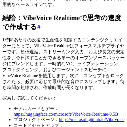
用的なベースラインです。
結論：VibeVoice Realtimeで思考の速度
で作成する
#
1時間あたりの反復で生産性を測定するコンテンツクリエイ
ターにとって、VibeVoice Realtimeはフォースマルチプライヤ
ーです。超低遅延、ストリーミング入力、および長文の安定
性を、今日試すことができる単一のオープンソースパッケー
ジにブレンドします。一時的なVO、ライブナレーション、
プロトタイピング、およびエージェントスピーチに
VibeVoice Realtimeを使用します。次に、コンセプトがロック
されたら、必要に応じて最終的な音声にスワップします。待
ち時間が短縮され、作成時間が長くなります。
探索して試してください：
モデルカードとデモ：
https://huggingface.co/microsoft/VibeVoice-Realtime-0.5B
プロジェクトページ：
https://microsoft.github.io/VibeVoice
コードとセットアップ：