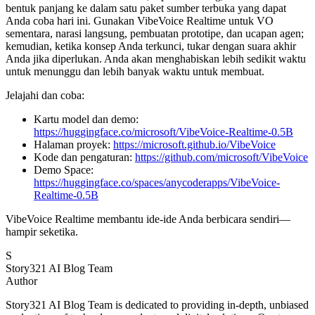
bentuk panjang ke dalam satu paket sumber terbuka yang dapat
Anda coba hari ini. Gunakan VibeVoice Realtime untuk VO
sementara, narasi langsung, pembuatan prototipe, dan ucapan agen;
kemudian, ketika konsep Anda terkunci, tukar dengan suara akhir
Anda jika diperlukan. Anda akan menghabiskan lebih sedikit waktu
untuk menunggu dan lebih banyak waktu untuk membuat.
Jelajahi dan coba:
Kartu model dan demo:
https://huggingface.co/microsoft/VibeVoice-Realtime-0.5B
Halaman proyek:
https://microsoft.github.io/VibeVoice
Kode dan pengaturan:
https://github.com/microsoft/VibeVoice
Demo Space:
https://huggingface.co/spaces/anycoderapps/VibeVoice-
Realtime-0.5B
VibeVoice Realtime membantu ide-ide Anda berbicara sendiri—
hampir seketika.
S
Story321 AI Blog Team
Author
Story321 AI Blog Team is dedicated to providing in-depth, unbiased