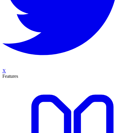
X
Features