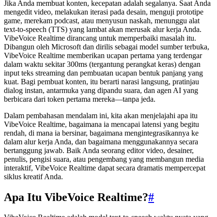
Jika Anda membuat konten, kecepatan adalah segalanya. Saat Anda
mengedit video, melakukan iterasi pada desain, menguji prototipe
game, merekam podcast, atau menyusun naskah, menunggu alat
text-to-speech (TTS) yang lambat akan merusak alur kerja Anda.
VibeVoice Realtime dirancang untuk memperbaiki masalah itu.
Dibangun oleh Microsoft dan dirilis sebagai model sumber terbuka,
VibeVoice Realtime memberikan ucapan pertama yang terdengar
dalam waktu sekitar 300ms (tergantung perangkat keras) dengan
input teks streaming dan pembuatan ucapan bentuk panjang yang
kuat. Bagi pembuat konten, itu berarti narasi langsung, pratinjau
dialog instan, antarmuka yang dipandu suara, dan agen AI yang
berbicara dari token pertama mereka—tanpa jeda.
Dalam pembahasan mendalam ini, kita akan menjelajahi apa itu
VibeVoice Realtime, bagaimana ia mencapai latensi yang begitu
rendah, di mana ia bersinar, bagaimana mengintegrasikannya ke
dalam alur kerja Anda, dan bagaimana menggunakannya secara
bertanggung jawab. Baik Anda seorang editor video, desainer,
penulis, pengisi suara, atau pengembang yang membangun media
interaktif, VibeVoice Realtime dapat secara dramatis mempercepat
siklus kreatif Anda.
Apa Itu VibeVoice Realtime?
#