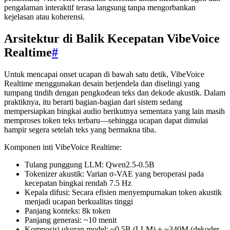
pengalaman interaktif terasa langsung tanpa mengorbankan
kejelasan atau koherensi.
Arsitektur di Balik Kecepatan VibeVoice
Realtime
#
Untuk mencapai onset ucapan di bawah satu detik, VibeVoice
Realtime menggunakan desain berjendela dan diselingi yang
tumpang tindih dengan pengkodean teks dan dekode akustik. Dalam
praktiknya, itu berarti bagian-bagian dari sistem sedang
mempersiapkan bingkai audio berikutnya sementara yang lain masih
memproses token teks terbaru—sehingga ucapan dapat dimulai
hampir segera setelah teks yang bermakna tiba.
Komponen inti VibeVoice Realtime:
Tulang punggung LLM: Qwen2.5-0.5B
Tokenizer akustik: Varian σ-VAE yang beroperasi pada
kecepatan bingkai rendah 7.5 Hz
Kepala difusi: Secara efisien menyempurnakan token akustik
menjadi ucapan berkualitas tinggi
Panjang konteks: 8k token
Panjang generasi: ~10 menit
Komposisi ukuran model: ~0.5B (LLM) + ~340M (dekoder