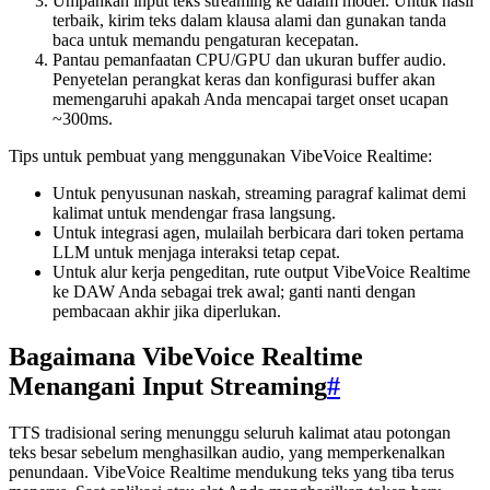
Umpankan input teks streaming ke dalam model. Untuk hasil
terbaik, kirim teks dalam klausa alami dan gunakan tanda
baca untuk memandu pengaturan kecepatan.
Pantau pemanfaatan CPU/GPU dan ukuran buffer audio.
Penyetelan perangkat keras dan konfigurasi buffer akan
memengaruhi apakah Anda mencapai target onset ucapan
~300ms.
Tips untuk pembuat yang menggunakan VibeVoice Realtime:
Untuk penyusunan naskah, streaming paragraf kalimat demi
kalimat untuk mendengar frasa langsung.
Untuk integrasi agen, mulailah berbicara dari token pertama
LLM untuk menjaga interaksi tetap cepat.
Untuk alur kerja pengeditan, rute output VibeVoice Realtime
ke DAW Anda sebagai trek awal; ganti nanti dengan
pembacaan akhir jika diperlukan.
Bagaimana VibeVoice Realtime
Menangani Input Streaming
#
TTS tradisional sering menunggu seluruh kalimat atau potongan
teks besar sebelum menghasilkan audio, yang memperkenalkan
penundaan. VibeVoice Realtime mendukung teks yang tiba terus