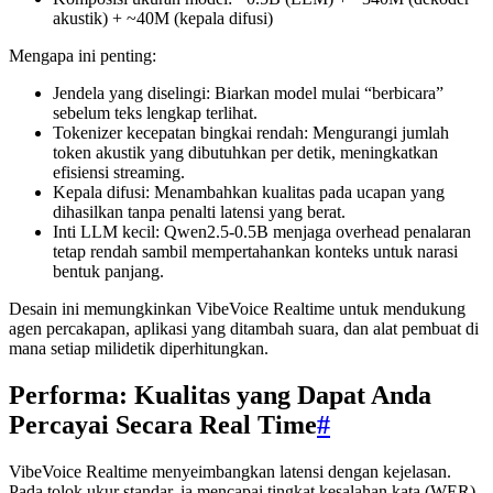
akustik) + ~40M (kepala difusi)
Mengapa ini penting:
Jendela yang diselingi: Biarkan model mulai “berbicara”
sebelum teks lengkap terlihat.
Tokenizer kecepatan bingkai rendah: Mengurangi jumlah
token akustik yang dibutuhkan per detik, meningkatkan
efisiensi streaming.
Kepala difusi: Menambahkan kualitas pada ucapan yang
dihasilkan tanpa penalti latensi yang berat.
Inti LLM kecil: Qwen2.5-0.5B menjaga overhead penalaran
tetap rendah sambil mempertahankan konteks untuk narasi
bentuk panjang.
Desain ini memungkinkan VibeVoice Realtime untuk mendukung
agen percakapan, aplikasi yang ditambah suara, dan alat pembuat di
mana setiap milidetik diperhitungkan.
Performa: Kualitas yang Dapat Anda
Percayai Secara Real Time
#
VibeVoice Realtime menyeimbangkan latensi dengan kejelasan.
Pada tolok ukur standar, ia mencapai tingkat kesalahan kata (WER)