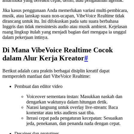
antarmuka yang bereaksi cepat, demo, atau pengalaman agentik.
Jika kasus penggunaan Anda memerlukan variasi multi-pembicara,
musik, atau lanskap suara non-ucapan, VibeVoice Realtime tidak
dirancang untuk itu. Ini difokuskan pada satu suara berbahasa
Inggris dan tidak mensintesis audio atau musik ambient. Kejelasan
ruang lingkup itulah yang menjadi bagian dari mengapa ia unggul
dalam pekerjaan intinya.
Di Mana VibeVoice Realtime Cocok
dalam Alur Kerja Kreator
#
Berikut adalah cara praktis berbagai disiplin kreatif dapat
memperoleh manfaat dari VibeVoice Realtime:
Pembuat dan editor video
Voiceover sementara instan: Masukkan naskah dan
dengarkan waktunya dalam hitungan detik.
Narasi langsung untuk overlay live-stream: Baca
komentar atau teks audiens saat tiba.
Iterasi cepat pada pengaturan kecepatan: Sesuaikan
jeda, penekanan, dan penanda nada dengan cepat.
Desainer dan prototiper