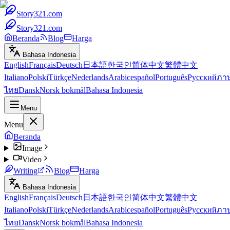
Story321.com
Story321.com
Beranda
Blog
Harga
Bahasa Indonesia
English
Français
Deutsch
日本語
한국인
简体中文
繁體中文
Italiano
Polski
Türkçe
Nederlands
Arabic
español
Português
Русский
ภา
ไทย
Dansk
Norsk bokmål
Bahasa Indonesia
Menu
Menu
Beranda
Image
Video
Writing
Blog
Harga
Bahasa Indonesia
English
Français
Deutsch
日本語
한국인
简体中文
繁體中文
Italiano
Polski
Türkçe
Nederlands
Arabic
español
Português
Русский
ภา
ไทย
Dansk
Norsk bokmål
Bahasa Indonesia