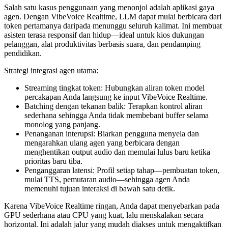
Salah satu kasus penggunaan yang menonjol adalah aplikasi gaya
agen. Dengan VibeVoice Realtime, LLM dapat mulai berbicara dari
token pertamanya daripada menunggu seluruh kalimat. Ini membuat
asisten terasa responsif dan hidup—ideal untuk kios dukungan
pelanggan, alat produktivitas berbasis suara, dan pendamping
pendidikan.
Strategi integrasi agen utama:
Streaming tingkat token: Hubungkan aliran token model
percakapan Anda langsung ke input VibeVoice Realtime.
Batching dengan tekanan balik: Terapkan kontrol aliran
sederhana sehingga Anda tidak membebani buffer selama
monolog yang panjang.
Penanganan interupsi: Biarkan pengguna menyela dan
mengarahkan ulang agen yang berbicara dengan
menghentikan output audio dan memulai lulus baru ketika
prioritas baru tiba.
Penganggaran latensi: Profil setiap tahap—pembuatan token,
mulai TTS, pemutaran audio—sehingga agen Anda
memenuhi tujuan interaksi di bawah satu detik.
Karena VibeVoice Realtime ringan, Anda dapat menyebarkan pada
GPU sederhana atau CPU yang kuat, lalu menskalakan secara
horizontal. Ini adalah jalur yang mudah diakses untuk mengaktifkan