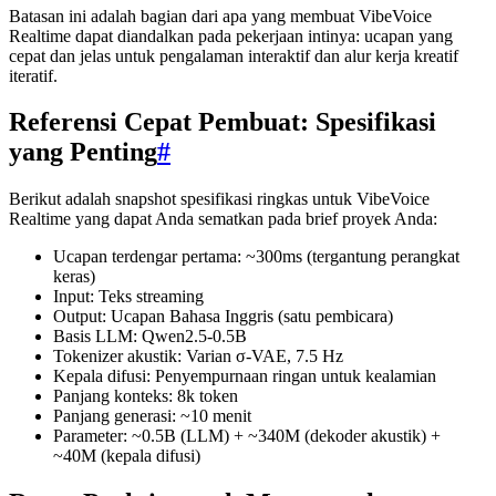
Batasan ini adalah bagian dari apa yang membuat VibeVoice
Realtime dapat diandalkan pada pekerjaan intinya: ucapan yang
cepat dan jelas untuk pengalaman interaktif dan alur kerja kreatif
iteratif.
Referensi Cepat Pembuat: Spesifikasi
yang Penting
#
Berikut adalah snapshot spesifikasi ringkas untuk VibeVoice
Realtime yang dapat Anda sematkan pada brief proyek Anda:
Ucapan terdengar pertama: ~300ms (tergantung perangkat
keras)
Input: Teks streaming
Output: Ucapan Bahasa Inggris (satu pembicara)
Basis LLM: Qwen2.5-0.5B
Tokenizer akustik: Varian σ-VAE, 7.5 Hz
Kepala difusi: Penyempurnaan ringan untuk kealamian
Panjang konteks: 8k token
Panjang generasi: ~10 menit
Parameter: ~0.5B (LLM) + ~340M (dekoder akustik) +
~40M (kepala difusi)