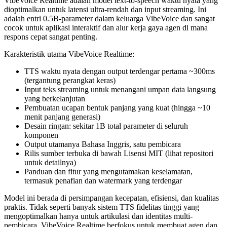
VibeVoice Realtime adalah model text-to-speech waktu nyata yang
dioptimalkan untuk latensi ultra-rendah dan input streaming. Ini
adalah entri 0.5B-parameter dalam keluarga VibeVoice dan sangat
cocok untuk aplikasi interaktif dan alur kerja gaya agen di mana
respons cepat sangat penting.
Karakteristik utama VibeVoice Realtime:
TTS waktu nyata dengan output terdengar pertama ~300ms
(tergantung perangkat keras)
Input teks streaming untuk menangani umpan data langsung
yang berkelanjutan
Pembuatan ucapan bentuk panjang yang kuat (hingga ~10
menit panjang generasi)
Desain ringan: sekitar 1B total parameter di seluruh
komponen
Output utamanya Bahasa Inggris, satu pembicara
Rilis sumber terbuka di bawah Lisensi MIT (lihat repositori
untuk detailnya)
Panduan dan fitur yang mengutamakan keselamatan,
termasuk penafian dan watermark yang terdengar
Model ini berada di persimpangan kecepatan, efisiensi, dan kualitas
praktis. Tidak seperti banyak sistem TTS fidelitas tinggi yang
mengoptimalkan hanya untuk artikulasi dan identitas multi-
pembicara, VibeVoice Realtime berfokus untuk membuat agen dan