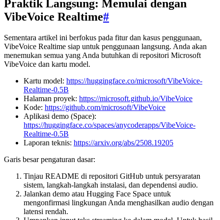
Praktik Langsung: Memulai dengan
VibeVoice Realtime
#
Sementara artikel ini berfokus pada fitur dan kasus penggunaan,
VibeVoice Realtime siap untuk penggunaan langsung. Anda akan
menemukan semua yang Anda butuhkan di repositori Microsoft
VibeVoice dan kartu model.
Kartu model:
https://huggingface.co/microsoft/VibeVoice-
Realtime-0.5B
Halaman proyek:
https://microsoft.github.io/VibeVoice
Kode:
https://github.com/microsoft/VibeVoice
Aplikasi demo (Space):
https://huggingface.co/spaces/anycoderapps/VibeVoice-
Realtime-0.5B
Laporan teknis:
https://arxiv.org/abs/2508.19205
Garis besar pengaturan dasar:
Tinjau README di repositori GitHub untuk persyaratan
sistem, langkah-langkah instalasi, dan dependensi audio.
Jalankan demo atau Hugging Face Space untuk
mengonfirmasi lingkungan Anda menghasilkan audio dengan
latensi rendah.