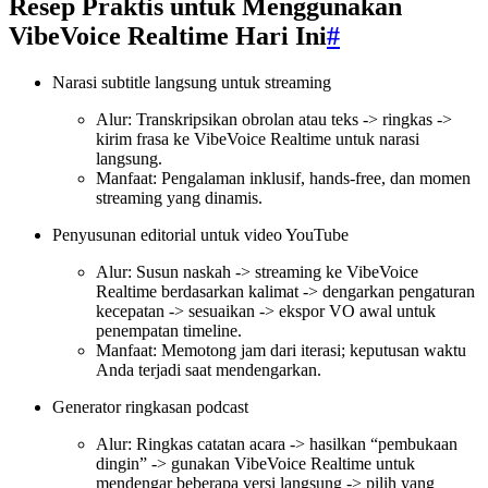
Resep Praktis untuk Menggunakan
VibeVoice Realtime Hari Ini
#
Narasi subtitle langsung untuk streaming
Alur: Transkripsikan obrolan atau teks -> ringkas ->
kirim frasa ke VibeVoice Realtime untuk narasi
langsung.
Manfaat: Pengalaman inklusif, hands-free, dan momen
streaming yang dinamis.
Penyusunan editorial untuk video YouTube
Alur: Susun naskah -> streaming ke VibeVoice
Realtime berdasarkan kalimat -> dengarkan pengaturan
kecepatan -> sesuaikan -> ekspor VO awal untuk
penempatan timeline.
Manfaat: Memotong jam dari iterasi; keputusan waktu
Anda terjadi saat mendengarkan.
Generator ringkasan podcast
Alur: Ringkas catatan acara -> hasilkan “pembukaan
dingin” -> gunakan VibeVoice Realtime untuk
mendengar beberapa versi langsung -> pilih yang