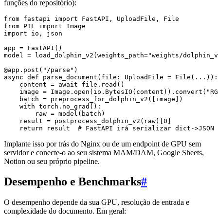
funções do repositório):
from fastapi import FastAPI, UploadFile, File

from PIL import Image

import io, json

app = FastAPI()

model = load_dolphin_v2(weights_path="weights/dolphin_v
@app.post("/parse")

async def parse_document(file: UploadFile = File(...)):

    content = await file.read()

    image = Image.open(io.BytesIO(content)).convert("RG
    batch = preprocess_for_dolphin_v2([image])

    with torch.no_grad():

        raw = model(batch)

    result = postprocess_dolphin_v2(raw)[0]

Implante isso por trás do Nginx ou de um endpoint de GPU sem
servidor e conecte-o ao seu sistema MAM/DAM, Google Sheets,
Notion ou seu próprio pipeline.
Desempenho e Benchmarks
#
O desempenho depende da sua GPU, resolução de entrada e
complexidade do documento. Em geral: