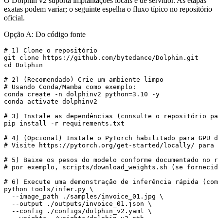
O Dolphin v2 suporta implantações locais e de servidor. As etapas
exatas podem variar; o seguinte espelha o fluxo típico no repositório
oficial.
Opção A: Do código fonte
# 1) Clone o repositório

git clone https://github.com/bytedance/Dolphin.git

cd Dolphin

# 2) (Recomendado) Crie um ambiente limpo

# Usando Conda/Mamba como exemplo:

conda create -n dolphinv2 python=3.10 -y

conda activate dolphinv2

# 3) Instale as dependências (consulte o repositório pa
pip install -r requirements.txt

# 4) (Opcional) Instale o PyTorch habilitado para GPU d
# Visite https://pytorch.org/get-started/locally/ para 
# 5) Baixe os pesos do modelo conforme documentado no r
# por exemplo, scripts/download_weights.sh (se fornecid
# 6) Execute uma demonstração de inferência rápida (com
python tools/infer.py \

  --image_path ./samples/invoice_01.jpg \

  --output ./outputs/invoice_01.json \

  --config ./configs/dolphin_v2.yaml \
