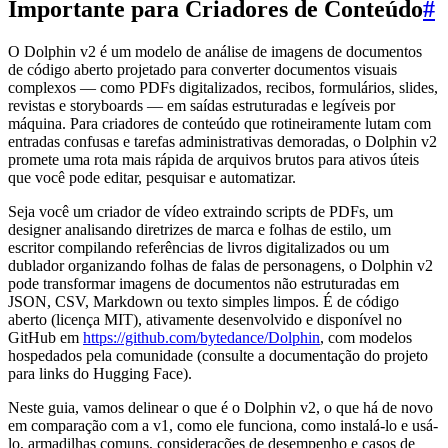
Importante para Criadores de Conteúdo
#
O Dolphin v2 é um modelo de análise de imagens de documentos
de código aberto projetado para converter documentos visuais
complexos — como PDFs digitalizados, recibos, formulários, slides,
revistas e storyboards — em saídas estruturadas e legíveis por
máquina. Para criadores de conteúdo que rotineiramente lutam com
entradas confusas e tarefas administrativas demoradas, o Dolphin v2
promete uma rota mais rápida de arquivos brutos para ativos úteis
que você pode editar, pesquisar e automatizar.
Seja você um criador de vídeo extraindo scripts de PDFs, um
designer analisando diretrizes de marca e folhas de estilo, um
escritor compilando referências de livros digitalizados ou um
dublador organizando folhas de falas de personagens, o Dolphin v2
pode transformar imagens de documentos não estruturadas em
JSON, CSV, Markdown ou texto simples limpos. É de código
aberto (licença MIT), ativamente desenvolvido e disponível no
GitHub em
https://github.com/bytedance/Dolphin
, com modelos
hospedados pela comunidade (consulte a documentação do projeto
para links do Hugging Face).
Neste guia, vamos delinear o que é o Dolphin v2, o que há de novo
em comparação com a v1, como ele funciona, como instalá-lo e usá-
lo, armadilhas comuns, considerações de desempenho e casos de