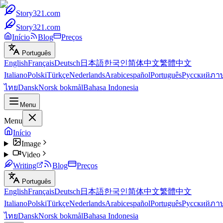
Story321.com
Story321.com
Início
Blog
Preços
Português
English
Français
Deutsch
日本語
한국인
简体中文
繁體中文
Italiano
Polski
Türkçe
Nederlands
Arabic
español
Português
Русский
ภา
ไทย
Dansk
Norsk bokmål
Bahasa Indonesia
Menu
Menu
Início
Image
Video
Writing
Blog
Preços
Português
English
Français
Deutsch
日本語
한국인
简体中文
繁體中文
Italiano
Polski
Türkçe
Nederlands
Arabic
español
Português
Русский
ภา
ไทย
Dansk
Norsk bokmål
Bahasa Indonesia