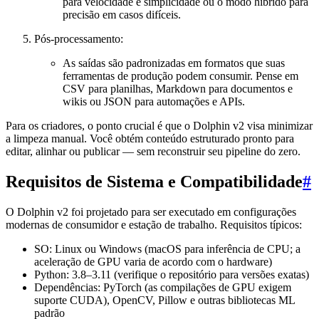
para velocidade e simplicidade ou o modo híbrido para
precisão em casos difíceis.
Pós-processamento:
As saídas são padronizadas em formatos que suas
ferramentas de produção podem consumir. Pense em
CSV para planilhas, Markdown para documentos e
wikis ou JSON para automações e APIs.
Para os criadores, o ponto crucial é que o Dolphin v2 visa minimizar
a limpeza manual. Você obtém conteúdo estruturado pronto para
editar, alinhar ou publicar — sem reconstruir seu pipeline do zero.
Requisitos de Sistema e Compatibilidade
#
O Dolphin v2 foi projetado para ser executado em configurações
modernas de consumidor e estação de trabalho. Requisitos típicos:
SO: Linux ou Windows (macOS para inferência de CPU; a
aceleração de GPU varia de acordo com o hardware)
Python: 3.8–3.11 (verifique o repositório para versões exatas)
Dependências: PyTorch (as compilações de GPU exigem
suporte CUDA), OpenCV, Pillow e outras bibliotecas ML
padrão