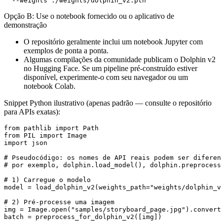
Opção B: Use o notebook fornecido ou o aplicativo de
demonstração
O repositório geralmente inclui um notebook Jupyter com
exemplos de ponta a ponta.
Algumas compilações da comunidade publicam o Dolphin v2
no Hugging Face. Se um pipeline pré-construído estiver
disponível, experimente-o com seu navegador ou um
notebook Colab.
Snippet Python ilustrativo (apenas padrão — consulte o repositório
para APIs exatas):
from pathlib import Path

from PIL import Image

import json

# Pseudocódigo: os nomes de API reais podem ser diferen
# por exemplo, dolphin.load_model(), dolphin.preprocess
# 1) Carregue o modelo

model = load_dolphin_v2(weights_path="weights/dolphin_v
# 2) Pré-processe uma imagem

img = Image.open("samples/storyboard_page.jpg").convert
batch = preprocess_for_dolphin_v2([img])
