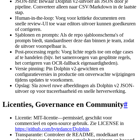
JSON-first: Bewaar Dolphin v2-uitvoer als JSON door je
pipeline. Converteer alleen naar CSV/Markdown in de laatste
stap.
Human-in-the-loop: Voeg voor kritieke documenten een
snelle review-UI toe waar editors uitvoer kunnen goedkeuren
of corrigeren.
Sjablonen en prompts: Als de repo sjabloonschema's of
prompts biedt, standaardiseer deze dan binnen je team, zodat
de uitvoer voorspelbaar is.
Post-processing regels: Voeg lichte regels toe om edge cases
af te handelen (bijv. het samenvoegen van gesplitste regels,
het corrigeren van OCR-fallback eigenaardigheden).
Versie pinning: Pin Dolphin v2-gewichten en
configuratieversies in productie om onverwachte wijzigingen
tijdens updates te voorkomen.
Opslag: Sla zowel ruwe afbeeldingen als Dolphin v2 JSON-
uitvoer op voor traceerbaarheid en snelle herverwerking.
Licenties, Governance en Community
#
Licentie: MIT-licentie—permissief, geschikt voor
commercieel en open-source gebruik. Zie LICENSE in
https://github.com/bytedance/Dolphin
.
Transparantie: Controleer de README, modelkaart en