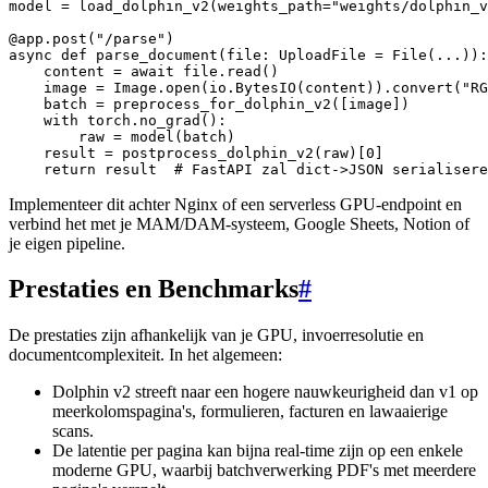
model = load_dolphin_v2(weights_path="weights/dolphin_v
@app.post("/parse")

async def parse_document(file: UploadFile = File(...)):

    content = await file.read()

    image = Image.open(io.BytesIO(content)).convert("RG
    batch = preprocess_for_dolphin_v2([image])

    with torch.no_grad():

        raw = model(batch)

    result = postprocess_dolphin_v2(raw)[0]

Implementeer dit achter Nginx of een serverless GPU-endpoint en
verbind het met je MAM/DAM-systeem, Google Sheets, Notion of
je eigen pipeline.
Prestaties en Benchmarks
#
De prestaties zijn afhankelijk van je GPU, invoerresolutie en
documentcomplexiteit. In het algemeen:
Dolphin v2 streeft naar een hogere nauwkeurigheid dan v1 op
meerkolomspagina's, formulieren, facturen en lawaaierige
scans.
De latentie per pagina kan bijna real-time zijn op een enkele
moderne GPU, waarbij batchverwerking PDF's met meerdere