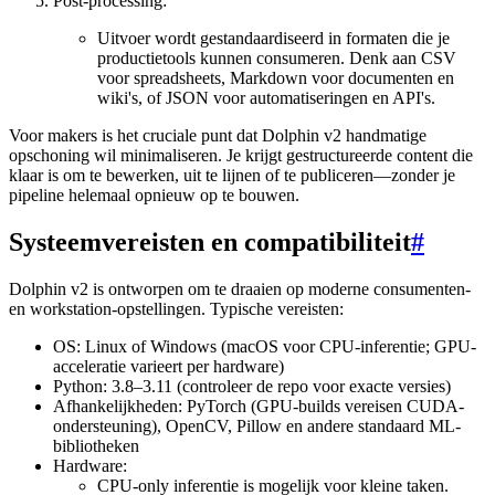
Post-processing:
Uitvoer wordt gestandaardiseerd in formaten die je
productietools kunnen consumeren. Denk aan CSV
voor spreadsheets, Markdown voor documenten en
wiki's, of JSON voor automatiseringen en API's.
Voor makers is het cruciale punt dat Dolphin v2 handmatige
opschoning wil minimaliseren. Je krijgt gestructureerde content die
klaar is om te bewerken, uit te lijnen of te publiceren—zonder je
pipeline helemaal opnieuw op te bouwen.
Systeemvereisten en compatibiliteit
#
Dolphin v2 is ontworpen om te draaien op moderne consumenten-
en workstation-opstellingen. Typische vereisten:
OS: Linux of Windows (macOS voor CPU-inferentie; GPU-
acceleratie varieert per hardware)
Python: 3.8–3.11 (controleer de repo voor exacte versies)
Afhankelijkheden: PyTorch (GPU-builds vereisen CUDA-
ondersteuning), OpenCV, Pillow en andere standaard ML-
bibliotheken
Hardware:
CPU-only inferentie is mogelijk voor kleine taken.