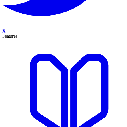
X
Features