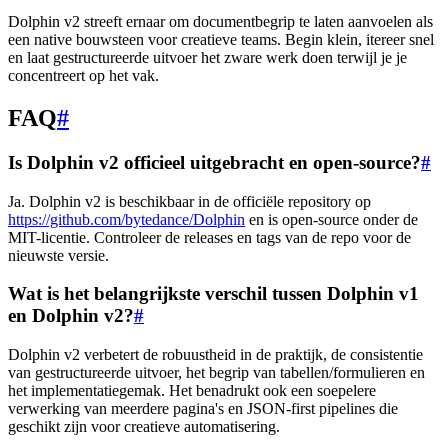
Dolphin v2 streeft ernaar om documentbegrip te laten aanvoelen als
een native bouwsteen voor creatieve teams. Begin klein, itereer snel
en laat gestructureerde uitvoer het zware werk doen terwijl je je
concentreert op het vak.
FAQ
#
Is Dolphin v2 officieel uitgebracht en open-source?
#
Ja. Dolphin v2 is beschikbaar in de officiële repository op
https://github.com/bytedance/Dolphin
en is open-source onder de
MIT-licentie. Controleer de releases en tags van de repo voor de
nieuwste versie.
Wat is het belangrijkste verschil tussen Dolphin v1
en Dolphin v2?
#
Dolphin v2 verbetert de robuustheid in de praktijk, de consistentie
van gestructureerde uitvoer, het begrip van tabellen/formulieren en
het implementatiegemak. Het benadrukt ook een soepelere
verwerking van meerdere pagina's en JSON-first pipelines die
geschikt zijn voor creatieve automatisering.