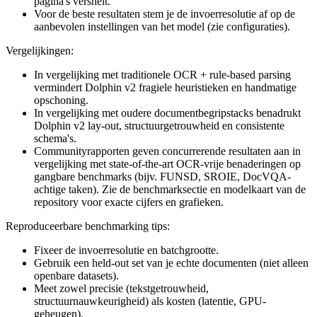
pagina's versnelt.
Voor de beste resultaten stem je de invoerresolutie af op de
aanbevolen instellingen van het model (zie configuraties).
Vergelijkingen:
In vergelijking met traditionele OCR + rule-based parsing
vermindert Dolphin v2 fragiele heuristieken en handmatige
opschoning.
In vergelijking met oudere documentbegripstacks benadrukt
Dolphin v2 lay-out, structuurgetrouwheid en consistente
schema's.
Communityrapporten geven concurrerende resultaten aan in
vergelijking met state-of-the-art OCR-vrije benaderingen op
gangbare benchmarks (bijv. FUNSD, SROIE, DocVQA-
achtige taken). Zie de benchmarksectie en modelkaart van de
repository voor exacte cijfers en grafieken.
Reproduceerbare benchmarking tips:
Fixeer de invoerresolutie en batchgrootte.
Gebruik een held-out set van je echte documenten (niet alleen
openbare datasets).
Meet zowel precisie (tekstgetrouwheid,
structuurnauwkeurigheid) als kosten (latentie, GPU-
geheugen).