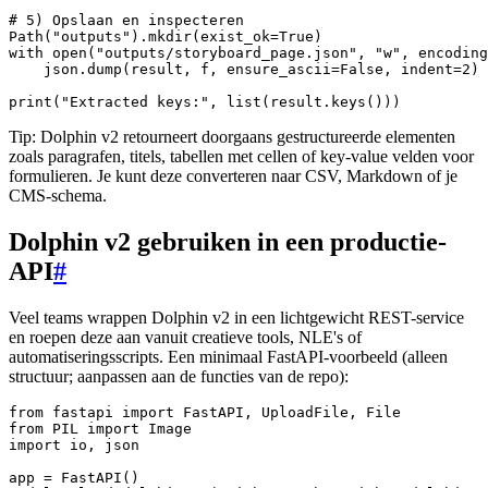
# 5) Opslaan en inspecteren

Path("outputs").mkdir(exist_ok=True)

with open("outputs/storyboard_page.json", "w", encoding
    json.dump(result, f, ensure_ascii=False, indent=2)

Tip: Dolphin v2 retourneert doorgaans gestructureerde elementen
zoals paragrafen, titels, tabellen met cellen of key-value velden voor
formulieren. Je kunt deze converteren naar CSV, Markdown of je
CMS-schema.
Dolphin v2 gebruiken in een productie-
API
#
Veel teams wrappen Dolphin v2 in een lichtgewicht REST-service
en roepen deze aan vanuit creatieve tools, NLE's of
automatiseringsscripts. Een minimaal FastAPI-voorbeeld (alleen
structuur; aanpassen aan de functies van de repo):
from fastapi import FastAPI, UploadFile, File

from PIL import Image

import io, json

app = FastAPI()
