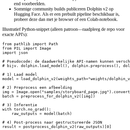
end voorbeelden.
Sommige community builds publiceren Dolphin v2 op
Hugging Face. Als er een prebuilt pipeline beschikbaar is,
probeer deze dan met je browser of een Colab-notebook.
Illustratief Python-snippet (alleen patroon—raadpleeg de repo voor
exacte API's):
from pathlib import Path

from PIL import Image

import json

# Pseudocode: de daadwerkelijke API-namen kunnen versch
# bijv. dolphin.load_model(), dolphin.preprocess(), dol
# 1) Laad model

model = load_dolphin_v2(weights_path="weights/dolphin_v
# 2) Preprocess een afbeelding

img = Image.open("samples/storyboard_page.jpg").convert
batch = preprocess_for_dolphin_v2([img])

# 3) Inferentie

with torch.no_grad():

    raw_outputs = model(batch)

# 4) Post-process naar gestructureerde JSON

result = postprocess_dolphin_v2(raw_outputs)[0]
