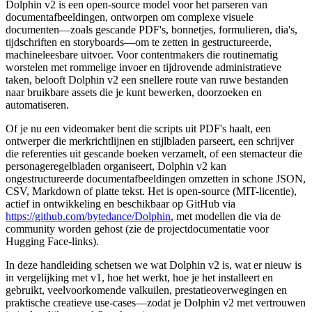
Dolphin v2 is een open-source model voor het parseren van
documentafbeeldingen, ontworpen om complexe visuele
documenten—zoals gescande PDF's, bonnetjes, formulieren, dia's,
tijdschriften en storyboards—om te zetten in gestructureerde,
machineleesbare uitvoer. Voor contentmakers die routinematig
worstelen met rommelige invoer en tijdrovende administratieve
taken, belooft Dolphin v2 een snellere route van ruwe bestanden
naar bruikbare assets die je kunt bewerken, doorzoeken en
automatiseren.
Of je nu een videomaker bent die scripts uit PDF's haalt, een
ontwerper die merkrichtlijnen en stijlbladen parseert, een schrijver
die referenties uit gescande boeken verzamelt, of een stemacteur die
personageregelbladen organiseert, Dolphin v2 kan
ongestructureerde documentafbeeldingen omzetten in schone JSON,
CSV, Markdown of platte tekst. Het is open-source (MIT-licentie),
actief in ontwikkeling en beschikbaar op GitHub via
https://github.com/bytedance/Dolphin
, met modellen die via de
community worden gehost (zie de projectdocumentatie voor
Hugging Face-links).
In deze handleiding schetsen we wat Dolphin v2 is, wat er nieuw is
in vergelijking met v1, hoe het werkt, hoe je het installeert en
gebruikt, veelvoorkomende valkuilen, prestatieoverwegingen en
praktische creatieve use-cases—zodat je Dolphin v2 met vertrouwen