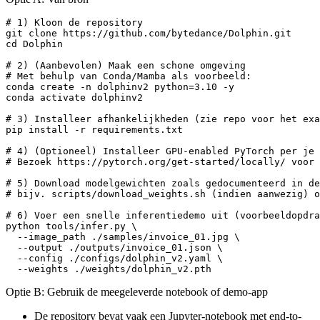
# 1) Kloon de repository

git clone https://github.com/bytedance/Dolphin.git

cd Dolphin

# 2) (Aanbevolen) Maak een schone omgeving

# Met behulp van Conda/Mamba als voorbeeld:

conda create -n dolphinv2 python=3.10 -y

conda activate dolphinv2

# 3) Installeer afhankelijkheden (zie repo voor het exa
pip install -r requirements.txt

# 4) (Optioneel) Installeer GPU-enabled PyTorch per je 
# Bezoek https://pytorch.org/get-started/locally/ voor 
# 5) Download modelgewichten zoals gedocumenteerd in de
# bijv. scripts/download_weights.sh (indien aanwezig) o
# 6) Voer een snelle inferentiedemo uit (voorbeeldopdra
python tools/infer.py \

  --image_path ./samples/invoice_01.jpg \

  --output ./outputs/invoice_01.json \

  --config ./configs/dolphin_v2.yaml \

Optie B: Gebruik de meegeleverde notebook of demo-app
De repository bevat vaak een Jupyter-notebook met end-to-