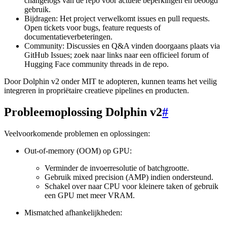
changelogs van de repo voor actuele beperkingen en beoogd
gebruik.
Bijdragen: Het project verwelkomt issues en pull requests.
Open tickets voor bugs, feature requests of
documentatieverbeteringen.
Community: Discussies en Q&A vinden doorgaans plaats via
GitHub Issues; zoek naar links naar een officieel forum of
Hugging Face community threads in de repo.
Door Dolphin v2 onder MIT te adopteren, kunnen teams het veilig
integreren in propriëtaire creatieve pipelines en producten.
Probleemoplossing Dolphin v2
#
Veelvoorkomende problemen en oplossingen:
Out-of-memory (OOM) op GPU:
Verminder de invoerresolutie of batchgrootte.
Gebruik mixed precision (AMP) indien ondersteund.
Schakel over naar CPU voor kleinere taken of gebruik
een GPU met meer VRAM.
Mismatched afhankelijkheden: