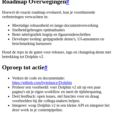
Roadmap Overwegingen
#
Hoewel de exacte roadmap evolueert, kun je voortdurende
verbeteringen verwachten in:
Meertalige robuustheid en lange-documentverwerking
Snelheid/geheugen optimalisaties
Beter tabel/grafiek begrip en figuuronderschriften
Developer tooling: geüpgradede demo's, UI-annotators en
benchmarking harnassen
Houd de repo in de gaten voor releases, tags en changelog-items met
betrekking tot Dolphin v2.
Oproep tot actie
#
Verken de code en documentatie:
https://github.com/bytedance/Dolphin
Probeer een voorbeeld: voer Dolphin v2 uit op een paar
pagina's uit je eigen workflow en meet de tijdsbesparing.
Deel feedback: open issues, stel functies voor en draag
voorbeelden bij die collega-makers helpen.
Integreer: wrap Dolphin v2 in een kleine API en integreer het
deze week in je contentpipeline.