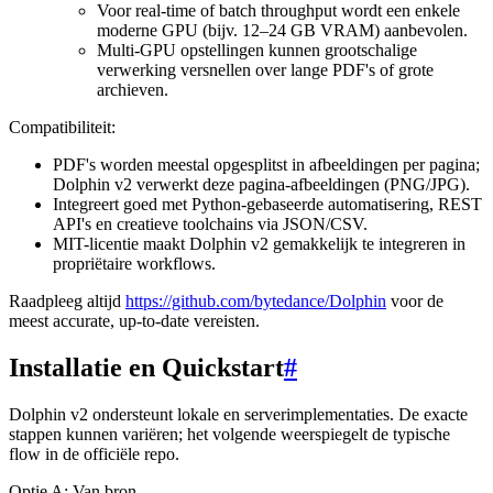
Voor real-time of batch throughput wordt een enkele
moderne GPU (bijv. 12–24 GB VRAM) aanbevolen.
Multi-GPU opstellingen kunnen grootschalige
verwerking versnellen over lange PDF's of grote
archieven.
Compatibiliteit:
PDF's worden meestal opgesplitst in afbeeldingen per pagina;
Dolphin v2 verwerkt deze pagina-afbeeldingen (PNG/JPG).
Integreert goed met Python-gebaseerde automatisering, REST
API's en creatieve toolchains via JSON/CSV.
MIT-licentie maakt Dolphin v2 gemakkelijk te integreren in
propriëtaire workflows.
Raadpleeg altijd
https://github.com/bytedance/Dolphin
voor de
meest accurate, up-to-date vereisten.
Installatie en Quickstart
#
Dolphin v2 ondersteunt lokale en serverimplementaties. De exacte
stappen kunnen variëren; het volgende weerspiegelt de typische
flow in de officiële repo.
Optie A: Van bron