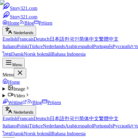
Story321.com
Story321.com
Home
Blog
Prijzen
Nederlands
English
Français
Deutsch
日本語
한국인
简体中文
繁體中文
Italiano
Polski
Türkçe
Nederlands
Arabic
español
Português
Русский
ภา
ไทย
Dansk
Norsk bokmål
Bahasa Indonesia
Menu
Menu
Home
Image
Video
Writing
Blog
Prijzen
Nederlands
English
Français
Deutsch
日本語
한국인
简体中文
繁體中文
Italiano
Polski
Türkçe
Nederlands
Arabic
español
Português
Русский
ภา
ไทย
Dansk
Norsk bokmål
Bahasa Indonesia