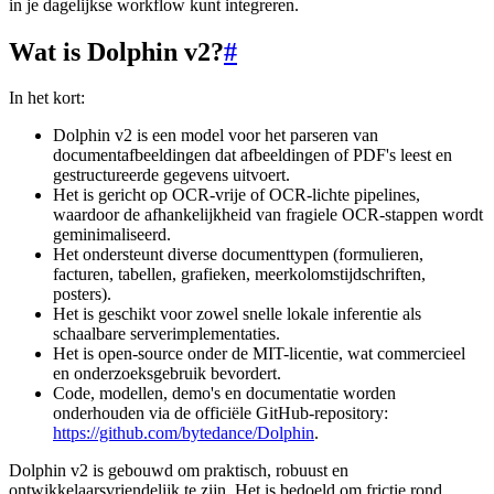
in je dagelijkse workflow kunt integreren.
Wat is Dolphin v2?
#
In het kort:
Dolphin v2 is een model voor het parseren van
documentafbeeldingen dat afbeeldingen of PDF's leest en
gestructureerde gegevens uitvoert.
Het is gericht op OCR-vrije of OCR-lichte pipelines,
waardoor de afhankelijkheid van fragiele OCR-stappen wordt
geminimaliseerd.
Het ondersteunt diverse documenttypen (formulieren,
facturen, tabellen, grafieken, meerkolomstijdschriften,
posters).
Het is geschikt voor zowel snelle lokale inferentie als
schaalbare serverimplementaties.
Het is open-source onder de MIT-licentie, wat commercieel
en onderzoeksgebruik bevordert.
Code, modellen, demo's en documentatie worden
onderhouden via de officiële GitHub-repository:
https://github.com/bytedance/Dolphin
.
Dolphin v2 is gebouwd om praktisch, robuust en
ontwikkelaarsvriendelijk te zijn. Het is bedoeld om frictie rond