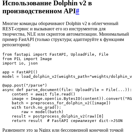
Использование Dolphin v2 в
производственном API
#
Многие команды оборачивают Dolphin v2 в облегченный
REST-сервис и вызывают его из инструментов для
творчества, NLE или скриптов автоматизации. Минимальный
пример FastAPI (только структура; адаптируйте к функциям
репозитория):
from fastapi import FastAPI, UploadFile, File

from PIL import Image

import io, json

app = FastAPI()

model = load_dolphin_v2(weights_path="weights/dolphin_v
@app.post("/parse")

async def parse_document(file: UploadFile = File(...)):

    content = await file.read()

    image = Image.open(io.BytesIO(content)).convert("RG
    batch = preprocess_for_dolphin_v2([image])

    with torch.no_grad():

        raw = model(batch)

    result = postprocess_dolphin_v2(raw)[0]

Разверните это за Nginx или бессерверной конечной точкой