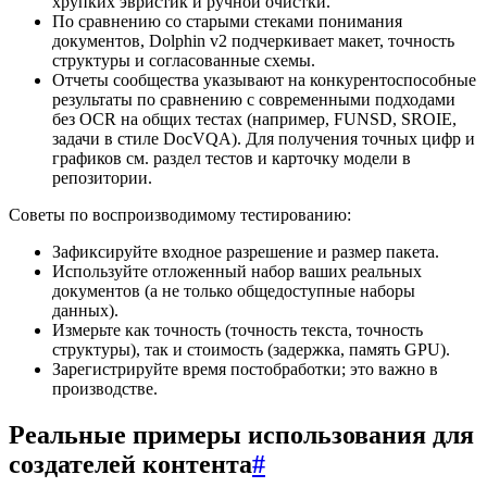
хрупких эвристик и ручной очистки.
По сравнению со старыми стеками понимания
документов, Dolphin v2 подчеркивает макет, точность
структуры и согласованные схемы.
Отчеты сообщества указывают на конкурентоспособные
результаты по сравнению с современными подходами
без OCR на общих тестах (например, FUNSD, SROIE,
задачи в стиле DocVQA). Для получения точных цифр и
графиков см. раздел тестов и карточку модели в
репозитории.
Советы по воспроизводимому тестированию:
Зафиксируйте входное разрешение и размер пакета.
Используйте отложенный набор ваших реальных
документов (а не только общедоступные наборы
данных).
Измерьте как точность (точность текста, точность
структуры), так и стоимость (задержка, память GPU).
Зарегистрируйте время постобработки; это важно в
производстве.
Реальные примеры использования для
создателей контента
#