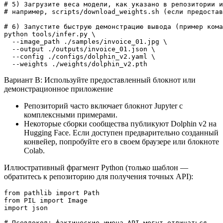
# 5) Загрузите веса модели, как указано в репозитории и
# например, scripts/download_weights.sh (если предостав
# 6) Запустите быструю демонстрацию вывода (пример кома
python tools/infer.py \

  --image_path ./samples/invoice_01.jpg \

  --output ./outputs/invoice_01.json \

  --config ./configs/dolphin_v2.yaml \

Вариант B: Используйте предоставленный блокнот или
демонстрационное приложение
Репозиторий часто включает блокнот Jupyter с
комплексными примерами.
Некоторые сборки сообщества публикуют Dolphin v2 на
Hugging Face. Если доступен предварительно созданный
конвейер, попробуйте его в своем браузере или блокноте
Colab.
Иллюстративный фрагмент Python (только шаблон —
обратитесь к репозиторию для получения точных API):
from pathlib import Path

from PIL import Image

import json

# Псевдокод: фактические имена API могут отличаться
