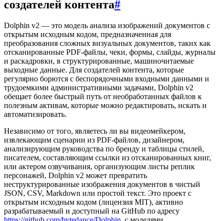
создателей контента
#
Dolphin v2 — это модель анализа изображений документов с
открытым исходным кодом, предназначенная для
преобразования сложных визуальных документов, таких как
отсканированные PDF-файлы, чеки, формы, слайды, журналы
и раскадровки, в структурированные, машиночитаемые
выходные данные. Для создателей контента, которые
регулярно борются с беспорядочными входными данными и
трудоемкими административными задачами, Dolphin v2
обещает более быстрый путь от необработанных файлов к
полезным активам, которые можно редактировать, искать и
автоматизировать.
Независимо от того, являетесь ли вы видеомейкером,
извлекающим сценарии из PDF-файлов, дизайнером,
анализирующим руководства по бренду и таблицы стилей,
писателем, составляющим ссылки из отсканированных книг,
или актером озвучивания, организующим листы реплик
персонажей, Dolphin v2 может превратить
неструктурированные изображения документов в чистый
JSON, CSV, Markdown или простой текст. Это проект с
открытым исходным кодом (лицензия MIT), активно
разрабатываемый и доступный на GitHub по адресу
https://github.com/bytedance/Dolphin
, с моделями,