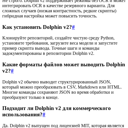
Не строго. Dolphin v2 поддерживает режимы без OCR и может
интегрировать OCR в качестве резервного варианта. Для
сложных случаев (низкая контрастность, редкие скрипты)
гибридная настройка может повысить точность.
Как установить Dolphin v2?
#
Клонируйте репозиторий, создайте чистую среду Python,
установите требования, загрузите веса модели и запустите
пример скрипта вывода. Точные шаги и команды
задокументированы в репозитории Dolphin v2.
Какие форматы файлов может выводить Dolphin
v2?
#
Dolphin v2 обычно выводит структурированный JSON,
который можно преобразовать в CSV, Markdown или HTML.
Многие команды сохраняют JSON во время обработки и
преобразуют только в конце.
Подходит ли Dolphin v2 для коммерческого
использования?
#
Да. Dolphin v2 выпущен под лицензией MIT, которая является