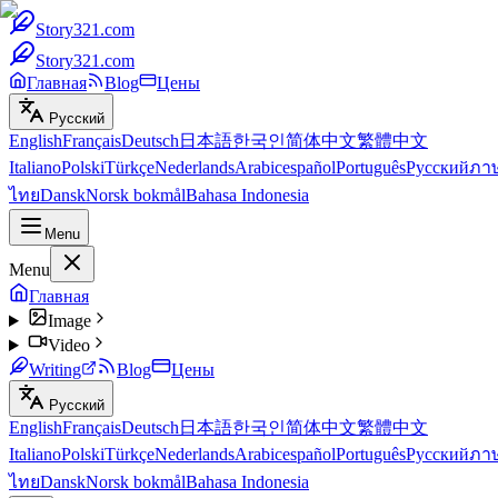
Story321.com
Story321.com
Главная
Blog
Цены
Русский
English
Français
Deutsch
日本語
한국인
简体中文
繁體中文
Italiano
Polski
Türkçe
Nederlands
Arabic
español
Português
Русский
ภา
ไทย
Dansk
Norsk bokmål
Bahasa Indonesia
Menu
Menu
Главная
Image
Video
Writing
Blog
Цены
Русский
English
Français
Deutsch
日本語
한국인
简体中文
繁體中文
Italiano
Polski
Türkçe
Nederlands
Arabic
español
Português
Русский
ภา
ไทย
Dansk
Norsk bokmål
Bahasa Indonesia