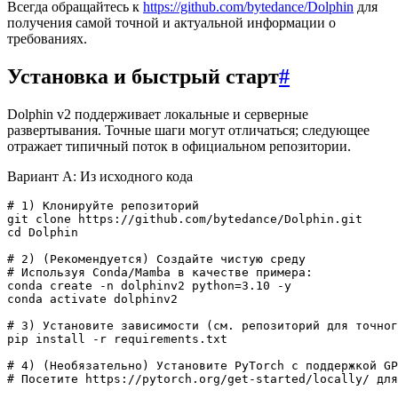
Всегда обращайтесь к
https://github.com/bytedance/Dolphin
для
получения самой точной и актуальной информации о
требованиях.
Установка и быстрый старт
#
Dolphin v2 поддерживает локальные и серверные
развертывания. Точные шаги могут отличаться; следующее
отражает типичный поток в официальном репозитории.
Вариант A: Из исходного кода
# 1) Клонируйте репозиторий

git clone https://github.com/bytedance/Dolphin.git

cd Dolphin

# 2) (Рекомендуется) Создайте чистую среду

# Используя Conda/Mamba в качестве примера:

conda create -n dolphinv2 python=3.10 -y

conda activate dolphinv2

# 3) Установите зависимости (см. репозиторий для точног
pip install -r requirements.txt

# 4) (Необязательно) Установите PyTorch с поддержкой GP
# Посетите https://pytorch.org/get-started/locally/ для