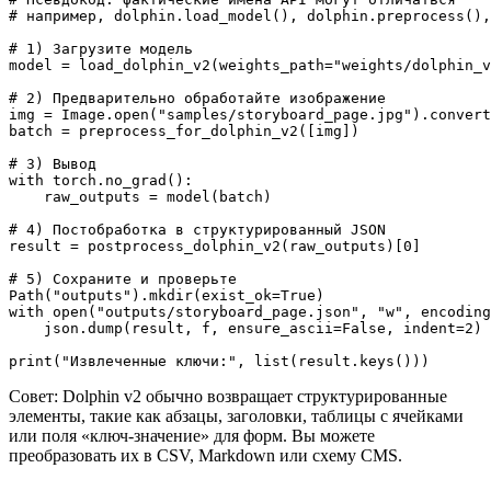
# например, dolphin.load_model(), dolphin.preprocess(),
# 1) Загрузите модель

model = load_dolphin_v2(weights_path="weights/dolphin_v
# 2) Предварительно обработайте изображение

img = Image.open("samples/storyboard_page.jpg").convert
batch = preprocess_for_dolphin_v2([img])

# 3) Вывод

with torch.no_grad():

    raw_outputs = model(batch)

# 4) Постобработка в структурированный JSON

result = postprocess_dolphin_v2(raw_outputs)[0]

# 5) Сохраните и проверьте

Path("outputs").mkdir(exist_ok=True)

with open("outputs/storyboard_page.json", "w", encoding
    json.dump(result, f, ensure_ascii=False, indent=2)

Совет: Dolphin v2 обычно возвращает структурированные
элементы, такие как абзацы, заголовки, таблицы с ячейками
или поля «ключ-значение» для форм. Вы можете
преобразовать их в CSV, Markdown или схему CMS.