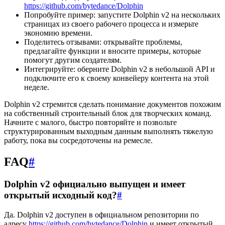
https://github.com/bytedance/Dolphin
Попробуйте пример: запустите Dolphin v2 на нескольких
страницах из своего рабочего процесса и измерьте
экономию времени.
Поделитесь отзывами: открывайте проблемы,
предлагайте функции и вносите примеры, которые
помогут другим создателям.
Интегрируйте: оберните Dolphin v2 в небольшой API и
подключите его к своему конвейеру контента на этой
неделе.
Dolphin v2 стремится сделать понимание документов похожим
на собственный строительный блок для творческих команд.
Начните с малого, быстро повторяйте и позвольте
структурированным выходным данным выполнять тяжелую
работу, пока вы сосредоточены на ремесле.
FAQ
#
Dolphin v2 официально выпущен и имеет
открытый исходный код?
#
Да. Dolphin v2 доступен в официальном репозитории по
адресу
https://github.com/bytedance/Dolphin
и имеет открытый