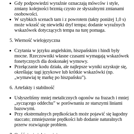
Gdy podpowiedzi wyraźnie oznaczają mówców i style,
zmiany kolejności brzmią czysto ze słyszalnymi zmianami
osobowości.
W szybkich scenach tam i z powrotem (takty poniżej 1,0 s)
może wkraść się niewielki dryf tempa; dodanie wyraźnych
wskazówek dotyczących tempa na turę pomaga.
Wierność wielojęzyczna
Czytania w języku angielskim, hiszpańskim i hindi były
mocne. Rzeczowniki własne czasami wymagają wskazówek
fonetycznych dla doskonałej wymowy.
Przełączanie kodu działa, ale najlepsze wyniki uzyskuje się,
określając tagi językowe lub krótkie wskazówki (np.
„wymawiaj tę markę po hiszpańsku”).
Artefakty i stabilność
Usłyszeliśmy mniej metalicznych ogonów na frazach i mniej
„syczącego oddechu” w porównaniu ze starszymi liniami
bazowymi.
Przy ekstremalnych prędkościach może pojawić się łagodny
staccato; zmniejszenie prędkości lub dodanie naturalnych
przerw rozwiązuje problem.