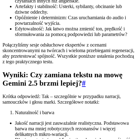
czytaniach innych niż angielskie.
Artefakty i stabilność: Usterki, sybilanty, obcinanie lub
dziwne oddechy.
Opóźnienie i determinizm: Czas uruchamiania do audio i
powtarzalność wyjścia.
Edytowalność: Jak łatwo można zmienić ton, prędkość i
sformułowania za pomocą podpowiedzi lub parametrów?
Połączyliśmy sesje odsłuchowe ekspertów z ocenami
skoncentrowanymi na twórcach i wieloma przebiegami regeneracji,
aby przetestować spójność. Wszystkie poniższe ustalenia pochodzą
z tego praktycznego testu.
Wyniki: Czy zamiana tekstu na mowę
Gemini 2.5 brzmi lepiej?
#
Krótka odpowiedź: Tak – szczególnie w przypadku narracji,
samouczków i głosu marki. Szczegółowe notatki:
Naturalność i barwa
Jakość narracji jest zauważalnie realistyczna. Podstawowa
barwa ma mniej robotycznych rezonansów i więcej
delikatnych mikro-wariacji.