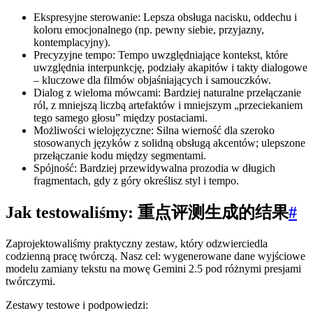
Ekspresyjne sterowanie: Lepsza obsługa nacisku, oddechu i
koloru emocjonalnego (np. pewny siebie, przyjazny,
kontemplacyjny).
Precyzyjne tempo: Tempo uwzględniające kontekst, które
uwzględnia interpunkcję, podziały akapitów i takty dialogowe
– kluczowe dla filmów objaśniających i samouczków.
Dialog z wieloma mówcami: Bardziej naturalne przełączanie
ról, z mniejszą liczbą artefaktów i mniejszym „przeciekaniem
tego samego głosu” między postaciami.
Możliwości wielojęzyczne: Silna wierność dla szeroko
stosowanych języków z solidną obsługą akcentów; ulepszone
przełączanie kodu między segmentami.
Spójność: Bardziej przewidywalna prozodia w długich
fragmentach, gdy z góry określisz styl i tempo.
Jak testowaliśmy: 重点评测生成的结果
#
Zaprojektowaliśmy praktyczny zestaw, który odzwierciedla
codzienną pracę twórczą. Nasz cel: wygenerowane dane wyjściowe
modelu zamiany tekstu na mowę Gemini 2.5 pod różnymi presjami
twórczymi.
Zestawy testowe i podpowiedzi: