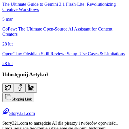
The Ultimate Guide to Gemini 3.1 Flash-Lite: Revolutionizing
Creative Workflows
5 mar
CoPaw: The Ultimate Open-Source AI Assistant for Content
Creators
28 lut
OpenClaw Obsidian Skill Review: Setup, Use Cases & Limitations
28 lut
Udostępnij Artykuł
Skopiuj Link
Story321.com
Story321.com to narzędzie AI dla pisarzy i twórców opowieści,
umożliwiające tworzenie i dzielenie się swoimi historiami,