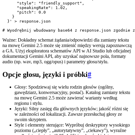
      "style": "friendly_support",

      "speakingRate": 1.02,

      "pitch": 0.0

    }

  }' > response.json

Ważne: Dokładny schemat żądania/odpowiedzi dla zamiany tekstu
na mowę Gemini 2.5 może się zmienić między wersją zapoznawczą
a GA. Użyj eksploratora schematów API w AI Studio lub oficjalnej
dokumentacji Gemini API, aby uzyskać najnowsze pola, formaty
audio (np. wav, mp3, ogg/opus) i parametry głosu/stylu.
Opcje głosu, języki i próbki
#
Głosy: Spodziewaj się wielu rodzin głosów (ogólny,
gawędziarz, konwersacyjny, postać). Katalog zamiany tekstu
na mowę Gemini 2.5 może zawierać warianty według
regionu i stylu.
Języki: Silny zasięg dla głównych języków; jakość różni się
w zależności od lokalizacji. Zawsze przesłuchaj głosy ze
swoim skryptem.
Style i elementy sterujące: Wypróbuj deskryptory wysokiego
poziomu („ciepły”, „autorytatywny”, „ciekawy”), wyraźne