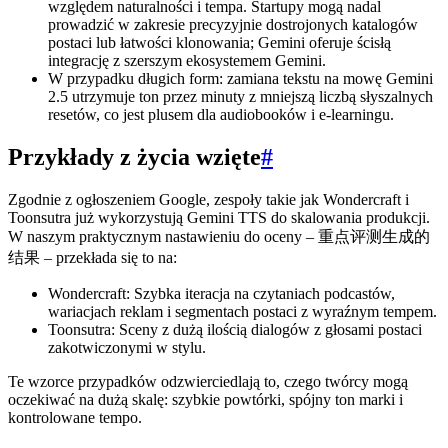
względem naturalności i tempa. Startupy mogą nadal
prowadzić w zakresie precyzyjnie dostrojonych katalogów
postaci lub łatwości klonowania; Gemini oferuje ścisłą
integrację z szerszym ekosystemem Gemini.
W przypadku długich form: zamiana tekstu na mowę Gemini
2.5 utrzymuje ton przez minuty z mniejszą liczbą słyszalnych
resetów, co jest plusem dla audiobooków i e-learningu.
Przykłady z życia wzięte
#
Zgodnie z ogłoszeniem Google, zespoły takie jak Wondercraft i
Toonsutra już wykorzystują Gemini TTS do skalowania produkcji.
W naszym praktycznym nastawieniu do oceny – 重点评测生成的
结果 – przekłada się to na:
Wondercraft: Szybka iteracja na czytaniach podcastów,
wariacjach reklam i segmentach postaci z wyraźnym tempem.
Toonsutra: Sceny z dużą ilością dialogów z głosami postaci
zakotwiczonymi w stylu.
Te wzorce przypadków odzwierciedlają to, czego twórcy mogą
oczekiwać na dużą skalę: szybkie powtórki, spójny ton marki i
kontrolowane tempo.