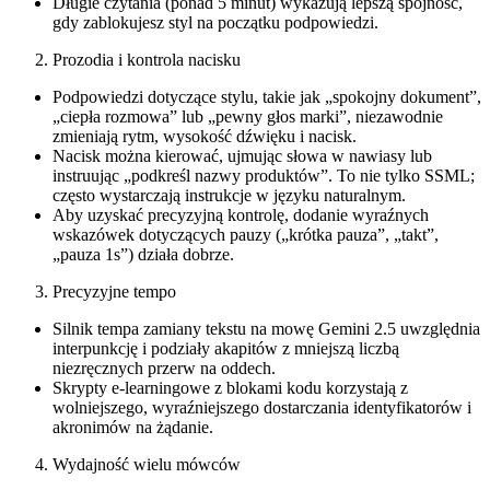
Długie czytania (ponad 5 minut) wykazują lepszą spójność,
gdy zablokujesz styl na początku podpowiedzi.
Prozodia i kontrola nacisku
Podpowiedzi dotyczące stylu, takie jak „spokojny dokument”,
„ciepła rozmowa” lub „pewny głos marki”, niezawodnie
zmieniają rytm, wysokość dźwięku i nacisk.
Nacisk można kierować, ujmując słowa w nawiasy lub
instruując „podkreśl nazwy produktów”. To nie tylko SSML;
często wystarczają instrukcje w języku naturalnym.
Aby uzyskać precyzyjną kontrolę, dodanie wyraźnych
wskazówek dotyczących pauzy („krótka pauza”, „takt”,
„pauza 1s”) działa dobrze.
Precyzyjne tempo
Silnik tempa zamiany tekstu na mowę Gemini 2.5 uwzględnia
interpunkcję i podziały akapitów z mniejszą liczbą
niezręcznych przerw na oddech.
Skrypty e-learningowe z blokami kodu korzystają z
wolniejszego, wyraźniejszego dostarczania identyfikatorów i
akronimów na żądanie.
Wydajność wielu mówców