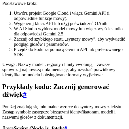
Podstawowe kroki:
Utwórz projekt Google Cloud i włącz Gemini API (i
odpowiednie funkcje mowy).
Wygeneruj klucz API lub użyj poświadczeń OAuth.
W AI Studio wybierz model mowy lub włącz wyjście audio
dla odpowiedzi Gemini 2.5.
Zacznij od szybkiego startu „syntezy mowy”, aby wyświetlić
podgląd głosów i parametrów.
Przejdź do kodu za pomocą Gemini API lub preferowanego
SDK.
Uwaga: Nazwy modeli, regiony i limity ewoluują – zawsze
sprawdzaj najnowszą dokumentację, aby uzyskać prawidłowy
identyfikator modelu i obsługiwane formaty wyjściowe.
Przykłady kodu: Zacznij generować
dźwięk
#
Poniżej znajdują się minimalne wzorce do syntezy mowy z tekstu.
Zastąp symbole zastępcze bieżącymi identyfikatorami modeli i
nazwami głosów z dokumentacji.
JavaScript (Node.js, fetch)
#