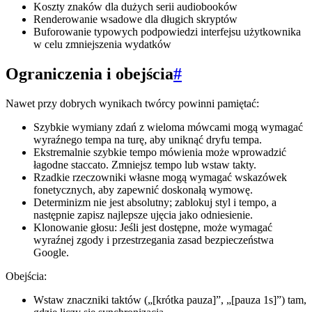
Koszty znaków dla dużych serii audiobooków
Renderowanie wsadowe dla długich skryptów
Buforowanie typowych podpowiedzi interfejsu użytkownika
w celu zmniejszenia wydatków
Ograniczenia i obejścia
#
Nawet przy dobrych wynikach twórcy powinni pamiętać:
Szybkie wymiany zdań z wieloma mówcami mogą wymagać
wyraźnego tempa na turę, aby uniknąć dryfu tempa.
Ekstremalnie szybkie tempo mówienia może wprowadzić
łagodne staccato. Zmniejsz tempo lub wstaw takty.
Rzadkie rzeczowniki własne mogą wymagać wskazówek
fonetycznych, aby zapewnić doskonałą wymowę.
Determinizm nie jest absolutny; zablokuj styl i tempo, a
następnie zapisz najlepsze ujęcia jako odniesienie.
Klonowanie głosu: Jeśli jest dostępne, może wymagać
wyraźnej zgody i przestrzegania zasad bezpieczeństwa
Google.
Obejścia:
Wstaw znaczniki taktów („[krótka pauza]”, „[pauza 1s]”) tam,