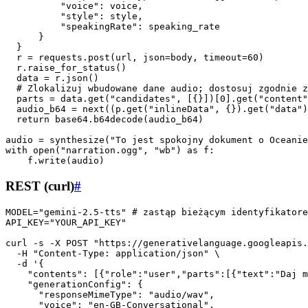
          "voice": voice,

          "style": style,

          "speakingRate": speaking_rate

      }

  }

  r = requests.post(url, json=body, timeout=60)

  r.raise_for_status()

  data = r.json()

  # Zlokalizuj wbudowane dane audio; dostosuj zgodnie z
  parts = data.get("candidates", [{}])[0].get("content"
  audio_b64 = next((p.get("inlineData", {}).get("data")
  return base64.b64decode(audio_b64)

audio = synthesize("To jest spokojny dokument o Oceanie
with open("narration.ogg", "wb") as f:

REST (curl)
#
MODEL="gemini-2.5-tts" # zastąp bieżącym identyfikatore
API_KEY="YOUR_API_KEY"

curl -s -X POST "https://generativelanguage.googleapis.
  -H "Content-Type: application/json" \

  -d '{

    "contents": [{"role":"user","parts":[{"text":"Daj m
    "generationConfig": {

      "responseMimeType": "audio/wav",

      "voice": "en-GB-Conversational",
