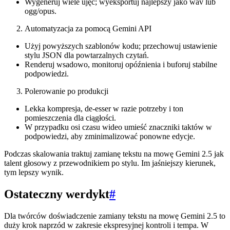
Wygeneruj wiele ujęć; wyeksportuj najlepszy jako wav lub
ogg/opus.
Automatyzacja za pomocą Gemini API
Użyj powyższych szablonów kodu; przechowuj ustawienie
stylu JSON dla powtarzalnych czytań.
Renderuj wsadowo, monitoruj opóźnienia i buforuj stabilne
podpowiedzi.
Polerowanie po produkcji
Lekka kompresja, de-esser w razie potrzeby i ton
pomieszczenia dla ciągłości.
W przypadku osi czasu wideo umieść znaczniki taktów w
podpowiedzi, aby zminimalizować ponowne edycje.
Podczas skalowania traktuj zamianę tekstu na mowę Gemini 2.5 jak
talent głosowy z przewodnikiem po stylu. Im jaśniejszy kierunek,
tym lepszy wynik.
Ostateczny werdykt
#
Dla twórców doświadczenie zamiany tekstu na mowę Gemini 2.5 to
duży krok naprzód w zakresie ekspresyjnej kontroli i tempa. W