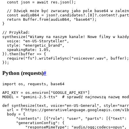
  const json = await res.json();

  // Dźwięk może być zwracany jako pole base64 w zależn
  const audioB64 = json?.candidates?.[0]?.content?.part
  return Buffer.from(audioB64, "base64");

}

// Przykład:

synthesize("Witamy na naszym kanale! Nowe filmy w każdy
  voice: "en-US-Storyteller",

  style: "energetic_brand",

  speakingRate: 1.05,

}).then(buffer => {

  require("fs").writeFileSync("voiceover.wav", buffer);

Python (requests)
#
import os, requests, base64

API_KEY = os.environ["GOOGLE_API_KEY"]

MODEL = "gemini-2.5-tts"  # sprawdź najnowszą nazwę mod
def synthesize(text, voice="en-US-General", style="narr
  url = f"https://generativelanguage.googleapis.com/v1b
  body = {

      "contents": [{"role": "user", "parts": [{"text": 
      "generationConfig": {

          "responseMimeType": "audio/ogg;codecs=opus",
