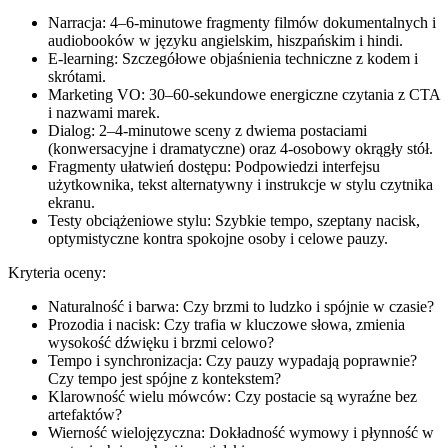
Narracja: 4–6-minutowe fragmenty filmów dokumentalnych i
audiobooków w języku angielskim, hiszpańskim i hindi.
E-learning: Szczegółowe objaśnienia techniczne z kodem i
skrótami.
Marketing VO: 30–60-sekundowe energiczne czytania z CTA
i nazwami marek.
Dialog: 2–4-minutowe sceny z dwiema postaciami
(konwersacyjne i dramatyczne) oraz 4-osobowy okrągły stół.
Fragmenty ułatwień dostępu: Podpowiedzi interfejsu
użytkownika, tekst alternatywny i instrukcje w stylu czytnika
ekranu.
Testy obciążeniowe stylu: Szybkie tempo, szeptany nacisk,
optymistyczne kontra spokojne osoby i celowe pauzy.
Kryteria oceny:
Naturalność i barwa: Czy brzmi to ludzko i spójnie w czasie?
Prozodia i nacisk: Czy trafia w kluczowe słowa, zmienia
wysokość dźwięku i brzmi celowo?
Tempo i synchronizacja: Czy pauzy wypadają poprawnie?
Czy tempo jest spójne z kontekstem?
Klarowność wielu mówców: Czy postacie są wyraźne bez
artefaktów?
Wierność wielojęzyczna: Dokładność wymowy i płynność w