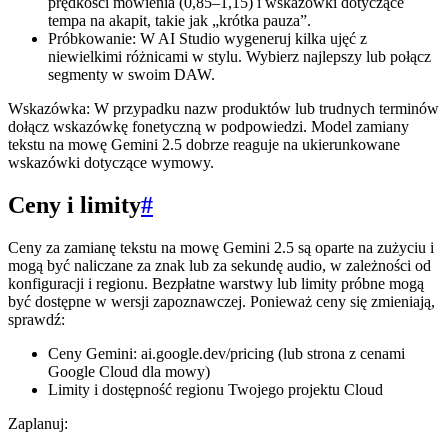
prędkości mówienia (0,85–1,15) i wskazówki dotyczące
tempa na akapit, takie jak „krótka pauza”.
Próbkowanie: W AI Studio wygeneruj kilka ujęć z
niewielkimi różnicami w stylu. Wybierz najlepszy lub połącz
segmenty w swoim DAW.
Wskazówka: W przypadku nazw produktów lub trudnych terminów
dołącz wskazówkę fonetyczną w podpowiedzi. Model zamiany
tekstu na mowę Gemini 2.5 dobrze reaguje na ukierunkowane
wskazówki dotyczące wymowy.
Ceny i limity
#
Ceny za zamianę tekstu na mowę Gemini 2.5 są oparte na zużyciu i
mogą być naliczane za znak lub za sekundę audio, w zależności od
konfiguracji i regionu. Bezpłatne warstwy lub limity próbne mogą
być dostępne w wersji zapoznawczej. Ponieważ ceny się zmieniają,
sprawdź:
Ceny Gemini: ai.google.dev/pricing (lub strona z cenami
Google Cloud dla mowy)
Limity i dostępność regionu Twojego projektu Cloud
Zaplanuj: