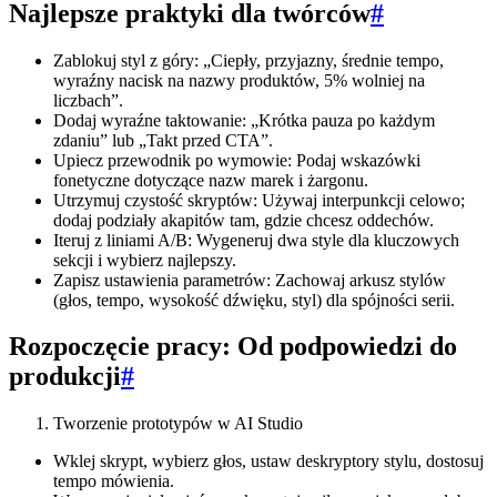
Najlepsze praktyki dla twórców
#
Zablokuj styl z góry: „Ciepły, przyjazny, średnie tempo,
wyraźny nacisk na nazwy produktów, 5% wolniej na
liczbach”.
Dodaj wyraźne taktowanie: „Krótka pauza po każdym
zdaniu” lub „Takt przed CTA”.
Upiecz przewodnik po wymowie: Podaj wskazówki
fonetyczne dotyczące nazw marek i żargonu.
Utrzymuj czystość skryptów: Używaj interpunkcji celowo;
dodaj podziały akapitów tam, gdzie chcesz oddechów.
Iteruj z liniami A/B: Wygeneruj dwa style dla kluczowych
sekcji i wybierz najlepszy.
Zapisz ustawienia parametrów: Zachowaj arkusz stylów
(głos, tempo, wysokość dźwięku, styl) dla spójności serii.
Rozpoczęcie pracy: Od podpowiedzi do
produkcji
#
Tworzenie prototypów w AI Studio
Wklej skrypt, wybierz głos, ustaw deskryptory stylu, dostosuj
tempo mówienia.