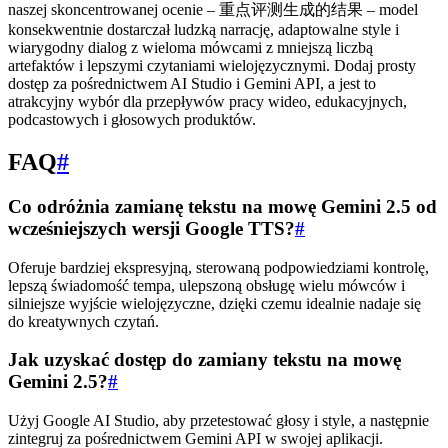
naszej skoncentrowanej ocenie – 重点评测生成的结果 – model
konsekwentnie dostarczał ludzką narrację, adaptowalne style i
wiarygodny dialog z wieloma mówcami z mniejszą liczbą
artefaktów i lepszymi czytaniami wielojęzycznymi. Dodaj prosty
dostęp za pośrednictwem AI Studio i Gemini API, a jest to
atrakcyjny wybór dla przepływów pracy wideo, edukacyjnych,
podcastowych i głosowych produktów.
FAQ
#
Co odróżnia zamianę tekstu na mowę Gemini 2.5 od
wcześniejszych wersji Google TTS?
#
Oferuje bardziej ekspresyjną, sterowaną podpowiedziami kontrolę,
lepszą świadomość tempa, ulepszoną obsługę wielu mówców i
silniejsze wyjście wielojęzyczne, dzięki czemu idealnie nadaje się
do kreatywnych czytań.
Jak uzyskać dostęp do zamiany tekstu na mowę
Gemini 2.5?
#
Użyj Google AI Studio, aby przetestować głosy i style, a następnie
zintegruj za pośrednictwem Gemini API w swojej aplikacji.