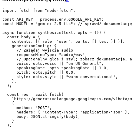
import fetch from "node-fetch";

const API_KEY = process.env.GOOGLE_API_KEY;

const MODEL = "gemini-2.5-tts"; // sprawdź dokumentację
async function synthesize(text, opts = {}) {

  const body = {

    contents: [{ role: "user", parts: [{ text }] }],

    generationConfig: {

      // Zażądaj wyjścia audio

      responseMimeType: "audio/wav",

      // Opcjonalny głos i styl; zobacz dokumentację, a
      voice: opts.voice || "en-US-General",

      speakingRate: opts.speakingRate || 1.0,

      pitch: opts.pitch || 0.0,

      style: opts.style || "warm_conversational",

    },

  };

  const res = await fetch(

    `https://generativelanguage.googleapis.com/v1beta/m
    {

      method: "POST",

      headers: { "Content-Type": "application/json" },

      body: JSON.stringify(body),

    }

  );
