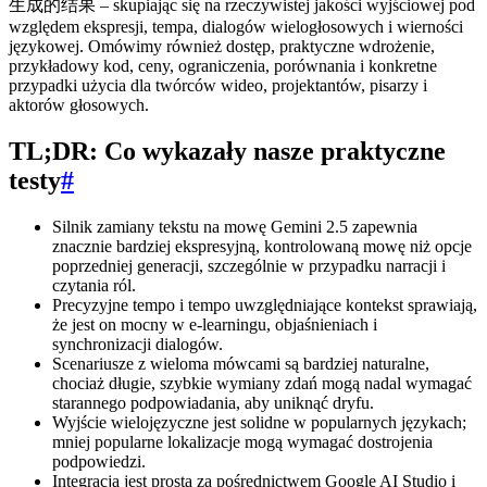
生成的结果 – skupiając się na rzeczywistej jakości wyjściowej pod
względem ekspresji, tempa, dialogów wielogłosowych i wierności
językowej. Omówimy również dostęp, praktyczne wdrożenie,
przykładowy kod, ceny, ograniczenia, porównania i konkretne
przypadki użycia dla twórców wideo, projektantów, pisarzy i
aktorów głosowych.
TL;DR: Co wykazały nasze praktyczne
testy
#
Silnik zamiany tekstu na mowę Gemini 2.5 zapewnia
znacznie bardziej ekspresyjną, kontrolowaną mowę niż opcje
poprzedniej generacji, szczególnie w przypadku narracji i
czytania ról.
Precyzyjne tempo i tempo uwzględniające kontekst sprawiają,
że jest on mocny w e-learningu, objaśnieniach i
synchronizacji dialogów.
Scenariusze z wieloma mówcami są bardziej naturalne,
chociaż długie, szybkie wymiany zdań mogą nadal wymagać
starannego podpowiadania, aby uniknąć dryfu.
Wyjście wielojęzyczne jest solidne w popularnych językach;
mniej popularne lokalizacje mogą wymagać dostrojenia
podpowiedzi.
Integracja jest prosta za pośrednictwem Google AI Studio i