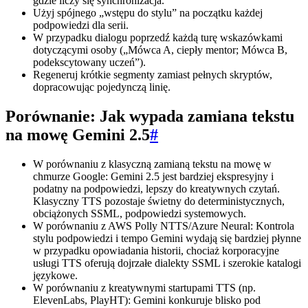
gdzie liczy się synchronizacja.
Użyj spójnego „wstępu do stylu” na początku każdej
podpowiedzi dla serii.
W przypadku dialogu poprzedź każdą turę wskazówkami
dotyczącymi osoby („Mówca A, ciepły mentor; Mówca B,
podekscytowany uczeń”).
Regeneruj krótkie segmenty zamiast pełnych skryptów,
dopracowując pojedynczą linię.
Porównanie: Jak wypada zamiana tekstu
na mowę Gemini 2.5
#
W porównaniu z klasyczną zamianą tekstu na mowę w
chmurze Google: Gemini 2.5 jest bardziej ekspresyjny i
podatny na podpowiedzi, lepszy do kreatywnych czytań.
Klasyczny TTS pozostaje świetny do deterministycznych,
obciążonych SSML, podpowiedzi systemowych.
W porównaniu z AWS Polly NTTS/Azure Neural: Kontrola
stylu podpowiedzi i tempo Gemini wydają się bardziej płynne
w przypadku opowiadania historii, chociaż korporacyjne
usługi TTS oferują dojrzałe dialekty SSML i szerokie katalogi
językowe.
W porównaniu z kreatywnymi startupami TTS (np.
ElevenLabs, PlayHT): Gemini konkuruje blisko pod