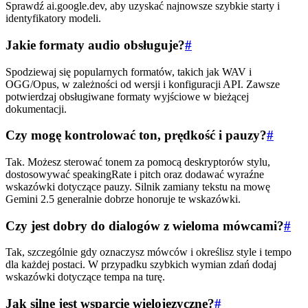
Sprawdź ai.google.dev, aby uzyskać najnowsze szybkie starty i
identyfikatory modeli.
Jakie formaty audio obsługuje?
#
Spodziewaj się popularnych formatów, takich jak WAV i
OGG/Opus, w zależności od wersji i konfiguracji API. Zawsze
potwierdzaj obsługiwane formaty wyjściowe w bieżącej
dokumentacji.
Czy mogę kontrolować ton, prędkość i pauzy?
#
Tak. Możesz sterować tonem za pomocą deskryptorów stylu,
dostosowywać speakingRate i pitch oraz dodawać wyraźne
wskazówki dotyczące pauzy. Silnik zamiany tekstu na mowę
Gemini 2.5 generalnie dobrze honoruje te wskazówki.
Czy jest dobry do dialogów z wieloma mówcami?
#
Tak, szczególnie gdy oznaczysz mówców i określisz style i tempo
dla każdej postaci. W przypadku szybkich wymian zdań dodaj
wskazówki dotyczące tempa na turę.
Jak silne jest wsparcie wielojęzyczne?
#