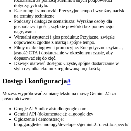
rozdziałach za pomocą zdefiniowanych podpowiedzi
dotyczących stylu.
E-learning i samouczki: Precyzyjne tempo i wyraźny nacisk
na terminy techniczne.
Podcasty i dialogi ze scenariusza: Wyraźne osoby dla
gospodarzy i gości; szybkie powtórki bez ponownego
nagrywania.
Wirtualni asystenci i głos produktu: Przyjazne, zwięzłe
odpowiedzi zgodne z marką i spójne tempo.
Filmy marketingowe i promocyjne: Energetyczne czytania,
jasność CTA i dostarczanie w określonym czasie, aby
dopasować się do cięć.
Dźwięk ułatwień dostępu: Czyste, spójne dostarczanie w
stylu czytnika ekranu z regulowaną prędkością.
Dostęp i konfiguracja
#
Możesz wypróbować zamianę tekstu na mowę Gemini 2.5 za
pośrednictwem:
Google AI Studio: aistudio.google.com
Gemini API (dokumentacja): ai.google.dev
Ogłoszenie i demonstracje:
blog.google/technology/developers/gemini-2-5-text-to-speech/