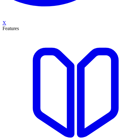
X
Features