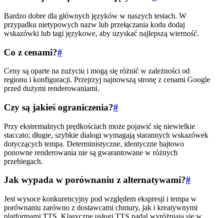
Bardzo dobre dla głównych języków w naszych testach. W
przypadku nietypowych nazw lub przełączania kodu dodaj
wskazówki lub tagi językowe, aby uzyskać najlepszą wierność.
Co z cenami?
#
Ceny są oparte na zużyciu i mogą się różnić w zależności od
regionu i konfiguracji. Przejrzyj najnowszą stronę z cenami Google
przed dużymi renderowaniami.
Czy są jakieś ograniczenia?
#
Przy ekstremalnych prędkościach może pojawić się niewielkie
staccato; długie, szybkie dialogi wymagają starannych wskazówek
dotyczących tempa. Deterministyczne, identyczne bajtowo
ponowne renderowania nie są gwarantowane w różnych
przebiegach.
Jak wypada w porównaniu z alternatywami?
#
Jest wysoce konkurencyjny pod względem ekspresji i tempa w
porównaniu zarówno z dostawcami chmury, jak i kreatywnymi
platformami TTS. Klasyczne usługi TTS nadal wyróżniają się w