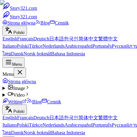
Story321.com
Story321.com
Strona główna
Blog
Cennik
Polski
English
Français
Deutsch
日本語
한국인
简体中文
繁體中文
Italiano
Polski
Türkçe
Nederlands
Arabic
español
Português
Русский
ภา
ไทย
Dansk
Norsk bokmål
Bahasa Indonesia
Menu
Menu
Strona główna
Image
Video
Writing
Blog
Cennik
Polski
English
Français
Deutsch
日本語
한국인
简体中文
繁體中文
Italiano
Polski
Türkçe
Nederlands
Arabic
español
Português
Русский
ภา
ไทย
Dansk
Norsk bokmål
Bahasa Indonesia