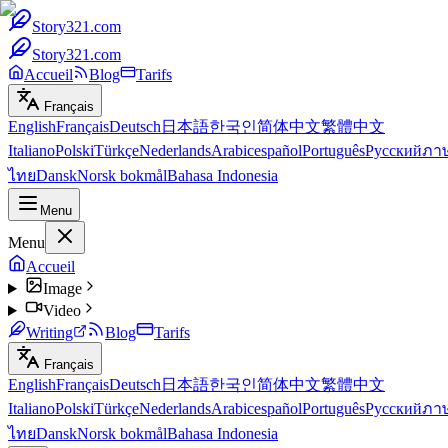
Story321.com
Story321.com
Accueil
Blog
Tarifs
Français
English
Français
Deutsch
日本語
한국인
简体中文
繁體中文
Italiano
Polski
Türkçe
Nederlands
Arabic
español
Português
Русский
ภา
ไทย
Dansk
Norsk bokmål
Bahasa Indonesia
Menu
Menu
Accueil
Image
Video
Writing
Blog
Tarifs
Français
English
Français
Deutsch
日本語
한국인
简体中文
繁體中文
Italiano
Polski
Türkçe
Nederlands
Arabic
español
Português
Русский
ภา
ไทย
Dansk
Norsk bokmål
Bahasa Indonesia