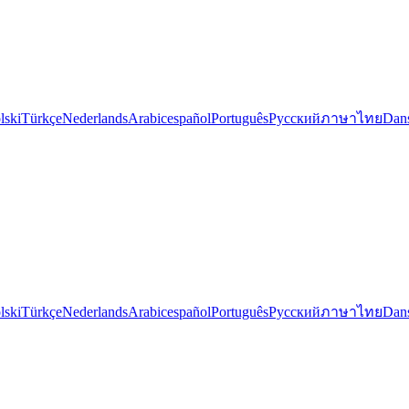
lski
Türkçe
Nederlands
Arabic
español
Português
Русский
ภาษาไทย
Dan
lski
Türkçe
Nederlands
Arabic
español
Português
Русский
ภาษาไทย
Dan