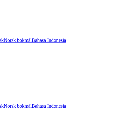
sk
Norsk bokmål
Bahasa Indonesia
sk
Norsk bokmål
Bahasa Indonesia