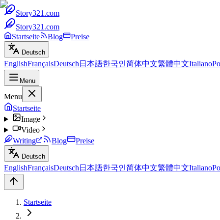
Story321.com
Story321.com
Startseite
Blog
Preise
Deutsch
English
Français
Deutsch
日本語
한국인
简体中文
繁體中文
Italiano
Po
Menu
Menu
Startseite
Image
Video
Writing
Blog
Preise
Deutsch
English
Français
Deutsch
日本語
한국인
简体中文
繁體中文
Italiano
Po
Startseite