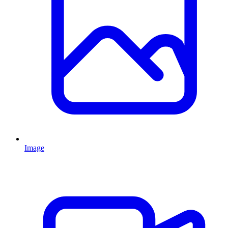
Image