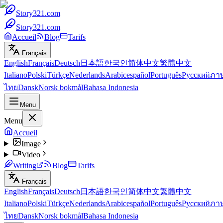
Story321.com
Story321.com
Accueil
Blog
Tarifs
Français
English
Français
Deutsch
日本語
한국인
简体中文
繁體中文
Italiano
Polski
Türkçe
Nederlands
Arabic
español
Português
Русский
ภา
ไทย
Dansk
Norsk bokmål
Bahasa Indonesia
Menu
Menu
Accueil
Image
Video
Writing
Blog
Tarifs
Français
English
Français
Deutsch
日本語
한국인
简体中文
繁體中文
Italiano
Polski
Türkçe
Nederlands
Arabic
español
Português
Русский
ภา
ไทย
Dansk
Norsk bokmål
Bahasa Indonesia