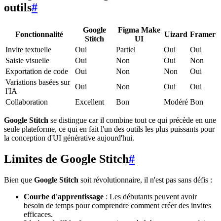
outils
#
Google
Figma Make
Fonctionnalité
Uizard
Framer
Stitch
UI
Invite textuelle
Oui
Partiel
Oui
Oui
Saisie visuelle
Oui
Non
Oui
Non
Exportation de code
Oui
Non
Non
Oui
Variations basées sur
Oui
Non
Oui
Oui
l'IA
Collaboration
Excellent
Bon
Modéré
Bon
Google Stitch
se distingue car il combine tout ce qui précède en une
seule plateforme, ce qui en fait l'un des outils les plus puissants pour
la conception d'UI générative aujourd'hui.
Limites de Google Stitch
#
Bien que
Google Stitch
soit révolutionnaire, il n'est pas sans défis :
Courbe d'apprentissage
: Les débutants peuvent avoir
besoin de temps pour comprendre comment créer des invites
efficaces.