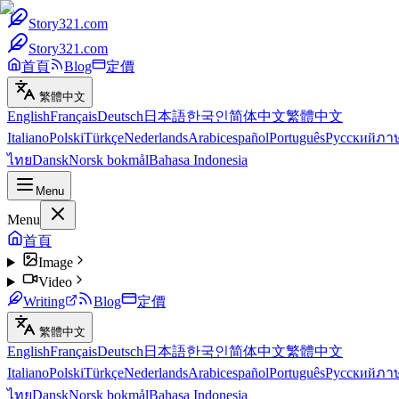
Story321.com
Story321.com
首頁
Blog
定價
繁體中文
English
Français
Deutsch
日本語
한국인
简体中文
繁體中文
Italiano
Polski
Türkçe
Nederlands
Arabic
español
Português
Русский
ภา
ไทย
Dansk
Norsk bokmål
Bahasa Indonesia
Menu
Menu
首頁
Image
Video
Writing
Blog
定價
繁體中文
English
Français
Deutsch
日本語
한국인
简体中文
繁體中文
Italiano
Polski
Türkçe
Nederlands
Arabic
español
Português
Русский
ภา
ไทย
Dansk
Norsk bokmål
Bahasa Indonesia