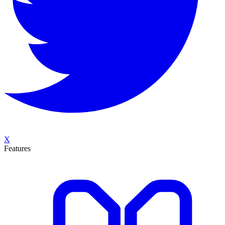
X
Features