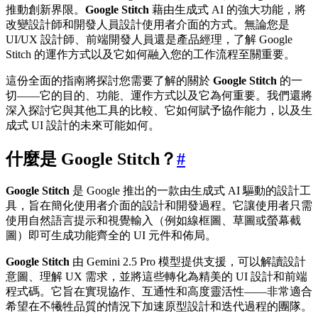
推動創新界限。
Google Stitch
藉由生成式 AI 的強大功能，將
改變設計師和開發人員設計使用者介面的方式。無論您是
UI/UX 設計師、前端開發人員還是產品經理，了解 Google
Stitch 的運作方式以及它如何融入您的工作流程至關重要。
這份全面的指南將探討您需要了解的關於
Google Stitch
的一
切——它的目的、功能、運作方式以及它為何重要。我們還將
深入探討它與其他工具的比較、它如何賦予協作能力，以及生
成式 UI 設計的未來可能如何。
什麼是 Google Stitch？
#
Google Stitch
是 Google 推出的一款由生成式 AI 驅動的設計工
具，旨在簡化使用者介面的設計和開發過程。它讓使用者只需
使用自然語言提示和視覺輸入（例如線框圖、草圖或螢幕截
圖）即可生成功能齊全的 UI 元件和佈局。
Google Stitch
由 Gemini 2.5 Pro 模型提供支援，可以解讀設計
意圖、理解 UX 需求，並將這些轉化為精美的 UI 設計和前端
程式碼。它旨在實現協作、互通性和高度靈活性——非常適合
希望在不犧牲品質的情況下加速原型設計和迭代過程的團隊。