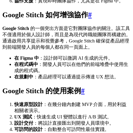
協作支援
：實現即時團隊協作，尤其是在 Figma 中。
Google Stitch 如何增強協作
#
Google Stitch
的一個突出方面是它對團隊協作的關注。該工具
不僅適用於個人設計師，而且是為現代跨職能團隊而構建的。
通過啟用共享提示和視覺參考，Google Stitch 確保從產品經理
到前端開發人員的每個人都在同一頁面上。
在 Figma 中
：設計師可以微調 AI 生成的元件。
在程式碼中
：開發人員可以在他們的前端堆疊中使用生
成的程式碼。
在規劃中
：產品經理可以通過提示傳達 UX 想法。
Google Stitch 的使用案例
#
快速原型設計
：在幾分鐘內創建 MVP 介面，用於利益
相關者演示。
UX 測試
：快速生成 UI 變體以進行 A/B 測試。
設計交付
：將設計直接匯出到開發人員環境中。
可訪問的設計
：自動整合可訪問性最佳實踐。