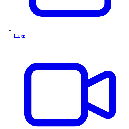
Image