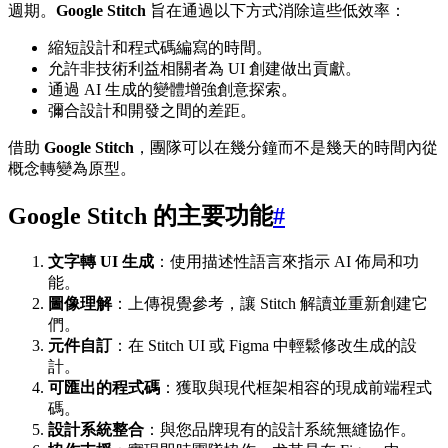
週期。
Google Stitch
旨在通過以下方式消除這些低效率：
縮短設計和程式碼編寫的時間。
允許非技術利益相關者為 UI 創建做出貢獻。
通過 AI 生成的變體增強創意探索。
彌合設計和開發之間的差距。
借助
Google Stitch
，團隊可以在幾分鐘而不是幾天的時間內從
概念轉變為原型。
Google Stitch 的主要功能
#
文字轉 UI 生成
：使用描述性語言來指示 AI 佈局和功
能。
圖像理解
：上傳視覺參考，讓 Stitch 解讀並重新創建它
們。
元件自訂
：在 Stitch UI 或 Figma 中輕鬆修改生成的設
計。
可匯出的程式碼
：獲取與現代框架相容的現成前端程式
碼。
設計系統整合
：與您品牌現有的設計系統無縫協作。