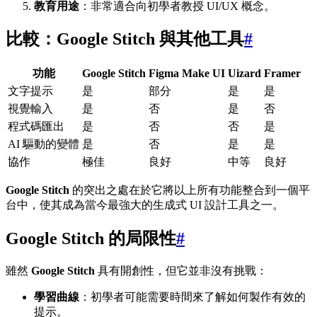
教育用途
：非常適合向初學者教授 UI/UX 概念。
比較：Google Stitch 與其他工具
#
功能
Google Stitch
Figma Make UI
Uizard
Framer
文字提示
是
部分
是
是
視覺輸入
是
否
是
否
程式碼匯出
是
否
否
是
AI 驅動的變體
是
否
是
是
協作
極佳
良好
中等
良好
Google Stitch
的突出之處在於它將以上所有功能整合到一個平
台中，使其成為當今最強大的生成式 UI 設計工具之一。
Google Stitch 的局限性
#
雖然
Google Stitch
具有開創性，但它並非沒有挑戰：
學習曲線
：初學者可能需要時間來了解如何製作有效的
提示。