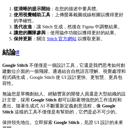
從清晰的提示開始
：在您的描述中要具體。
使用視覺輔助工具
：上傳螢幕截圖或線框圖以獲得更好
的準確性。
迭代改進
：讓 Stitch 生成，然後在 Figma 中調整結果。
讓您的團隊參與
：使用協作功能以獲得更好的結果。
保持更新
：關注
Stitch 官方網站
以獲取更新。
結論
#
Google Stitch
不僅僅是一個設計工具，它還是我們思考如何創
建數位介面的一個飛躍。通過結合自然語言理解、視覺處理和
程式碼生成，Google Stitch 使 UI 設計更快、更智慧、更具包
容性。
無論您是單獨創始人、經驗豐富的開發人員還是大型組織的設
計主管，採用
Google Stitch
都可以顯著增強您的工作流程和
產出。隨著生成式 AI 不斷重新定義創意流程，像
Google
Stitch
這樣的工具不僅僅是有幫助的，它們是必不可少的。
保持領先地位。立即探索
Google Stitch
，見證 UI 設計的未來