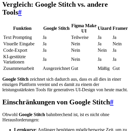
Vergleich: Google Stitch vs. andere
Tools
#
Figma Make
Funktion
Google Stitch
Uizard
Framer
UI
Text Prompting
Ja
Teilweise
Ja
Ja
Visuelle Eingabe
Ja
Nein
Ja
Nein
Code-Export
Ja
Nein
Nein
Ja
KI-gestützte
Ja
Nein
Ja
Ja
Variationen
Zusammenarbeit
Ausgezeichnet
Gut
Mäßig
Gut
Google Stitch
zeichnet sich dadurch aus, dass es all dies in einer
einzigen Plattform vereint und es damit zu einem der
leistungsstärksten Tools für generatives UI-Design von heute macht.
Einschränkungen von Google Stitch
#
Obwohl
Google Stitch
bahnbrechend ist, ist es nicht ohne
Herausforderungen:
Lernkurve
: Anfänger benötigen möglicherweise Zeit, um zu