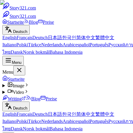
Story321.com
Story321.com
Startseite
Blog
Preise
Deutsch
English
Français
Deutsch
日本語
한국인
简体中文
繁體中文
Italiano
Polski
Türkçe
Nederlands
Arabic
español
Português
Русский
ภา
ไทย
Dansk
Norsk bokmål
Bahasa Indonesia
Menu
Menu
Startseite
Image
Video
Writing
Blog
Preise
Deutsch
English
Français
Deutsch
日本語
한국인
简体中文
繁體中文
Italiano
Polski
Türkçe
Nederlands
Arabic
español
Português
Русский
ภา
ไทย
Dansk
Norsk bokmål
Bahasa Indonesia