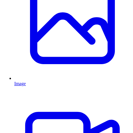
Image