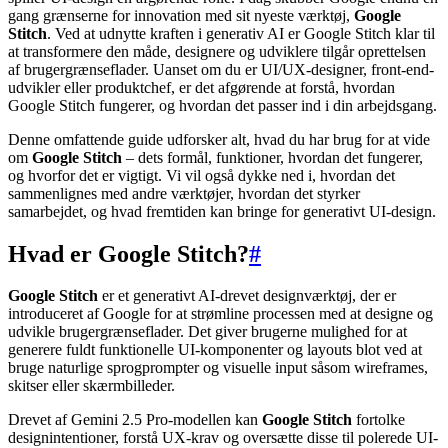
gang grænserne for innovation med sit nyeste værktøj,
Google
Stitch
. Ved at udnytte kraften i generativ AI er Google Stitch klar til
at transformere den måde, designere og udviklere tilgår oprettelsen
af brugergrænseflader. Uanset om du er UI/UX-designer, front-end-
udvikler eller produktchef, er det afgørende at forstå, hvordan
Google Stitch fungerer, og hvordan det passer ind i din arbejdsgang.
Denne omfattende guide udforsker alt, hvad du har brug for at vide
om
Google Stitch
– dets formål, funktioner, hvordan det fungerer,
og hvorfor det er vigtigt. Vi vil også dykke ned i, hvordan det
sammenlignes med andre værktøjer, hvordan det styrker
samarbejdet, og hvad fremtiden kan bringe for generativt UI-design.
Hvad er Google Stitch?
#
Google Stitch
er et generativt AI-drevet designværktøj, der er
introduceret af Google for at strømline processen med at designe og
udvikle brugergrænseflader. Det giver brugerne mulighed for at
generere fuldt funktionelle UI-komponenter og layouts blot ved at
bruge naturlige sprogprompter og visuelle input såsom wireframes,
skitser eller skærmbilleder.
Drevet af Gemini 2.5 Pro-modellen kan
Google Stitch
fortolke
designintentioner, forstå UX-krav og oversætte disse til polerede UI-