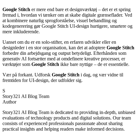
Google Stitch
er mere end bare et designværktøj – det er et spring
fremad i, hvordan vi tænker om at skabe digitale grænseflader. Ved
at kombinere naturlig sprogforståelse, visuel behandling og
kodegenerering gør Google Stitch UI-design hurtigere, smartere og
mere inkluderende.
Uanset om du er en solo-stifter, en erfaren udvikler eller en
designleder i en stor organisation, kan det at adoptere
Google Stitch
forbedre din arbejdsgang og output betydeligt. Efterhånden som
generativ AI fortsætter med at omdefinere kreative processer, er
værktøjer som
Google Stitch
ikke bare nyttige – de er essentielle.
Vær på forkant. Udforsk
Google Stitch
i dag, og vær vidne til
fremtiden for UI-design, der udfolder sig.
S
Story321 AI Blog Team
Author
Story321 AI Blog Team is dedicated to providing in-depth, unbiased
evaluations of technology products and digital solutions. Our team
consists of experienced professionals passionate about sharing
practical insights and helping readers make informed decisions.