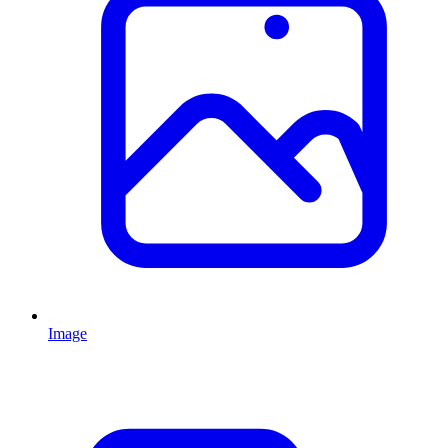
Image