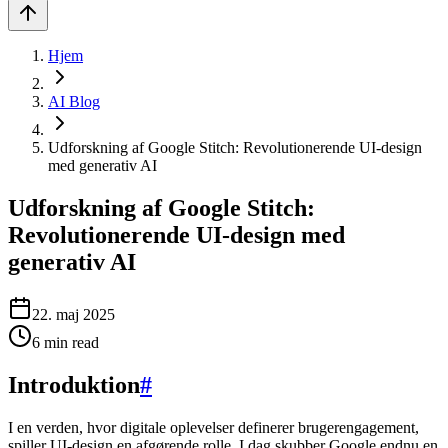
Hjem
AI Blog
Udforskning af Google Stitch: Revolutionerende UI-design
med generativ AI
Udforskning af Google Stitch:
Revolutionerende UI-design med
generativ AI
22. maj 2025
6
min read
Introduktion
#
I en verden, hvor digitale oplevelser definerer brugerengagement,
spiller UI-design en afgørende rolle. I dag skubber Google endnu en