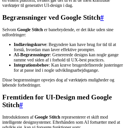
en enkelt platform, hvilket gør det til et af de mest kraftfulde
værktøjer til generativt UI-design i dag.
Begrænsninger ved Google Stitch
#
Selvom
Google Stitch
er banebrydende, er det ikke uden sine
udfordringer:
Indlæringskurve
: Begyndere kan have brug for tid til at
forstå, hvordan man laver effektive prompter.
AI-Begrænsninger
: Genererede designs kan nogle gange
ramme ved siden af i forhold til UX-best practices.
Integrationsbehov
: Kan kræve brugerdefinerede justeringer
for at passe ind i nogle udviklingsarbejdsgange.
Disse begrænsninger opvejes dog af værktøjets muligheder og
løbende forbedringer.
Fremtiden for UI-Design med Google
Stitch
#
Introduktionen af
Google Stitch
repræsenterer et skift mod
intelligente designsystemer. Efterhånden som AI fortsætter med at
udvikle sig, kan vi forvente funktioner som: