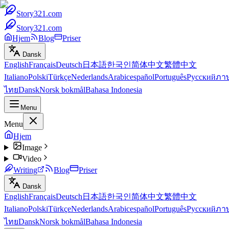
Story321.com
Story321.com
Hjem
Blog
Priser
Dansk
English
Français
Deutsch
日本語
한국인
简体中文
繁體中文
Italiano
Polski
Türkçe
Nederlands
Arabic
español
Português
Русский
ภา
ไทย
Dansk
Norsk bokmål
Bahasa Indonesia
Menu
Menu
Hjem
Image
Video
Writing
Blog
Priser
Dansk
English
Français
Deutsch
日本語
한국인
简体中文
繁體中文
Italiano
Polski
Türkçe
Nederlands
Arabic
español
Português
Русский
ภา
ไทย
Dansk
Norsk bokmål
Bahasa Indonesia