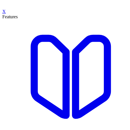
X
Features