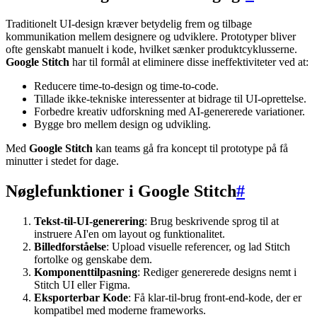
Traditionelt UI-design kræver betydelig frem og tilbage
kommunikation mellem designere og udviklere. Prototyper bliver
ofte genskabt manuelt i kode, hvilket sænker produktcyklusserne.
Google Stitch
har til formål at eliminere disse ineffektiviteter ved at:
Reducere time-to-design og time-to-code.
Tillade ikke-tekniske interessenter at bidrage til UI-oprettelse.
Forbedre kreativ udforskning med AI-genererede variationer.
Bygge bro mellem design og udvikling.
Med
Google Stitch
kan teams gå fra koncept til prototype på få
minutter i stedet for dage.
Nøglefunktioner i Google Stitch
#
Tekst-til-UI-generering
: Brug beskrivende sprog til at
instruere AI'en om layout og funktionalitet.
Billedforståelse
: Upload visuelle referencer, og lad Stitch
fortolke og genskabe dem.
Komponenttilpasning
: Rediger genererede designs nemt i
Stitch UI eller Figma.
Eksporterbar Kode
: Få klar-til-brug front-end-kode, der er
kompatibel med moderne frameworks.