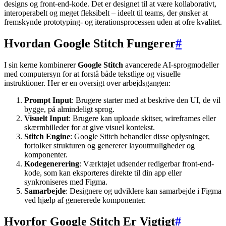
designs og front-end-kode. Det er designet til at være kollaborativt,
interoperabelt og meget fleksibelt – ideelt til teams, der ønsker at
fremskynde prototyping- og iterationsprocessen uden at ofre kvalitet.
Hvordan Google Stitch Fungerer
#
I sin kerne kombinerer
Google Stitch
avancerede AI-sprogmodeller
med computersyn for at forstå både tekstlige og visuelle
instruktioner. Her er en oversigt over arbejdsgangen:
Prompt Input
: Brugere starter med at beskrive den UI, de vil
bygge, på almindeligt sprog.
Visuelt Input
: Brugere kan uploade skitser, wireframes eller
skærmbilleder for at give visuel kontekst.
Stitch Engine
: Google Stitch behandler disse oplysninger,
fortolker strukturen og genererer layoutmuligheder og
komponenter.
Kodegenerering
: Værktøjet udsender redigerbar front-end-
kode, som kan eksporteres direkte til din app eller
synkroniseres med Figma.
Samarbejde
: Designere og udviklere kan samarbejde i Figma
ved hjælp af genererede komponenter.
Hvorfor Google Stitch Er Vigtigt
#