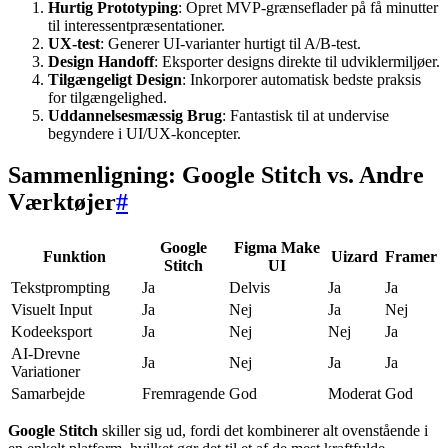
Hurtig Prototyping
: Opret MVP-grænseflader på få minutter
til interessentpræsentationer.
UX-test
: Generer UI-varianter hurtigt til A/B-test.
Design Handoff
: Eksporter designs direkte til udviklermiljøer.
Tilgængeligt Design
: Inkorporer automatisk bedste praksis
for tilgængelighed.
Uddannelsesmæssig Brug
: Fantastisk til at undervise
begyndere i UI/UX-koncepter.
Sammenligning: Google Stitch vs. Andre
Værktøjer
#
Google
Figma Make
Funktion
Uizard
Framer
Stitch
UI
Tekstprompting
Ja
Delvis
Ja
Ja
Visuelt Input
Ja
Nej
Ja
Nej
Kodeeksport
Ja
Nej
Nej
Ja
AI-Drevne
Ja
Nej
Ja
Ja
Variationer
Samarbejde
Fremragende
God
Moderat
God
Google Stitch
skiller sig ud, fordi det kombinerer alt ovenstående i