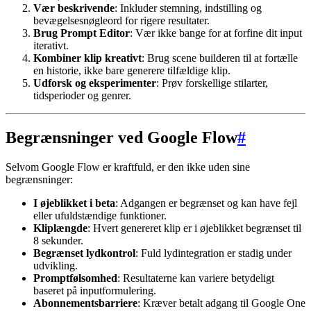
Vær beskrivende
: Inkluder stemning, indstilling og
bevægelsesnøgleord for rigere resultater.
Brug Prompt Editor
: Vær ikke bange for at forfine dit input
iterativt.
Kombiner klip kreativt
: Brug scene builderen til at fortælle
en historie, ikke bare generere tilfældige klip.
Udforsk og eksperimenter
: Prøv forskellige stilarter,
tidsperioder og genrer.
Begrænsninger ved Google Flow
#
Selvom Google Flow er kraftfuld, er den ikke uden sine
begrænsninger:
I øjeblikket i beta
: Adgangen er begrænset og kan have fejl
eller ufuldstændige funktioner.
Kliplængde
: Hvert genereret klip er i øjeblikket begrænset til
8 sekunder.
Begrænset lydkontrol
: Fuld lydintegration er stadig under
udvikling.
Promptfølsomhed
: Resultaterne kan variere betydeligt
baseret på inputformulering.
Abonnementsbarriere
: Kræver betalt adgang til Google One