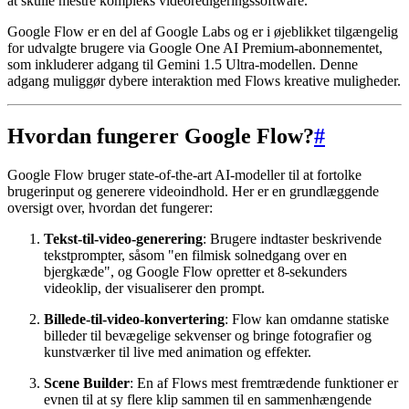
at skulle mestre kompleks videoredigeringssoftware.
Google Flow er en del af Google Labs og er i øjeblikket tilgængelig
for udvalgte brugere via Google One AI Premium-abonnementet,
som inkluderer adgang til Gemini 1.5 Ultra-modellen. Denne
adgang muliggør dybere interaktion med Flows kreative muligheder.
Hvordan fungerer Google Flow?
#
Google Flow bruger state-of-the-art AI-modeller til at fortolke
brugerinput og generere videoindhold. Her er en grundlæggende
oversigt over, hvordan det fungerer:
Tekst-til-video-generering
: Brugere indtaster beskrivende
tekstprompter, såsom "en filmisk solnedgang over en
bjergkæde", og Google Flow opretter et 8-sekunders
videoklip, der visualiserer den prompt.
Billede-til-video-konvertering
: Flow kan omdanne statiske
billeder til bevægelige sekvenser og bringe fotografier og
kunstværker til live med animation og effekter.
Scene Builder
: En af Flows mest fremtrædende funktioner er
evnen til at sy flere klip sammen til en sammenhængende