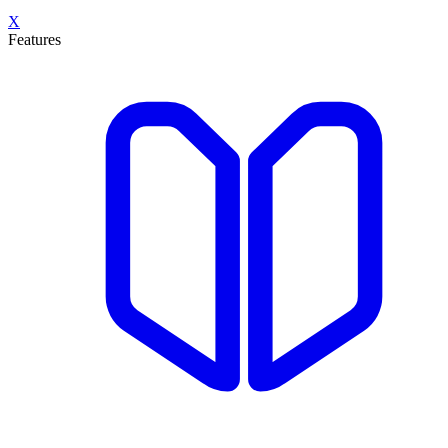
X
Features