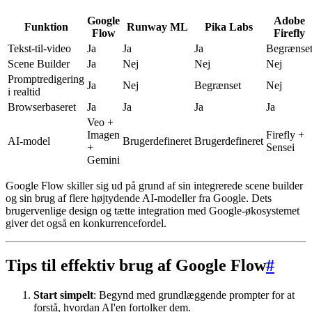
Google
Adobe
Funktion
Runway ML
Pika Labs
Flow
Firefly
Tekst-til-video
Ja
Ja
Ja
Begrænse
Scene Builder
Ja
Nej
Nej
Nej
Promptredigering
Ja
Nej
Begrænset
Nej
i realtid
Browserbaseret
Ja
Ja
Ja
Ja
Veo +
Imagen
Firefly +
AI-model
Brugerdefineret
Brugerdefineret
+
Sensei
Gemini
Google Flow skiller sig ud på grund af sin integrerede scene builder
og sin brug af flere højtydende AI-modeller fra Google. Dets
brugervenlige design og tætte integration med Google-økosystemet
giver det også en konkurrencefordel.
Tips til effektiv brug af Google Flow
#
Start simpelt
: Begynd med grundlæggende prompter for at
forstå, hvordan AI'en fortolker dem.