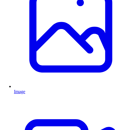
Image