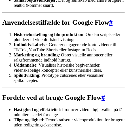
Samarbejdsværktøjer
: Del og samskab med andre brugere i
realtid (kommer snart).
Anvendelsestilfælde for Google Flow
#
Historiefortælling og filmproduktion
: Omdan scripts eller
plotideer til videoforhåndsvisninger.
Indholdsskabelse
: Generer engagerende korte videoer til
TikTok, YouTube Shorts eller Instagram Reels.
Marketing og branding
: Opret visuelle annoncer eller
salgsfremmende indhold hurtigt.
Uddannelse
: Visualiser historiske begivenheder,
videnskabelige koncepter eller kunstneriske ideer.
Spiludvikling
: Prototype cutscenes eller visualiser
spilkoncepter.
Fordele ved at bruge Google Flow
#
Hastighed og effektivitet
: Producer video i høj kvalitet på få
minutter i stedet for dage.
Tilgængelighed
: Demokratiserer videoproduktion for brugere
uden redigeringsekspertise.