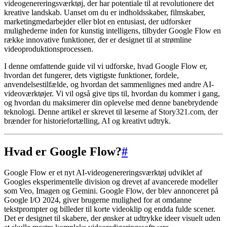
videogenereringsværktøj, der har potentiale til at revolutionere det
kreative landskab. Uanset om du er indholdsskaber, filmskaber,
marketingmedarbejder eller blot en entusiast, der udforsker
mulighederne inden for kunstig intelligens, tilbyder Google Flow en
række innovative funktioner, der er designet til at strømline
videoproduktionsprocessen.
I denne omfattende guide vil vi udforske, hvad Google Flow er,
hvordan det fungerer, dets vigtigste funktioner, fordele,
anvendelsestilfælde, og hvordan det sammenlignes med andre AI-
videoværktøjer. Vi vil også give tips til, hvordan du kommer i gang,
og hvordan du maksimerer din oplevelse med denne banebrydende
teknologi. Denne artikel er skrevet til læserne af Story321.com, der
brænder for historiefortælling, AI og kreativt udtryk.
Hvad er Google Flow?
#
Google Flow er et nyt AI-videogenereringsværktøj udviklet af
Googles eksperimentelle division og drevet af avancerede modeller
som Veo, Imagen og Gemini. Google Flow, der blev annonceret på
Google I/O 2024, giver brugerne mulighed for at omdanne
tekstprompter og billeder til korte videoklip og endda fulde scener.
Det er designet til skabere, der ønsker at udtrykke ideer visuelt uden