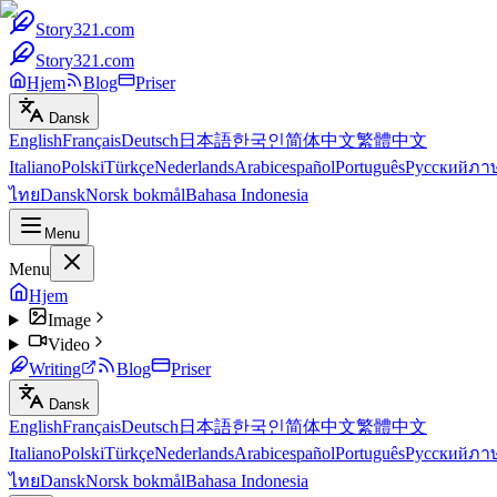
Story321.com
Story321.com
Hjem
Blog
Priser
Dansk
English
Français
Deutsch
日本語
한국인
简体中文
繁體中文
Italiano
Polski
Türkçe
Nederlands
Arabic
español
Português
Русский
ภา
ไทย
Dansk
Norsk bokmål
Bahasa Indonesia
Menu
Menu
Hjem
Image
Video
Writing
Blog
Priser
Dansk
English
Français
Deutsch
日本語
한국인
简体中文
繁體中文
Italiano
Polski
Türkçe
Nederlands
Arabic
español
Português
Русский
ภา
ไทย
Dansk
Norsk bokmål
Bahasa Indonesia