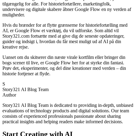
tilgængelig for alle. For historiefortællere, marketingfolk,
undervisere og digitale skabere åbner Google Flow en ny verden af
muligheder.
Hvis du brænder for at flytte grænserne for historiefortælling med
AI, er Google Flow et værktøj, du vil udforske. Som altid vil
Story321.com fortsætte med at give dig de seneste opdateringer,
guider og indsigt i, hvordan du får mest muligt ud af AI på din
kreative rejse.
Uanset om du skitserer din næste virale kortfilm eller bringer din
bogs scener til live, er Google Flow her for at styrke din fantasi.
Prøv det, eksperimenter, og del dine kreationer med verden – din
historie fortjener at flyde.
S
Story321 AI Blog Team
Author
Story321 AI Blog Team is dedicated to providing in-depth, unbiased
evaluations of technology products and digital solutions. Our team
consists of experienced professionals passionate about sharing
practical insights and helping readers make informed decisions.
Start Creating with AI