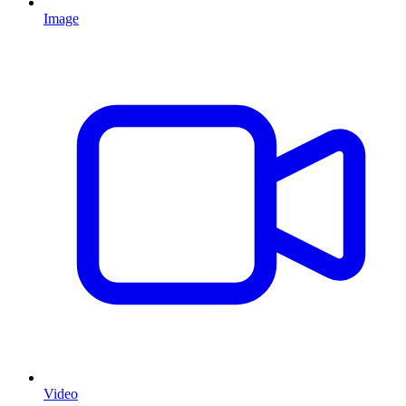
Image
Video