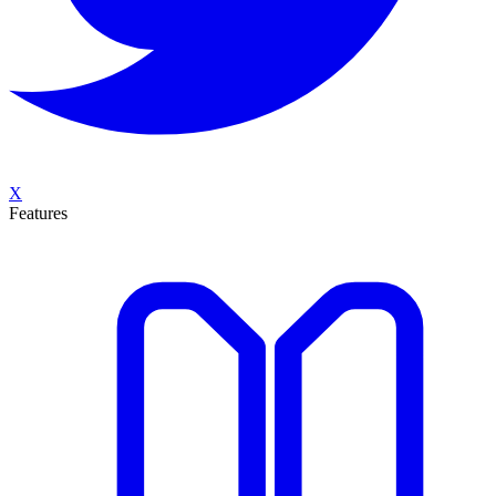
X
Features