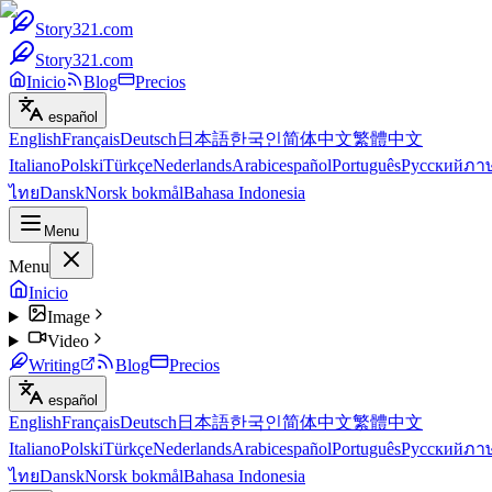
Story321.com
Story321.com
Inicio
Blog
Precios
español
English
Français
Deutsch
日本語
한국인
简体中文
繁體中文
Italiano
Polski
Türkçe
Nederlands
Arabic
español
Português
Русский
ภา
ไทย
Dansk
Norsk bokmål
Bahasa Indonesia
Menu
Menu
Inicio
Image
Video
Writing
Blog
Precios
español
English
Français
Deutsch
日本語
한국인
简体中文
繁體中文
Italiano
Polski
Türkçe
Nederlands
Arabic
español
Português
Русский
ภา
ไทย
Dansk
Norsk bokmål
Bahasa Indonesia