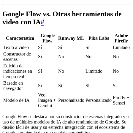
Google Flow vs. Otras herramientas de
video con IA
#
Google
Adobe
Característica
Runway ML
Pika Labs
Flow
Firefly
Texto a video
Sí
Sí
Sí
Limitado
Constructor de
Sí
No
No
No
escenas
Edición de
indicaciones en
Sí
No
Limitado
No
tiempo real
Basado en
Sí
Sí
Sí
Sí
navegador
Veo +
Firefly +
Modelo de IA
Imagen +
Personalizado
Personalizado
Sensei
Gemini
Google Flow se destaca por su constructor de escenas integrado y su
uso de múltiples modelos de IA de alto rendimiento de Google. Su
diseño fácil de usar y su estrecha integración con el ecosistema de
Google también le dan una ventaja competitiva.