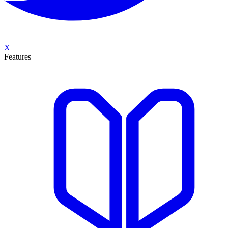
X
Features