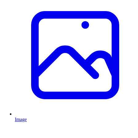
Image