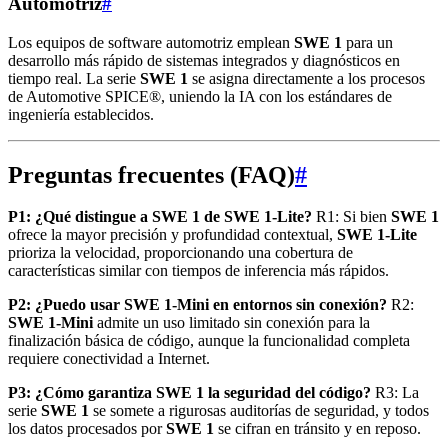
Automotriz
#
Los equipos de software automotriz emplean
SWE 1
para un
desarrollo más rápido de sistemas integrados y diagnósticos en
tiempo real. La serie
SWE 1
se asigna directamente a los procesos
de Automotive SPICE®, uniendo la IA con los estándares de
ingeniería establecidos.
Preguntas frecuentes (FAQ)
#
P1: ¿Qué distingue a SWE 1 de SWE 1‑Lite?
R1: Si bien
SWE 1
ofrece la mayor precisión y profundidad contextual,
SWE 1‑Lite
prioriza la velocidad, proporcionando una cobertura de
características similar con tiempos de inferencia más rápidos.
P2: ¿Puedo usar SWE 1‑Mini en entornos sin conexión?
R2:
SWE 1‑Mini
admite un uso limitado sin conexión para la
finalización básica de código, aunque la funcionalidad completa
requiere conectividad a Internet.
P3: ¿Cómo garantiza SWE 1 la seguridad del código?
R3: La
serie
SWE 1
se somete a rigurosas auditorías de seguridad, y todos
los datos procesados por
SWE 1
se cifran en tránsito y en reposo.