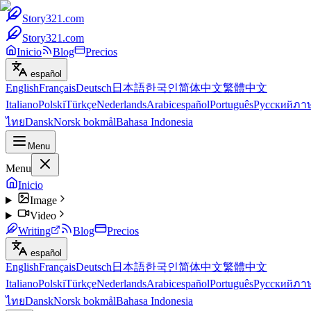
Story321.com
Story321.com
Inicio
Blog
Precios
español
English
Français
Deutsch
日本語
한국인
简体中文
繁體中文
Italiano
Polski
Türkçe
Nederlands
Arabic
español
Português
Русский
ภา
ไทย
Dansk
Norsk bokmål
Bahasa Indonesia
Menu
Menu
Inicio
Image
Video
Writing
Blog
Precios
español
English
Français
Deutsch
日本語
한국인
简体中文
繁體中文
Italiano
Polski
Türkçe
Nederlands
Arabic
español
Português
Русский
ภา
ไทย
Dansk
Norsk bokmål
Bahasa Indonesia