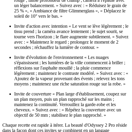
rouge ; faible profondeur de champ ; caméra à l'épaule avec
un léger balancement. » Suivez avec : « Réduisez le grain de
25 % », « Ambiance de filtre Glimmerglass », « Déplacez le
soleil de 10° vers le bas. »
Invite d'action avec intention « Le vent se lève légèrement ; le
tissu prend ; la caméra avance lentement ; le sujet sourit, se
tourne vers l'horizon ; le flare augmente subtilement. » Suivez
avec : « Maintenez le regard ; prolongez le moment de 2
secondes ; réchauffez la lumière de contour. »
Invite d'évolution de l'environnement « Les nuages
s'épaississent ; les lumières de la ville commencent à briller ;
réflexions sur l'asphalte mouillé ; la pluie commence
légèrement ; maintenez le contraste modéré. » Suivez avec : «
Ajoutez de la vapeur provenant des évents ; relevez les tons
moyens ; maintenez une riche saturation rouge sur la robe. »
Invite de couverture « Plan large d'établissement, coupez sur
un plan moyen, puis un plan rapproché sur les mains ;
maintenez la continuité. Verrouillez la garde-robe et les
cheveux. » Suivez avec : « Répétez la couverture avec un
objectif de 50 mm ; stabilisez le plan rapproché. »
Chaque recette est rapide à itérer. La beauté d'Odyssey 2 Pro réside
dans la façon dont ces invites se combinent en un langage