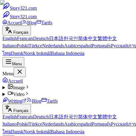
Story321.com
Story321.com
Accueil
Blog
Tarifs
Français
English
Français
Deutsch
日本語
한국인
简体中文
繁體中文
Italiano
Polski
Türkçe
Nederlands
Arabic
español
Português
Русский
ภา
ไทย
Dansk
Norsk bokmål
Bahasa Indonesia
Menu
Menu
Accueil
Image
Video
Writing
Blog
Tarifs
Français
English
Français
Deutsch
日本語
한국인
简体中文
繁體中文
Italiano
Polski
Türkçe
Nederlands
Arabic
español
Português
Русский
ภา
ไทย
Dansk
Norsk bokmål
Bahasa Indonesia