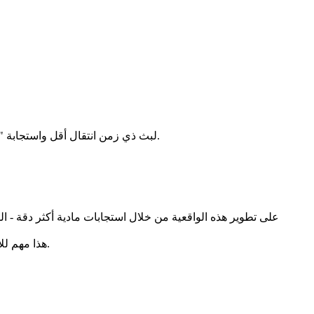
الاستجابة هي جوهر التدفق الإبداعي. تم تصميم Odyssey 2 Pro لبث ذي زمن انتقال أقل واستجابة "من المطالبة إلى الإطار" أسرع، مما يحافظ على شعور جلستك بالعيش.
هذا مهم للاستمرارية: تتصرف الأوراق المتساقطة "بشكل مقنع"، وتحترم الكاميرا المتحركة المنظر، وتشغل الشخصيات مساحة بحركة متماسكة.