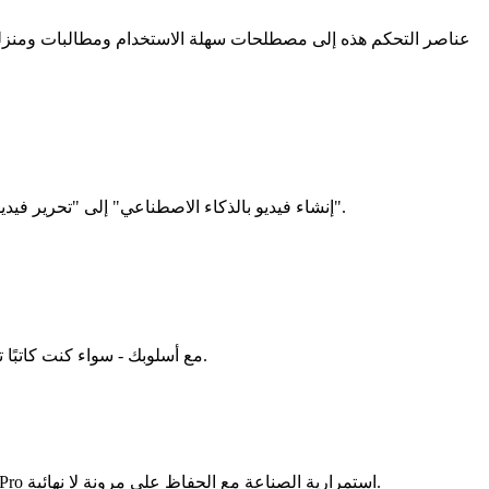
الاستمرارية المرئية: الحفاظ على هوية الموضوع والخزانة وتفاصيل المجموعة على مدى فترات أطول. يحول Odyssey 2 Pro "إنشاء فيديو بالذكاء الاصطناعي" إلى "تحرير فيديو تفاعلي".
تعديلات مدفوعة بالإيماءات أو الصوت للجلسات الحية والتحكم في الأداء. يتكيف Odyssey 2 Pro مع أسلوبك - سواء كنت كاتبًا ترسم بالكلمات أو مخرجًا يوجه العدسة.
الإعدادات القابلة لإعادة التشغيل: قم بتعبئة الكاميرا والإضاءة والأسلوب في إعدادات مسبقة قابلة لإعادة الاستخدام. يشجع Odyssey 2 Pro استمرارية الصناعة مع الحفاظ على مرونة لا نهائية.