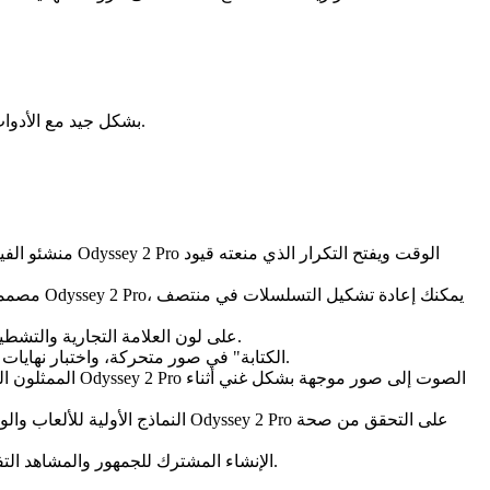
خطافات عملية للإنتاج المباشر (OBS، أدوات البث) والنماذج الأولية (محركات الألعاب). يتعامل Odyssey 2 Pro بشكل جيد مع الأدوات التي تستخدمها بالفعل.
منشئو الفيديو 
مصممو ال
المصممون وفرق العلامات التجارية: صمم قصص منتجات سينمائية في دقائق. يحافظ Odyssey 2 Pro على لون العلامة التجارية والتشطيب والمظهر متسقًا عبر الحملات.
الكتاب ومصممو السرد: حوّل إيقاعات المخطط التفصيلي إلى حظر ولغة الكاميرا. يتيح لك Odyssey 2 Pro "الكتابة" في صور متحركة، واختبار نهايات متعددة أو تفاعلات متفرعة.
الممثلون الصوت
النماذج الأولية للألعاب والواقع 
المؤدون والبث المباشر: قم بتشغيل المرئيات من مطالبات الدردشة في الوقت الفعلي. يتيح Odyssey 2 Pro الإنشاء المشترك للجمهور والمشاهد التفاعلية للعروض أو الأحداث.