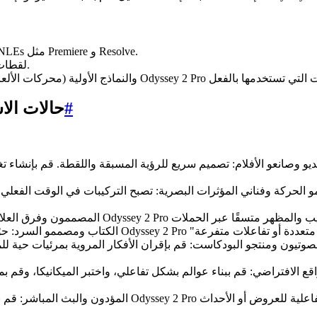
خط أنابيب البث إلى التحرير بتنسيقات تصدير شائعة مناسبة لـ NLEs مثل Premiere و Resolve.
لقطات ثابتة، حلقات سلسة، تمريرات صديقة للألفا لرسومات الحركة.
#
حالات الا
وصانعو الأفلام: تصميم سريع للرؤية المسبقة واللقطة. قم بإنشاء تغطية واختبر الإضاءة وأغلق المش
حركة وفناني المؤثرات البصرية: تصبح التركيبات في الوقت الفعلي وإنشاء اللوحات وإطارات الأسل
يون ومنتجو البودكاست: قم بإقران الأفكار المروية بمرئيات حية للمقاطع الدعائية أو الإعلانات ا
الافتراضي: قم ببناء عوالم بشكل تفاعلي، واختبر الميكانيكا، وقم بمحاكاة الديناميكيات.