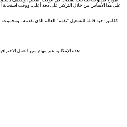
يبث Odyssey-2 بمعدلات تفاعلية (إطارات جديدة في عشرات من المللي ثانية) ويستجيب لمطالباتك أثناء تطور الحدث. يوسع Odyssey 2 Pro هذه الإمكانية عبر مهام سير العمل الاحترافية: