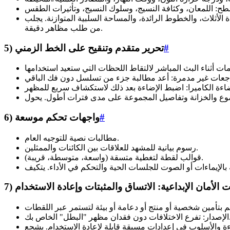
، والمساحة السلبية المتوازنة. يجلب Odyssey 2 Pro عناصر التحكم هذه إلى مصطلحات سهلة الاستخدام ومطالبات ومنزلقات واجهة المستخدم حتى تتمكن
من طلب مظاهر دقيقة.
#
5) تحرير متقدم وتنقيح على الخط الزمني
#
6) واجهات تحكم موسعة
مطالبات نصية للتوجيه العام.
رسوم بيانية للمشهد للعلاقات بين الكائنات والممثلين.
قوالب لقطة لتغطية متسقة (واسعة، متوسطة، قريبة).
ات الأمان الإبداعية: الاتساق والمثبتات وإعادة الاستخدام
فقدان مظهر "البطل" الخاص بك.