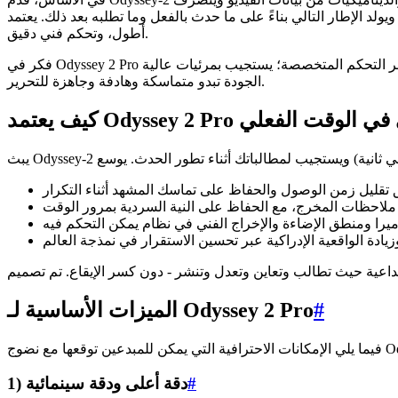
ً على ما حدث بالفعل وما تطلبه بعد ذلك. يعتمد Odyssey 2 Pro على هذا الأساس من خلال التركيز على دقة أعلى، ووقت استجابة أقل، واتساق أفضل على مدى فترات
أطول، وتحكم فني دقيق.
فكر في Odyssey 2 Pro ككاميرا حية قابلة للتشغيل "تفهم" العالم الذي تقدمه - ومجموعة احترافية مكدسة في الأعلى. أنت توجهه من خلال اللغة الطبيعية وعناصر التحكم المتخصصة؛ يستجيب بمرئيات عالية
الجودة تبدو متماسكة وهادفة وجاهزة للتحرير.
ديو التفاعلي في الوقت الفعلي
#
الميزات الأساسية لـ Odyssey 2 Pro
#
1) دقة أعلى ودقة سينمائية