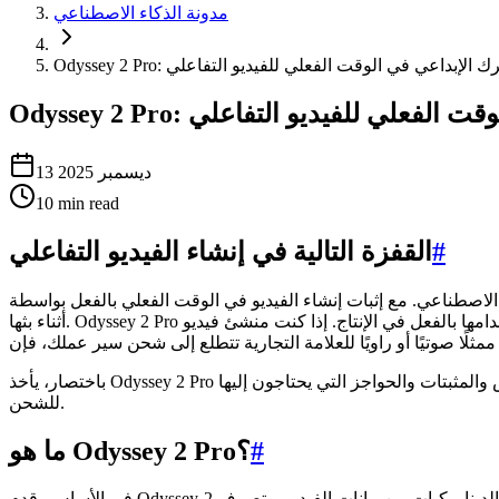
مدونة الذكاء الاصطناعي
Odyssey: المحرك الإبداعي في الوقت الفعلي للفيديو التفاعلي
عي في الوقت الفعلي للفيديو التفاعلي
13 ديسمبر 2025
10
min read
#
القفزة التالية في إنشاء الفيديو التفاعلي
يو في الوقت الفعلي بالفعل بواسطة Odyssey-2، يمكن للمبدعين المطالبة بتوجيه الصور المتحركة وتكرارها
أثناء بثها. Odyssey 2 Pro هو التطور الطبيعي لهذا الاختراق: محرك فيديو تفاعلي احترافي مصمم للسرعة والتحكم والدقة السينمائية التي يمكن لمنشئي المحتوى استخدامها بالفعل في الإنتاج. إذا كنت منشئ فيديو
باختصار، يأخذ Odyssey 2 Pro رؤية "مولد العالم الهجين" ويدفعها نحو موثوقية الاستوديو - مع الحفاظ على السحر الأساسي للدردشة إلى الفيديو مع منح المحترفين المقابض والمثبتات والحواجز التي يحتاجون إليها
للشحن.
#
ما هو Odyssey 2 Pro؟
في الأساس، قدم Odyssey-2 نموذج فيديو تفاعليًا يبث لقطات في الوقت الفعلي، ويتكيف باستمرار مع مطالبات النص الخاص بك والمشهد المتطور. إنه يتعلم الفيزياء والديناميكيات من بيانات الفيديو ويتصرف