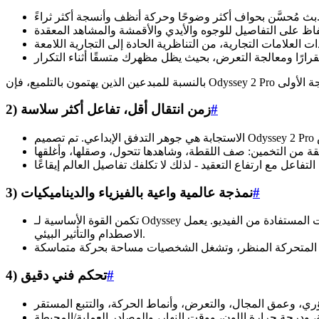
ف أكثر وضوحًا وحركة أنظف وأنسجة أكثر ثراءً.
#
2) زمن انتقال أقل، تفاعل أكثر سلاسة
#
3) نمذجة عالمية واعية بالفيزياء والديناميكيات
تكمن القوة الأساسية لـ Odyssey في الفيزياء والديناميكيات المستفادة من الفيديو. يعمل Odyssey 2 Pro على تطوير هذه الواقعية من خلال استجابات مادية أكثر دقة - الوزن والقصور الذاتي ومعقولية
الاصطدام والتأثير البيئي.
#
4) تحكم فني دقيق