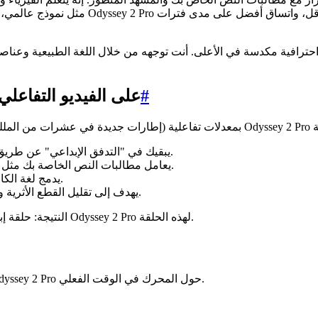
مثل نموذج عالمي، ويولد الإطار التالي بناء
#
كيف يعتمد Odyssey 2 Pro على الفي
يبقيك في "التدفق الإبداعي" عن طريق تقليل زمن الوصول والحفاظ على تماسك المشهد أثناء التكرار.
يعامل مطالبات النص الخاصة بك مثل ملاحظات المخرج، مع الحفاظ على النية السردية بمرور الوقت.
يدمج لغة الكاميرا ومنطق الإضاءة والإخراج الفني في نظام يمكن التحكم فيه.
يهدف إلى تقليل القطع الأثرية وزيادة الواقعية الإدراكية عبر تحسين الاستقرار في نمذجة العالم.
النتيجة: حلقة إبداعية حيث تطالب وتعاين وتعدل وتنشر - دون كسر الإيقاع. تم تصميم Odyssey 2 Pro لهذه الحلقة.
فيما يلي الإمكانات الاحترافية التي يمكن للمبدعين توقعها مع نضوج Odyssey 2 Pro حول المحرك في الوقت الفعلي.