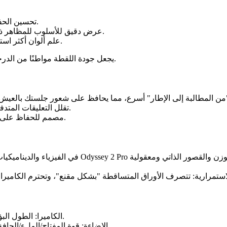
بث مُحسَّن بحوا
تحسين الحفاظ على التفاصيل للوجوه والأيدي والأقمشة والمشاهد المعقدة.
عرض دقيق للأسلوب للمظاهر ذات العلامات التجارية، من التناظرية الحادة إلى التجارية اللامعة.
علم ألوان أكثر استقرارًا ومعالجة التعرض، بحيث يظل مظهرك متسقًا أثناء التكرار.
بالنسبة للمبدعين الذين يهتمون بالتلميع، فإن Odyssey 2 Pro يجعل جودة اللقطة مواطنًا من الدرجة الأولى.
تقلل التعليقات المتدفقة من التخمين: صف اللقطة، وشاهدها تتحول، وصقلها، وأغلقها.
مصمم للحفاظ على التفاعل مع ارتفاع التعقيد - لذلك لا تكلفك تفاصيل العالم إيقاعًا.
الكاميرا: الطول البؤري، وعمق المجال، والتعرض، وأنماط الحركة، والتتبع المستقر.
الإضاءة: قوة المفتاح/الملء/الحافة، ودرجة حرارة اللون، ووقت النهار، والمصادر العملية/المحيطة.