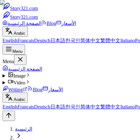
Story321.com
Story321.com
الأسعار
Blog
الصفحة الرئيسية
Arabic
English
Français
Deutsch
日本語
한국인
简体中文
繁體中文
Italiano
Po
Menu
Menu
الصفحة الرئيسية
Image
Video
الأسعار
Blog
Writing
Arabic
English
Français
Deutsch
日本語
한국인
简体中文
繁體中文
Italiano
Po
الرئيسية