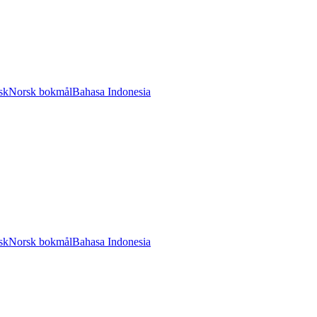
sk
Norsk bokmål
Bahasa Indonesia
sk
Norsk bokmål
Bahasa Indonesia