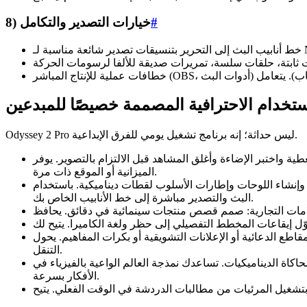
#
8) خيارات التصدير والتكامل
ستخدام الاحترافية المصممة خصيصًا للمبدعين
Odyssey 2 Pro ليس حداثة؛ إنه برنامج تشغيل يومي للفرق الإبداعية.
اهد قبل الالتزام بالتصوير. يوفر Odyssey 2 Pro الوقت ويفتح التكرار الذي منعته قيود
الميزانية أو الموقع ذات مرة.
وب لقطات ديناميكية. باستخدام Odyssey 2 Pro، يمكنك إعادة تشكيل التسلسلات في منتصف
البث والتصدير مباشرة إلى خط الأنابيب الخاص بك.
لتشويقية أو بكرات المفاهيم. يحول Odyssey 2 Pro الصوت إلى صور موجهة بشكل غني أثناء
التنقل.
 تساعدك نمذجة العالم الواعية بالفيزياء في Odyssey 2 Pro على التحقق من صحة
الأفكار بسرعة.