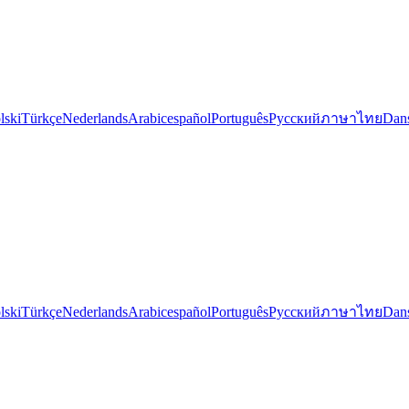
lski
Türkçe
Nederlands
Arabic
español
Português
Русский
ภาษาไทย
Dan
lski
Türkçe
Nederlands
Arabic
español
Português
Русский
ภาษาไทย
Dan