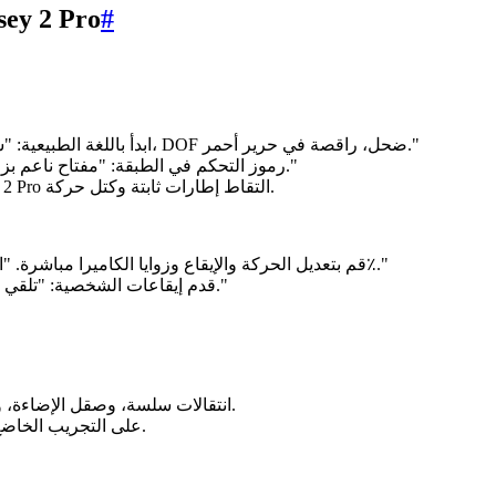
#
سير العمل: من المطالبة إلى الإن
ابدأ باللغة الطبيعية: "سطح منزل في المدينة في الساعة الذهبية، محمول باليد 35 مم، DOF ضحل، راقصة في حرير أحمر."
رموز التحكم في الطبقة: "مفتاح ناعم بزاوية 45 درجة، ضوء حافة دافئ، توهج عدسة لطيف، رياح خفيفة."
قم ببناء كتاب مظهر أثناء مشاهدة تطور البث. يتيح لك Odyssey 2 Pro التقاط إطارات ثابتة وكتل حركة.
قم بتعديل الحركة والإيقاع وزوايا الكاميرا مباشرة. "انتقل إلى لقطة مقربة متوسطة،" "حرك للأمام،" "أبطئ إلى 50٪."
قدم إيقاعات الشخصية: "تلقي نظرة خاطفة إلى اليمين، والحرير يلتقط الريح، والابتسامة تتسع."
انتقالات سلسة، وصقل الإضاءة، وإعادة توقيت الحركة لتتناسب مع التعليق الصوتي أو الموسيقى.
يشجع Odyssey 2 Pro على التجريب الخاضع للرقابة دون إجبارك على البدء من جديد.