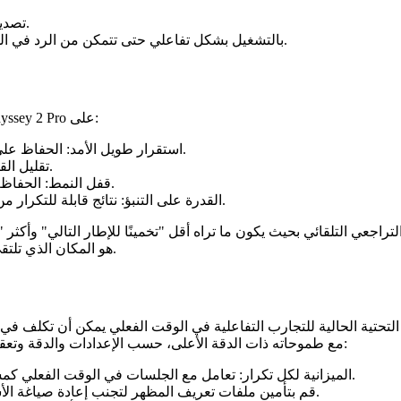
تصدير لقطات قابلة للتكرار لرسومات الحركة والشبكات الاجتماعية.
استخدم OBS للعروض الحية؛ يقوم Odyssey 2 Pro بالتشغيل بشكل تفاعلي حتى تتمكن من الرد في الوقت الفعلي.
يطالب المبدعون بالتماسك عبر الدقائق، وليس فقط الثواني. يركز Odyssey 2 Pro على:
استقرار طويل الأمد: الحفاظ على هوية الموضوع وسلامة المجموعة على مدى تسلسلات ممتدة.
تقليل القطع الأثرية: معالجة الوميض وتشوه الحواف والتناقضات الزمنية.
قفل النمط: الحفاظ على الإضاءة ولوحة الألوان والشعور السينمائي عبر الاختلافات.
القدرة على التنبؤ: نتائج قابلة للتكرار من المطالبات والإعدادات المسبقة حتى تتمكن الفرق من التعاون.
للقصة". Odyssey 2 Pro هو المكان الذي تلتقي فيه هذه التطورات البحثية باحتياجات الإنتاج.
يختلف Odyssey 2 Pro، مع طموحاته ذات الدقة الأعلى، حسب الإعدادات والدقة وتعقيد الجلسة. للفرق التي تخطط لاستخدام الإنتاج:
الميزانية لكل تكرار: تعامل مع الجلسات في الوقت الفعلي كمسرح افتراضي - احجز وقتًا وحدد الأهداف والتقط لقطات البطل.
استخدم الإعدادات المسبقة: باستخدام Odyssey 2 Pro، قم بتأمين ملفات تعريف المظهر لتجنب إعادة صياغة الأساسيات.