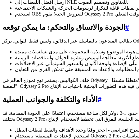
أرسل أفضل اللقطات إلى NLE للعناوين وتصميم الصوت.
#
الجودة والاتساق والتحكم: ما يمكن توقعه
خلف الكواليس، يستمر نهج نموذج العالم في Odyssey - وهو نموذج ديناميكي مشروط بالإجراء - في تحسين الاستقرار التراجعي التلقائي بحيث يكون ما تراه أقل "تخمينًا للإطار التالي" وأكثر "منطقًا متسقًا
#
الأداء والتكلفة والجوانب العملية
الفيديو التفاعلي مكثف للحساب. تشير المراجع الحالية إلى أن البنية التحتية الحالية للتجارب التفاعلية في الوقت الفعلي يمكن أن تكلف في حدود 1-2 دولار لكل ساعة مستخدم، اعتمادًا على الجودة المقدمة. قد