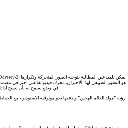
أو مصمم رسوم متحركة أو كاتبًا أو ممثلًا صوتيًا أو راويًا للعلامة التجارية تتطلع إلى شحن سير عملك، فإن Odyssey 2 Pro في وضع يسمح له بأن يصبح أداتك الإبداعية الأساسية.