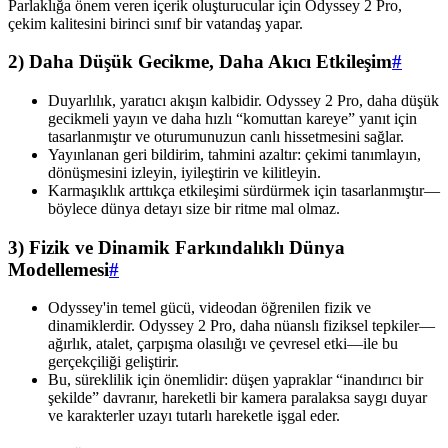
Parlaklığa önem veren içerik oluşturucular için Odyssey 2 Pro,
çekim kalitesini birinci sınıf bir vatandaş yapar.
2) Daha Düşük Gecikme, Daha Akıcı Etkileşim
#
Duyarlılık, yaratıcı akışın kalbidir. Odyssey 2 Pro, daha düşük
gecikmeli yayın ve daha hızlı “komuttan kareye” yanıt için
tasarlanmıştır ve oturumunuzun canlı hissetmesini sağlar.
Yayınlanan geri bildirim, tahmini azaltır: çekimi tanımlayın,
dönüşmesini izleyin, iyileştirin ve kilitleyin.
Karmaşıklık arttıkça etkileşimi sürdürmek için tasarlanmıştır—
böylece dünya detayı size bir ritme mal olmaz.
3) Fizik ve Dinamik Farkındalıklı Dünya
Modellemesi
#
Odyssey'in temel gücü, videodan öğrenilen fizik ve
dinamiklerdir. Odyssey 2 Pro, daha nüanslı fiziksel tepkiler—
ağırlık, atalet, çarpışma olasılığı ve çevresel etki—ile bu
gerçekçiliği geliştirir.
Bu, süreklilik için önemlidir: düşen yapraklar “inandırıcı bir
şekilde” davranır, hareketli bir kamera paralaksa saygı duyar
ve karakterler uzayı tutarlı hareketle işgal eder.