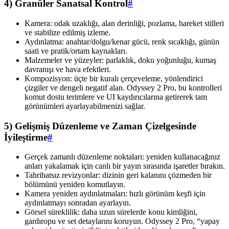
4) Granüler Sanatsal Kontrol
#
Kamera: odak uzaklığı, alan derinliği, pozlama, hareket stilleri
ve stabilize edilmiş izleme.
Aydınlatma: anahtar/dolgu/kenar gücü, renk sıcaklığı, günün
saati ve pratik/ortam kaynakları.
Malzemeler ve yüzeyler: parlaklık, doku yoğunluğu, kumaş
davranışı ve hava efektleri.
Kompozisyon: üçte bir kuralı çerçeveleme, yönlendirici
çizgiler ve dengeli negatif alan. Odyssey 2 Pro, bu kontrolleri
komut dostu terimlere ve UI kaydırıcılarına getirerek tam
görünümleri ayarlayabilmenizi sağlar.
5) Gelişmiş Düzenleme ve Zaman Çizelgesinde
İyileştirme
#
Gerçek zamanlı düzenleme noktaları: yeniden kullanacağınız
anları yakalamak için canlı bir yayın sırasında işaretler bırakın.
Tahribatsız revizyonlar: dizinin geri kalanını çözmeden bir
bölümünü yeniden komutlayın.
Kamera yeniden aydınlatmaları: hızlı görünüm keşfi için
aydınlatmayı sonradan ayarlayın.
Görsel süreklilik: daha uzun sürelerde konu kimliğini,
gardıropu ve set detaylarını koruyun. Odyssey 2 Pro, “yapay