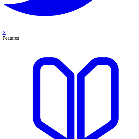
X
Features