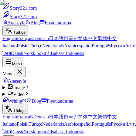
Story321.com
Story321.com
Anasayfa
Blog
Fiyatlandırma
Türkçe
English
Français
Deutsch
日本語
한국인
简体中文
繁體中文
Italiano
Polski
Türkçe
Nederlands
Arabic
español
Português
Русский
ภา
ไทย
Dansk
Norsk bokmål
Bahasa Indonesia
Menu
Menu
Anasayfa
Image
Video
Writing
Blog
Fiyatlandırma
Türkçe
English
Français
Deutsch
日本語
한국인
简体中文
繁體中文
Italiano
Polski
Türkçe
Nederlands
Arabic
español
Português
Русский
ภา
ไทย
Dansk
Norsk bokmål
Bahasa Indonesia