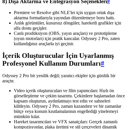
8) Dışa Aktarma ve Entegrasyon Seçenekleri
#
Premiere ve Resolve gibi NLE'ler için uygun ortak dışa
aktarma formatlarıyla yayından düzenlemeye boru hattı.
Anlık görüntüler, kusursuz döngüler, hareketli grafikler için
alfa dostu geçişler.
Canlı prodüksiyon (OBS, yayın araçları) ve prototipleme
(oyun motorları) için pratik kancalar. Odyssey 2 Pro, zaten
kullandığınız araçlarla iyi geçinir.
İçerik Oluşturucular İçin Uyarlanmış
Profesyonel Kullanım Durumları
#
Odyssey 2 Pro bir yenilik değil; yaratıcı ekipler için günlük bir
araçtır.
Video içerik oluşturucuları ve film yapımcıları: Hızlı ön
görselleştirme ve çekim tasarımı. Çekimlere başlamadan önce
kapsam oluşturun, aydınlatmayı test edin ve sahneleri
kilitleyin. Odyssey 2 Pro, zaman kazandırır ve bir zamanlar
bütçe veya konum kısıtlamalarının engellediği yinelemeyi
mümkün kılar.
Hareket tasarımcıları ve VFX sanatçıları: Gerçek zamanlı
kompozisyonlar, plaka üretimi ve stil çerçeveleri dinamik