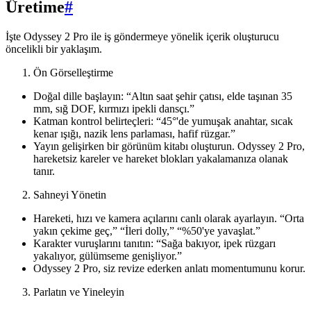
Üretime
#
İşte Odyssey 2 Pro ile iş göndermeye yönelik içerik oluşturucu
öncelikli bir yaklaşım.
Ön Görselleştirme
Doğal dille başlayın: “Altın saat şehir çatısı, elde taşınan 35
mm, sığ DOF, kırmızı ipekli dansçı.”
Katman kontrol belirteçleri: “45°'de yumuşak anahtar, sıcak
kenar ışığı, nazik lens parlaması, hafif rüzgar.”
Yayın gelişirken bir görünüm kitabı oluşturun. Odyssey 2 Pro,
hareketsiz kareler ve hareket blokları yakalamanıza olanak
tanır.
Sahneyi Yönetin
Hareketi, hızı ve kamera açılarını canlı olarak ayarlayın. “Orta
yakın çekime geç,” “İleri dolly,” “%50'ye yavaşlat.”
Karakter vuruşlarını tanıtın: “Sağa bakıyor, ipek rüzgarı
yakalıyor, gülümseme genişliyor.”
Odyssey 2 Pro, siz revize ederken anlatı momentumunu korur.
Parlatın ve Yineleyin