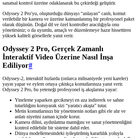
sanatsal kontrol üzerine odaklanarak bu çekirdeği geliştirir.
Odyssey 2 Pro'yu, oluşturduğu dünyayı “anlayan” canlı, komut
verilebilir bir kamera ve üzerine katmanlanmış bir profesyonel paket
olarak düşünün. Doğal dil ve özel kontroller aracılığıyla onu
yönetirsiniz; o da uyumlu, amaçlı ve düzenlemeye hazır hissettiren
yüksek kaliteli görsellerle yanıt verir.
Odyssey 2 Pro, Gerçek Zamanlı
İnteraktif Video Üzerine Nasıl İnşa
Ediliyor
#
Odyssey-2, interaktif hızlarda (onlarca milisaniyede yeni kareler)
yayın yapar ve eylem ortaya çıktıkça komutlarınıza yanıt verir.
Odyssey 2 Pro, bu yeteneği profesyonel iş akışlarına yayar:
Yineleme yaparken gecikmeyi en aza indirerek ve sahne
tutarlılığını koruyarak sizi “yaratıcı akışta” tutar.
Metin komutlarınızı bir yönetmenin notları gibi ele alır ve
anlatı niyetini zaman içinde korur.
Kamera dilini, aydınlatma mantığını ve sanat yönetmenliğini
kontrol edilebilir bir sisteme dahil eder.
Dünya modellemesindeki iyileştirilmiş kararlılık yoluyla