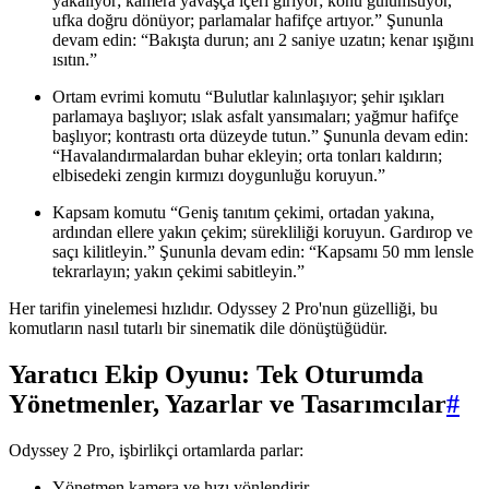
yakalıyor; kamera yavaşça içeri giriyor; konu gülümsüyor,
ufka doğru dönüyor; parlamalar hafifçe artıyor.” Şununla
devam edin: “Bakışta durun; anı 2 saniye uzatın; kenar ışığını
ısıtın.”
Ortam evrimi komutu “Bulutlar kalınlaşıyor; şehir ışıkları
parlamaya başlıyor; ıslak asfalt yansımaları; yağmur hafifçe
başlıyor; kontrastı orta düzeyde tutun.” Şununla devam edin:
“Havalandırmalardan buhar ekleyin; orta tonları kaldırın;
elbisedeki zengin kırmızı doygunluğu koruyun.”
Kapsam komutu “Geniş tanıtım çekimi, ortadan yakına,
ardından ellere yakın çekim; sürekliliği koruyun. Gardırop ve
saçı kilitleyin.” Şununla devam edin: “Kapsamı 50 mm lensle
tekrarlayın; yakın çekimi sabitleyin.”
Her tarifin yinelemesi hızlıdır. Odyssey 2 Pro'nun güzelliği, bu
komutların nasıl tutarlı bir sinematik dile dönüştüğüdür.
Yaratıcı Ekip Oyunu: Tek Oturumda
Yönetmenler, Yazarlar ve Tasarımcılar
#
Odyssey 2 Pro, işbirlikçi ortamlarda parlar:
Yönetmen kamera ve hızı yönlendirir.