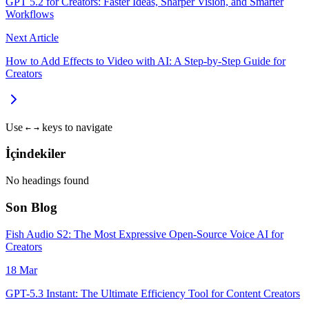
GPT 5.2 for Creators: Faster Ideas, Sharper Vision, and Smarter
Workflows
Next Article
How to Add Effects to Video with AI: A Step‑by‑Step Guide for
Creators
Use
keys to navigate
←
→
İçindekiler
No headings found
Son Blog
Fish Audio S2: The Most Expressive Open-Source Voice AI for
Creators
18 Mar
GPT-5.3 Instant: The Ultimate Efficiency Tool for Content Creators