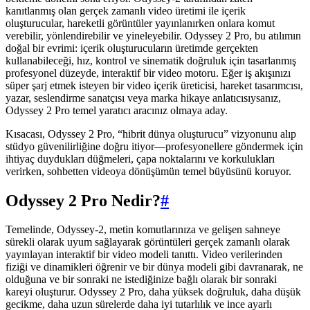
kanıtlanmış olan gerçek zamanlı video üretimi ile içerik
oluşturucular, hareketli görüntüler yayınlanırken onlara komut
verebilir, yönlendirebilir ve yineleyebilir. Odyssey 2 Pro, bu atılımın
doğal bir evrimi: içerik oluşturucuların üretimde gerçekten
kullanabileceği, hız, kontrol ve sinematik doğruluk için tasarlanmış
profesyonel düzeyde, interaktif bir video motoru. Eğer iş akışınızı
süper şarj etmek isteyen bir video içerik üreticisi, hareket tasarımcısı,
yazar, seslendirme sanatçısı veya marka hikaye anlatıcısıysanız,
Odyssey 2 Pro temel yaratıcı aracınız olmaya aday.
Kısacası, Odyssey 2 Pro, “hibrit dünya oluşturucu” vizyonunu alıp
stüdyo güvenilirliğine doğru itiyor—profesyonellere göndermek için
ihtiyaç duydukları düğmeleri, çapa noktalarını ve korkulukları
verirken, sohbetten videoya dönüşümün temel büyüsünü koruyor.
Odyssey 2 Pro Nedir?
#
Temelinde, Odyssey-2, metin komutlarınıza ve gelişen sahneye
sürekli olarak uyum sağlayarak görüntüleri gerçek zamanlı olarak
yayınlayan interaktif bir video modeli tanıttı. Video verilerinden
fiziği ve dinamikleri öğrenir ve bir dünya modeli gibi davranarak, ne
olduğuna ve bir sonraki ne istediğinize bağlı olarak bir sonraki
kareyi oluşturur. Odyssey 2 Pro, daha yüksek doğruluk, daha düşük
gecikme, daha uzun sürelerde daha iyi tutarlılık ve ince ayarlı