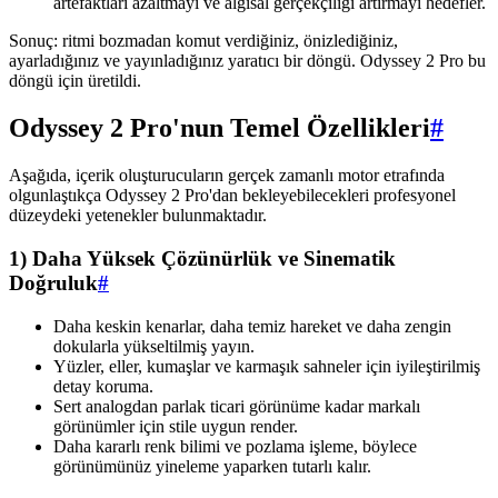
artefaktları azaltmayı ve algısal gerçekçiliği artırmayı hedefler.
Sonuç: ritmi bozmadan komut verdiğiniz, önizlediğiniz,
ayarladığınız ve yayınladığınız yaratıcı bir döngü. Odyssey 2 Pro bu
döngü için üretildi.
Odyssey 2 Pro'nun Temel Özellikleri
#
Aşağıda, içerik oluşturucuların gerçek zamanlı motor etrafında
olgunlaştıkça Odyssey 2 Pro'dan bekleyebilecekleri profesyonel
düzeydeki yetenekler bulunmaktadır.
1) Daha Yüksek Çözünürlük ve Sinematik
Doğruluk
#
Daha keskin kenarlar, daha temiz hareket ve daha zengin
dokularla yükseltilmiş yayın.
Yüzler, eller, kumaşlar ve karmaşık sahneler için iyileştirilmiş
detay koruma.
Sert analogdan parlak ticari görünüme kadar markalı
görünümler için stile uygun render.
Daha kararlı renk bilimi ve pozlama işleme, böylece
görünümünüz yineleme yaparken tutarlı kalır.