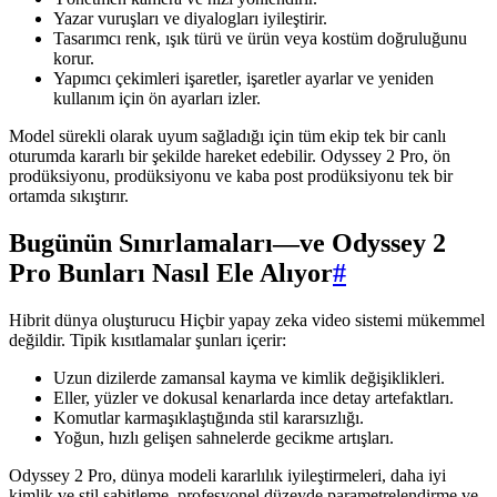
Yazar vuruşları ve diyalogları iyileştirir.
Tasarımcı renk, ışık türü ve ürün veya kostüm doğruluğunu
korur.
Yapımcı çekimleri işaretler, işaretler ayarlar ve yeniden
kullanım için ön ayarları izler.
Model sürekli olarak uyum sağladığı için tüm ekip tek bir canlı
oturumda kararlı bir şekilde hareket edebilir. Odyssey 2 Pro, ön
prodüksiyonu, prodüksiyonu ve kaba post prodüksiyonu tek bir
ortamda sıkıştırır.
Bugünün Sınırlamaları—ve Odyssey 2
Pro Bunları Nasıl Ele Alıyor
#
Hibrit dünya oluşturucu Hiçbir yapay zeka video sistemi mükemmel
değildir. Tipik kısıtlamalar şunları içerir:
Uzun dizilerde zamansal kayma ve kimlik değişiklikleri.
Eller, yüzler ve dokusal kenarlarda ince detay artefaktları.
Komutlar karmaşıklaştığında stil kararsızlığı.
Yoğun, hızlı gelişen sahnelerde gecikme artışları.
Odyssey 2 Pro, dünya modeli kararlılık iyileştirmeleri, daha iyi
kimlik ve stil sabitleme, profesyonel düzeyde parametrelendirme ve