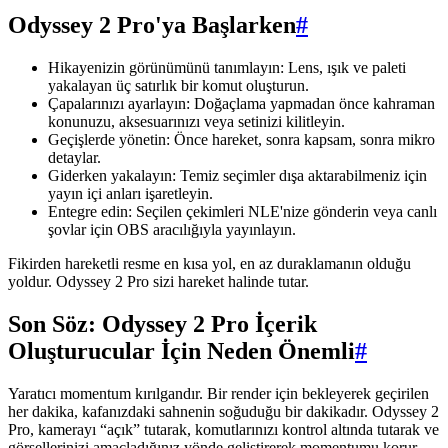
Odyssey 2 Pro'ya Başlarken
#
Hikayenizin görünümünü tanımlayın: Lens, ışık ve paleti
yakalayan üç satırlık bir komut oluşturun.
Çapalarınızı ayarlayın: Doğaçlama yapmadan önce kahraman
konunuzu, aksesuarınızı veya setinizi kilitleyin.
Geçişlerde yönetin: Önce hareket, sonra kapsam, sonra mikro
detaylar.
Giderken yakalayın: Temiz seçimler dışa aktarabilmeniz için
yayın içi anları işaretleyin.
Entegre edin: Seçilen çekimleri NLE'nize gönderin veya canlı
şovlar için OBS aracılığıyla yayınlayın.
Fikirden hareketli resme en kısa yol, en az duraklamanın olduğu
yoldur. Odyssey 2 Pro sizi hareket halinde tutar.
Son Söz: Odyssey 2 Pro İçerik
Oluşturucular İçin Neden Önemli
#
Yaratıcı momentum kırılgandır. Bir render için bekleyerek geçirilen
her dakika, kafanızdaki sahnenin soğuduğu bir dakikadır. Odyssey 2
Pro, kamerayı “açık” tutarak, komutlarınızı kontrol altında tutarak ve
görsellerinizi amaçladığınız yönde geliştirerek momentumu korur.