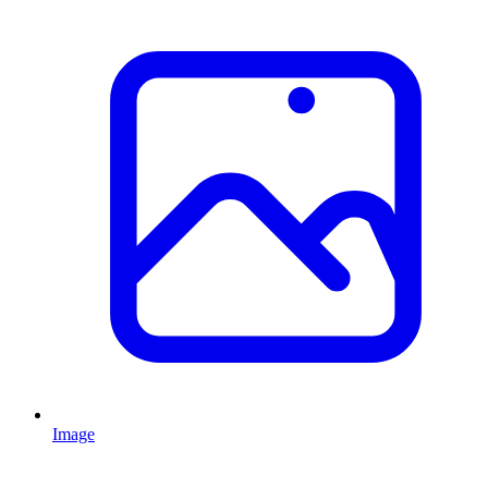
Image