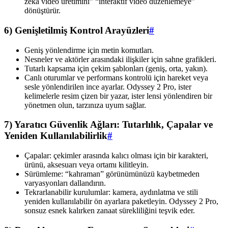
zeka video üretimini” “interaktif video düzenlemeye”
dönüştürür.
6) Genişletilmiş Kontrol Arayüzleri
#
Geniş yönlendirme için metin komutları.
Nesneler ve aktörler arasındaki ilişkiler için sahne grafikleri.
Tutarlı kapsama için çekim şablonları (geniş, orta, yakın).
Canlı oturumlar ve performans kontrolü için hareket veya
sesle yönlendirilen ince ayarlar. Odyssey 2 Pro, ister
kelimelerle resim çizen bir yazar, ister lensi yönlendiren bir
yönetmen olun, tarzınıza uyum sağlar.
7) Yaratıcı Güvenlik Ağları: Tutarlılık, Çapalar ve
Yeniden Kullanılabilirlik
#
Çapalar: çekimler arasında kalıcı olması için bir karakteri,
ürünü, aksesuarı veya ortamı kilitleyin.
Sürümleme: “kahraman” görünümünüzü kaybetmeden
varyasyonları dallandırın.
Tekrarlanabilir kurulumlar: kamera, aydınlatma ve stili
yeniden kullanılabilir ön ayarlara paketleyin. Odyssey 2 Pro,
sonsuz esnek kalırken zanaat sürekliliğini teşvik eder.