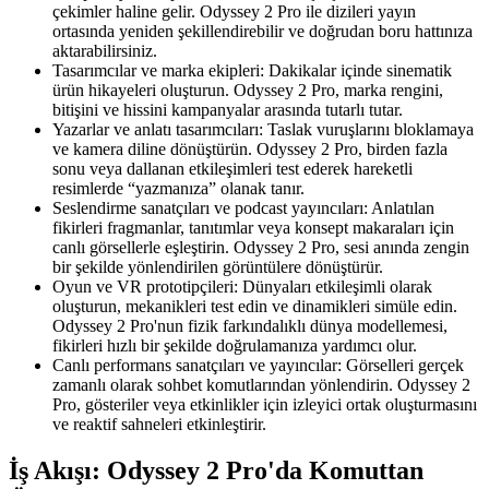
çekimler haline gelir. Odyssey 2 Pro ile dizileri yayın
ortasında yeniden şekillendirebilir ve doğrudan boru hattınıza
aktarabilirsiniz.
Tasarımcılar ve marka ekipleri: Dakikalar içinde sinematik
ürün hikayeleri oluşturun. Odyssey 2 Pro, marka rengini,
bitişini ve hissini kampanyalar arasında tutarlı tutar.
Yazarlar ve anlatı tasarımcıları: Taslak vuruşlarını bloklamaya
ve kamera diline dönüştürün. Odyssey 2 Pro, birden fazla
sonu veya dallanan etkileşimleri test ederek hareketli
resimlerde “yazmanıza” olanak tanır.
Seslendirme sanatçıları ve podcast yayıncıları: Anlatılan
fikirleri fragmanlar, tanıtımlar veya konsept makaraları için
canlı görsellerle eşleştirin. Odyssey 2 Pro, sesi anında zengin
bir şekilde yönlendirilen görüntülere dönüştürür.
Oyun ve VR prototipçileri: Dünyaları etkileşimli olarak
oluşturun, mekanikleri test edin ve dinamikleri simüle edin.
Odyssey 2 Pro'nun fizik farkındalıklı dünya modellemesi,
fikirleri hızlı bir şekilde doğrulamanıza yardımcı olur.
Canlı performans sanatçıları ve yayıncılar: Görselleri gerçek
zamanlı olarak sohbet komutlarından yönlendirin. Odyssey 2
Pro, gösteriler veya etkinlikler için izleyici ortak oluşturmasını
ve reaktif sahneleri etkinleştirir.
İş Akışı: Odyssey 2 Pro'da Komuttan