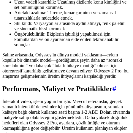
Uzun vadeli kararlılık: Uzatılmış dizilerde konu kimliğini ve
set bütünlüğünü korumak.
Artefakt azaltma: Titreme, kenar çarpıtma ve zamansal
tutarsızlıklarla mücadele etmek.
Stil kilidi: Varyasyonlar arasında aydınlatmayı, renk paletini
ve sinematik hissi korumak.
Öngörülebilirlik: Ekiplerin işbirliği yapabilmesi için
komutlardan ve ön ayarlardan elde edilen tekrarlanabilir
sonuçlar.
Sahne arkasında, Odyssey'in dünya modeli yaklaşımı—eylem
koşullu bir dinamik model—gördüğünüz şeyin daha az “sonraki
kare tahmini” ve daha çok “tutarlı hikaye mantığı” olması için
otoregresif kararlılığı geliştirmeye devam ediyor. Odyssey 2 Pro, bu
araştırma gelişmelerinin üretim ihtiyaçlarını karşıladığı yerdir.
Performans, Maliyet ve Pratiklikler
#
İnteraktif video, işlem yoğun bir iştir. Mevcut referanslar, gerçek
zamanlı interaktif deneyimler için günümüz altyapısının, sunulan
kaliteye bağlı olarak kullanıcı saati başına 1-2 ABD Doları civarında
maliyete sahip olabileceğini göstermektedir. Daha yüksek doğruluk
hedefleri olan Odyssey 2 Pro, ayarlara, çözünürlüğe ve oturum
karmaşıklığına göre değişebilir. Üretim kullanımı planlayan ekipler