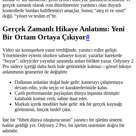
gerçek zamanlı olarak rota düzeltmenize yardımcı olan duyarlı
kontrollerle bunları hafifletmeyi amaçlar. Sonuç “ateş et ve unut”
değil, “yönet ve teslim et”tir.
Gerçek Zamanlı Hikaye Anlatımı: Yeni
Bir Ortam Ortaya Çıkıyor
#
Video siz konuşurken yanıt verdiğinde, yaratıcı roller gelişir.
Yönetmenler eylemi olurken sahneye koyar; yazarlar hareketle
“boyar”; izleyiciler yayınlar sırasında anları birlikte yazar. Odyssey 2
Pro sadece içeriği daha hızlı hale getirmekle kalmaz—görsel hikaye
anlatımının gramerini de değiştirir.
Dallanan anlatılar doğal hale gelir: kamerayı çalıştırmaya
devam edin, yolu seçin ve karakterlerinizle kalın.
Canlı performanslar paylaşılan dünya inşasına dönüşür:
kalabalık komut verir, sahne itaat eder.
Markalı içerik modüler hale gelir: tek bir gerçek kaynağı
görünümü, birçok hedef çıktı.
İşte bir “hibrit dünya oluşturucunun” yaratıcı bir işletim sistemi
haline geldiği yer. Odyssey 2 Pro, bu işletim sistemine doğru bir
adımdır.