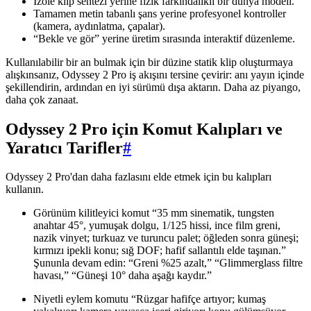
İzole klip sentezi yerine fizik farkındalıklı bir dünya modeli.
Tamamen metin tabanlı şans yerine profesyonel kontroller
(kamera, aydınlatma, çapalar).
“Bekle ve gör” yerine üretim sırasında interaktif düzenleme.
Kullanılabilir bir an bulmak için bir düzine statik klip oluşturmaya
alışkınsanız, Odyssey 2 Pro iş akışını tersine çevirir: anı yayın içinde
şekillendirin, ardından en iyi sürümü dışa aktarın. Daha az piyango,
daha çok zanaat.
Odyssey 2 Pro için Komut Kalıpları ve
Yaratıcı Tarifler
#
Odyssey 2 Pro'dan daha fazlasını elde etmek için bu kalıpları
kullanın.
Görünüm kilitleyici komut “35 mm sinematik, tungsten
anahtar 45°, yumuşak dolgu, 1/125 hissi, ince film greni,
nazik vinyet; turkuaz ve turuncu palet; öğleden sonra güneşi;
kırmızı ipekli konu; sığ DOF; hafif sallantılı elde taşınan.”
Şununla devam edin: “Greni %25 azalt,” “Glimmerglass filtre
havası,” “Güneşi 10° daha aşağı kaydır.”
Niyetli eylem komutu “Rüzgar hafifçe artıyor; kumaş