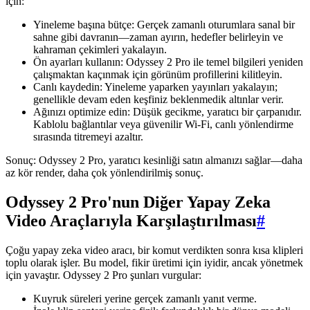
için:
Yineleme başına bütçe: Gerçek zamanlı oturumlara sanal bir
sahne gibi davranın—zaman ayırın, hedefler belirleyin ve
kahraman çekimleri yakalayın.
Ön ayarları kullanın: Odyssey 2 Pro ile temel bilgileri yeniden
çalışmaktan kaçınmak için görünüm profillerini kilitleyin.
Canlı kaydedin: Yineleme yaparken yayınları yakalayın;
genellikle devam eden keşfiniz beklenmedik altınlar verir.
Ağınızı optimize edin: Düşük gecikme, yaratıcı bir çarpanıdır.
Kablolu bağlantılar veya güvenilir Wi-Fi, canlı yönlendirme
sırasında titremeyi azaltır.
Sonuç: Odyssey 2 Pro, yaratıcı kesinliği satın almanızı sağlar—daha
az kör render, daha çok yönlendirilmiş sonuç.
Odyssey 2 Pro'nun Diğer Yapay Zeka
Video Araçlarıyla Karşılaştırılması
#
Çoğu yapay zeka video aracı, bir komut verdikten sonra kısa klipleri
toplu olarak işler. Bu model, fikir üretimi için iyidir, ancak yönetmek
için yavaştır. Odyssey 2 Pro şunları vurgular:
Kuyruk süreleri yerine gerçek zamanlı yanıt verme.