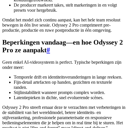
De producer markeert takes, stelt markeringen in en volgt
presets voor hergebruik.
Omdat het model zich continu aanpast, kan het hele team resoluut
bewegen in één live sessie. Odyssey 2 Pro comprimeert pre-
productie, productie en ruwe postproductie in één omgeving.
Beperkingen vandaag—en hoe Odyssey 2
Pro ze aanpakt
#
Geen enkel AI-videosysteem is perfect. Typische beperkingen zijn
onder meer:
Temporele drift en identiteitsveranderingen in lange reeksen.
Fijn-detail artefacten op handen, gezichten en texturele
randen.
Stijlinstabiliteit wanneer prompts complex worden.
Latentiepieken in dichte, snel evoluerende scènes.
Odyssey 2 Pro streeft ernaar deze te verzachten met verbeteringen in
de stabiliteit van het wereldmodel, betere identiteits- en
stijlverankering, professionele parameterisatie en responsieve
bedieningselementen die je helpen om in real time bij te sturen. Het
resultaat is niet “fire-and-forget” maar “direct-and-deliver.”