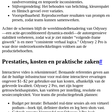
randvervorming en temporele inconsistenties.
Stijlvergrendeling: Het behouden van belichting, kleurenpalet
en filmisch gevoel over variaties.
Voorspelbaarheid: Reproduceerbare resultaten van prompts en
presets, zodat teams kunnen samenwerken.
Achter de schermen blijft de wereldmodelbenadering van Odyssey
—een actie-geconditioneerd dynamica-model—de autoregressieve
stabiliteit verbeteren, zodat wat je ziet minder “volgende-frame
giswerk” is en meer “consistente verhaal logica.” Odyssey 2 Pro is
waar deze onderzoeksontwikkelingen voldoen aan de
productiebehoeften.
Prestaties, kosten en praktische zaken
#
Interactieve video is rekenintensief. Bestaande referenties geven aan
dat de huidige infrastructuur voor real-time interactieve ervaringen
ongeveer $1–$2 per gebruiker-uur kan kosten, afhankelijk van de
geleverde kwaliteit. Odyssey 2 Pro, met zijn hogere
getrouwheidsaspiraties, kan variëren per instelling, resolutie en
sessiecomplexiteit. Voor teams die productiegebruik plannen:
Budget per iteratie: Behandel real-time sessies als een virtueel
podium—boek tijd, definieer doelen en leg hero shots vast.