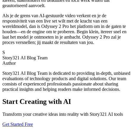
ideeën, stakeholders en deadlines en toch werk willen dat
geautoriseerd aanvoelt.
Als je de grens van AI-gestuurde video verkent en je de
responsiviteit van een live set wilt met de kracht van een
wereldmodel, dan is Odyssey 2 Pro het platform om in de gaten te
houden—en de engine om te proberen. Begin klein, itereer snel en
laat het model je ontmoeten in je ambacht. Odyssey 2 Pro zal je
proces versnellen; jij maakt de resultaten van jou.
S
Story321 AI Blog Team
Author
Story321 AI Blog Team is dedicated to providing in-depth, unbiased
evaluations of technology products and digital solutions. Our team
consists of experienced professionals passionate about sharing
practical insights and helping readers make informed decisions.
Start Creating with AI
Transform your creative ideas into reality with Story321 AI tools
Get Started Free