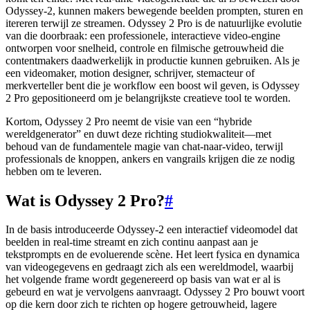
Odyssey-2, kunnen makers bewegende beelden prompten, sturen en
itereren terwijl ze streamen. Odyssey 2 Pro is de natuurlijke evolutie
van die doorbraak: een professionele, interactieve video-engine
ontworpen voor snelheid, controle en filmische getrouwheid die
contentmakers daadwerkelijk in productie kunnen gebruiken. Als je
een videomaker, motion designer, schrijver, stemacteur of
merkverteller bent die je workflow een boost wil geven, is Odyssey
2 Pro gepositioneerd om je belangrijkste creatieve tool te worden.
Kortom, Odyssey 2 Pro neemt de visie van een “hybride
wereldgenerator” en duwt deze richting studiokwaliteit—met
behoud van de fundamentele magie van chat-naar-video, terwijl
professionals de knoppen, ankers en vangrails krijgen die ze nodig
hebben om te leveren.
Wat is Odyssey 2 Pro?
#
In de basis introduceerde Odyssey-2 een interactief videomodel dat
beelden in real-time streamt en zich continu aanpast aan je
tekstprompts en de evoluerende scène. Het leert fysica en dynamica
van videogegevens en gedraagt zich als een wereldmodel, waarbij
het volgende frame wordt gegenereerd op basis van wat er al is
gebeurd en wat je vervolgens aanvraagt. Odyssey 2 Pro bouwt voort
op die kern door zich te richten op hogere getrouwheid, lagere