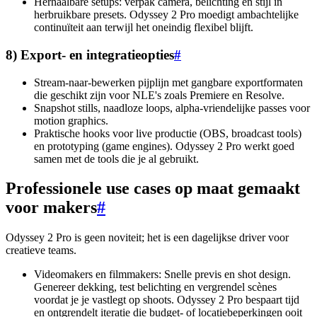
Herhaalbare setups: verpak camera, belichting en stijl in
herbruikbare presets. Odyssey 2 Pro moedigt ambachtelijke
continuïteit aan terwijl het oneindig flexibel blijft.
8) Export- en integratieopties
#
Stream-naar-bewerken pijplijn met gangbare exportformaten
die geschikt zijn voor NLE's zoals Premiere en Resolve.
Snapshot stills, naadloze loops, alpha-vriendelijke passes voor
motion graphics.
Praktische hooks voor live productie (OBS, broadcast tools)
en prototyping (game engines). Odyssey 2 Pro werkt goed
samen met de tools die je al gebruikt.
Professionele use cases op maat gemaakt
voor makers
#
Odyssey 2 Pro is geen noviteit; het is een dagelijkse driver voor
creatieve teams.
Videomakers en filmmakers: Snelle previs en shot design.
Genereer dekking, test belichting en vergrendel scènes
voordat je je vastlegt op shoots. Odyssey 2 Pro bespaart tijd
en ontgrendelt iteratie die budget- of locatiebeperkingen ooit