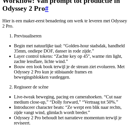
Workflow: Van prompt tot productie in
Odyssey 2 Pro
#
Hier is een maker-eerst benadering om werk te leveren met Odyssey
2 Pro.
Previsualiseren
Begin met natuurlijke taal: “Golden-hour stadsdak, handheld
35mm, ondiepe DOF, danser in rode zijde.”
Layer control tokens: “Zachte key op 45°, warme rim light,
zachte lensflare, lichte wind.”
Bouw een look book terwijl je de stream ziet evolueren. Met
Odyssey 2 Pro kun je stilstaande frames en
bewegingsblokken vastleggen.
Regisseer de scène
Live-tweak beweging, pacing en camerahoeken. “Cut naar
medium close-up,” “Dolly forward,” “Vertraag tot 50%.”
Introduceer character beats: “Ze werpt een blik naar rechts,
zijde vangt wind, glimlach wordt breder.”
Odyssey 2 Pro behoudt het narratieve momentum terwijl je
reviseert.