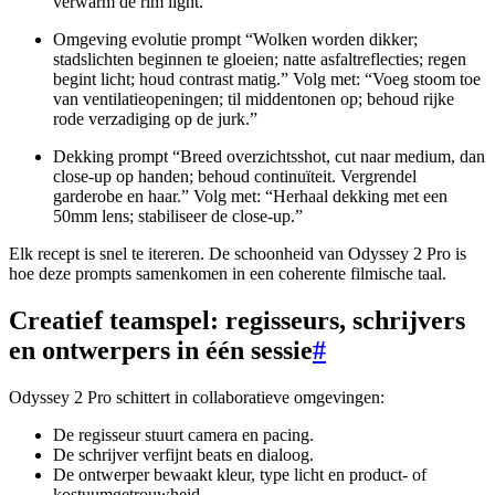
verwarm de rim light.”
Omgeving evolutie prompt “Wolken worden dikker;
stadslichten beginnen te gloeien; natte asfaltreflecties; regen
begint licht; houd contrast matig.” Volg met: “Voeg stoom toe
van ventilatieopeningen; til middentonen op; behoud rijke
rode verzadiging op de jurk.”
Dekking prompt “Breed overzichtsshot, cut naar medium, dan
close-up op handen; behoud continuïteit. Vergrendel
garderobe en haar.” Volg met: “Herhaal dekking met een
50mm lens; stabiliseer de close-up.”
Elk recept is snel te itereren. De schoonheid van Odyssey 2 Pro is
hoe deze prompts samenkomen in een coherente filmische taal.
Creatief teamspel: regisseurs, schrijvers
en ontwerpers in één sessie
#
Odyssey 2 Pro schittert in collaboratieve omgevingen:
De regisseur stuurt camera en pacing.
De schrijver verfijnt beats en dialoog.
De ontwerper bewaakt kleur, type licht en product- of
kostuumgetrouwheid.