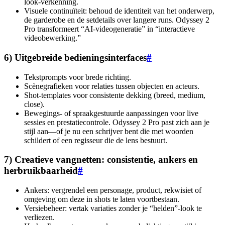
look-verkenning.
Visuele continuïteit: behoud de identiteit van het onderwerp,
de garderobe en de setdetails over langere runs. Odyssey 2
Pro transformeert “AI-videogeneratie” in “interactieve
videobewerking.”
6) Uitgebreide bedieningsinterfaces
#
Tekstprompts voor brede richting.
Scènegrafieken voor relaties tussen objecten en acteurs.
Shot-templates voor consistente dekking (breed, medium,
close).
Bewegings- of spraakgestuurde aanpassingen voor live
sessies en prestatiecontrole. Odyssey 2 Pro past zich aan je
stijl aan—of je nu een schrijver bent die met woorden
schildert of een regisseur die de lens bestuurt.
7) Creatieve vangnetten: consistentie, ankers en
herbruikbaarheid
#
Ankers: vergrendel een personage, product, rekwisiet of
omgeving om deze in shots te laten voortbestaan.
Versiebeheer: vertak variaties zonder je “helden”-look te
verliezen.