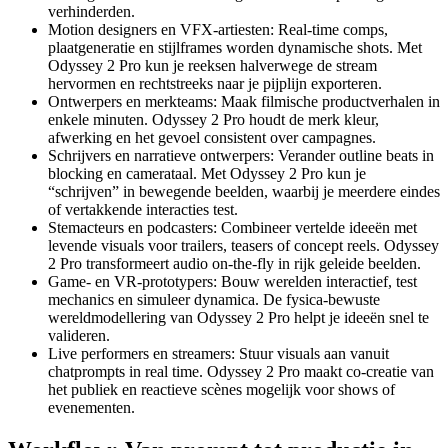
verhinderden.
Motion designers en VFX-artiesten: Real-time comps,
plaatgeneratie en stijlframes worden dynamische shots. Met
Odyssey 2 Pro kun je reeksen halverwege de stream
hervormen en rechtstreeks naar je pijplijn exporteren.
Ontwerpers en merkteams: Maak filmische productverhalen in
enkele minuten. Odyssey 2 Pro houdt de merk kleur,
afwerking en het gevoel consistent over campagnes.
Schrijvers en narratieve ontwerpers: Verander outline beats in
blocking en camerataal. Met Odyssey 2 Pro kun je
“schrijven” in bewegende beelden, waarbij je meerdere eindes
of vertakkende interacties test.
Stemacteurs en podcasters: Combineer vertelde ideeën met
levende visuals voor trailers, teasers of concept reels. Odyssey
2 Pro transformeert audio on-the-fly in rijk geleide beelden.
Game- en VR-prototypers: Bouw werelden interactief, test
mechanics en simuleer dynamica. De fysica-bewuste
wereldmodellering van Odyssey 2 Pro helpt je ideeën snel te
valideren.
Live performers en streamers: Stuur visuals aan vanuit
chatprompts in real time. Odyssey 2 Pro maakt co-creatie van
het publiek en reactieve scènes mogelijk voor shows of
evenementen.