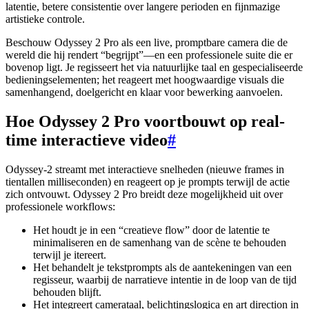
latentie, betere consistentie over langere perioden en fijnmazige
artistieke controle.
Beschouw Odyssey 2 Pro als een live, promptbare camera die de
wereld die hij rendert “begrijpt”—en een professionele suite die er
bovenop ligt. Je regisseert het via natuurlijke taal en gespecialiseerde
bedieningselementen; het reageert met hoogwaardige visuals die
samenhangend, doelgericht en klaar voor bewerking aanvoelen.
Hoe Odyssey 2 Pro voortbouwt op real-
time interactieve video
#
Odyssey-2 streamt met interactieve snelheden (nieuwe frames in
tientallen milliseconden) en reageert op je prompts terwijl de actie
zich ontvouwt. Odyssey 2 Pro breidt deze mogelijkheid uit over
professionele workflows:
Het houdt je in een “creatieve flow” door de latentie te
minimaliseren en de samenhang van de scène te behouden
terwijl je itereert.
Het behandelt je tekstprompts als de aantekeningen van een
regisseur, waarbij de narratieve intentie in de loop van de tijd
behouden blijft.
Het integreert camerataal, belichtingslogica en art direction in