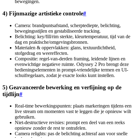
bewegingen.
4) Fijnmazige artistieke controle
#
Camera: brandpuntsafstand, scherptediepte, belichting,
bewegingsstijlen en gestabiliseerde tracking.
Belichting: key/fill/rim sterkte, kleurtemperatuur, tijd van de
dag en praktische/omgevingsbronnen.
Materialen & oppervlakken: glans, textuurdichtheid,
stofgedrag en weereffecten.
Compositie: regel-van-derden framing, leidende lijnen en
evenwichtige negatieve ruimte. Odyssey 2 Pro brengt deze
bedieningselementen in prompt-vriendelijke termen en UI-
schuifregelaars, zodat je exacte looks kunt instellen.
5) Geavanceerde bewerking en verfijning op de
tijdlijn
#
Real-time bewerkingspunten: plaats markeringen tijdens een
live stream om momenten vast te leggen die je opnieuw wilt
gebruiken.
Niet-destructieve revisies: prompt een deel van een reeks
opnieuw zonder de rest te ontrafelen.
Camera relights: pas de belichting achteraf aan voor snelle