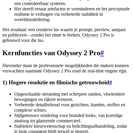
een controleerbaar systeem.
Het streeft ernaar artefacten te verminderen en het perceptuele
realisme te verhogen via verbeterde stabiliteit in
wereldmodellering.
Het resultaat: een creatieve lus waarin je prompt, preview, aanpast
en publiceert—zonder het ritme te breken. Odyssey 2 Pro is
gebouwd voor die lus.
Kernfuncties van Odyssey 2 Pro
#
Hieronder staan de professionele mogelijkheden die makers kunnen
verwachten naarmate Odyssey 2 Pro rond de real-time engine rijpt.
1) Hogere resolutie en filmische getrouwheid
#
Opgeschaalde streaming met scherpere randen, vloeiendere
bewegingen en rijkere texturen.
Verbeterde detailbehoud voor gezichten, handen, stoffen en
complexe scènes.
Stijlgetrouwe rendering voor branded looks, van korrelige
analoog tot glanzende commercieel.
Stabielere kleurwetenschap en belichtingsafhandeling, zodat
je look consistent blijft terwijl je itereert.