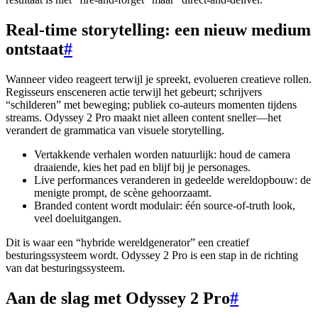
Real-time storytelling: een nieuw medium
ontstaat
#
Wanneer video reageert terwijl je spreekt, evolueren creatieve rollen.
Regisseurs ensceneren actie terwijl het gebeurt; schrijvers
“schilderen” met beweging; publiek co-auteurs momenten tijdens
streams. Odyssey 2 Pro maakt niet alleen content sneller—het
verandert de grammatica van visuele storytelling.
Vertakkende verhalen worden natuurlijk: houd de camera
draaiende, kies het pad en blijf bij je personages.
Live performances veranderen in gedeelde wereldopbouw: de
menigte prompt, de scène gehoorzaamt.
Branded content wordt modulair: één source-of-truth look,
veel doeluitgangen.
Dit is waar een “hybride wereldgenerator” een creatief
besturingssysteem wordt. Odyssey 2 Pro is een stap in de richting
van dat besturingssysteem.
Aan de slag met Odyssey 2 Pro
#