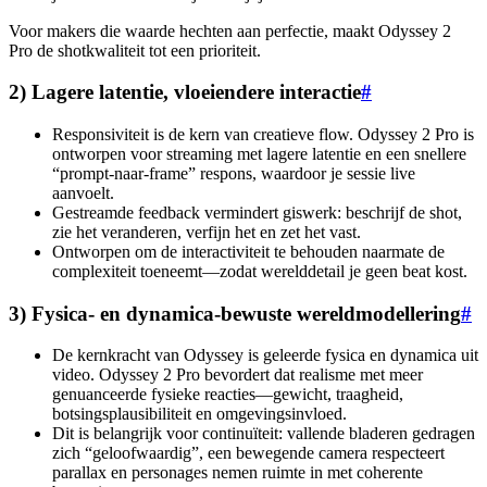
Voor makers die waarde hechten aan perfectie, maakt Odyssey 2
Pro de shotkwaliteit tot een prioriteit.
2) Lagere latentie, vloeiendere interactie
#
Responsiviteit is de kern van creatieve flow. Odyssey 2 Pro is
ontworpen voor streaming met lagere latentie en een snellere
“prompt-naar-frame” respons, waardoor je sessie live
aanvoelt.
Gestreamde feedback vermindert giswerk: beschrijf de shot,
zie het veranderen, verfijn het en zet het vast.
Ontworpen om de interactiviteit te behouden naarmate de
complexiteit toeneemt—zodat werelddetail je geen beat kost.
3) Fysica- en dynamica-bewuste wereldmodellering
#
De kernkracht van Odyssey is geleerde fysica en dynamica uit
video. Odyssey 2 Pro bevordert dat realisme met meer
genuanceerde fysieke reacties—gewicht, traagheid,
botsingsplausibiliteit en omgevingsinvloed.
Dit is belangrijk voor continuïteit: vallende bladeren gedragen
zich “geloofwaardig”, een bewegende camera respecteert
parallax en personages nemen ruimte in met coherente