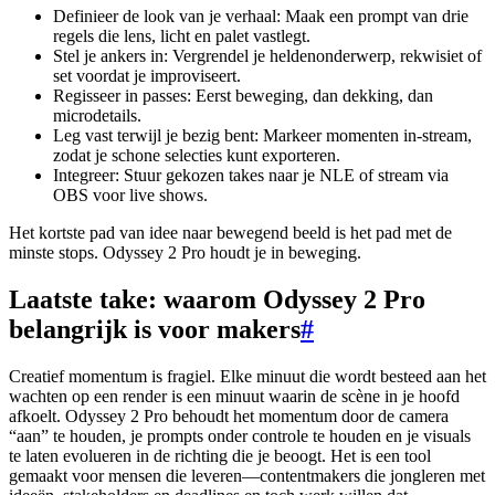
Definieer de look van je verhaal: Maak een prompt van drie
regels die lens, licht en palet vastlegt.
Stel je ankers in: Vergrendel je heldenonderwerp, rekwisiet of
set voordat je improviseert.
Regisseer in passes: Eerst beweging, dan dekking, dan
microdetails.
Leg vast terwijl je bezig bent: Markeer momenten in-stream,
zodat je schone selecties kunt exporteren.
Integreer: Stuur gekozen takes naar je NLE of stream via
OBS voor live shows.
Het kortste pad van idee naar bewegend beeld is het pad met de
minste stops. Odyssey 2 Pro houdt je in beweging.
Laatste take: waarom Odyssey 2 Pro
belangrijk is voor makers
#
Creatief momentum is fragiel. Elke minuut die wordt besteed aan het
wachten op een render is een minuut waarin de scène in je hoofd
afkoelt. Odyssey 2 Pro behoudt het momentum door de camera
“aan” te houden, je prompts onder controle te houden en je visuals
te laten evolueren in de richting die je beoogt. Het is een tool
gemaakt voor mensen die leveren—contentmakers die jongleren met