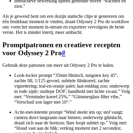
Interactieve bewerking tijdens generatie boven “wachten en
zien.”
Als je gewend bent om een dozijn statische clips te genereren om
één bruikbaar moment te vinden, draait Odyssey 2 Pro de workflow
om: vorm het moment in-stream en exporteer vervolgens de beste
versie. Het is minder loterij, meer ambacht.
Promptpatronen en creatieve recepten
voor Odyssey 2 Pro
#
Gebruik deze patronen om meer uit Odyssey 2 Pro te halen.
Look-locker prompt “35mm filmisch, tungsten key 45°,
zachte fill, 1/125 gevoel, subtiele filmkorrel, zachte
vignettering; teal-en-oranje palet; laat-middag zon; onderwerp
in rode zijde; ondiepe DOF; handheld met lichte zwaai.” Volg
met: “Verminder korrel 25%,” “Glimmerglass filter vibe,”
“Verschuif zon lager met 10°.”
Actie-met-intentie prompt “Wind steekt iets op; stof vangt;
camera duwt langzaam naar binnen; onderwerp glimlacht,
draait zich naar de horizon; flare loopt subtiel op.” Volg met:
“Houd vast aan de blik; verleng moment met 2 seconden;