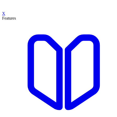
X
Features