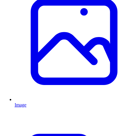
Image