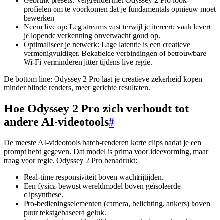
Gebruik presets: Vergrendel met Odyssey 2 Pro look-
profielen om te voorkomen dat je fundamentals opnieuw moet
bewerken.
Neem live op: Leg streams vast terwijl je itereert; vaak levert
je lopende verkenning onverwacht goud op.
Optimaliseer je netwerk: Lage latentie is een creatieve
vermenigvuldiger. Bekabelde verbindingen of betrouwbare
Wi-Fi verminderen jitter tijdens live regie.
De bottom line: Odyssey 2 Pro laat je creatieve zekerheid kopen—
minder blinde renders, meer gerichte resultaten.
Hoe Odyssey 2 Pro zich verhoudt tot
andere AI-videotools
#
De meeste AI-videotools batch-renderen korte clips nadat je een
prompt hebt gegeven. Dat model is prima voor ideevorming, maar
traag voor regie. Odyssey 2 Pro benadrukt:
Real-time responsiviteit boven wachtrijtijden.
Een fysica-bewust wereldmodel boven geïsoleerde
clipsynthese.
Pro-bedieningselementen (camera, belichting, ankers) boven
puur tekstgebaseerd geluk.