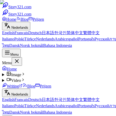
Story321.com
Story321.com
Home
Blog
Prijzen
Nederlands
English
Français
Deutsch
日本語
한국인
简体中文
繁體中文
Italiano
Polski
Türkçe
Nederlands
Arabic
español
Português
Русский
ภา
ไทย
Dansk
Norsk bokmål
Bahasa Indonesia
Menu
Menu
Home
Image
Video
Writing
Blog
Prijzen
Nederlands
English
Français
Deutsch
日本語
한국인
简体中文
繁體中文
Italiano
Polski
Türkçe
Nederlands
Arabic
español
Português
Русский
ภา
ไทย
Dansk
Norsk bokmål
Bahasa Indonesia