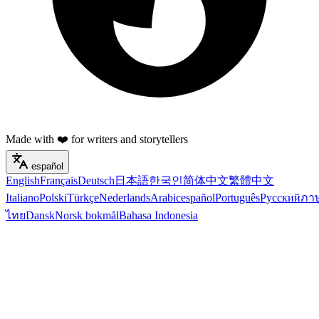
Made with ❤️ for writers and storytellers
español
English
Français
Deutsch
日本語
한국인
简体中文
繁體中文
Italiano
Polski
Türkçe
Nederlands
Arabic
español
Português
Русский
ภา
ไทย
Dansk
Norsk bokmål
Bahasa Indonesia