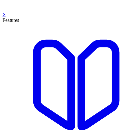
X
Features