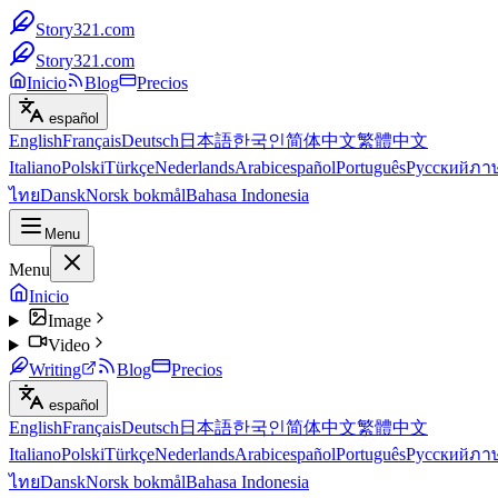
Story321.com
Story321.com
Inicio
Blog
Precios
español
English
Français
Deutsch
日本語
한국인
简体中文
繁體中文
Italiano
Polski
Türkçe
Nederlands
Arabic
español
Português
Русский
ภา
ไทย
Dansk
Norsk bokmål
Bahasa Indonesia
Menu
Menu
Inicio
Image
Video
Writing
Blog
Precios
español
English
Français
Deutsch
日本語
한국인
简体中文
繁體中文
Italiano
Polski
Türkçe
Nederlands
Arabic
español
Português
Русский
ภา
ไทย
Dansk
Norsk bokmål
Bahasa Indonesia