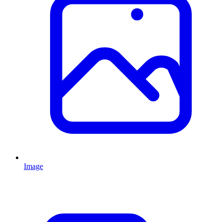
Image