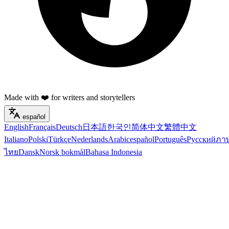
Made with ❤️ for writers and storytellers
español
English
Français
Deutsch
日本語
한국인
简体中文
繁體中文
Italiano
Polski
Türkçe
Nederlands
Arabic
español
Português
Русский
ภา
ไทย
Dansk
Norsk bokmål
Bahasa Indonesia