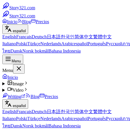
Story321.com
Story321.com
Inicio
Blog
Precios
español
English
Français
Deutsch
日本語
한국인
简体中文
繁體中文
Italiano
Polski
Türkçe
Nederlands
Arabic
español
Português
Русский
ภา
ไทย
Dansk
Norsk bokmål
Bahasa Indonesia
Menu
Menu
Inicio
Image
Video
Writing
Blog
Precios
español
English
Français
Deutsch
日本語
한국인
简体中文
繁體中文
Italiano
Polski
Türkçe
Nederlands
Arabic
español
Português
Русский
ภา
ไทย
Dansk
Norsk bokmål
Bahasa Indonesia