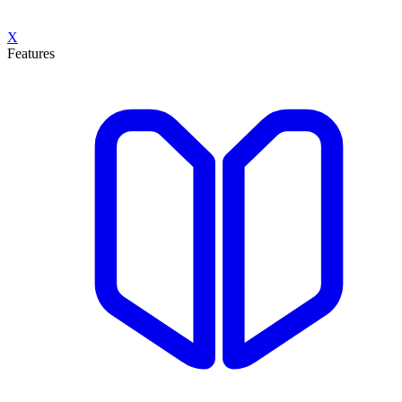
X
Features