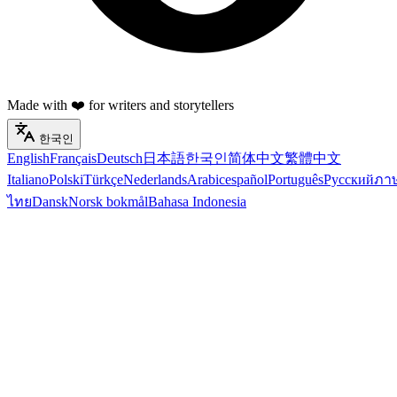
Made with ❤️ for writers and storytellers
한국인
English
Français
Deutsch
日本語
한국인
简体中文
繁體中文
Italiano
Polski
Türkçe
Nederlands
Arabic
español
Português
Русский
ภา
ไทย
Dansk
Norsk bokmål
Bahasa Indonesia