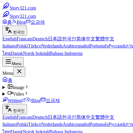
Story321.com
Story321.com
홈
Blog
요금제
한국인
English
Français
Deutsch
日本語
한국인
简体中文
繁體中文
Italiano
Polski
Türkçe
Nederlands
Arabic
español
Português
Русский
ภา
ไทย
Dansk
Norsk bokmål
Bahasa Indonesia
Menu
Menu
홈
Image
Video
Writing
Blog
요금제
한국인
English
Français
Deutsch
日本語
한국인
简体中文
繁體中文
Italiano
Polski
Türkçe
Nederlands
Arabic
español
Português
Русский
ภา
ไทย
Dansk
Norsk bokmål
Bahasa Indonesia