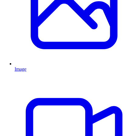
Image