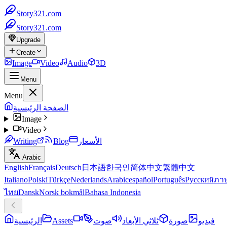
Story321.com
Story321.com
Upgrade
Create
Image
Video
Audio
3D
Menu
Menu
الصفحة الرئيسية
Image
Video
الأسعار
Blog
Writing
Arabic
English
Français
Deutsch
日本語
한국인
简体中文
繁體中文
Italiano
Polski
Türkçe
Nederlands
Arabic
español
Português
Русский
ภา
ไทย
Dansk
Norsk bokmål
Bahasa Indonesia
فيديو
صورة
ثلاثي الأبعاد
صوت
Assets
الرئيسية