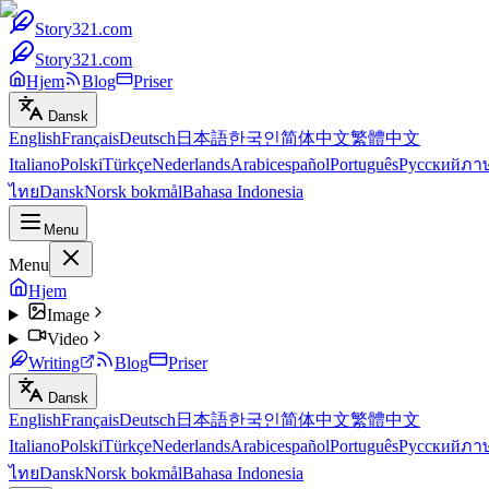
Story321.com
Story321.com
Hjem
Blog
Priser
Dansk
English
Français
Deutsch
日本語
한국인
简体中文
繁體中文
Italiano
Polski
Türkçe
Nederlands
Arabic
español
Português
Русский
ภา
ไทย
Dansk
Norsk bokmål
Bahasa Indonesia
Menu
Menu
Hjem
Image
Video
Writing
Blog
Priser
Dansk
English
Français
Deutsch
日本語
한국인
简体中文
繁體中文
Italiano
Polski
Türkçe
Nederlands
Arabic
español
Português
Русский
ภา
ไทย
Dansk
Norsk bokmål
Bahasa Indonesia