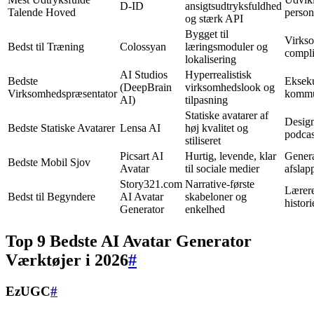
D-ID
ansigtsudtryksfuldhed
Talende Hoved
person
og stærk API
Bygget til
Virks
Bedst til Træning
Colossyan
læringsmoduler og
compl
lokalisering
AI Studios
Hyperrealistisk
Bedste
Ekseku
(DeepBrain
virksomhedslook og
Virksomhedspræsentator
kommu
AI)
tilpasning
Statiske avatarer af
Design
Bedste Statiske Avatarer
Lensa AI
høj kvalitet og
podcas
stiliseret
Picsart AI
Hurtig, levende, klar
Genera
Bedste Mobil Sjov
Avatar
til sociale medier
afslap
Story321.com
Narrative-første
Lærere
Bedst til Begyndere
AI Avatar
skabeloner og
histori
Generator
enkelhed
Top 9 Bedste AI Avatar Generator
Værktøjer i 2026
#
EzUGC
#