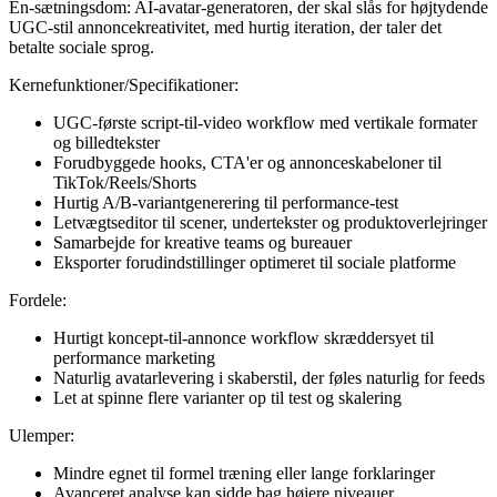
En-sætningsdom: AI-avatar-generatoren, der skal slås for højtydende
UGC-stil annoncekreativitet, med hurtig iteration, der taler det
betalte sociale sprog.
Kernefunktioner/Specifikationer:
UGC-første script-til-video workflow med vertikale formater
og billedtekster
Forudbyggede hooks, CTA'er og annonceskabeloner til
TikTok/Reels/Shorts
Hurtig A/B-variantgenerering til performance-test
Letvægtseditor til scener, undertekster og produktoverlejringer
Samarbejde for kreative teams og bureauer
Eksporter forudindstillinger optimeret til sociale platforme
Fordele:
Hurtigt koncept-til-annonce workflow skræddersyet til
performance marketing
Naturlig avatarlevering i skaberstil, der føles naturlig for feeds
Let at spinne flere varianter op til test og skalering
Ulemper:
Mindre egnet til formel træning eller lange forklaringer
Avanceret analyse kan sidde bag højere niveauer