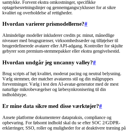
samtykke. Forvent ekstra omkostninger, specifikke
optagelsesretningslinjer og gennemgangscyklusser for at sikre
kvalitet og overholdelse af rettigheder.
Hvordan varierer prismodellerne?
#
Almindelige modeller inkluderer credits pr. minut, månedlige
niveauer med brugsgrænser, virksomhedssæder og tilføjelser til
brugerdefinerede avatarer eller API-adgang. Kontroller for skjulte
gebyrer som premium-stemmepakker eller ekstra gengivelsestid.
Hvordan undgår jeg uncanny valley?
#
Brug scripts af høj kvalitet, moderat pacing og neutral belysning.
Vælg stemmer, der matcher avatarens stil og din målgruppes
forventninger. Vælg i test den AI-avatar-generator med de mest
naturlige mikrobevægelser og læbesynkronisering til din
indholdstype.
Er mine data sikre med disse værktøjer?
#
Ansete platforme dokumenterer datapraksis, compliance og
opbevaring. For følsomt indhold skal du se efter SOC 2/GDPR-
erklæringer, SSO, roller og muligheder for at deaktivere træning på