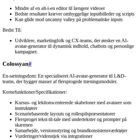
Mindre af en alt-i-en editor til længere videoer
Bedste resultater kræver omhyggelige inputbilleder og scripts
Kan glide mod uncanny valley på problematiske inputs
Bedst Til:
Udviklere, marketingfolk og CX-teams, der ønsker en AI-
avatar-generator til dynamisk indhold, chatbots og personlige
kampagner.
Colossyan
#
En-sætningsdom: En specialiseret AI-avatar-generator til L&D-
teams, der bygger masser af flersprogede træningsmoduler.
Kernefunktioner/Specifikationer:
Kursus- og lektionscentrerede skabeloner med avatarer som
instruktører
Scenariebaserede layouts og rollespilspræsentatorer
Flersproget tekst-til-tale med undertekster og prompter på
skærmen
Samarbejde, versionsstyring og brandkonsistensværktøjer
Vurderinger/videnstjek via integrationer