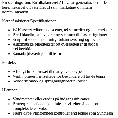
En-sætningsdom: En afbalanceret AI-avatar-generator, der er let at
lære, fleksibel og velegnet til salg, marketing og intern
kommunikation.
Kernefunktioner/Specifikationer:
Webbaseret editor med scener, tekst, medier og undertekster
Bred blanding af avatarer og stemmer til forskellige toner
Script-til-video med hurtig forhåndsvisning og revisioner
Automatiske billedtekster og oversættelser til global
rækkevidde
Samarbejdsværktøjer til teams
Fordele:
Alsidigt funktionssæt til mange videotyper
Venlig brugergrænseflade for begyndere og travle teams
Solide stemme- og sprogmuligheder til prisen
Ulemper:
Vandmærker eller credits på indgangsniveauer
Brugergrænsefladen kan føles travl, efterhånden som
kompleksiteten vokser
Færre dybe virksomhedskontroller end ledere som Synthesia