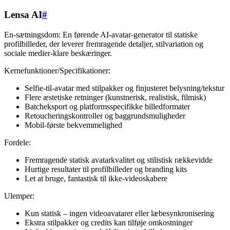
Lensa AI
#
En-sætningsdom: En førende AI-avatar-generator til statiske
profilbilleder, der leverer fremragende detaljer, stilvariation og
sociale medier-klare beskæringer.
Kernefunktioner/Specifikationer:
Selfie-til-avatar med stilpakker og finjusteret belysning/tekstur
Flere æstetiske retninger (kunstnerisk, realistisk, filmisk)
Batcheksport og platformsspecifikke billedformater
Retoucheringskontroller og baggrundsmuligheder
Mobil-første bekvemmelighed
Fordele:
Fremragende statisk avatarkvalitet og stilistisk rækkevidde
Hurtige resultater til profilbilleder og branding kits
Let at bruge, fantastisk til ikke-videoskabere
Ulemper:
Kun statisk – ingen videoavatarer eller læbesynkronisering
Ekstra stilpakker og credits kan tilføje omkostninger