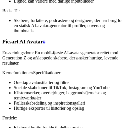
Lighed kan variere med dårlige inputbilleder
Bedst Til:
Skabere, forfattere, podcastere og designere, der har brug for
en statisk AI-avatar-generator til profiler, covers og
thumbnails.
Picsart AI Avatar
#
En-sætningsdom: En mobil-første AI-avatar-generator rettet mod
Generation Z og afslappede skabere, der ønsker hurtige, levende
resultater.
Kernefunktioner/Specifikationer:
One-tap avatarstilarter og filtre
Sociale skabeloner til TikTok, Instagram og YouTube
Klistermærker, overlejringer, baggrundsfjernelse og
remixværktøjer
Fællesskabsdeling og inspirationsgalleri
Hurtige eksporter til historier og opslag
Fordele:
Ekstremt hurtig fra idé til delbar avatar