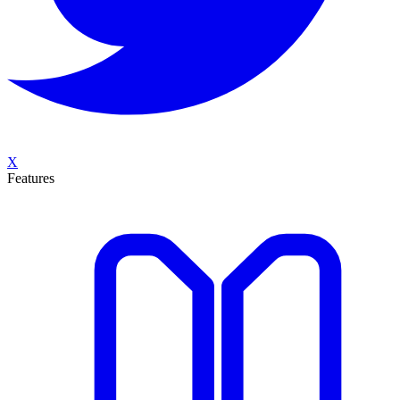
X
Features