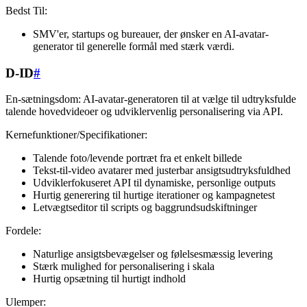
Bedst Til:
SMV'er, startups og bureauer, der ønsker en AI-avatar-
generator til generelle formål med stærk værdi.
D-ID
#
En-sætningsdom: AI-avatar-generatoren til at vælge til udtryksfulde
talende hovedvideoer og udviklervenlig personalisering via API.
Kernefunktioner/Specifikationer:
Talende foto/levende portræt fra et enkelt billede
Tekst-til-video avatarer med justerbar ansigtsudtryksfuldhed
Udviklerfokuseret API til dynamiske, personlige outputs
Hurtig generering til hurtige iterationer og kampagnetest
Letvægtseditor til scripts og baggrundsudskiftninger
Fordele:
Naturlige ansigtsbevægelser og følelsesmæssig levering
Stærk mulighed for personalisering i skala
Hurtig opsætning til hurtigt indhold
Ulemper: