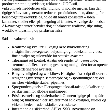
producerer træningsvideoer, reklamer i UGC-stil,
virksomhedsmeddelelser eller indhold til sociale medier, kan den
rigtige AI-avatar-generator reducere produktionstiden, åbne op for
flersproget rækkevidde og holde dit brand konsistent – uden
kameraer, studier eller planlægning af talenter. At vælge den bedste
AI-avatar-generator betyder dog at balancere realisme, tilpasning,
workflow-tilpasning og prisfastsættelse.
Sådan evaluerede vi:
Realisme og kvalitet: Livagtig læbesynkronisering,
ansigtsmikrobevægelser, belysning og hudtekstur til video;
fine detaljer og stilområde for statiske avatarer.
Tilpasning og kontrol: Avatar-udseende, tøj, baggrunde,
stemmemodeller, accenter, gestus og muligheden for at oprette
brugerdefinerede avatarer.
Brugervenlighed og workflow: Hastighed fra script til skærm,
redigeringsværktøjer, samarbejde og eksportmuligheder, der
matcher virkelige skaber-pipelines.
Sprogunderstøttelse: Flersproget tekst-til-tale og lokalisering
på skærmen for globale målgrupper.
Prisfastsættelse og skalerbarhed: Gennemsigtige planer, fair
brug og funktioner, der skalerer med solokreatører, studier og
virksomheder – uden skjulte overraskelser.
Integration og sikkerhed: API'er, SSO, governance og