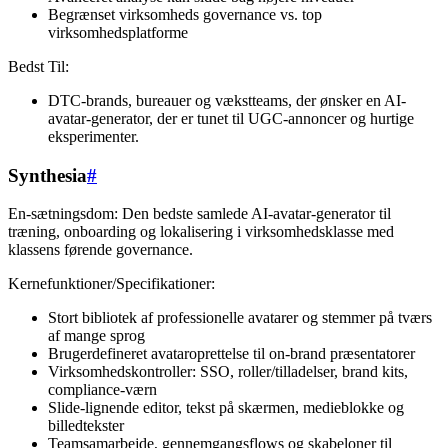
Begrænset virksomheds governance vs. top
virksomhedsplatforme
Bedst Til:
DTC-brands, bureauer og vækstteams, der ønsker en AI-
avatar-generator, der er tunet til UGC-annoncer og hurtige
eksperimenter.
Synthesia
#
En-sætningsdom: Den bedste samlede AI-avatar-generator til
træning, onboarding og lokalisering i virksomhedsklasse med
klassens førende governance.
Kernefunktioner/Specifikationer:
Stort bibliotek af professionelle avatarer og stemmer på tværs
af mange sprog
Brugerdefineret avataroprettelse til on-brand præsentatorer
Virksomhedskontroller: SSO, roller/tilladelser, brand kits,
compliance-værn
Slide-lignende editor, tekst på skærmen, medieblokke og
billedtekster
Teamsamarbejde, gennemgangsflows og skabeloner til