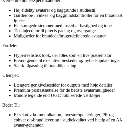
Kernefunktioner/Specifikationer:
Høj-fidelity avatarer og baggrunde i studiestil
Garderobe-, vinkel- og baggrundskontroller for en broadcast-
følelse
Flersprogede stemmer med justerbar hastighed og tone
Tidslinjeeditor til præcis pacing og overgange
Muligheder for brandede/brugerdefinerede avatarer
Fordele:
Hyperrealistisk look, der føles som en live præsentator
Fremragende til executive-beskeder og nyhedsopdateringer
Stærk tilpasning til brandtilpasning
Ulemper:
Længere gengivelsestider for outputs med høje detaljer
Premium-prisfastsættelse for de bedste avatarmuligheder
Mindre legende end UGC-fokuserede værktøjer
Bedst Til:
Eksekutiv kommunikation, investoropdateringer, PR og
enhver on-brand levering i studiekvalitet ved hjælp af en AI-
avatar-generator.