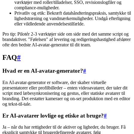
værktøjer med roller/tilladelser, SSO, revisionslogfiler og
compliance-muligheder.
Privatliv og etik: Bekræft datahåndteringspraksis, samtykke til
lighedstræning og vandmærkemuligheder. Undgå efterligning
eller vildledende anvendelsestilfælde.
Pro tip: Pilotér 2-3 værktøjer side om side med det samme script og
brandaktiver. "Følelsen" af levering og redigeringshastighed afslører
ofte den bedste AI-avatar-generator til dit team.
FAQ
#
Hvad er en AI-avatar-generator?
#
En AI-avatar-generator er software, der skaber virtuelle
præsentatorer eller profilbilleder – enten videoavatarer, der taler dit
script med læbesynkronisering og gestus, eller statiske avatarer til
branding. Det erstatter kameraer og on-set produktion med en editor
og tekst-til-tale.
Er AI-avatarer lovlige og etiske at bruge?
#
Ja – når du har rettigheder til de aktiver og ligheder, du bruger. Få
eksplicit samtykke til brugerdefinerede avatarer, følg