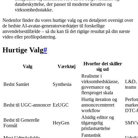
databeskyttelse, der passer til moderne kreative og
virksomhedsstakke.
Nedenfor finder du vores hurtige valg og en detaljeret oversigt over
de bedste AI-avatar-generatorværktøjer til forskellige
anvendelsestilfælde – så du kan få det rigtige resultat på din næste
video eller profilopdatering.
Hurtige Valg
#
Hvorfor det skiller
Valg
Værktøj
sig ud
Realisme i
virksomhedsklasse,
L&D, 
Bedst Samlet
Synthesia
governance og
teams
flersproget skala
Hurtig iteration og
Perfo
Bedst til UGC-annoncer
EzUGC
annoncecentreret
marked
workflow
DTC-b
Alsidig editor og
Bedst til Generelle
HeyGen
tilgængelig
SMV'er
Formål
prisfastsættelse
Fantastisk
Mest Udtryksfulde
Udvikl