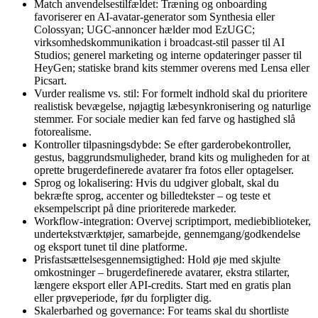
Match anvendelsestilfældet: Træning og onboarding
favoriserer en AI-avatar-generator som Synthesia eller
Colossyan; UGC-annoncer hælder mod EzUGC;
virksomhedskommunikation i broadcast-stil passer til AI
Studios; generel marketing og interne opdateringer passer til
HeyGen; statiske brand kits stemmer overens med Lensa eller
Picsart.
Vurder realisme vs. stil: For formelt indhold skal du prioritere
realistisk bevægelse, nøjagtig læbesynkronisering og naturlige
stemmer. For sociale medier kan fed farve og hastighed slå
fotorealisme.
Kontroller tilpasningsdybde: Se efter garderobekontroller,
gestus, baggrundsmuligheder, brand kits og muligheden for at
oprette brugerdefinerede avatarer fra fotos eller optagelser.
Sprog og lokalisering: Hvis du udgiver globalt, skal du
bekræfte sprog, accenter og billedtekster – og teste et
eksempelscript på dine prioriterede markeder.
Workflow-integration: Overvej scriptimport, mediebiblioteker,
undertekstværktøjer, samarbejde, gennemgang/godkendelse
og eksport tunet til dine platforme.
Prisfastsættelsesgennemsigtighed: Hold øje med skjulte
omkostninger – brugerdefinerede avatarer, ekstra stilarter,
længere eksport eller API-credits. Start med en gratis plan
eller prøveperiode, før du forpligter dig.
Skalerbarhed og governance: For teams skal du shortliste