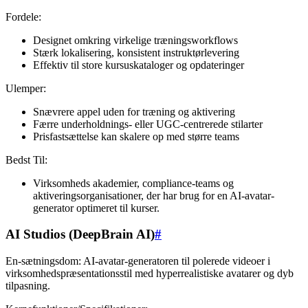
Fordele:
Designet omkring virkelige træningsworkflows
Stærk lokalisering, konsistent instruktørlevering
Effektiv til store kursuskataloger og opdateringer
Ulemper:
Snævrere appel uden for træning og aktivering
Færre underholdnings- eller UGC-centrerede stilarter
Prisfastsættelse kan skalere op med større teams
Bedst Til:
Virksomheds akademier, compliance-teams og
aktiveringsorganisationer, der har brug for en AI-avatar-
generator optimeret til kurser.
AI Studios (DeepBrain AI)
#
En-sætningsdom: AI-avatar-generatoren til polerede videoer i
virksomhedspræsentationsstil med hyperrealistiske avatarer og dyb
tilpasning.