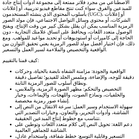
الاصطناعي من مجرد فلاتر ممتعة إلى مجموعة أدوات إنتاج جادة
للمبدعين والفرق. سواء كنت تنتج مقاطع فيديو تدريبية، أو إعلانات
بأسلوب المحتوى الذي ينشئه المستخدمون (UGC)، أو إعلانات
الشركات، أو محتوى وسائل التواصل الاجتماعي، فإن مولد الصور
الرمزية المناسب يمكن أن يقلل بشكل كبير من وقت الإنتاج، ويفتح
الوصول متعدد اللغات، ويحافظ على اتساق علامتك التجارية - دون
الحاجة إلى كاميرات أو استوديوهات أو تحديد مواعيد للمواهب. ومع
ذلك، فإن اختيار أفضل مولد للصور الرمزية يعني تحقيق التوازن بين
الواقعية والتخصيص والملاءمة لسير العمل والتسعير.
كيف قمنا بالتقييم:
الواقعية والجودة: مزامنة الشفاه نابضة بالحياة، وحركات
دقيقة للوجه، والإضاءة، وملمس الجلد للفيديو؛ تفاصيل دقيقة
ونطاق أسلوب للصور الرمزية الثابتة.
التخصيص والتحكم: مظهر الصورة الرمزية، والملابس،
والخلفيات، ونماذج الصوت، واللهجات، والإيماءات، وخيار
إنشاء صور رمزية مخصصة.
سهولة الاستخدام وسير العمل: سرعة الانتقال من النص إلى
الشاشة، وأدوات التحرير، والتعاون، وخيارات التصدير التي
تتناسب مع خطوط إنتاج المبدعين الحقيقية.
دعم اللغة: تحويل النص إلى كلام متعدد اللغات وتوطين على
الشاشة للجماهير العالمية.
التسعير وقابلية التوسع: خطط شفافة، واستخدام عادل،