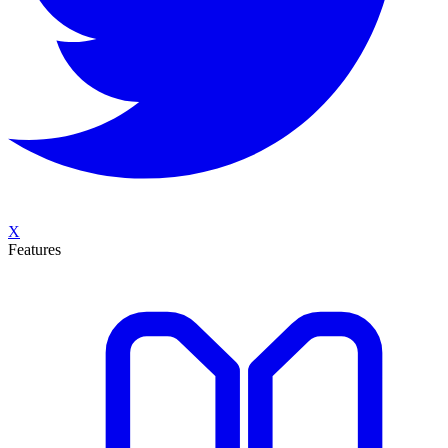
X
Features