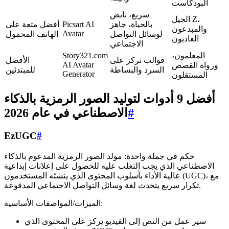
البودكاست
سريع، نابض
الجيل Z،
بالحياة، جاهز
Picsart AI
أفضل متعة على
والمبدعون
Avatar
لوسائل التواصل
الهاتف المحمول
العاديون
الاجتماعي
المعلمون،
Story321.com
قوالب تركز على
الأفضل
AI Avatar
ورواة القصص
السرد والبساطة
للمبتدئين
Generator
المستقلون
أفضل 9 أدوات لتوليد الصور الرمزية بالذكاء
#
الاصطناعي في عام 2026
EzUGC
#
حكم في جملة واحدة: مولد الصور الرمزية المدعوم بالذكاء
الاصطناعي الذي يجب التغلب عليه للحصول على إعلانات إبداعية
عالية الأداء بأسلوب المحتوى الذي ينشئه المستخدمون (UGC)، مع
تكرار سريع يتحدث لغة وسائل التواصل الاجتماعي المدفوعة.
الميزات/المواصفات الأساسية:
سير عمل من النص إلى الفيديو يركز على المحتوى الذي