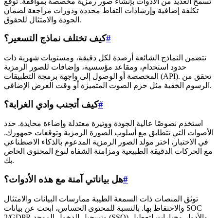
تسمح العديد من الأدوات بإنشاء صور رمزية مخصصة بموافقة. توقع
تكلفة إضافية وإرشادات التقاط محددة ودورات مراجعة لضمان
الجودة والامتثال للحقوق.
#
كيف تختلف نماذج التسعير؟
تتضمن النماذج الشائعة أرصدة لكل دقيقة، ومستويات شهرية ذات
حدود استخدام، ومقاعد مؤسسية، وإضافات للصور الرمزية
المخصصة أو الوصول إلى واجهة برمجة التطبيقات (API). تحقق من
الرسوم الخفية مثل حزم الصوت المتميزة أو وقت العرض الإضافي.
#
كيف أتجنب وادي الغرابة؟
استخدم نصوصًا عالية الجودة ووتيرة معتدلة وإضاءة محايدة. حدد
الأصوات التي تتطابق مع أسلوب الصورة الرمزية وتوقعات جمهورك.
في الاختبار، اختر مولد الصور الرمزية المدعوم بالذكاء الاصطناعي
مع الحركات الدقيقة الطبيعية ومزامنة الشفاه لنوع المحتوى الخاص
بك.
#
هل بياناتي آمنة مع هذه الأدوات؟
توثق المنصات ذات السمعة الطيبة ممارسات البيانات والامتثال
والاحتفاظ بها. بالنسبة للمحتوى الحساس، ابحث عن بيانات SOC
2/GDPR وتسجيل الدخول الموحد (SSO) والأدوار وخيارات لتعطيل