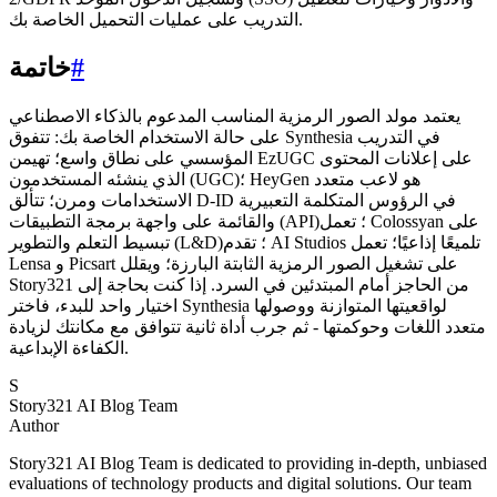
التدريب على عمليات التحميل الخاصة بك.
#
خاتمة
يعتمد مولد الصور الرمزية المناسب المدعوم بالذكاء الاصطناعي
على حالة الاستخدام الخاصة بك: تتفوق Synthesia في التدريب
المؤسسي على نطاق واسع؛ تهيمن EzUGC على إعلانات المحتوى
الذي ينشئه المستخدمون (UGC)؛ HeyGen هو لاعب متعدد
الاستخدامات ومرن؛ تتألق D-ID في الرؤوس المتكلمة التعبيرية
والقائمة على واجهة برمجة التطبيقات (API)؛ تعمل Colossyan على
تبسيط التعلم والتطوير (L&D)؛ تقدم AI Studios تلميعًا إذاعيًا؛ تعمل
Lensa و Picsart على تشغيل الصور الرمزية الثابتة البارزة؛ ويقلل
Story321 من الحاجز أمام المبتدئين في السرد. إذا كنت بحاجة إلى
اختيار واحد للبدء، فاختر Synthesia لواقعيتها المتوازنة ووصولها
متعدد اللغات وحوكمتها - ثم جرب أداة ثانية تتوافق مع مكانتك لزيادة
الكفاءة الإبداعية.
S
Story321 AI Blog Team
Author
Story321 AI Blog Team is dedicated to providing in-depth, unbiased
evaluations of technology products and digital solutions. Our team