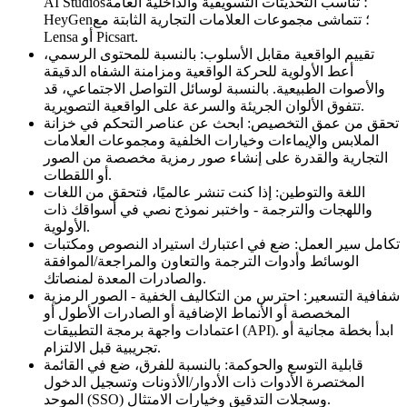
AI Studios؛ تناسب التحديثات التسويقية والداخلية العامة
HeyGen؛ تتماشى مجموعات العلامات التجارية الثابتة مع
Lensa أو Picsart.
تقييم الواقعية مقابل الأسلوب: بالنسبة للمحتوى الرسمي،
أعط الأولوية للحركة الواقعية ومزامنة الشفاه الدقيقة
والأصوات الطبيعية. بالنسبة لوسائل التواصل الاجتماعي، قد
تتفوق الألوان الجريئة والسرعة على الواقعية التصويرية.
تحقق من عمق التخصيص: ابحث عن عناصر التحكم في خزانة
الملابس والإيماءات وخيارات الخلفية ومجموعات العلامات
التجارية والقدرة على إنشاء صور رمزية مخصصة من الصور
أو اللقطات.
اللغة والتوطين: إذا كنت تنشر عالميًا، فتحقق من اللغات
واللهجات والترجمة - واختبر نموذج نصي في أسواقك ذات
الأولوية.
تكامل سير العمل: ضع في اعتبارك استيراد النصوص ومكتبات
الوسائط وأدوات الترجمة والتعاون والمراجعة/الموافقة
والصادرات المعدة لمنصاتك.
شفافية التسعير: احترس من التكاليف الخفية - الصور الرمزية
المخصصة أو الأنماط الإضافية أو الصادرات الأطول أو
اعتمادات واجهة برمجة التطبيقات (API). ابدأ بخطة مجانية أو
تجريبية قبل الالتزام.
قابلية التوسع والحوكمة: بالنسبة للفرق، ضع في القائمة
المختصرة الأدوات ذات الأدوار/الأذونات وتسجيل الدخول
الموحد (SSO) وسجلات التدقيق وخيارات الامتثال.