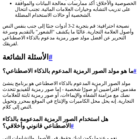
الخصوصية والأخلاق: أكد ممارسات معالجة البيانات والموافقة
على تدريب التشابه وخيارات العلامات المائية. تجنب انتحال
الشخصية أو حالات الاستخدام المضللة.
نصيحة احترافية: قم بتجربة 2-3 أدوات جنبًا إلى جنب بنفس النص
وأصول العلامة التجارية. غالبًا ما يكشف "الشعور" بالتقديم وسرعة
التحرير عن أفضل مولد صور رمزية مدعوم بالذكاء الاصطناعي
لفريقك.
#
الأسئلة الشائعة
#
ما هو مولد الصور الرمزية المدعوم بالذكاء الاصطناعي؟
مولد الصور الرمزية المدعوم بالذكاء الاصطناعي هو برنامج ينشئ
مقدمين افتراضيين أو صورًا شخصية - إما صور رمزية للفيديو تتحدث
نصك مع مزامنة الشفاه والإيماءات، أو صور رمزية ثابتة للعلامات
التجارية. إنه يحل محل الكاميرات والإنتاج في الموقع بمحرر وتحويل
النص إلى كلام.
هل استخدام الصور الرمزية المدعومة بالذكاء
#
الاصطناعي قانوني وأخلاقي؟
نعم - عندما يكون لديك حقوق في الأصول والتشابهات التي