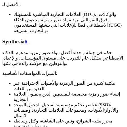
الأفضل لـ:
العلامات التجارية المباشرة للمستهلك (DTC)، والوكالات،
وفرق النمو التي تريد مولد صور رمزية مدعوم بالذكاء
الاصطناعي مُعدًا للإعلانات التي ينشئها المستخدمون (UGC)
والتجارب السريعة.
Synthesia
#
حكم في جملة واحدة: أفضل مولد صور رمزية مدعوم بالذكاء
الاصطناعي بشكل عام للتدريب على مستوى المؤسسات، والإعداد،
والتوطين مع حوكمة رائدة في فئتها.
الميزات/المواصفات الأساسية:
مكتبة كبيرة من الصور الرمزية والأصوات الاحترافية عبر
العديد من اللغات
إنشاء صور رمزية مخصصة للمقدمين الذين يحملون العلامة
التجارية
عناصر تحكم مؤسسية: تسجيل الدخول الموحد (SSO)،
والأدوار/الأذونات، ومجموعات العلامات التجارية، وضمانات
الامتثال
محرر يشبه الشرائح، ونص على الشاشة، وكتل وسائط،
وتسميات توضيحية