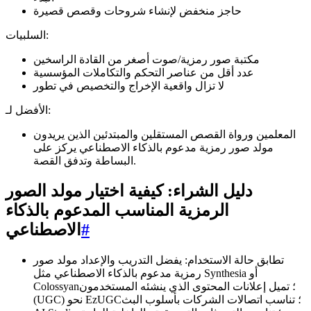
حاجز منخفض لإنشاء شروحات وقصص قصيرة
السلبيات:
مكتبة صور رمزية/صوت أصغر من القادة الراسخين
عدد أقل من عناصر التحكم والتكاملات المؤسسية
لا تزال واقعية الإخراج والتخصيص في تطور
الأفضل لـ:
المعلمين ورواة القصص المستقلين والمبتدئين الذين يريدون
مولد صور رمزية مدعوم بالذكاء الاصطناعي يركز على
البساطة وتدفق القصة.
دليل الشراء: كيفية اختيار مولد الصور
الرمزية المناسب المدعوم بالذكاء
#
الاصطناعي
تطابق حالة الاستخدام: يفضل التدريب والإعداد مولد صور
رمزية مدعوم بالذكاء الاصطناعي مثل Synthesia أو
Colossyan؛ تميل إعلانات المحتوى الذي ينشئه المستخدمون
(UGC) نحو EzUGC؛ تناسب اتصالات الشركات بأسلوب البث