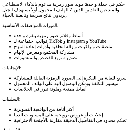
حكم في جملة واحدة: مولد صور رمزية مدعوم بالذكاء الاصطناعي
للهاتف المحمول أولاً يستهدف الجيل Z والمبدعين العاديين الذين
يريدون نتائج سريعة ونابضة بالحياة.
الميزات/المواصفات الأساسية:
أنماط وفلاتر صور رمزية بنقرة واحدة
قوالب اجتماعية لـ TikTok و Instagram و YouTube
ملصقات وتراكبات وإزالة الخلفية وأدوات إعادة المزج
مشاركة المجتمع ومعرض الإلهام
تصدير سريع للقصص والمنشورات
الإيجابيات:
سريع للغاية من الفكرة إلى الصورة الرمزية القابلة للمشاركة
ميسور التكلفة ويمكن الوصول إليه على الهاتف المحمول
أنماط ممتعة وملونة تبرز في الخلاصات
السلبيات:
أكثر أناقة من الواقعية التصويرية
إعلانات أو عروض ترويجية على المستويات الدنيا
تحكم محدود في التفاصيل الدقيقة مقارنة بالأجنحة الاحترافية