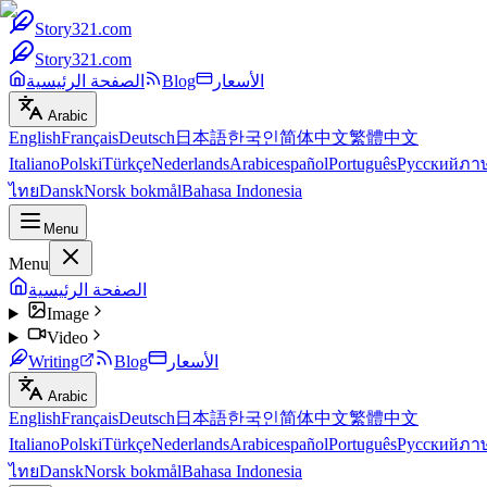
Story321.com
Story321.com
الأسعار
Blog
الصفحة الرئيسية
Arabic
English
Français
Deutsch
日本語
한국인
简体中文
繁體中文
Italiano
Polski
Türkçe
Nederlands
Arabic
español
Português
Русский
ภา
ไทย
Dansk
Norsk bokmål
Bahasa Indonesia
Menu
Menu
الصفحة الرئيسية
Image
Video
الأسعار
Blog
Writing
Arabic
English
Français
Deutsch
日本語
한국인
简体中文
繁體中文
Italiano
Polski
Türkçe
Nederlands
Arabic
español
Português
Русский
ภา
ไทย
Dansk
Norsk bokmål
Bahasa Indonesia