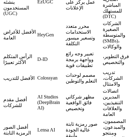
EzUGC
عمل يركز على
ينشئه
المباشرة
الإعلانات
المستخدمون
للمستهلك
(UGC)
(DTC)
الشركات
محرر متعدد
الصغيرة
الاستخدامات
الأفضل للأغراض
HeyGen
والمتوسطة
وتسعير ميسور
العامة
(SMBs)،
التكلفة
والوكالات
تعبير وجه رائع
فرق التطوير،
الرأس المتكلم
D-ID
وواجهة برمجة
والتخصيص
الأكثر تعبيرًا
تطبيقات قوية
تدريب
مصمم لوحدات
Colossyan
الشركات،
الأفضل للتدريب
التعلم والتوطين
والامتثال
اتصالات
المديرين
مظهر شركاتي
AI Studios
أفضل مقدم
(DeepBrain
التنفيذيين،
فائق الواقعية
للشركات
AI)
والعلاقات
وتخصيص
العامة
المصممون،
صور رمزية ثابتة
والمبدعون،
أفضل الصور
عالية الجودة
Lensa AI
ومنتجو
الرمزية الثابتة
وأنيقة