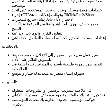
ينشئه المستخدمون (UGC) مع تنسيقات عمودية وتسميات
توضيحية
خطافات مُعدة مسبقًا، وعبارات تحث المستخدم على اتخاذ
إجراء (CTAs)، وقوالب إعلانات لـ TikTok/Reels/Shorts
إنشاء سريع لمتغيرات A/B لاختبار الأداء
محرر خفيف الوزن للمشاهد والعناوين الفرعية وتراكبات
المنتج
التعاون للفرق والوكالات الإبداعية
إعدادات مسبقة للتصدير مُحسّنة لمنصات التواصل الاجتماعي
الإيجابيات:
سير عمل سريع من المفهوم إلى الإعلان مصمم خصيصًا
للتسويق القائم على الأداء
تقديم صور رمزية طبيعية بأسلوب المبدعين تبدو أصلية في
الخلاصات
سهولة إنشاء متغيرات متعددة للاختبار والتوسع
السلبيات:
أقل ملاءمة للتدريب الرسمي أو الشروحات المطولة
قد تكون التحليلات المتقدمة موجودة خلف المستويات الأعلى
حوكمة مؤسسية محدودة مقارنة بالمنصات المؤسسية
الكبرى