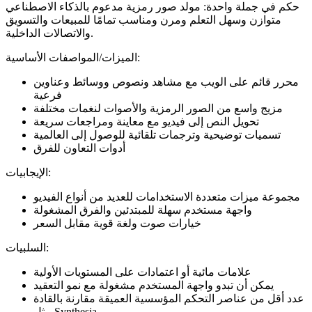
حكم في جملة واحدة: مولد صور رمزية مدعوم بالذكاء الاصطناعي
متوازن وسهل التعلم ومرن ومناسب تمامًا للمبيعات والتسويق
والاتصالات الداخلية.
الميزات/المواصفات الأساسية:
محرر قائم على الويب مع مشاهد ونصوص ووسائط وعناوين
فرعية
مزيج واسع من الصور الرمزية والأصوات لنغمات مختلفة
تحويل النص إلى فيديو مع معاينة ومراجعات سريعة
تسميات توضيحية وترجمات تلقائية للوصول إلى العالمية
أدوات التعاون للفرق
الإيجابيات:
مجموعة ميزات متعددة الاستخدامات للعديد من أنواع الفيديو
واجهة مستخدم سهلة للمبتدئين والفرق المشغولة
خيارات صوت ولغة قوية مقابل السعر
السلبيات:
علامات مائية أو اعتمادات على المستويات الأولية
يمكن أن تبدو واجهة المستخدم مشغولة مع نمو التعقيد
عدد أقل من عناصر التحكم المؤسسية العميقة مقارنة بالقادة
مثل Synthesia