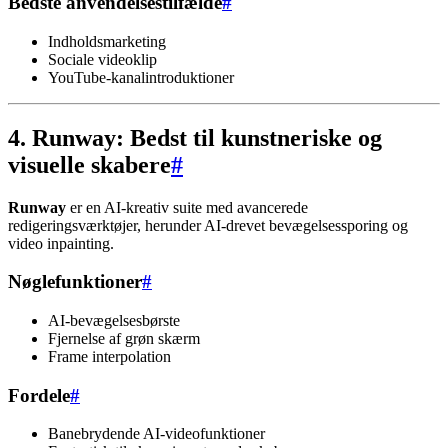
Bedste anvendelsestilfælde
#
Indholdsmarketing
Sociale videoklip
YouTube-kanalintroduktioner
4. Runway: Bedst til kunstneriske og
visuelle skabere
#
Runway
er en AI-kreativ suite med avancerede
redigeringsværktøjer, herunder AI-drevet bevægelsessporing og
video inpainting.
Nøglefunktioner
#
AI-bevægelsesbørste
Fjernelse af grøn skærm
Frame interpolation
Fordele
#
Banebrydende AI-videofunktioner