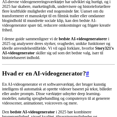
AI-drevne videogenereringsværktøjer har udviklet sig hurtigt, og i
2025 har skabere, marketingfolk, undervisere og historiefortællere
flere kraftfulde muligheder end nogensinde før. Uanset om du
transformerer et manuskript til en filmisk trailer eller omdanner
blogindhold til mundrette sociale klip, kan den bedste AI-
videogenerator spare tid, reducere omkostninger og frigøre kreativ
frihed.
I denne guide sammenligner vi de
bedste AI-videogeneratorer
i
2025 og analyserer deres styrker, svagheder, unikke funktioner og
ideelle anvendelsestilfælde. Vi vil også forklare, hvorfor
Story321's
AI-videogenerator
skiller sig ud som det bedste valg, især til
historiebaseret indhold.
Hvad er en AI-videogenerator?
#
En AI-videogenerator er et softwareværktøj, der bruger kunstig
intelligens til automatisk at oprette videoer baseret på tekst, billeder
eller andre prompts. Disse værktøjer udnytter deep learning-
modeller, naturlig sprogbehandling og computersyn til at generere
videoscener, animationer, voiceovers og mere.
Den
bedste AI-videogenerator
i 2025 bør kombinere
brugervenlighed, visuel kvalitet, tilpasningsmuligheder og