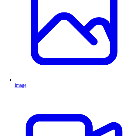
Image