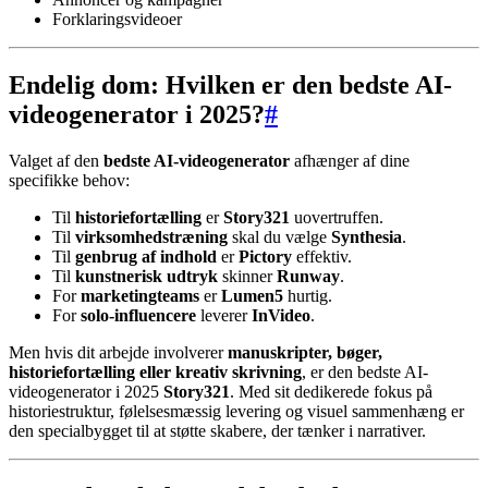
Forklaringsvideoer
Endelig dom: Hvilken er den bedste AI-
videogenerator i 2025?
#
Valget af den
bedste AI-videogenerator
afhænger af dine
specifikke behov:
Til
historiefortælling
er
Story321
uovertruffen.
Til
virksomhedstræning
skal du vælge
Synthesia
.
Til
genbrug af indhold
er
Pictory
effektiv.
Til
kunstnerisk udtryk
skinner
Runway
.
For
marketingteams
er
Lumen5
hurtig.
For
solo-influencere
leverer
InVideo
.
Men hvis dit arbejde involverer
manuskripter, bøger,
historiefortælling eller kreativ skrivning
, er den bedste AI-
videogenerator i 2025
Story321
. Med sit dedikerede fokus på
historiestruktur, følelsesmæssig levering og visuel sammenhæng er
den specialbygget til at støtte skabere, der tænker i narrativer.