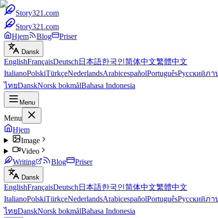
Story321.com
Story321.com
Hjem
Blog
Priser
Dansk
English
Français
Deutsch
日本語
한국인
简体中文
繁體中文
Italiano
Polski
Türkçe
Nederlands
Arabic
español
Português
Русский
ภา
ไทย
Dansk
Norsk bokmål
Bahasa Indonesia
Menu
Menu
Hjem
Image
Video
Writing
Blog
Priser
Dansk
English
Français
Deutsch
日本語
한국인
简体中文
繁體中文
Italiano
Polski
Türkçe
Nederlands
Arabic
español
Português
Русский
ภา
ไทย
Dansk
Norsk bokmål
Bahasa Indonesia