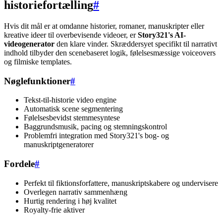
historiefortælling
#
Hvis dit mål er at omdanne historier, romaner, manuskripter eller
kreative ideer til overbevisende videoer, er
Story321's AI-
videogenerator
den klare vinder. Skræddersyet specifikt til narrativt
indhold tilbyder den scenebaseret logik, følelsesmæssige voiceovers
og filmiske templates.
Nøglefunktioner
#
Tekst-til-historie video engine
Automatisk scene segmentering
Følelsesbevidst stemmesyntese
Baggrundsmusik, pacing og stemningskontrol
Problemfri integration med Story321's bog- og
manuskriptgeneratorer
Fordele
#
Perfekt til fiktionsforfattere, manuskriptskabere og undervisere
Overlegen narrativ sammenhæng
Hurtig rendering i høj kvalitet
Royalty-frie aktiver