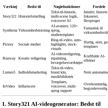
Værktøj
Bedst til
Nøglefunktioner
Fordele
Tekst-til-historie,
Intuitiv, historie
Story321
Historiefortælling
multi-scene logik,
fokuseret,
voiceover AI
flersproget
AI-avatarer, 120+
Fantastisk til
Synthesia
Virksomhedstræning
sprog,
virksomhedsvid
studietemplates
Blog-til-video, auto-
Hurtig, nem, g
Pictory
Sociale medier
highlights, stock-
templates
visuals
AI-videoredigering,
Kraftfulde AI-
Runway
Kreativ redigering
inpainting,
effekter
bevægelsesværktøjer
Tekst-til-video,
Lumen5
Indholdsmarketing
brand kits,
Nem automatise
musikbibliotek
Templates,
Overkommelig,
InVideo
Influencere
voiceover, multi-
begyndervenlig
sprog support
1. Story321 AI-videogenerator: Bedst til