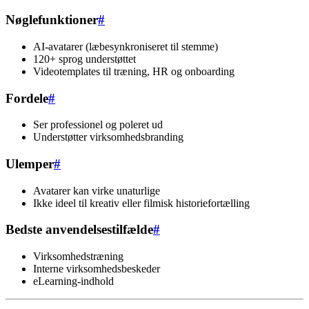
Nøglefunktioner
#
AI-avatarer (læbesynkroniseret til stemme)
120+ sprog understøttet
Videotemplates til træning, HR og onboarding
Fordele
#
Ser professionel og poleret ud
Understøtter virksomhedsbranding
Ulemper
#
Avatarer kan virke unaturlige
Ikke ideel til kreativ eller filmisk historiefortælling
Bedste anvendelsestilfælde
#
Virksomhedstræning
Interne virksomhedsbeskeder
eLearning-indhold