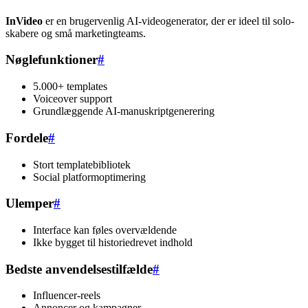
InVideo
er en brugervenlig AI-videogenerator, der er ideel til solo-
skabere og små marketingteams.
Nøglefunktioner
#
5.000+ templates
Voiceover support
Grundlæggende AI-manuskriptgenerering
Fordele
#
Stort templatebibliotek
Social platformoptimering
Ulemper
#
Interface kan føles overvældende
Ikke bygget til historiedrevet indhold
Bedste anvendelsestilfælde
#
Influencer-reels
Annoncer og kampagner