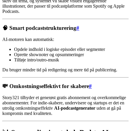
skriv dit tema, og systemet vil skabe visuelt engagerende
illustrationer, der passer til podcastplatforme som Spotify og Apple
Podcasts.
🧠 Smart podcaststrukturering
#
AI-motoren kan automatisk:
Opdele indhold i logiske episoder eller segmenter
Oprette shownoter og opsummeringer
Tilføje intro/outro-musik
Du bruger mindre tid på redigering og mere tid på publicering.
💸 Omkostningseffektivt for skabere
#
Story321 tilbyder et generøst gratis abonnement og overkommelige
abonnementer. For indie-skabere, undervisere og startups er det en
utrolig omkostningseffektiv
AI-podcastgenerator
uden at gå på
kompromis med kvaliteten.