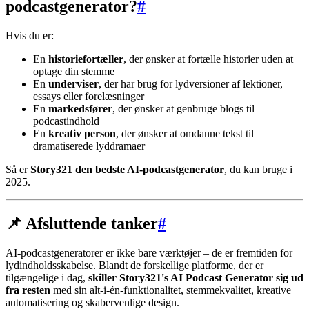
podcastgenerator?
#
Hvis du er:
En
historiefortæller
, der ønsker at fortælle historier uden at
optage din stemme
En
underviser
, der har brug for lydversioner af lektioner,
essays eller forelæsninger
En
markedsfører
, der ønsker at genbruge blogs til
podcastindhold
En
kreativ person
, der ønsker at omdanne tekst til
dramatiserede lyddramaer
Så er
Story321 den bedste AI-podcastgenerator
, du kan bruge i
2025.
📌 Afsluttende tanker
#
AI-podcastgeneratorer er ikke bare værktøjer – de er fremtiden for
lydindholdsskabelse. Blandt de forskellige platforme, der er
tilgængelige i dag,
skiller Story321's AI Podcast Generator sig ud
fra resten
med sin alt-i-én-funktionalitet, stemmekvalitet, kreative
automatisering og skabervenlige design.