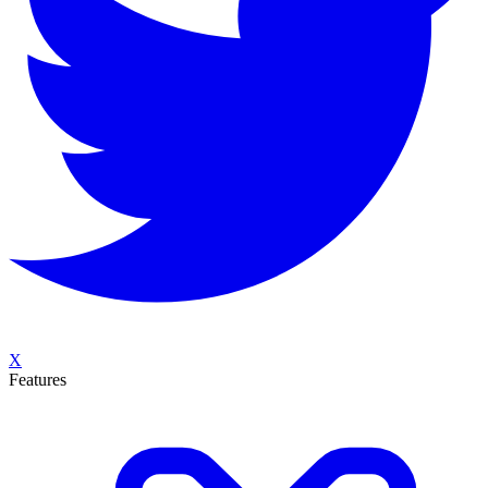
X
Features