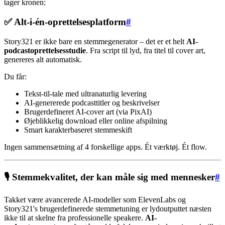
tager kronen:
✅ Alt-i-én-oprettelsesplatform
#
Story321 er ikke bare en stemmegenerator – det er et helt
AI-
podcastoprettelsesstudie
. Fra script til lyd, fra titel til cover art,
genereres alt automatisk.
Du får:
Tekst-til-tale med ultranaturlig levering
AI-genererede podcasttitler og beskrivelser
Brugerdefineret AI-cover art (via PixAI)
Øjeblikkelig download eller online afspilning
Smart karakterbaseret stemmeskift
Ingen sammensætning af 4 forskellige apps. Ét værktøj. Ét flow.
🎙️ Stemmekvalitet, der kan måle sig med mennesker
#
Takket være avancerede AI-modeller som ElevenLabs og
Story321's brugerdefinerede stemmetuning er lydoutputtet næsten
ikke til at skelne fra professionelle speakere.
AI-