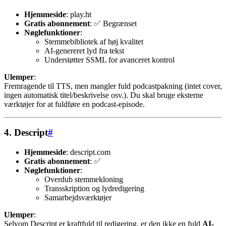
Hjemmeside
: play.ht
Gratis abonnement
: ✅ Begrænset
Nøglefunktioner
:
Stemmebibliotek af høj kvalitet
AI-genereret lyd fra tekst
Understøtter SSML for avanceret kontrol
Ulemper
:
Fremragende til TTS, men mangler fuld podcastpakning (intet cover,
ingen automatisk titel/beskrivelse osv.). Du skal bruge eksterne
værktøjer for at fuldføre en podcast-episode.
4.
Descript
#
Hjemmeside
: descript.com
Gratis abonnement
: ✅
Nøglefunktioner
:
Overdub stemmekloning
Transskription og lydredigering
Samarbejdsværktøjer
Ulemper
:
Selvom Descript er kraftfuld til redigering, er den ikke en fuld
AI-