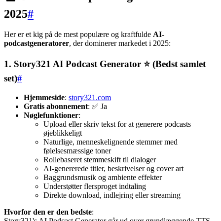
2025
#
Her er et kig på de mest populære og kraftfulde
AI-
podcastgeneratorer
, der dominerer markedet i 2025:
1.
Story321 AI Podcast Generator
⭐️
(Bedst samlet
set)
#
Hjemmeside
:
story321.com
Gratis abonnement
: ✅ Ja
Nøglefunktioner
:
Upload eller skriv tekst for at generere podcasts
øjeblikkeligt
Naturlige, menneskelignende stemmer med
følelsesmæssige toner
Rollebaseret stemmeskift til dialoger
AI-genererede titler, beskrivelser og cover art
Baggrundsmusik og ambiente effekter
Understøtter flersproget indtaling
Direkte download, indlejring eller streaming
Hvorfor den er den bedste
:
Story321's AI Podcast Generator går ud over grundlæggende TTS