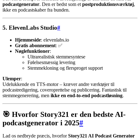
podcastgenerator
. Den er bedst som et
postproduktionsværktøj
,
ikke en podcastskaber fra bunden.
5.
ElevenLabs Studio
#
Hjemmeside
: elevenlabs.io
Gratis abonnement
: ✅
Nøglefunktioner
:
Ultrarealistisk stemmesyntese
Følelsesmæssig levering
Stemmekloning og flersproget support
Ulemper
:
Udelukkende en TTS-motor – kræver andre værktøjer til
podcastredigering, coveroprettelse og publicering. Fantastisk til
stemmegenerering, men
ikke en end-to-end podcastløsning
.
🎯 Hvorfor Story321 er den bedste AI-
podcastgenerator i 2025
#
Lad os nedbryde præcis, hvorfor
Story321 AI Podcast Generator