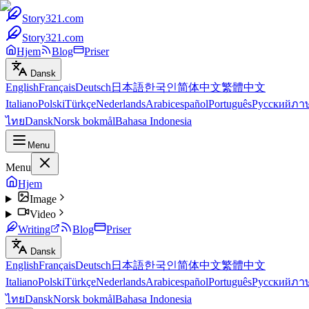
Story321.com
Story321.com
Hjem
Blog
Priser
Dansk
English
Français
Deutsch
日本語
한국인
简体中文
繁體中文
Italiano
Polski
Türkçe
Nederlands
Arabic
español
Português
Русский
ภา
ไทย
Dansk
Norsk bokmål
Bahasa Indonesia
Menu
Menu
Hjem
Image
Video
Writing
Blog
Priser
Dansk
English
Français
Deutsch
日本語
한국인
简体中文
繁體中文
Italiano
Polski
Türkçe
Nederlands
Arabic
español
Português
Русский
ภา
ไทย
Dansk
Norsk bokmål
Bahasa Indonesia