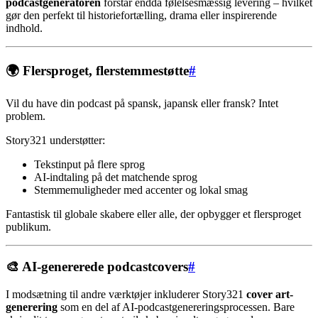
podcastgeneratoren
forstår endda følelsesmæssig levering – hvilket
gør den perfekt til historiefortælling, drama eller inspirerende
indhold.
🌍 Flersproget, flerstemmestøtte
#
Vil du have din podcast på spansk, japansk eller fransk? Intet
problem.
Story321 understøtter:
Tekstinput på flere sprog
AI-indtaling på det matchende sprog
Stemmemuligheder med accenter og lokal smag
Fantastisk til globale skabere eller alle, der opbygger et flersproget
publikum.
🎨 AI-genererede podcastcovers
#
I modsætning til andre værktøjer inkluderer Story321
cover art-
generering
som en del af AI-podcastgenereringsprocessen. Bare