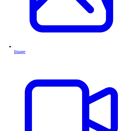
Image