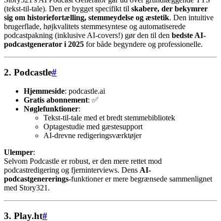
(tekst-til-tale). Den er bygget specifikt til
skabere, der bekymrer
sig om historiefortælling, stemmeydelse og æstetik
. Den intuitive
brugerflade, højkvalitets stemmesyntese og automatiserede
podcastpakning (inklusive AI-covers!) gør den til den
bedste AI-
podcastgenerator i 2025
for både begyndere og professionelle.
2.
Podcastle
#
Hjemmeside
: podcastle.ai
Gratis abonnement
: ✅
Nøglefunktioner
:
Tekst-til-tale med et bredt stemmebibliotek
Optagestudie med gæstesupport
AI-drevne redigeringsværktøjer
Ulemper
:
Selvom Podcastle er robust, er den mere rettet mod
podcastredigering og fjerninterviews. Dens
AI-
podcastgenererings
-funktioner er mere begrænsede sammenlignet
med Story321.
3.
Play.ht
#