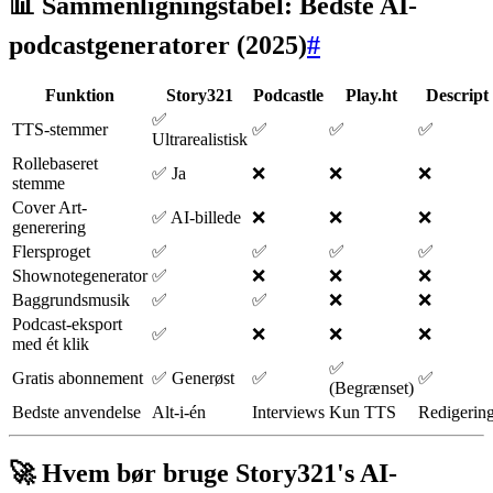
📊 Sammenligningstabel: Bedste AI-
podcastgeneratorer (2025)
#
Funktion
Story321
Podcastle
Play.ht
Descript
✅
TTS-stemmer
✅
✅
✅
Ultrarealistisk
Rollebaseret
✅ Ja
❌
❌
❌
stemme
Cover Art-
✅ AI-billede
❌
❌
❌
generering
Flersproget
✅
✅
✅
✅
Shownotegenerator
✅
❌
❌
❌
Baggrundsmusik
✅
✅
❌
❌
Podcast-eksport
✅
❌
❌
❌
med ét klik
✅
Gratis abonnement
✅ Generøst
✅
✅
(Begrænset)
Bedste anvendelse
Alt-i-én
Interviews
Kun TTS
Redigerin
🚀 Hvem bør bruge Story321's AI-