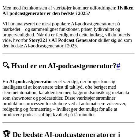
Men med fremkomsten af værktøjer kommer udfordringen:
Hvilken
AI-podcastgenerator er den bedste i 2025?
Vi har analyseret de mest populære AI-podcastgeneratorer på
markedet – og sammenlignet funktioner, priser, lydkvalitet og
brugervenlighed. Når du er færdig med dette indlæg, vil du præcis
vide, hvorfor
Story321's AI Podcast Generator
skiller sig ud som
den bedste AI-podcastgenerator i 2025.
🔍 Hvad er en AI-podcastgenerator?
#
En
AI-podcastgenerator
er et værktøj, der bruger kunstig
intelligens til at konvertere tekst til talt lyd, ofte beriget med
stemmeintonation, karakterstemmer, baggrundsmusik og metadata
som shownoter og podcasttitler. Disse værktøjer strømliner
produktionsprocessen for skabere ved at automatisere voiceover,
redigering og formatering – hvilket gør det muligt for alle at
producere podcasts af høj kvalitet på få minutter.
🏆 De bedste AI-podcastgeneratorer i