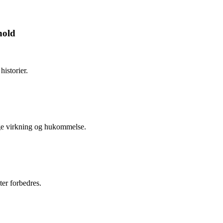
hold
istorier.
sige virkning og hukommelse.
ter forbedres.