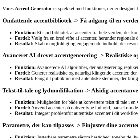
Vores
Accent Generator
er spækket med funktioner, der er designet ti
Omfattende accentbibliotek -> Få adgang til en verd
Funktion:
Et stort bibliotek af accenter fra hele verden, der ko
Fordel:
Vælg fra en bred vifte af accenter, herunder regionale di
Resultat:
Skab mangfoldigt og engagerende indhold, der resonerer
Avanceret AI-drevet accentgenerering -> Realistiske o
Funktion:
Avancerede AI-algoritmer, der analyserer og repliker
Fordel:
Generer realistiske og naturligt klingende accenter, der 
Resultat:
Fang dit publikum med autentiske stemmer, der bringer
Tekst-til-tale og lydmodifikation -> Alsidig accentanv
Funktion:
Muligheden for både at konvertere tekst til tale i en
Fordel:
Anvend accenter på enhver type indhold, uanset om det er
Resultat:
Integrer problemfrit autentiske accenter i dit workflow
Parametre, der kan tilpasses -> Finjuster dine accen
Funktion:
Justerbare parametre såsom hastighed, tonehøjde, ly