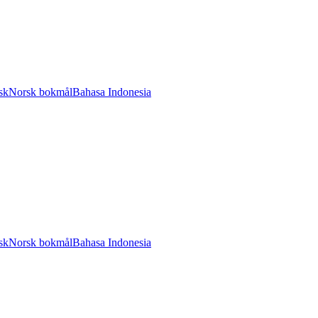
sk
Norsk bokmål
Bahasa Indonesia
sk
Norsk bokmål
Bahasa Indonesia