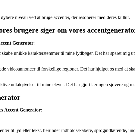
dybere niveau ved at bruge accenter, der resonerer med deres kultur.
vores brugere siger om vores accentgenerato
ccent Generator
:
at skabe unikke karakterstemmer til mine lydbøger. Det har sparet mig utal
erede videoannoncer til forskellige regioner. Det har hjulpet os med at
raktive udtaleøvelser til mine elever. Det har gjort læringen sjovere og 
nerator
res
Accent Generator
:
ccenter til lyd eller tekst, herunder indholdsskabere, sprogindlærende, u