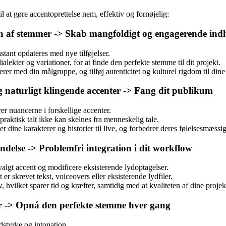
l at gøre accentoprettelse nem, effektiv og fornøjelig:
en af stemmer -> Skab mangfoldigt og engagerende ind
nstant opdateres med nye tilføjelser.
alekter og variationer, for at finde den perfekte stemme til dit projekt.
 med din målgruppe, og tilføj autenticitet og kulturel rigdom til dine h
g naturligt klingende accenter -> Fang dit publikum
er nuancerne i forskellige accenter.
praktisk talt ikke kan skelnes fra menneskelig tale.
 dine karakterer og historier til live, og forbedrer deres følelsesmæs
endelse -> Problemfri integration i dit workflow
 valgt accent og modificere eksisterende lydoptagelser.
 skrevet tekst, voiceovers eller eksisterende lydfiler.
, hvilket sparer tid og kræfter, samtidig med at kvaliteten af dine projek
ter -> Opnå den perfekte stemme hver gang
dstyrke og intonation.