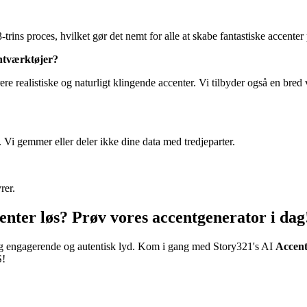
trins proces, hvilket gør det nemt for alle at skabe fantastiske accenter 
ntværktøjer?
re realistiske og naturligt klingende accenter. Vi tilbyder også en bred v
gt. Vi gemmer eller deler ikke dine data med tredjeparter.
rer.
ccenter løs? Prøv vores accentgenerator i dag
ig engagerende og autentisk lyd. Kom i gang med Story321's AI
Accent
S!