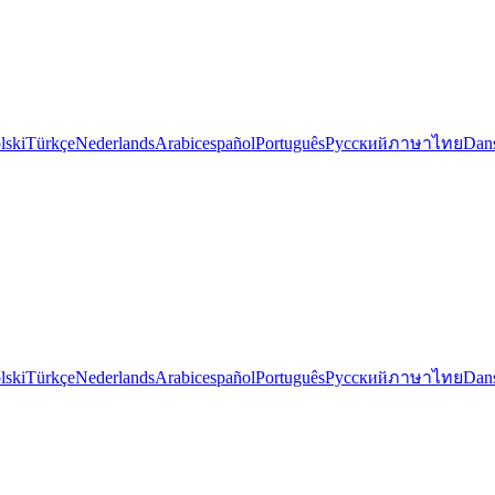
lski
Türkçe
Nederlands
Arabic
español
Português
Русский
ภาษาไทย
Dan
lski
Türkçe
Nederlands
Arabic
español
Português
Русский
ภาษาไทย
Dan