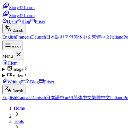
Story321.com
Story321.com
Hjem
Blog
Priser
Dansk
English
Français
Deutsch
日本語
한국인
简体中文
繁體中文
Italiano
Po
Menu
Menu
Hjem
Image
Video
Writing
Blog
Priser
Dansk
English
Français
Deutsch
日本語
한국인
简体中文
繁體中文
Italiano
Po
Home
Tools