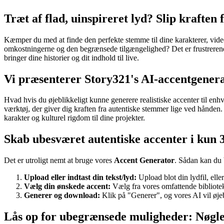
Træt af flad, uinspireret lyd? Slip kraften
Kæmper du med at finde den perfekte stemme til dine karakterer, video
omkostningerne og den begrænsede tilgængelighed? Det er frustrerende 
bringer dine historier og dit indhold til live.
Vi præsenterer Story321's AI-accentgenerat
Hvad hvis du øjeblikkeligt kunne generere realistiske accenter til enh
værktøj, der giver dig kraften fra autentiske stemmer lige ved hånden
karakter og kulturel rigdom til dine projekter.
Skab ubesværet autentiske accenter i kun 
Det er utroligt nemt at bruge vores
Accent Generator
. Sådan kan du 
Upload eller indtast din tekst/lyd:
Upload blot din lydfil, eller
Vælg din ønskede accent:
Vælg fra vores omfattende bibliotek a
Generer og download:
Klik på "Generer", og vores AI vil øjebl
Lås op for ubegrænsede muligheder: Nøgle