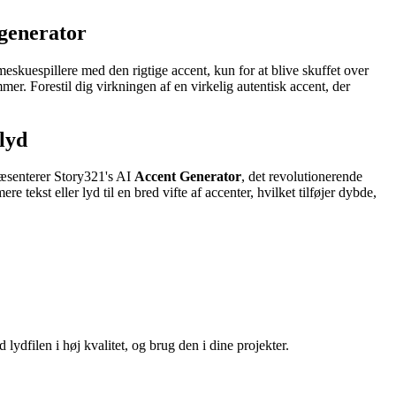
tgenerator
eskuespillere med den rigtige accent, kun for at blive skuffet over
r. Forestil dig virkningen af en virkelig autentisk accent, der
lyd
præsenterer Story321's AI
Accent Generator
, det revolutionerende
e tekst eller lyd til en bred vifte af accenter, hvilket tilføjer dybde,
lydfilen i høj kvalitet, og brug den i dine projekter.