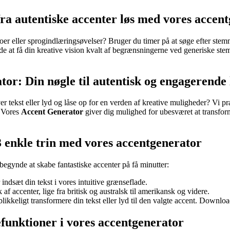
 fra autentiske accenter løs med vores accen
er eller sprogindlæringsøvelser? Bruger du timer på at søge efter stemm
at få din kreative vision kvalt af begrænsningerne ved generiske stemme
or: Din nøgle til autentisk og engagerende 
ver tekst eller lyd og låse op for en verden af kreative muligheder? Vi 
. Vores
Accent Generator
giver dig mulighed for ubesværet at transformer
3 enkle trin med vores accentgenerator
begynde at skabe fantastiske accenter på få minutter:
 indsæt din tekst i vores intuitive grænseflade.
f accenter, lige fra britisk og australsk til amerikansk og videre.
ikkeligt transformere din tekst eller lyd til den valgte accent. Download 
funktioner i vores accentgenerator