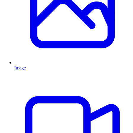
Image