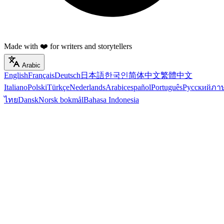
Made with ❤️ for writers and storytellers
Arabic
English
Français
Deutsch
日本語
한국인
简体中文
繁體中文
Italiano
Polski
Türkçe
Nederlands
Arabic
español
Português
Русский
ภา
ไทย
Dansk
Norsk bokmål
Bahasa Indonesia