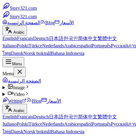
Story321.com
Story321.com
الأسعار
Blog
الصفحة الرئيسية
Arabic
English
Français
Deutsch
日本語
한국인
简体中文
繁體中文
Italiano
Polski
Türkçe
Nederlands
Arabic
español
Português
Русский
ภา
ไทย
Dansk
Norsk bokmål
Bahasa Indonesia
Menu
Menu
الصفحة الرئيسية
Image
Video
الأسعار
Blog
Writing
Arabic
English
Français
Deutsch
日本語
한국인
简体中文
繁體中文
Italiano
Polski
Türkçe
Nederlands
Arabic
español
Português
Русский
ภา
ไทย
Dansk
Norsk bokmål
Bahasa Indonesia