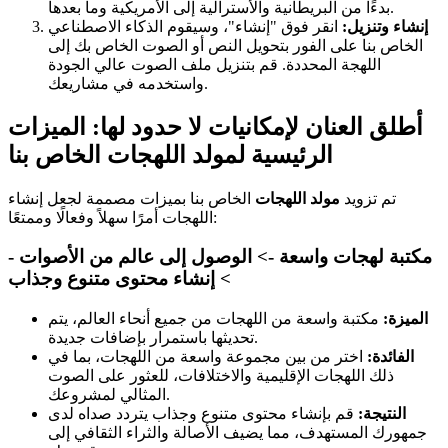
بدءًا من البريطانية والأسترالية إلى الأمريكية وما بعدها.
إنشاء وتنزيل:
انقر فوق "إنشاء"، وسيقوم الذكاء الاصطناعي
الخاص بنا على الفور بتحويل النص أو الصوت الخاص بك إلى
اللهجة المحددة. قم بتنزيل ملف الصوت عالي الجودة
واستخدمه في مشاريعك.
أطلق العنان لإمكانيات لا حدود لها: الميزات
الرئيسية لمولد اللهجات الخاص بنا
تم تزويد
مولد اللهجات
الخاص بنا بميزات مصممة لجعل إنشاء
اللهجات أمرًا سهلاً وفعالًا وممتعًا:
مكتبة لهجات واسعة -> الوصول إلى عالم من الأصوات -
> إنشاء محتوى متنوع وجذاب
الميزة:
مكتبة واسعة من اللهجات من جميع أنحاء العالم، يتم
تحديثها باستمرار بإضافات جديدة.
الفائدة:
اختر من بين مجموعة واسعة من اللهجات، بما في
ذلك اللهجات الإقليمية والاختلافات، للعثور على الصوت
المثالي لمشروعك.
النتيجة:
قم بإنشاء محتوى متنوع وجذاب يتردد صداه لدى
جمهورك المستهدف، مما يضيف الأصالة والثراء الثقافي إلى