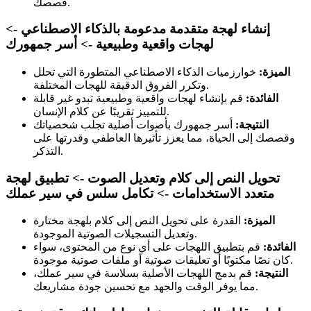
قصصك.
إنشاء لهجة متقدمة مدعومة بالذكاء الاصطناعي ->
لهجات واقعية وطبيعية -> أسر جمهورك
الميزة:
خوارزميات الذكاء الاصطناعي المتطورة التي تحلل
وتكرر الفروق الدقيقة للهجات المختلفة.
الفائدة:
قم بإنشاء لهجات واقعية وطبيعية تبدو غير قابلة
للتمييز تقريبًا عن كلام الإنسان.
النتيجة:
أسر جمهورك بأصوات أصلية تجلب شخصياتك
وقصصك إلى الحياة، مما يعزز تأثيرها العاطفي وقدرتها على
التذكر.
تحويل النص إلى كلام وتعديل الصوت -> تطبيق لهجة
متعدد الاستخدامات -> تكامل سلس في سير عملك
الميزة:
القدرة على تحويل النص إلى كلام بلهجة مختارة
وتعديل التسجيلات الصوتية الموجودة.
الفائدة:
قم بتطبيق اللهجات على أي نوع من المحتوى، سواء
كان نصًا مكتوبًا أو تعليقات صوتية أو ملفات صوتية موجودة.
النتيجة:
قم بدمج اللهجات الأصلية بسلاسة في سير عملك،
مما يوفر الوقت والجهد مع تحسين جودة مشاريعك.