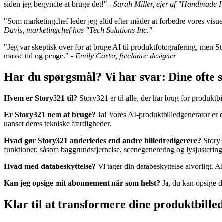
siden jeg begyndte at bruge det!" -
Sarah Miller, ejer af "Handmade
"Som marketingchef leder jeg altid efter måder at forbedre vores visue
Davis, marketingchef hos "Tech Solutions Inc."
"Jeg var skeptisk over for at bruge AI til produktfotografering, men St
masse tid og penge." -
Emily Carter, freelance designer
Har du spørgsmål? Vi har svar: Dine ofte 
Hvem er Story321 til?
Story321 er til alle, der har brug for produkt
Er Story321 nem at bruge?
Ja! Vores AI-produktbilledgenerator er de
uanset deres tekniske færdigheder.
Hvad gør Story321 anderledes end andre billedredigerere?
Story3
funktioner, såsom baggrundsfjernelse, scenegenerering og lysjusteringer,
Hvad med databeskyttelse?
Vi tager din databeskyttelse alvorligt. A
Kan jeg opsige mit abonnement når som helst?
Ja, du kan opsige d
Klar til at transformere dine produktbille