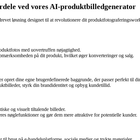
fordele ved vores AI-produktbilledgenerator
revet løsning designet til at revolutionere dit produktfotograferingswo
roduktfotos med uovertruffen nøjagtighed.
opmærksomheden på dit produkt, hvilket øger konverteringer og salg.
ler opret dine egne brugerdefinerede baggrunde, der passer perfekt til di
tbilleder, styrk din brandidentitet og opbyg kundetillid.
iske og visuelt tiltalende billeder.
res nøglefunktioner og gør dem mere attraktive for potentielle kunder.
til brug på e-handelsplatforme, sociale medier og trykte materialer.