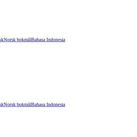
sk
Norsk bokmål
Bahasa Indonesia
sk
Norsk bokmål
Bahasa Indonesia