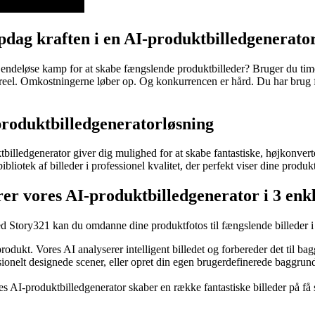
ag kraften i en AI-produktbilledgenerato
 endeløse kamp for at skabe fængslende produktbilleder? Bruger du time
 reel. Omkostningerne løber op. Og konkurrencen er hård. Du har brug for 
-produktbilledgeneratorløsning
billedgenerator giver dig mulighed for at skabe fantastiske, højkonvert
ibliotek af billeder i professionel kvalitet, der perfekt viser dine produ
r vores AI-produktbilledgenerator i 3 enkl
d Story321 kan du omdanne dine produktfotos til fængslende billeder i k
produkt. Vores AI analyserer intelligent billedet og forbereder det til b
ionelt designede scener, eller opret din egen brugerdefinerede baggrund. 
s AI-produktbilledgenerator skaber en række fantastiske billeder på få