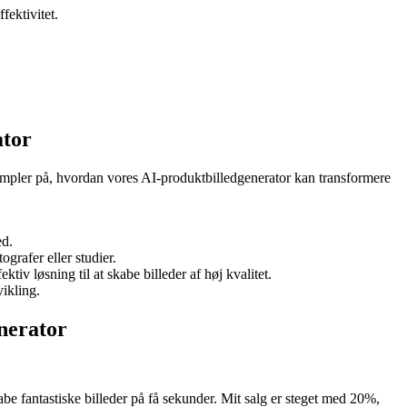
fektivitet.
ator
ksempler på, hvordan vores AI-produktbilledgenerator kan transformere
ed.
grafer eller studier.
iv løsning til at skabe billeder af høj kvalitet.
vikling.
enerator
e fantastiske billeder på få sekunder. Mit salg er steget med 20%,