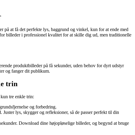
r
r på at få det perfekte lys, baggrund og vinkel, kun for at ende med
billeder i professionel kvalitet for at skille dig ud, men traditionelle
erende produktbilleder på få sekunder, uden behov for dyrt udstyr
kter og fanger dit publikum.
e trin
un tre enkle trin:
aggrundsfjernelse og forbedring.
Juster lys, skygger og refleksioner, så de passer perfekt til din
 sekunder. Download dine højopløselige billeder, og begynd at bruge