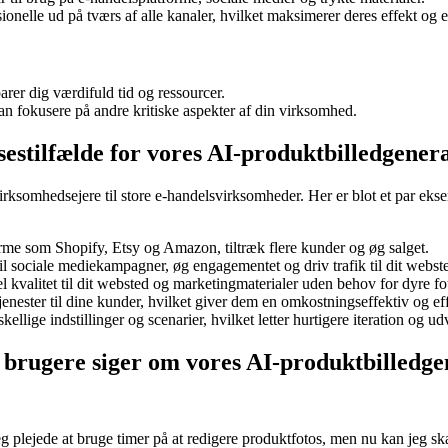
ionelle ud på tværs af alle kanaler, hvilket maksimerer deres effekt og ef
arer dig værdifuld tid og ressourcer.
n fokusere på andre kritiske aspekter af din virksomhed.
estilfælde for vores AI-produktbilledgener
 virksomhedsejere til store e-handelsvirksomheder. Her er blot et par e
forme som Shopify, Etsy og Amazon, tiltræk flere kunder og øg salget.
il sociale mediekampagner, øg engagementet og driv trafik til dit webst
 kvalitet til dit websted og marketingmaterialer uden behov for dyre foto
ester til dine kunder, hvilket giver dem en omkostningseffektiv og effekt
ellige indstillinger og scenarier, hvilket letter hurtigere iteration og ud
s brugere siger om vores AI-produktbilledg
plejede at bruge timer på at redigere produktfotos, men nu kan jeg skab