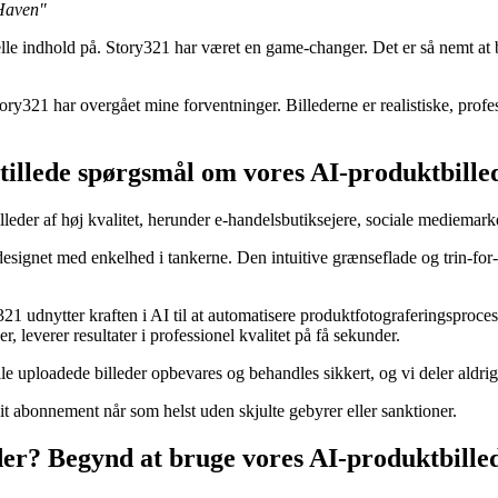
 Haven"
lle indhold på. Story321 har været en game-changer. Det er så nemt at b
ory321 har overgået mine forventninger. Billederne er realistiske, profe
stillede spørgsmål om vores AI-produktbill
billeder af høj kvalitet, herunder e-handelsbutiksejere, sociale mediem
signet med enkelhed i tankerne. Den intuitive grænseflade og trin-for-tr
21 udnytter kraften i AI til at automatisere produktfotograferingsproces
 leverer resultater i professionel kvalitet på få sekunder.
lle uploadede billeder opbevares og behandles sikkert, og vi deler aldrig
it abonnement når som helst uden skjulte gebyrer eller sanktioner.
der? Begynd at bruge vores AI-produktbille