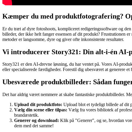
Kæmper du med produktfotografering? Opd
Er du træt af dyre fotoshoots, kompliceret redigeringssoftware og den
billeder, der ikke helt fanger essensen af dit produkt? Frustrationen er
metoder er langsomme, dyre og giver ofte inkonsistente resultater.
Vi introducerer Story321: Din alt-i-én AI
Story321 er den AI-drevne løsning, du har ventet på. Vores AI-produkt
eller specialiserede færdigheder. Forestil dig ubesværet at generere et b
Ubesværede produktbilleder: Sådan fungere
Det har aldrig været nemmere at skabe fantastiske produktbilleder. Me
Upload dit produktfoto:
Upload blot et tydeligt billede af dit 
Vælg din scene eller tilpas:
Vælg fra vores bibliotek af profess
brandæstetik.
Generer og download:
Klik på "Generer", og se, hvordan vore
dem med det samme!