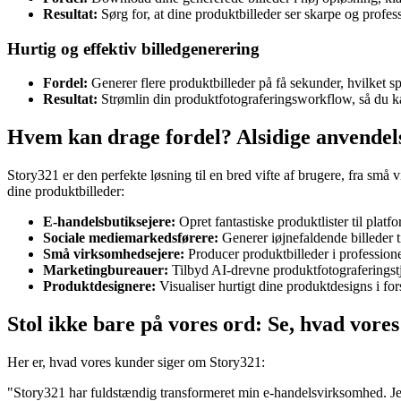
Resultat:
Sørg for, at dine produktbilleder ser skarpe og profess
Hurtig og effektiv billedgenerering
Fordel:
Generer flere produktbilleder på få sekunder, hvilket sp
Resultat:
Strømlin din produktfotograferingsworkflow, så du ka
Hvem kan drage fordel? Alsidige anvendels
Story321 er den perfekte løsning til en bred vifte af brugere, fra små
dine produktbilleder:
E-handelsbutiksejere:
Opret fantastiske produktlister til plat
Sociale mediemarkedsførere:
Generer iøjnefaldende billeder t
Små virksomhedsejere:
Producer produktbilleder i professionel
Marketingbureauer:
Tilbyd AI-drevne produktfotograferingstjen
Produktdesignere:
Visualiser hurtigt dine produktdesigns i forsk
Stol ikke bare på vores ord: Se, hvad vore
Her er, hvad vores kunder siger om Story321:
"Story321 har fuldstændig transformeret min e-handelsvirksomhed. Jeg 