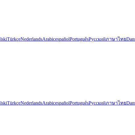
lski
Türkçe
Nederlands
Arabic
español
Português
Русский
ภาษาไทย
Dan
lski
Türkçe
Nederlands
Arabic
español
Português
Русский
ภาษาไทย
Dan