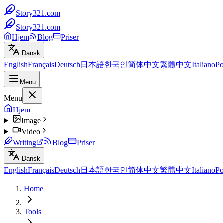
Story321.com
Story321.com
Hjem
Blog
Priser
Dansk
English
Français
Deutsch
日本語
한국인
简体中文
繁體中文
Italiano
Po
Menu
Menu
Hjem
Image
Video
Writing
Blog
Priser
Dansk
English
Français
Deutsch
日本語
한국인
简体中文
繁體中文
Italiano
Po
Home
Tools