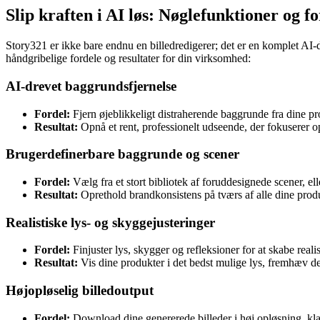
Slip kraften i AI løs: Nøglefunktioner og 
Story321 er ikke bare endnu en billedredigerer; det er en komplet AI-d
håndgribelige fordele og resultater for din virksomhed:
AI-drevet baggrundsfjernelse
Fordel:
Fjern øjeblikkeligt distraherende baggrunde fra dine p
Resultat:
Opnå et rent, professionelt udseende, der fokuserer 
Brugerdefinerbare baggrunde og scener
Fordel:
Vælg fra et stort bibliotek af foruddesignede scener, el
Resultat:
Oprethold brandkonsistens på tværs af alle dine produk
Realistiske lys- og skyggejusteringer
Fordel:
Finjuster lys, skygger og refleksioner for at skabe realist
Resultat:
Vis dine produkter i det bedst mulige lys, fremhæv de
Højopløselig billedoutput
Fordel:
Download dine genererede billeder i høj opløsning, klar 