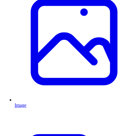
Image