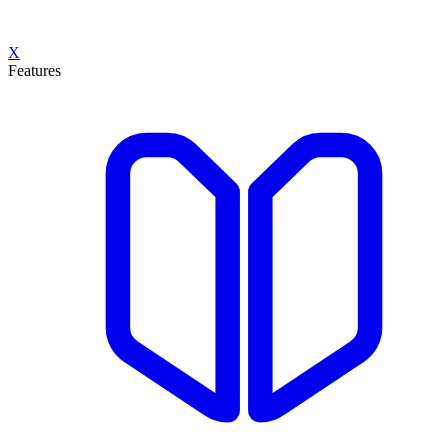
X
Features