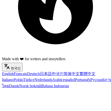
Made with ❤️ for writers and storytellers
한국인
English
Français
Deutsch
日本語
한국인
简体中文
繁體中文
Italiano
Polski
Türkçe
Nederlands
Arabic
español
Português
Русский
ภา
ไทย
Dansk
Norsk bokmål
Bahasa Indonesia