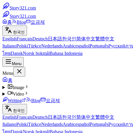
Story321.com
Story321.com
홈
Blog
요금제
한국인
English
Français
Deutsch
日本語
한국인
简体中文
繁體中文
Italiano
Polski
Türkçe
Nederlands
Arabic
español
Português
Русский
ภา
ไทย
Dansk
Norsk bokmål
Bahasa Indonesia
Menu
Menu
홈
Image
Video
Writing
Blog
요금제
한국인
English
Français
Deutsch
日本語
한국인
简体中文
繁體中文
Italiano
Polski
Türkçe
Nederlands
Arabic
español
Português
Русский
ภา
ไทย
Dansk
Norsk bokmål
Bahasa Indonesia