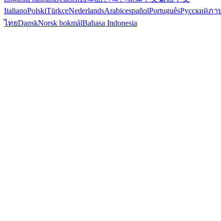
Italiano
Polski
Türkçe
Nederlands
Arabic
español
Português
Русский
ภา
ไทย
Dansk
Norsk bokmål
Bahasa Indonesia