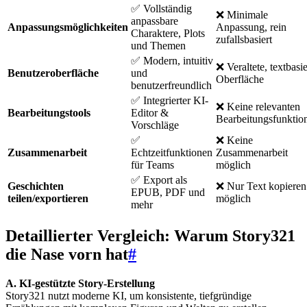
✅ Vollständig
❌ Minimale
anpassbare
Anpassungsmöglichkeiten
Anpassung, rein
Charaktere, Plots
zufallsbasiert
und Themen
✅ Modern, intuitiv
❌ Veraltete, textbasie
Benutzeroberfläche
und
Oberfläche
benutzerfreundlich
✅ Integrierter KI-
❌ Keine relevanten
Bearbeitungstools
Editor &
Bearbeitungsfunktio
Vorschläge
✅
❌ Keine
Zusammenarbeit
Echtzeitfunktionen
Zusammenarbeit
für Teams
möglich
✅ Export als
Geschichten
❌ Nur Text kopieren
EPUB, PDF und
teilen/exportieren
möglich
mehr
Detaillierter Vergleich: Warum Story321
die Nase vorn hat
#
A. KI-gestützte Story-Erstellung
Story321 nutzt moderne KI, um konsistente, tiefgründige