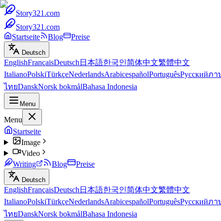
Story321.com
Story321.com
Startseite
Blog
Preise
Deutsch
English
Français
Deutsch
日本語
한국인
简体中文
繁體中文
Italiano
Polski
Türkçe
Nederlands
Arabic
español
Português
Русский
ภา
ไทย
Dansk
Norsk bokmål
Bahasa Indonesia
Menu
Menu
Startseite
Image
Video
Writing
Blog
Preise
Deutsch
English
Français
Deutsch
日本語
한국인
简体中文
繁體中文
Italiano
Polski
Türkçe
Nederlands
Arabic
español
Português
Русский
ภา
ไทย
Dansk
Norsk bokmål
Bahasa Indonesia