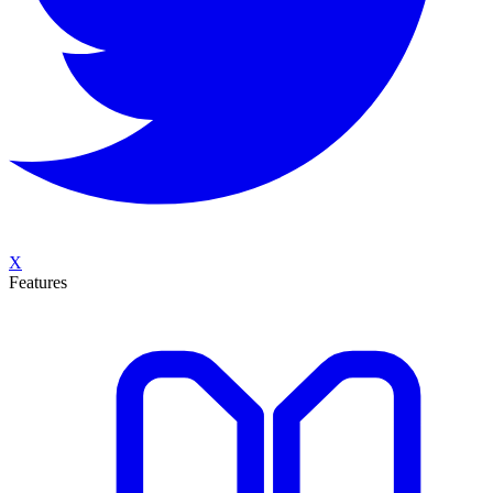
X
Features