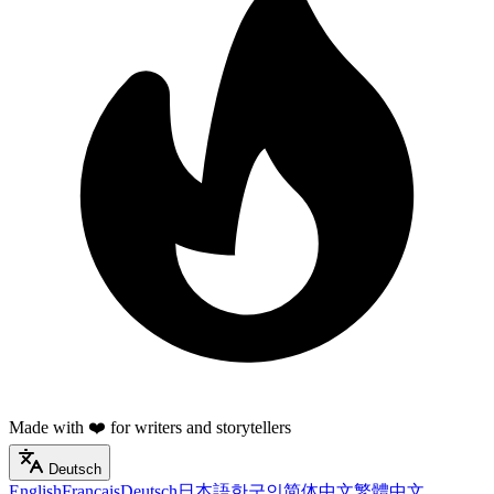
Made with ❤️ for writers and storytellers
Deutsch
English
Français
Deutsch
日本語
한국인
简体中文
繁體中文