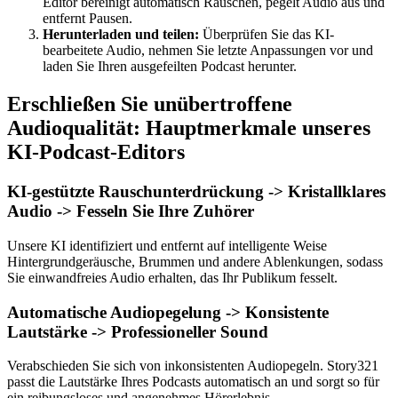
Editor bereinigt automatisch Rauschen, pegelt Audio aus und
entfernt Pausen.
Herunterladen und teilen:
Überprüfen Sie das KI-
bearbeitete Audio, nehmen Sie letzte Anpassungen vor und
laden Sie Ihren ausgefeilten Podcast herunter.
Erschließen Sie unübertroffene
Audioqualität: Hauptmerkmale unseres
KI-Podcast-Editors
KI-gestützte Rauschunterdrückung -> Kristallklares
Audio -> Fesseln Sie Ihre Zuhörer
Unsere KI identifiziert und entfernt auf intelligente Weise
Hintergrundgeräusche, Brummen und andere Ablenkungen, sodass
Sie einwandfreies Audio erhalten, das Ihr Publikum fesselt.
Automatische Audiopegelung -> Konsistente
Lautstärke -> Professioneller Sound
Verabschieden Sie sich von inkonsistenten Audiopegeln. Story321
passt die Lautstärke Ihres Podcasts automatisch an und sorgt so für
ein reibungsloses und angenehmes Hörerlebnis.