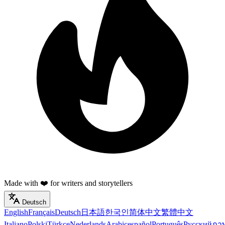
Made with ❤️ for writers and storytellers
Deutsch
English
Français
Deutsch
日本語
한국인
简体中文
繁體中文
Italiano
Polski
Türkçe
Nederlands
Arabic
español
Português
Русский
ภา