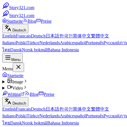
Story321.com
Story321.com
Startseite
Blog
Preise
Deutsch
English
Français
Deutsch
日本語
한국인
简体中文
繁體中文
Italiano
Polski
Türkçe
Nederlands
Arabic
español
Português
Русский
ภา
ไทย
Dansk
Norsk bokmål
Bahasa Indonesia
Menu
Menu
Startseite
Image
Video
Writing
Blog
Preise
Deutsch
English
Français
Deutsch
日本語
한국인
简体中文
繁體中文
Italiano
Polski
Türkçe
Nederlands
Arabic
español
Português
Русский
ภา
ไทย
Dansk
Norsk bokmål
Bahasa Indonesia