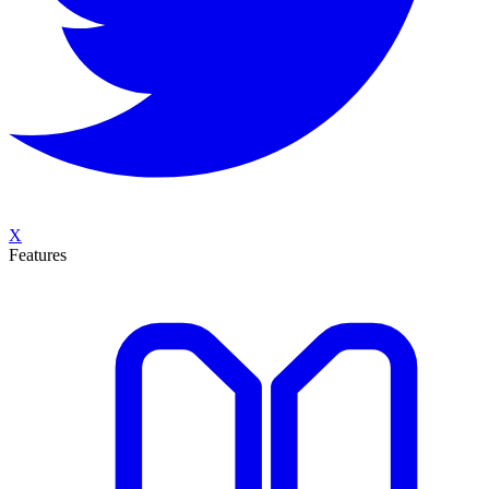
X
Features