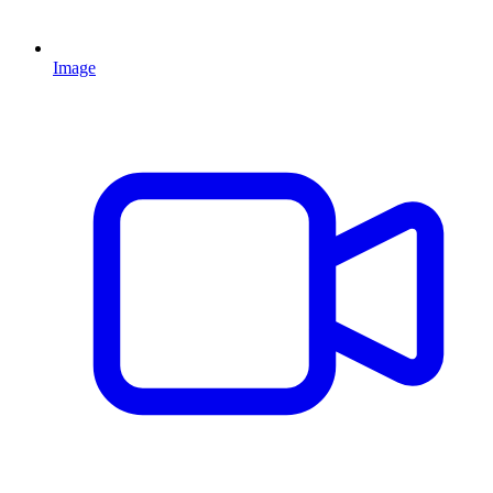
Image