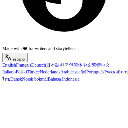
Made with ❤️ for writers and storytellers
español
English
Français
Deutsch
日本語
한국인
简体中文
繁體中文
Italiano
Polski
Türkçe
Nederlands
Arabic
español
Português
Русский
ภา
ไทย
Dansk
Norsk bokmål
Bahasa Indonesia