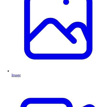
Image