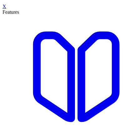
X
Features