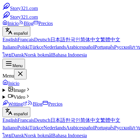
Story321.com
Story321.com
Inicio
Blog
Precios
español
English
Français
Deutsch
日本語
한국인
简体中文
繁體中文
Italiano
Polski
Türkçe
Nederlands
Arabic
español
Português
Русский
ภา
ไทย
Dansk
Norsk bokmål
Bahasa Indonesia
Menu
Menu
Inicio
Image
Video
Writing
Blog
Precios
español
English
Français
Deutsch
日本語
한국인
简体中文
繁體中文
Italiano
Polski
Türkçe
Nederlands
Arabic
español
Português
Русский
ภา
ไทย
Dansk
Norsk bokmål
Bahasa Indonesia