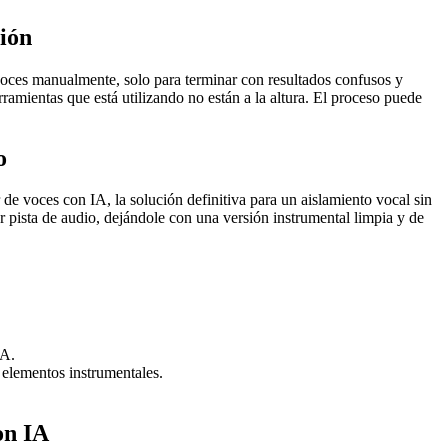
ción
 voces manualmente, solo para terminar con resultados confusos y
rramientas que está utilizando no están a la altura. El proceso puede
o
de voces con IA, la solución definitiva para un aislamiento vocal sin
er pista de audio, dejándole con una versión instrumental limpia y de
IA.
 elementos instrumentales.
on IA