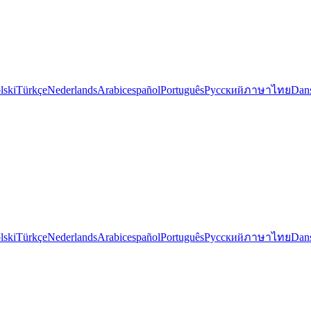
lski
Türkçe
Nederlands
Arabic
español
Português
Русский
ภาษาไทย
Dan
lski
Türkçe
Nederlands
Arabic
español
Português
Русский
ภาษาไทย
Dan