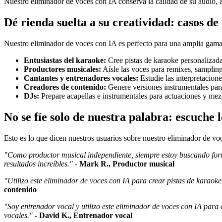
Nuestro eliminador de voces con IA conserva la calidad de su audio, 
Dé rienda suelta a su creatividad: casos de
Nuestro eliminador de voces con IA es perfecto para una amplia gama
Entusiastas del karaoke:
Cree pistas de karaoke personalizadas
Productores musicales:
Aísle las voces para remixes, samplin
Cantantes y entrenadores vocales:
Estudie las interpretacion
Creadores de contenido:
Genere versiones instrumentales par
DJs:
Prepare acapellas e instrumentales para actuaciones y mezc
No se fíe solo de nuestra palabra: escuche
Esto es lo que dicen nuestros usuarios sobre nuestro eliminador de vo
"Como productor musical independiente, siempre estoy buscando forma
resultados increíbles."
-
Mark R., Productor musical
"Utilizo este eliminador de voces con IA para crear pistas de karaoke
contenido
"Soy entrenador vocal y utilizo este eliminador de voces con IA par
vocales."
-
David K., Entrenador vocal