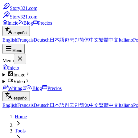
Story321.com
Story321.com
Inicio
Blog
Precios
español
English
Français
Deutsch
日本語
한국인
简体中文
繁體中文
Italiano
Po
Menu
Menu
Inicio
Image
Video
Writing
Blog
Precios
español
English
Français
Deutsch
日本語
한국인
简体中文
繁體中文
Italiano
Po
Home
Tools