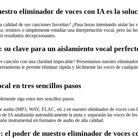
estro eliminador de voces con IA es la solu
ta calidad de sus canciones favoritas? ¿Pasa horas intentando aislar las
ke, remixes o simplemente estudiar una interpretación vocal, pero las he
ir resultados decepcionantes.
 su clave para un aislamiento vocal perfect
er canción con una claridad impecable? Presentamos nuestro eliminador 
herramienta le permite eliminar rápida y fácilmente las voces de cualqui
al en tres sencillos pasos
emente siga estos tres sencillos pasos:
 de audio (MP3, WAV, FLAC, etc.) en nuestro eliminador de voces con 
de IA analizarán automáticamente la pista y separarán las voces de los
sión instrumental en formatos de audio de alta calidad.
: el poder de nuestro eliminador de voces c