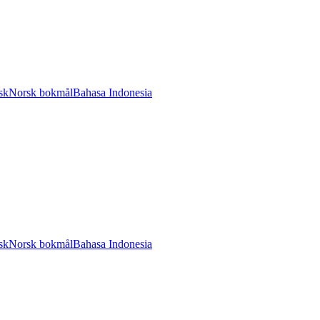
sk
Norsk bokmål
Bahasa Indonesia
sk
Norsk bokmål
Bahasa Indonesia