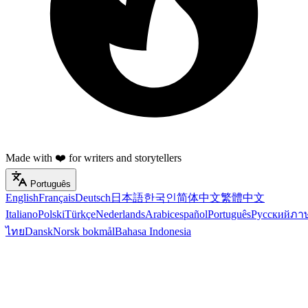
Made with ❤️ for writers and storytellers
Português
English
Français
Deutsch
日本語
한국인
简体中文
繁體中文
Italiano
Polski
Türkçe
Nederlands
Arabic
español
Português
Русский
ภา
ไทย
Dansk
Norsk bokmål
Bahasa Indonesia