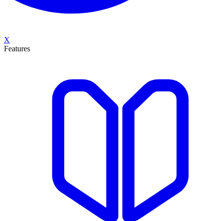
X
Features