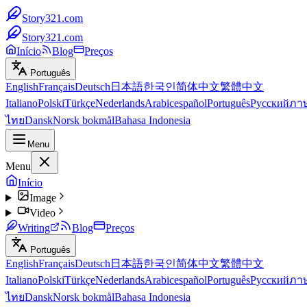
Story321.com
Story321.com
Início
Blog
Preços
Português
English
Français
Deutsch
日本語
한국인
简体中文
繁體中文
Italiano
Polski
Türkçe
Nederlands
Arabic
español
Português
Русский
ภา
ไทย
Dansk
Norsk bokmål
Bahasa Indonesia
Menu
Menu
Início
Image
Video
Writing
Blog
Preços
Português
English
Français
Deutsch
日本語
한국인
简体中文
繁體中文
Italiano
Polski
Türkçe
Nederlands
Arabic
español
Português
Русский
ภา
ไทย
Dansk
Norsk bokmål
Bahasa Indonesia