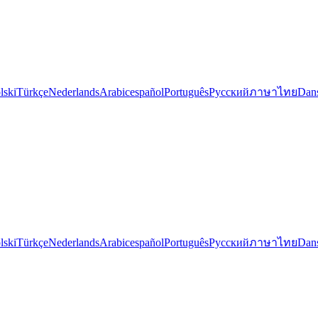
lski
Türkçe
Nederlands
Arabic
español
Português
Русский
ภาษาไทย
Dan
lski
Türkçe
Nederlands
Arabic
español
Português
Русский
ภาษาไทย
Dan