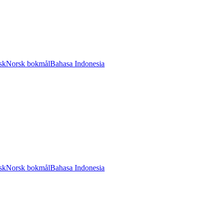
sk
Norsk bokmål
Bahasa Indonesia
sk
Norsk bokmål
Bahasa Indonesia