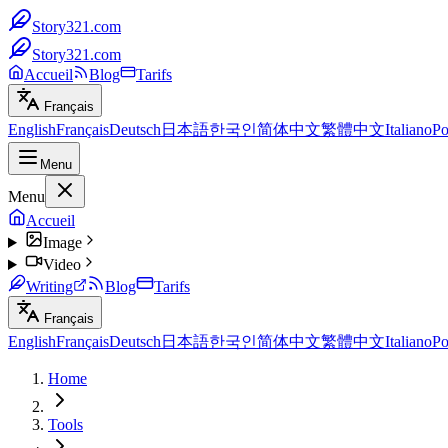
Story321.com
Story321.com
Accueil
Blog
Tarifs
Français
English
Français
Deutsch
日本語
한국인
简体中文
繁體中文
Italiano
Po
Menu
Menu
Accueil
Image
Video
Writing
Blog
Tarifs
Français
English
Français
Deutsch
日本語
한국인
简体中文
繁體中文
Italiano
Po
Home
Tools